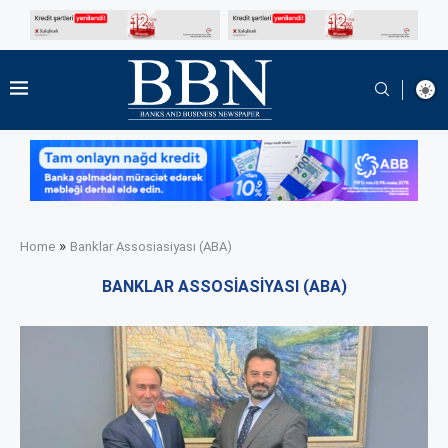
»
Home
Banklar Assosiasiyası (ABA)
BANKLAR ASSOSIASIYASI (ABA)