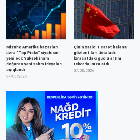
Mizuho Amerika bazarları
Çinin xarici ticarət balansı
üzrə “Top Picks” siyahısını
gözləntiləri üstələdi:
yenilədi: Yüksək inam
İxracatdakı güclü artım
doğuran yeni səhm ideyaları
rekorda imza atdı!
açıqlandı
07/08/2026
07/08/2026