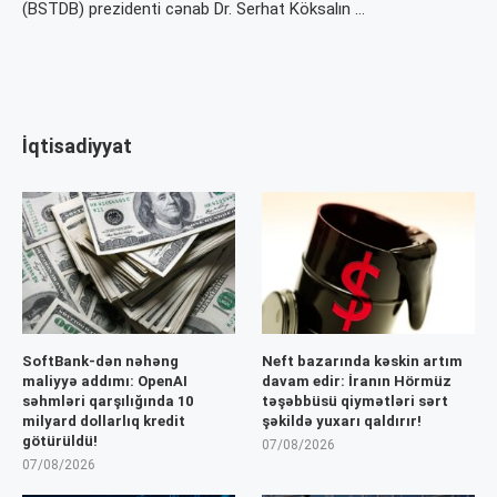
(BSTDB) prezidenti cənab Dr. Serhat Köksalın …
İqtisadiyyat
SoftBank-dən nəhəng
Neft bazarında kəskin artım
maliyyə addımı: OpenAI
davam edir: İranın Hörmüz
səhmləri qarşılığında 10
təşəbbüsü qiymətləri sərt
milyard dollarlıq kredit
şəkildə yuxarı qaldırır!
götürüldü!
07/08/2026
07/08/2026