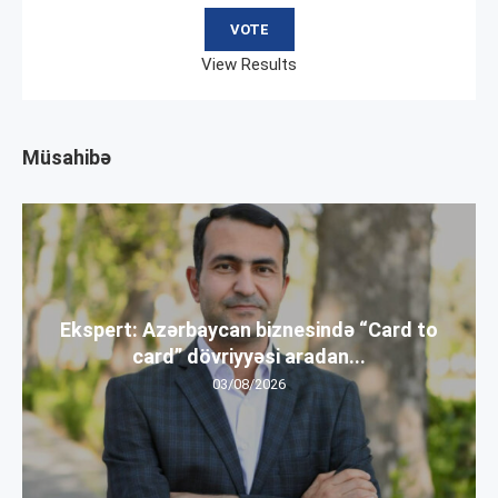
View Results
Müsahibə
Ekspert: Azərbaycan biznesində “Card to
card” dövriyyəsi aradan...
03/08/2026