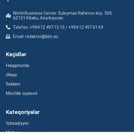
World Business Center. Suleyman Rahimov küç. 309,
AZ1014 Baku, Azərbaycan
Telefon: +994 12 497 15 15 / +994 12 497 61 69
Email: redaktor@bbn.az
Keçidlər
Haqqımızda
Əlaqə
Reklam
Məxfilik siyasəti
Kateqoriyalar
İqtisadiyyat
Maliyyə