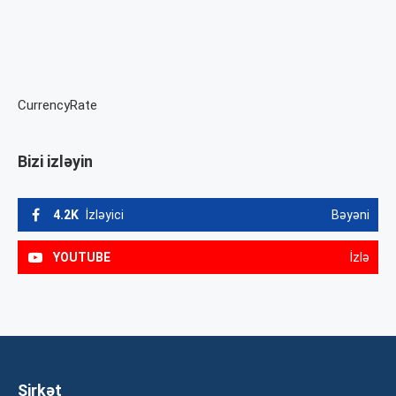
CurrencyRate
Bizi izləyin
4.2K
İzləyici
Bəyəni
YOUTUBE
İzlə
Şirkət