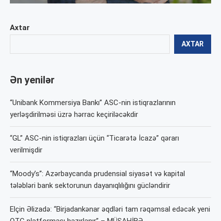
Axtar
AXTAR
Ən yenilər
“Unibank Kommersiya Bankı” ASC-nin istiqrazlarının
yerləşdirilməsi üzrə hərrac keçiriləcəkdir
“GL” ASC-nin istiqrazları üçün “Ticarətə İcazə” qərarı
verilmişdir
“Moody’s”: Azərbaycanda prudensial siyasət və kapital
tələbləri bank sektorunun dayanıqlılığını gücləndirir
Elçin Əlizadə: “Birjadankənar əqdləri tam rəqəmsal edəcək yeni
OTC platforması hazırlanır” – MÜSAHİBƏ