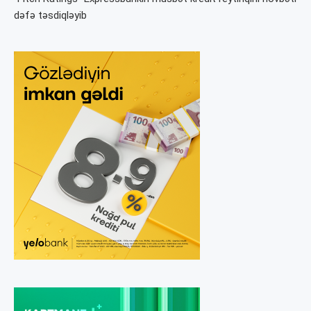
dəfə təsdiqləyib