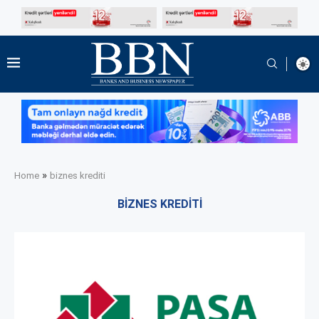
»
Home
biznes krediti
BIZNES KREDITI