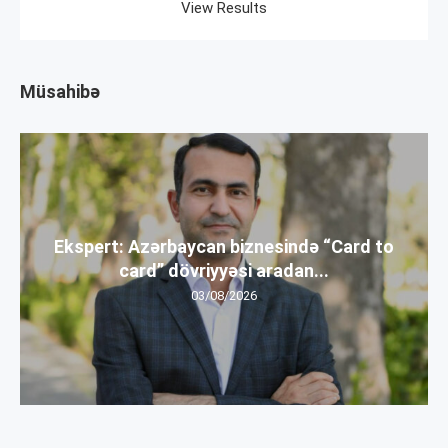
View Results
Müsahibə
Ekspert: Azərbaycan biznesində “Card to
card” dövriyyəsi aradan...
03/08/2026