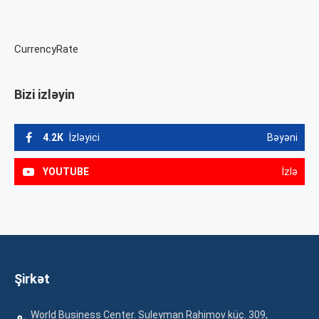
CurrencyRate
Bizi izləyin
4.2K
İzləyici
Bəyəni
YOUTUBE
İzlə
Şirkət
World Business Center. Suleyman Rahimov küç. 309,