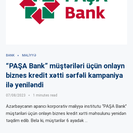
BANK
MALIYYƏ
“PAŞA Bank” müştəriləri üçün onlayn
biznes kredit xətti sərfəli kampaniya
ilə yeniləndi
07/08/2023
1 minutes read
Azərbaycanın aparıcı korporativ maliyyə institutu “PAŞA Bank”
müştəriləri üçün onlayn biznes kredit xətti məhsulunu yenidən
təqdim edib. Belə ki, müştərilər 6 ayadək …