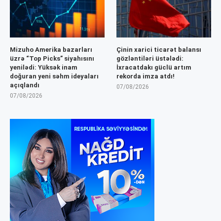
Mizuho Amerika bazarları
Çinin xarici ticarət balansı
üzrə “Top Picks” siyahısını
gözləntiləri üstələdi:
yenilədi: Yüksək inam
İxracatdakı güclü artım
doğuran yeni səhm ideyaları
rekorda imza atdı!
açıqlandı
07/08/2026
07/08/2026