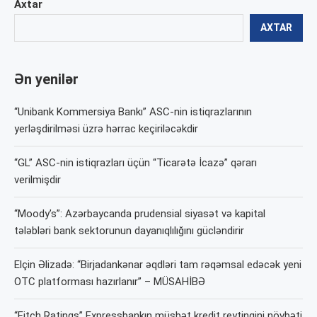
Axtar
AXTAR
Ən yenilər
“Unibank Kommersiya Bankı” ASC-nin istiqrazlarının
yerləşdirilməsi üzrə hərrac keçiriləcəkdir
“GL” ASC-nin istiqrazları üçün “Ticarətə İcazə” qərarı
verilmişdir
“Moody’s”: Azərbaycanda prudensial siyasət və kapital
tələbləri bank sektorunun dayanıqlılığını gücləndirir
Elçin Əlizadə: “Birjadankənar əqdləri tam rəqəmsal edəcək yeni
OTC platforması hazırlanır” – MÜSAHİBƏ
“Fitch Ratings” Expressbankın müsbət kredit reytinqini növbəti