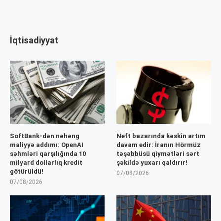
İqtisadiyyat
SoftBank-dən nəhəng
Neft bazarında kəskin artım
maliyyə addımı: OpenAI
davam edir: İranın Hörmüz
səhmləri qarşılığında 10
təşəbbüsü qiymətləri sərt
milyard dollarlıq kredit
şəkildə yuxarı qaldırır!
götürüldü!
07/08/2026
07/08/2026