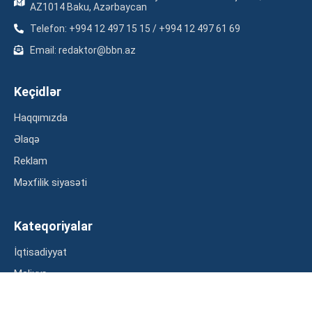
AZ1014 Baku, Azərbaycan
Telefon: +994 12 497 15 15 / +994 12 497 61 69
Email: redaktor@bbn.az
Keçidlər
Haqqımızda
Əlaqə
Reklam
Məxfilik siyasəti
Kateqoriyalar
İqtisadiyyat
Maliyyə
Müsahibə