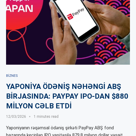
BIZNES
YAPONİYA ÖDƏNİŞ NƏHƏNGİ ABŞ
BİRJASINDA: PAYPAY IPO-DAN $880
MİLYON CƏLB ETDİ
12/03/2026
1 minutes read
Yaponiyanın rəqəmsal ödəniş şirkəti PayPay ABŞ fond
bazarında keçirilən IPO vasitəsilə 879,8 milyon dollar vəsait