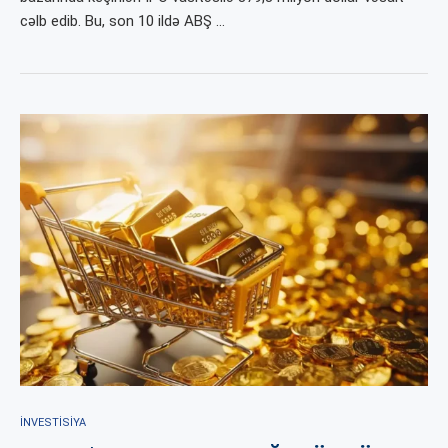
cəlb edib. Bu, son 10 ildə ABŞ …
İNVESTISIYA