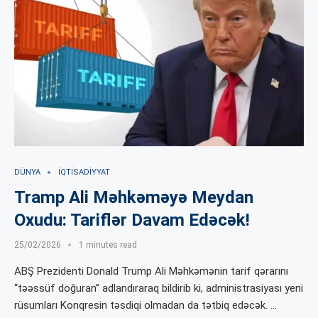
DÜNYA
İQTISADIYYAT
Tramp Ali Məhkəməyə Meydan
Oxudu: Tariflər Davam Edəcək!
25/02/2026
1 minutes read
ABŞ Prezidenti Donald Trump Ali Məhkəmənin tarif qərarını
“təəssüf doğuran” adlandıraraq bildirib ki, administrasiyası yeni
rüsumları Konqresin təsdiqi olmadan da tətbiq edəcək. …