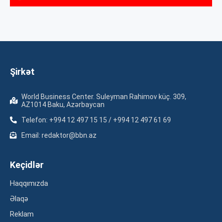
Şirkət
World Business Center. Suleyman Rahimov küç. 309,
AZ1014 Baku, Azərbaycan
Telefon: +994 12 497 15 15 / +994 12 497 61 69
Email: redaktor@bbn.az
Keçidlər
Haqqımızda
Əlaqə
Reklam