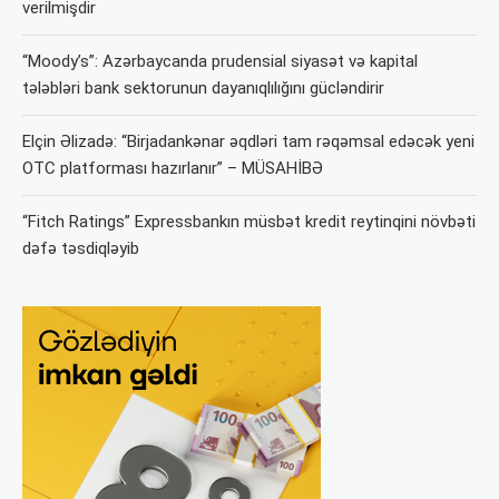
verilmişdir
“Moody’s”: Azərbaycanda prudensial siyasət və kapital
tələbləri bank sektorunun dayanıqlılığını gücləndirir
Elçin Əlizadə: “Birjadankənar əqdləri tam rəqəmsal edəcək yeni
OTC platforması hazırlanır” – MÜSAHİBƏ
“Fitch Ratings” Expressbankın müsbət kredit reytinqini növbəti
dəfə təsdiqləyib