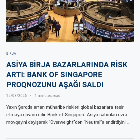
BIRJA
ASİYA BİRJA BAZARLARINDA RİSK
ARTI: BANK OF SINGAPORE
PROQNOZUNU AŞAĞI SALDI
12/03/2026
1 minutes read
Yaxın Şərqdə artan müharibə riskləri qlobal bazarlara təsir
etməyə davam edir. Bank of Singapore Asiya səhmləri üzrə
mövqeyini dəyişərək “Overweight”dən “Neutral”a endirdiyini …