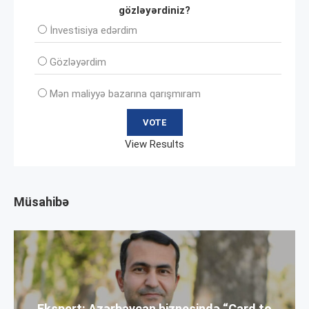
gözləyərdiniz?
İnvеstisiya edərdim
Gözləyərdim
Mən maliyyə bazarına qarışmıram
View Results
Müsahibə
Ekspert: Azərbaycan biznesində “Card to