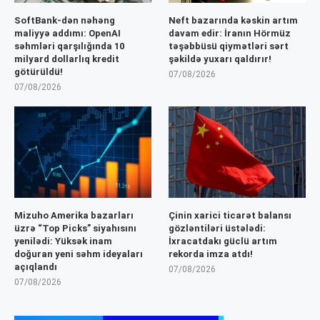
SoftBank-dən nəhəng
Neft bazarında kəskin artım
maliyyə addımı: OpenAI
davam edir: İranın Hörmüz
səhmləri qarşılığında 10
təşəbbüsü qiymətləri sərt
milyard dollarlıq kredit
şəkildə yuxarı qaldırır!
götürüldü!
07/08/2026
07/08/2026
Mizuho Amerika bazarları
Çinin xarici ticarət balansı
üzrə “Top Picks” siyahısını
gözləntiləri üstələdi:
yenilədi: Yüksək inam
İxracatdakı güclü artım
doğuran yeni səhm ideyaları
rekorda imza atdı!
açıqlandı
07/08/2026
07/08/2026