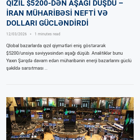
QIZIL $5200-DƏN AŞAĞI DÜŞDÜ –
İRAN MÜHARİBƏSİ NEFTİ VƏ
DOLLARI GÜCLƏNDİRDİ
12/03/2026
1 minutes read
Qlobal bazarlarda qızıl qiymətləri eniş göstərərək
$5200/unsiya səviyyəsindən aşağı düşüb. Analitiklər bunu
Yaxın Şərqdə davam edən müharibənin enerji bazarlarını güclü
şəkildə sarsıtması …