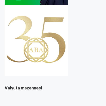
Valyuta məzənnəsi