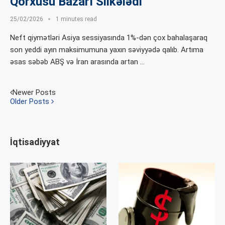
Qorxusu Bazarı Silkələdi
25/02/2026
1 minutes read
Neft qiymətləri Asiya sessiyasında 1%-dən çox bahalaşaraq
son yeddi ayın maksimumuna yaxın səviyyədə qalıb. Artıma
əsas səbəb ABŞ və İran arasında artan …
Newer Posts
Older Posts
İqtisadiyyat