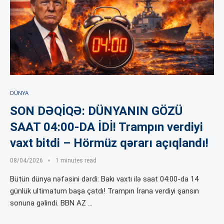
DÜNYA
SON DƏQİQƏ: DÜNYANIN GÖZÜ
SAAT 04:00-DA İDİ! Trampın verdiyi
vaxt bitdi – Hörmüz qərarı açıqlandı!
08/04/2026
1 minutes read
Bütün dünya nəfəsini dərdi: Bakı vaxtı ilə saat 04:00-da 14
günlük ultimatum başa çatdı! Trampın İrana verdiyi şansın
sonuna gəlindi. BBN AZ …