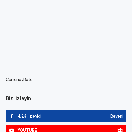
CurrencyRate
Bizi izləyin
4.2K
İzləyici
Bəyəni
YOUTUBE
İzlə