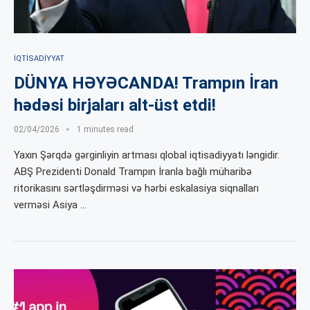
İQTISADIYYAT
DÜNYA HƏYƏCANDA! Trampın İran
hədəsi birjaları alt-üst etdi!
02/04/2026
1 minutes read
Yaxın Şərqdə gərginliyin artması qlobal iqtisadiyyatı ləngidir.
ABŞ Prezidenti Donald Trampın İranla bağlı müharibə
ritorikasını sərtləşdirməsi və hərbi eskalasiya siqnalları
verməsi Asiya …