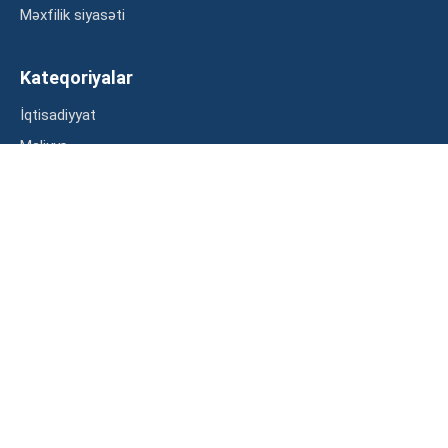
Məxfilik siyasəti
Kateqoriyalar
İqtisadiyyat
Maliyyə
Müsahibə
Statistika
Abunə ol
Mən şərtləri oxudum və razılaşdım