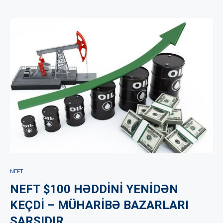
NEFT
NEFT $100 HƏDDİNİ YENİDƏN
KEÇDİ – MÜHARİBƏ BAZARLARI
SARSIDIR