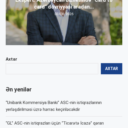
card” dövriyyəsi aradan...
03/08/2026
Axtar
AXTAR
Ən yenilər
“Unibank Kommersiya Bankı” ASC-nin istiqrazlarının
yerləşdirilməsi üzrə hərrac keçiriləcəkdir
“GL” ASC-nin istiqrazları üçün “Ticarətə İcazə” qərarı