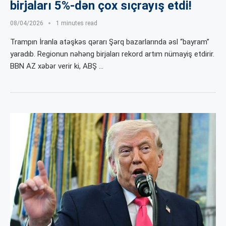
birjaları 5%-dən çox sıçrayış etdi!
08/04/2026
1 minutes read
Trampın İranla atəşkəs qərarı Şərq bazarlarında əsl “bayram”
yaradıb. Regionun nəhəng birjaları rekord artım nümayiş etdirir.
BBN AZ xəbər verir ki, ABŞ …