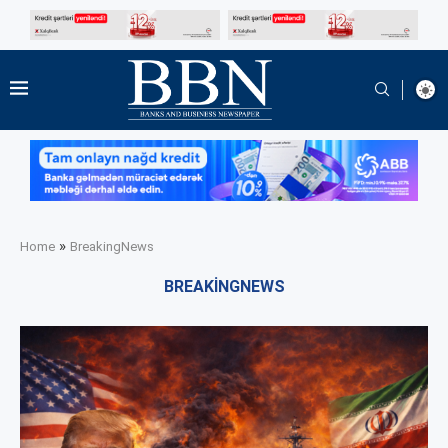
»
Home
BreakingNews
BREAKINGNEWS