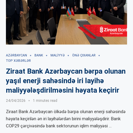
AZƏRBAYCAN
BANK
MALIYYƏ
ÖNƏ ÇIXANLAR
TOP XƏBƏRLƏR
Ziraat Bank Azərbaycan bərpa olunan
yaşıl enerji sahəsində iri layihə
maliyyələşdirilməsini həyata keçirir
24/04/2026
1 minutes read
Ziraat Bank Azərbaycan ölkədə bərpa olunan enerji sahəsində
həyata keçirilən ən iri layihələrdən birini maliyyələşdirir. Bank
COP29 çərçivəsində bank sektorunun iqlim maliyyəsi …