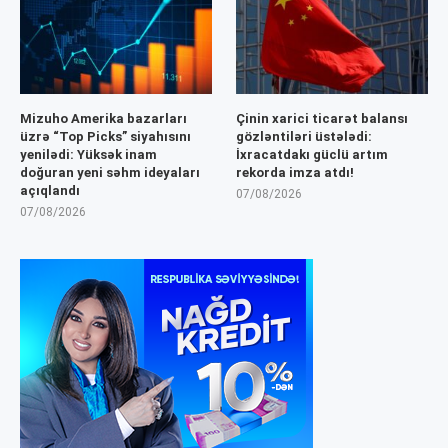
Mizuho Amerika bazarları
Çinin xarici ticarət balansı
üzrə “Top Picks” siyahısını
gözləntiləri üstələdi:
yenilədi: Yüksək inam
İxracatdakı güclü artım
doğuran yeni səhm ideyaları
rekorda imza atdı!
açıqlandı
07/08/2026
07/08/2026