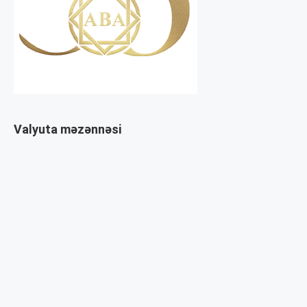
Valyuta məzənnəsi