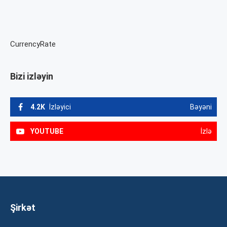
CurrencyRate
Bizi izləyin
4.2K
İzləyici
Bəyəni
YOUTUBE
İzlə
Şirkət