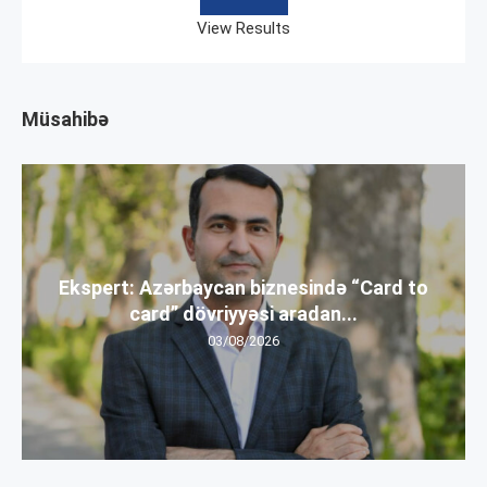
View Results
Müsahibə
Ekspert: Azərbaycan biznesində “Card to
card” dövriyyəsi aradan...
03/08/2026