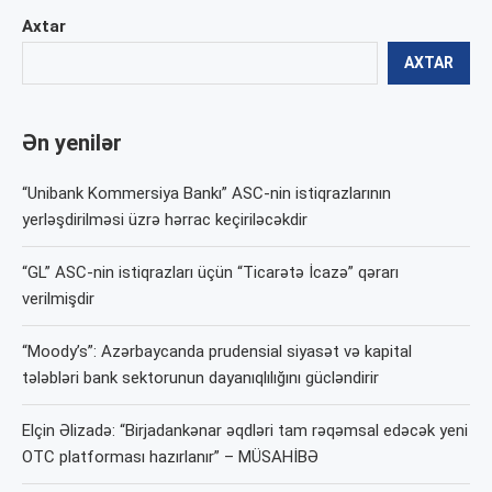
Axtar
AXTAR
Ən yenilər
“Unibank Kommersiya Bankı” ASC-nin istiqrazlarının
yerləşdirilməsi üzrə hərrac keçiriləcəkdir
“GL” ASC-nin istiqrazları üçün “Ticarətə İcazə” qərarı
verilmişdir
“Moody’s”: Azərbaycanda prudensial siyasət və kapital
tələbləri bank sektorunun dayanıqlılığını gücləndirir
Elçin Əlizadə: “Birjadankənar əqdləri tam rəqəmsal edəcək yeni
OTC platforması hazırlanır” – MÜSAHİBƏ