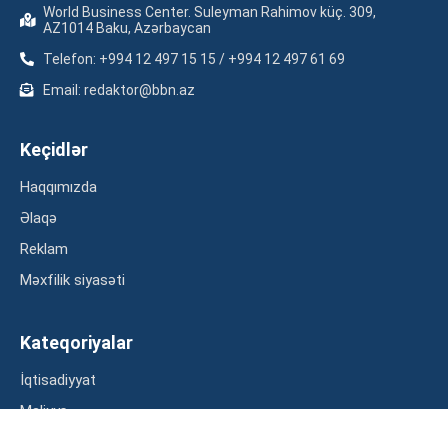
World Business Center. Suleyman Rahimov küç. 309,
AZ1014 Baku, Azərbaycan
Telefon: +994 12 497 15 15 / +994 12 497 61 69
Email: redaktor@bbn.az
Keçidlər
Haqqımızda
Əlaqə
Reklam
Məxfilik siyasəti
Kateqoriyalar
İqtisadiyyat
Maliyyə
Müsahibə