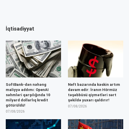
İqtisadiyyat
SoftBank-dən nəhəng
Neft bazarında kəskin artım
maliyyə addımı: OpenAI
davam edir: İranın Hörmüz
səhmləri qarşılığında 10
təşəbbüsü qiymətləri sərt
milyard dollarlıq kredit
şəkildə yuxarı qaldırır!
götürüldü!
07/08/2026
07/08/2026