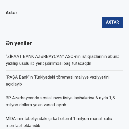
Axtar
AXTAR
Ən yenilər
“ZİRAAT BANK AZƏRBAYCAN” ASC-nin istiqrazlarının abunə
yazılışı üsulu ilə yerləşdirilməsi baş tutacaqdır
“PAŞA Bank”ın Türkiyədəki törəməsi maliyyə vəziyyətini
açıqlayıb
BP Azərbaycanda sosial investisiya layihələrinə 6 ayda 1,5
milyon dollara yaxın vəsait ayırıb
MİDA-nın tabeliyindəki şirkət ötən il 1 milyon manat xalis
mənfəət əldə edib