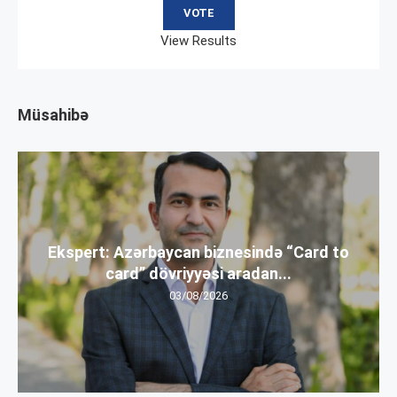
View Results
Müsahibə
Ekspert: Azərbaycan biznesində “Card to
card” dövriyyəsi aradan...
03/08/2026