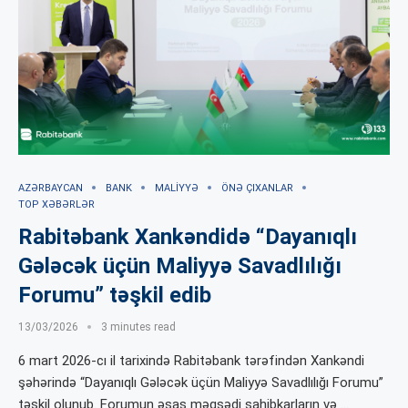
AZƏRBAYCAN
BANK
MALIYYƏ
ÖNƏ ÇIXANLAR
TOP XƏBƏRLƏR
Rabitəbank Xankəndidə “Dayanıqlı
Gələcək üçün Maliyyə Savadlılığı
Forumu” təşkil edib
13/03/2026
3 minutes read
6 mart 2026-cı il tarixində Rabitəbank tərəfindən Xankəndi
şəhərində “Dayanıqlı Gələcək üçün Maliyyə Savadlılığı Forumu”
təşkil olunub. Forumun əsas məqsədi sahibkarların və …