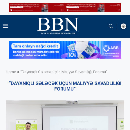
»
Home
“Dayanıqlı Gələcək üçün Maliyyə Savadlılığı Forumu”
“DAYANIQLI GƏLƏCƏK ÜÇÜN MALIYYƏ SAVADLILIĞI
FORUMU”