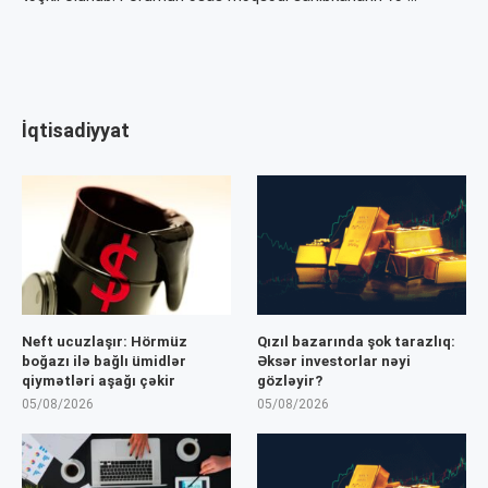
İqtisadiyyat
Neft ucuzlaşır: Hörmüz
Qızıl bazarında şok tarazlıq:
boğazı ilə bağlı ümidlər
Əksər investorlar nəyi
qiymətləri aşağı çəkir
gözləyir?
05/08/2026
05/08/2026