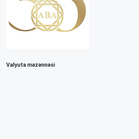
Valyuta məzənnəsi