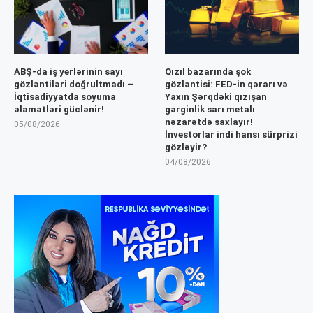
ABŞ-da iş yerlərinin sayı
Qızıl bazarında şok
gözləntiləri doğrultmadı –
gözləntisi: FED-in qərarı və
İqtisadiyyatda soyuma
Yaxın Şərqdəki qızışan
əlamətləri güclənir!
gərginlik sarı metalı
nəzarətdə saxlayır!
05/08/2026
İnvestorlar indi hansı sürprizi
gözləyir?
04/08/2026