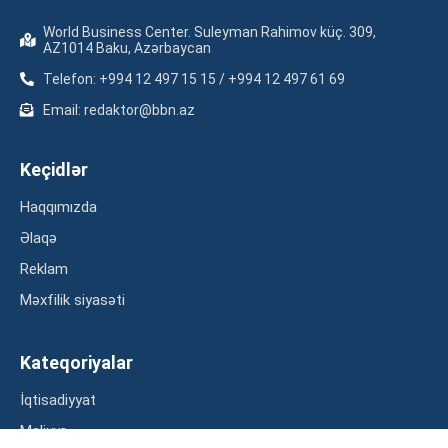
World Business Center. Suleyman Rahimov küç. 309,
AZ1014 Baku, Azərbaycan
Telefon: +994 12 497 15 15 / +994 12 497 61 69
Email: redaktor@bbn.az
Keçidlər
Haqqımızda
Əlaqə
Reklam
Məxfilik siyasəti
Kateqoriyalar
İqtisadiyyat
Maliyyə