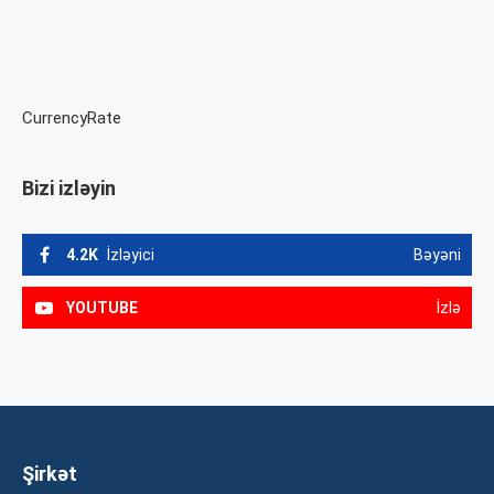
CurrencyRate
Bizi izləyin
4.2K
İzləyici
Bəyəni
YOUTUBE
İzlə
Şirkət