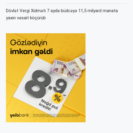
Dövlət Vergi Xidməti 7 ayda büdcəyə 11,5 milyard manata
yaxın vəsait köçürüb