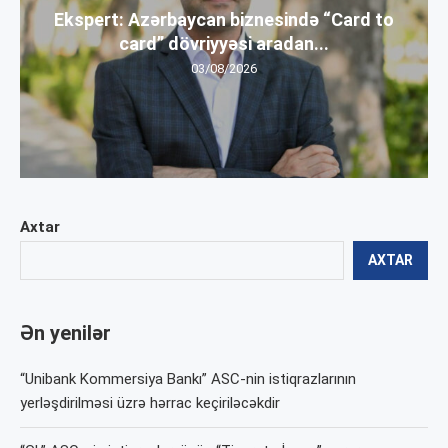
Ekspert: Azərbaycan biznesində “Card to
card” dövriyyəsi aradan...
03/08/2026
Axtar
AXTAR
Ən yenilər
“Unibank Kommersiya Bankı” ASC-nin istiqrazlarının
yerləşdirilməsi üzrə hərrac keçiriləcəkdir