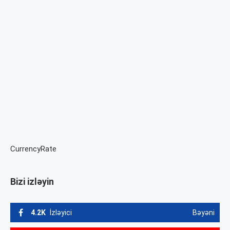
CurrencyRate
Bizi izləyin
4.2K
İzləyici
Bəyəni