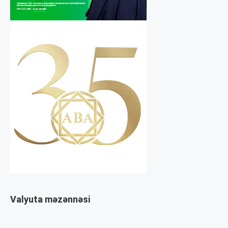
Valyuta məzənnəsi