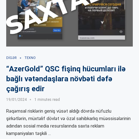
DIGƏR
TEXNO
“AzerGold” QSC fişinq hücumları ilə
bağlı vətəndaşlara növbəti dəfə
çağırış edir
19/01/2024
1 minutes read
Rəqəmsal risklərin geniş vüsət aldığı dövrdə nüfuzlu
şirkətlərin, müxtəlif dövlət və özəl sahibkarlıq müəssisələrinin
adından sosial media resurslarında saxta reklam
kampaniyaları təşkili …