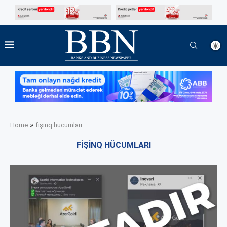
»
Home
fişinq hücumları
FIŞINQ HÜCUMLARI