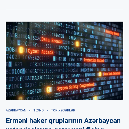
AZƏRBAYCAN
TEXNO
TOP XƏBƏRLƏR
Erməni haker qruplarının Azərbaycan