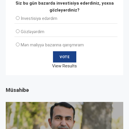
Siz bu gün bazarda investisiya edərdiniz, yoxsa
gözləyərdiniz?
İnvеstisiya edərdim
Gözləyərdim
Mən maliyyə bazarına qarışmıram
View Results
Müsahibə