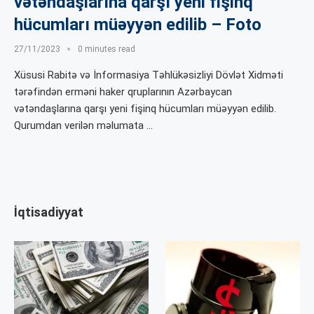
vətəndaşlarına qarşı yeni fişinq
hücumları müəyyən edilib – Foto
27/11/2023
0 minutes read
Xüsusi Rabitə və İnformasiya Təhlükəsizliyi Dövlət Xidməti
tərəfindən erməni haker qruplarının Azərbaycan
vətəndaşlarına qarşı yeni fişinq hücumları müəyyən edilib.
Qurumdan verilən məlumata …
İqtisadiyyat