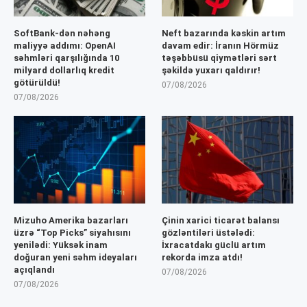
SoftBank-dən nəhəng
Neft bazarında kəskin artım
maliyyə addımı: OpenAI
davam edir: İranın Hörmüz
səhmləri qarşılığında 10
təşəbbüsü qiymətləri sərt
milyard dollarlıq kredit
şəkildə yuxarı qaldırır!
götürüldü!
07/08/2026
07/08/2026
Mizuho Amerika bazarları
Çinin xarici ticarət balansı
üzrə “Top Picks” siyahısını
gözləntiləri üstələdi:
yenilədi: Yüksək inam
İxracatdakı güclü artım
doğuran yeni səhm ideyaları
rekorda imza atdı!
açıqlandı
07/08/2026
07/08/2026