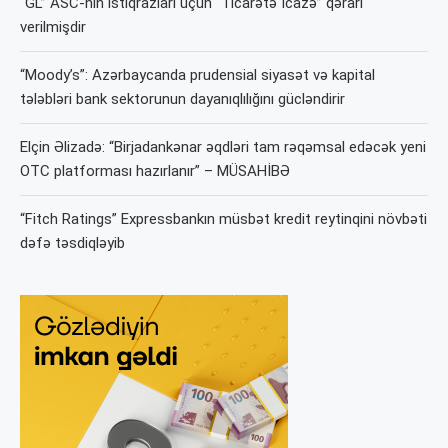
“GL” ASC-nin istiqrazları üçün “Ticarətə İcazə” qərarı
verilmişdir
“Moody’s”: Azərbaycanda prudensial siyasət və kapital
tələbləri bank sektorunun dayanıqlılığını gücləndirir
Elçin Əlizadə: “Birjadankənar əqdləri tam rəqəmsal edəcək yeni
OTC platforması hazırlanır” – MÜSAHİBƏ
“Fitch Ratings” Expressbankın müsbət kredit reytinqini növbəti
dəfə təsdiqləyib