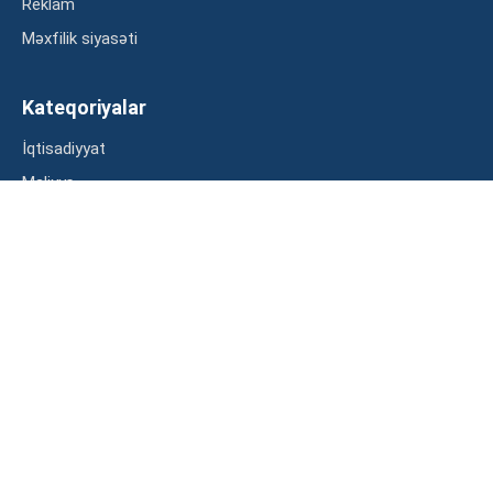
Reklam
Məxfilik siyasəti
Kateqoriyalar
İqtisadiyyat
Maliyyə
Müsahibə
Statistika
Abunə ol
Mən şərtləri oxudum və razılaşdım