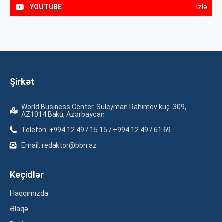
YOUTUBE
İzlə
Şirkət
World Business Center. Suleyman Rahimov küç. 309,
AZ1014 Baku, Azərbaycan
Telefon: +994 12 497 15 15 / +994 12 497 61 69
Email: redaktor@bbn.az
Keçidlər
Haqqımızda
Əlaqə