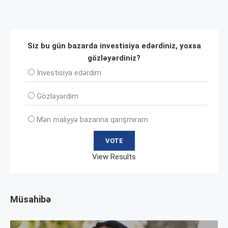
Siz bu gün bazarda investisiya edərdiniz, yoxsa
gözləyərdiniz?
İnvеstisiya edərdim
Gözləyərdim
Mən maliyyə bazarına qarışmıram
View Results
Müsahibə