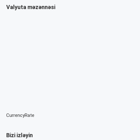
Valyuta məzənnəsi
CurrencyRate
Bizi izləyin