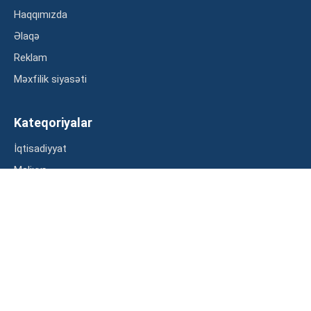
Haqqımızda
Əlaqə
Reklam
Məxfilik siyasəti
Kateqoriyalar
İqtisadiyyat
Maliyyə
Müsahibə
Statistika
Abunə ol