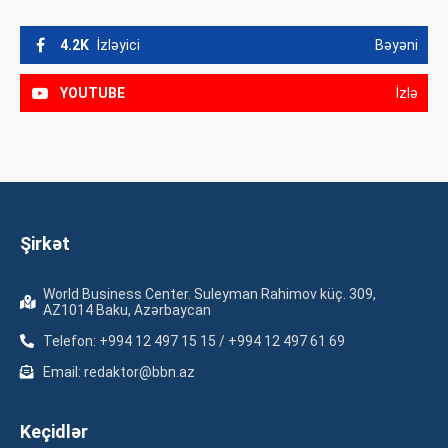
4.2K
İzləyici
Bəyəni
YOUTUBE
İzlə
Şirkət
World Business Center. Suleyman Rahimov küç. 309,
AZ1014 Baku, Azərbaycan
Telefon: +994 12 497 15 15 / +994 12 497 61 69
Email: redaktor@bbn.az
Keçidlər