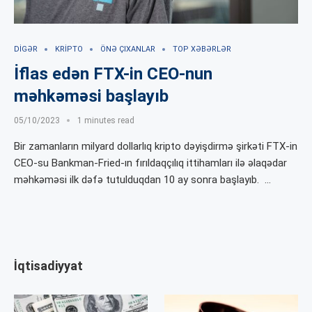
DIGƏR
KRIPTO
ÖNƏ ÇIXANLAR
TOP XƏBƏRLƏR
İflas edən FTX-in CEO-nun
məhkəməsi başlayıb
05/10/2023
1 minutes read
Bir zamanların milyard dollarlıq kripto dəyişdirmə şirkəti FTX-in
CEO-su Bankman-Fried-ın fırıldaqçılıq ittihamları ilə əlaqədar
məhkəməsi ilk dəfə tutulduqdan 10 ay sonra başlayıb. …
İqtisadiyyat