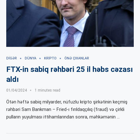
DIGƏR
DÜNYA
KRIPTO
ÖNƏ ÇIXANLAR
FTX-in sabiq rəhbəri 25 il həbs cəzası
aldı
01/04/2024
1 minutes read
Ötən həftə sabiq milyarder, nüfuzlu kripto şirkətinin keçmiş
rəhbəri Sam Bankman – Fried-ı fırıldaqçılıq (fraud) və çirkli
pulların yuyulması ittihamlarından sonra, məhkəmənin …