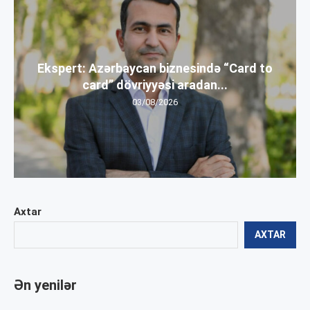
Ekspert: Azərbaycan biznesində “Card to
card” dövriyyəsi aradan...
03/08/2026
Axtar
AXTAR
Ən yenilər