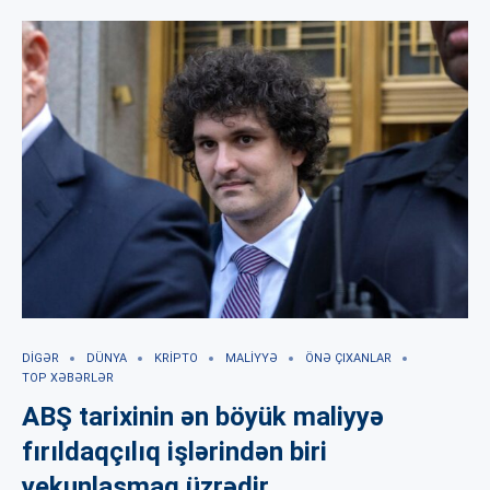
DIGƏR
DÜNYA
KRIPTO
MALIYYƏ
ÖNƏ ÇIXANLAR
TOP XƏBƏRLƏR
ABŞ tarixinin ən böyük maliyyə
fırıldaqçılıq işlərindən biri
yekunlaşmaq üzrədir