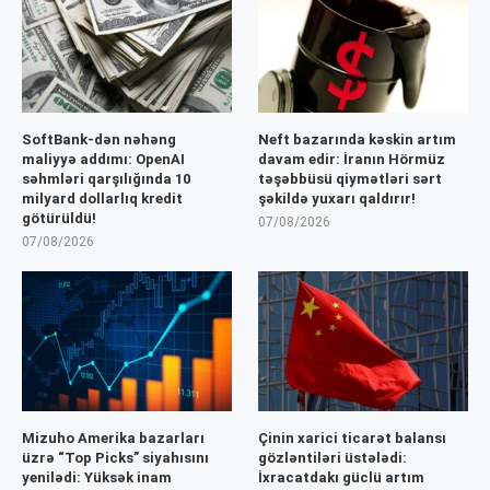
SoftBank-dən nəhəng
Neft bazarında kəskin artım
maliyyə addımı: OpenAI
davam edir: İranın Hörmüz
səhmləri qarşılığında 10
təşəbbüsü qiymətləri sərt
milyard dollarlıq kredit
şəkildə yuxarı qaldırır!
götürüldü!
07/08/2026
07/08/2026
Mizuho Amerika bazarları
Çinin xarici ticarət balansı
üzrə “Top Picks” siyahısını
gözləntiləri üstələdi:
yenilədi: Yüksək inam
İxracatdakı güclü artım