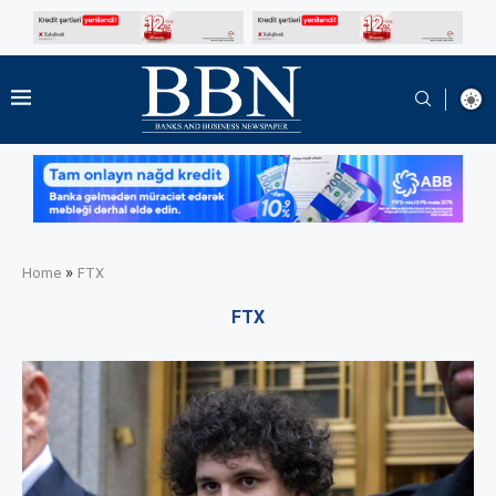
»
Home
FTX
FTX