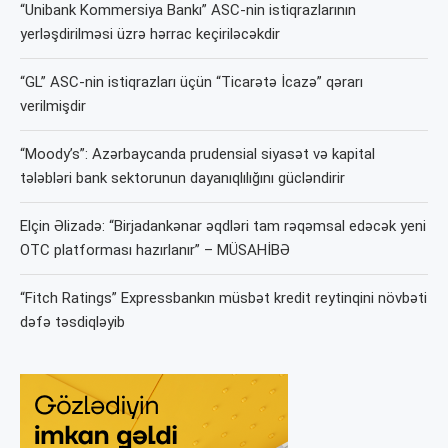
“Unibank Kommersiya Bankı” ASC-nin istiqrazlarının
yerləşdirilməsi üzrə hərrac keçiriləcəkdir
“GL” ASC-nin istiqrazları üçün “Ticarətə İcazə” qərarı
verilmişdir
“Moody’s”: Azərbaycanda prudensial siyasət və kapital
tələbləri bank sektorunun dayanıqlılığını gücləndirir
Elçin Əlizadə: “Birjadankənar əqdləri tam rəqəmsal edəcək yeni
OTC platforması hazırlanır” – MÜSAHİBƏ
“Fitch Ratings” Expressbankın müsbət kredit reytinqini növbəti
dəfə təsdiqləyib