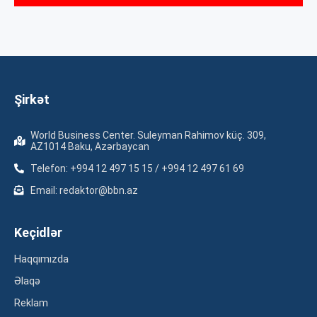
Şirkət
World Business Center. Suleyman Rahimov küç. 309,
AZ1014 Baku, Azərbaycan
Telefon: +994 12 497 15 15 / +994 12 497 61 69
Email: redaktor@bbn.az
Keçidlər
Haqqımızda
Əlaqə
Reklam