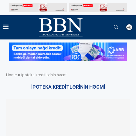
»
Home
ipoteka kreditlərinin həcmi
IPOTEKA KREDITLƏRININ HƏCMI