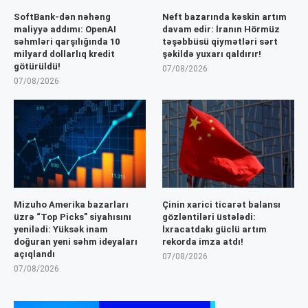
SoftBank-dən nəhəng
Neft bazarında kəskin artım
maliyyə addımı: OpenAI
davam edir: İranın Hörmüz
səhmləri qarşılığında 10
təşəbbüsü qiymətləri sərt
milyard dollarlıq kredit
şəkildə yuxarı qaldırır!
götürüldü!
07/08/2026
07/08/2026
Mizuho Amerika bazarları
Çinin xarici ticarət balansı
üzrə “Top Picks” siyahısını
gözləntiləri üstələdi:
yenilədi: Yüksək inam
İxracatdakı güclü artım
doğuran yeni səhm ideyaları
rekorda imza atdı!
açıqlandı
07/08/2026
07/08/2026