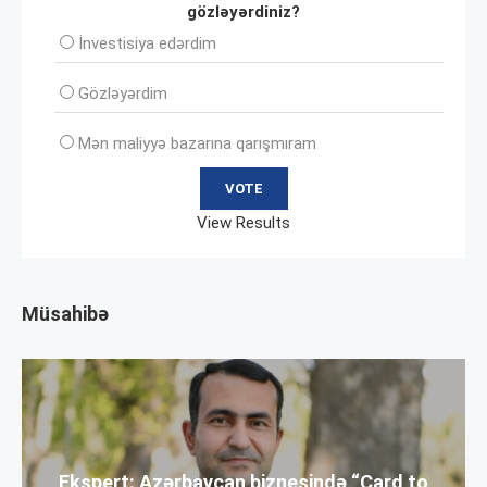
gözləyərdiniz?
İnvеstisiya edərdim
Gözləyərdim
Mən maliyyə bazarına qarışmıram
View Results
Müsahibə
Ekspert: Azərbaycan biznesində “Card to