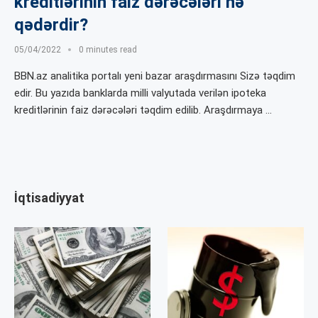
kreditlərinin faiz dərəcələri nə
qədərdir?
05/04/2022
0 minutes read
BBN.az analitika portalı yeni bazar araşdırmasını Sizə təqdim
edir. Bu yazıda banklarda milli valyutada verilən ipoteka
kreditlərinin faiz dərəcələri təqdim edilib. Araşdırmaya …
İqtisadiyyat