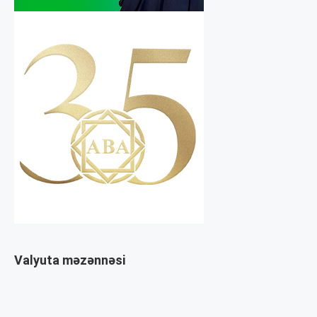
Valyuta məzənnəsi