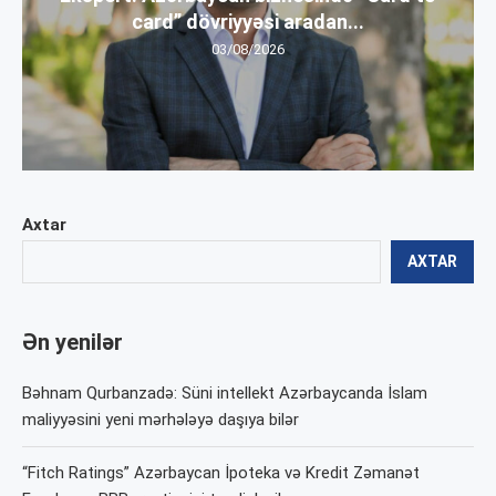
card” dövriyyəsi aradan...
03/08/2026
Axtar
AXTAR
Ən yenilər
Bəhnam Qurbanzadə: Süni intellekt Azərbaycanda İslam
maliyyəsini yeni mərhələyə daşıya bilər
“Fitch Ratings” Azərbaycan İpoteka və Kredit Zəmanət