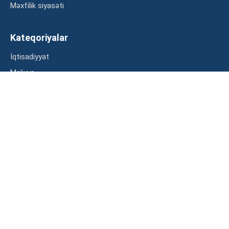
Məxfilik siyasəti
Kateqoriyalar
İqtisadiyyat
Maliyyə
Müsahibə
Statistika
Abunə ol
Mən şərtləri oxudum və razılaşdım