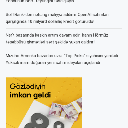
Fondunun BBB- reytinqini təsdiqləyib
SoftBank-dən nəhəng maliyyə addımı: OpenAI səhmləri
qarşılığında 10 milyard dollarlıq kredit götürüldü!
Neft bazarında kəskin artım davam edir: İranın Hörmüz
təşəbbüsü qiymətləri sərt şəkildə yuxarı qaldırır!
Mizuho Amerika bazarları üzrə “Top Picks” siyahısını yenilədi:
Yüksək inam doğuran yeni səhm ideyaları açıqlandı