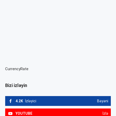
CurrencyRate
Bizi izləyin
4.2K
İzləyici
Bəyəni
YOUTUBE
İzlə