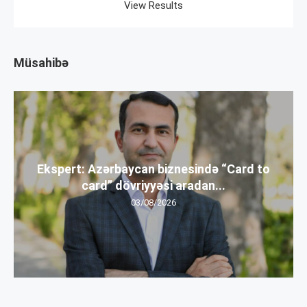
View Results
Müsahibə
Ekspert: Azərbaycan biznesində “Card to
card” dövriyyəsi aradan...
03/08/2026