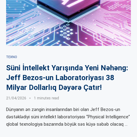
TEXNO
Süni İntellekt Yarışında Yeni Nəhəng:
Jeff Bezos-un Laboratoriyası 38
Milyar Dollarlıq Dəyərə Çatır!
21/04/2026
1 minutes read
Dünyanın ən zəngin insanlarından biri olan Jeff Bezos-un
dəstəklədiyi süni intellekt laboratoriyası “Physical Intelligence”
qlobal texnologiya bazarında böyük səs küyə səbəb olacaq …