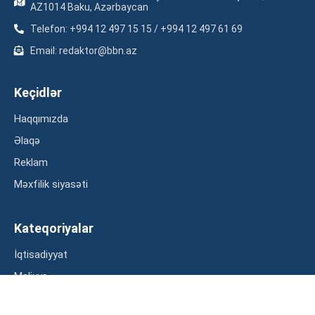
AZ1014 Baku, Azərbaycan
Telefon: +994 12 497 15 15 / +994 12 497 61 69
Email: redaktor@bbn.az
Keçidlər
Haqqımızda
Əlaqə
Reklam
Məxfilik siyasəti
Kateqoriyalar
İqtisadiyyat
Maliyyə
Müsahibə