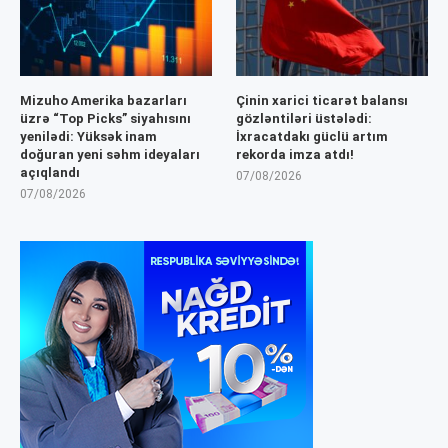
Mizuho Amerika bazarları
Çinin xarici ticarət balansı
üzrə “Top Picks” siyahısını
gözləntiləri üstələdi:
yenilədi: Yüksək inam
İxracatdakı güclü artım
doğuran yeni səhm ideyaları
rekorda imza atdı!
açıqlandı
07/08/2026
07/08/2026