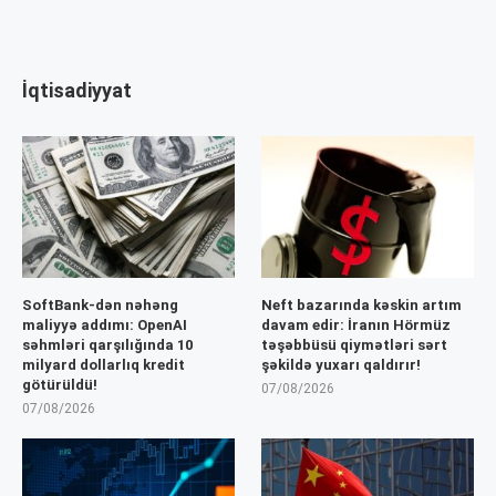
İqtisadiyyat
SoftBank-dən nəhəng
Neft bazarında kəskin artım
maliyyə addımı: OpenAI
davam edir: İranın Hörmüz
səhmləri qarşılığında 10
təşəbbüsü qiymətləri sərt
milyard dollarlıq kredit
şəkildə yuxarı qaldırır!
götürüldü!
07/08/2026
07/08/2026