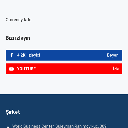
CurrencyRate
Bizi izləyin
4.2K
İzləyici
Bəyəni
YOUTUBE
İzlə
Şirkət
World Business Center. Suleyman Rahimov küç. 309,