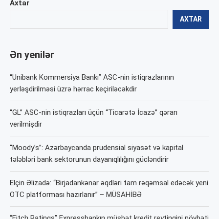
Axtar
AXTAR
Ən yenilər
“Unibank Kommersiya Bankı” ASC-nin istiqrazlarının
yerləşdirilməsi üzrə hərrac keçiriləcəkdir
“GL” ASC-nin istiqrazları üçün “Ticarətə İcazə” qərarı
verilmişdir
“Moody’s”: Azərbaycanda prudensial siyasət və kapital
tələbləri bank sektorunun dayanıqlılığını gücləndirir
Elçin Əlizadə: “Birjadankənar əqdləri tam rəqəmsal edəcək yeni
OTC platforması hazırlanır” – MÜSAHİBƏ
“Fitch Ratings” Expressbankın müsbət kredit reytinqini növbəti