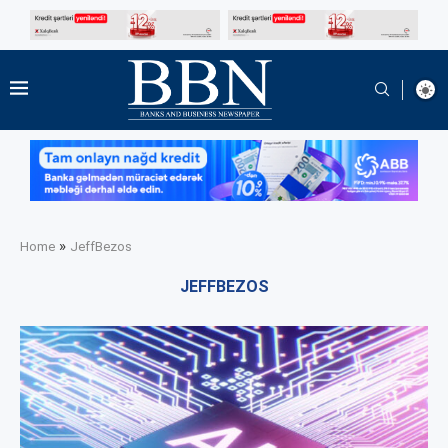
»
Home
JeffBezos
JEFFBEZOS