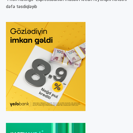
dəfə təsdiqləyib