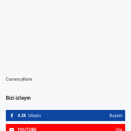
CurrencyRate
Bizi izləyin
4.2K
İzləyici
Bəyəni
YOUTUBE
İzlə