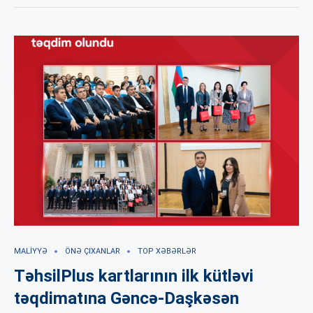
MALIYYƏ
ÖNƏ ÇIXANLAR
TOP XƏBƏRLƏR
TəhsilPlus kartlarının ilk kütləvi
təqdimatına Gəncə-Daşkəsən