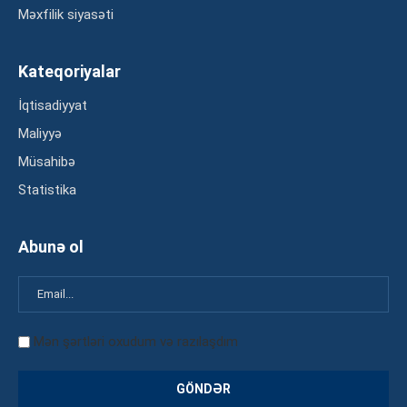
Məxfilik siyasəti
Kateqoriyalar
İqtisadiyyat
Maliyyə
Müsahibə
Statistika
Abunə ol
Mən şərtləri oxudum və razılaşdım