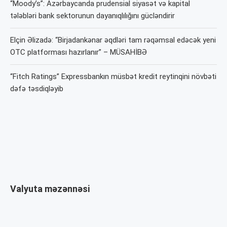
“Moody’s”: Azərbaycanda prudensial siyasət və kapital
tələbləri bank sektorunun dayanıqlılığını gücləndirir
Elçin Əlizadə: “Birjadankənar əqdləri tam rəqəmsal edəcək yeni
OTC platforması hazırlanır” – MÜSAHİBƏ
“Fitch Ratings” Expressbankın müsbət kredit reytinqini növbəti
dəfə təsdiqləyib
Valyuta məzənnəsi