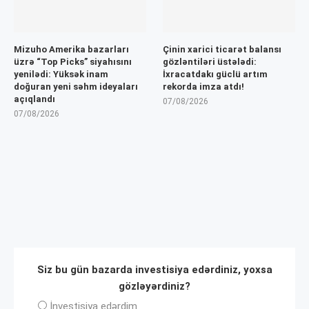
Mizuho Amerika bazarları
Çinin xarici ticarət balansı
üzrə “Top Picks” siyahısını
gözləntiləri üstələdi:
yenilədi: Yüksək inam
İxracatdakı güclü artım
doğuran yeni səhm ideyaları
rekorda imza atdı!
açıqlandı
07/08/2026
07/08/2026
Siz bu gün bazarda investisiya edərdiniz, yoxsa
gözləyərdiniz?
İnvеstisiya edərdim