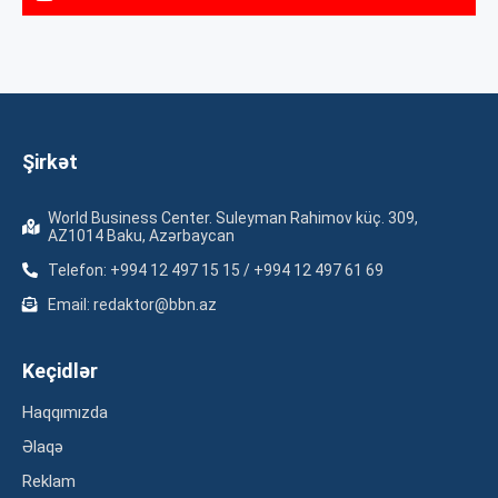
Şirkət
World Business Center. Suleyman Rahimov küç. 309,
AZ1014 Baku, Azərbaycan
Telefon: +994 12 497 15 15 / +994 12 497 61 69
Email: redaktor@bbn.az
Keçidlər
Haqqımızda
Əlaqə
Reklam