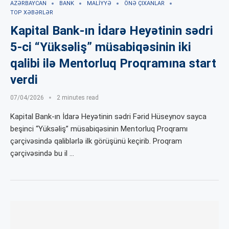
AZƏRBAYCAN
BANK
MALIYYƏ
ÖNƏ ÇIXANLAR
TOP XƏBƏRLƏR
Kapital Bank-ın İdarə Heyətinin sədri
5-ci “Yüksəliş” müsabiqəsinin iki
qalibi ilə Mentorluq Proqramına start
verdi
07/04/2026
2 minutes read
Kapital Bank-ın İdarə Heyətinin sədri Fərid Hüseynov sayca
beşinci “Yüksəliş” müsabiqəsinin Mentorluq Proqramı
çərçivəsində qaliblərlə ilk görüşünü keçirib. Proqram
çərçivəsində bu il …