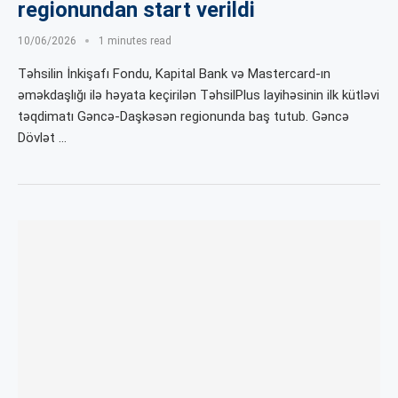
regionundan start verildi
10/06/2026
1 minutes read
Təhsilin İnkişafı Fondu, Kapital Bank və Mastercard-ın
əməkdaşlığı ilə həyata keçirilən TəhsilPlus layihəsinin ilk kütləvi
təqdimatı Gəncə-Daşkəsən regionunda baş tutub. Gəncə
Dövlət …