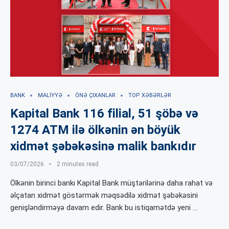
BANK
MALIYYƏ
ÖNƏ ÇIXANLAR
TOP XƏBƏRLƏR
Kapital Bank 116 filial, 51 şöbə və
1274 ATM ilə ölkənin ən böyük
xidmət şəbəkəsinə malik bankıdır
03/07/2026
2 minutes read
Ölkənin birinci bankı Kapital Bank müştərilərinə daha rahat və
əlçatan xidmət göstərmək məqsədilə xidmət şəbəkəsini
genişləndirməyə davam edir. Bank bu istiqamətdə yeni …