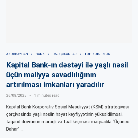
AZƏRBAYCAN
BANK
ÖNƏ ÇIXANLAR
TOP XƏBƏRLƏR
Kapital Bank-ın dəstəyi ilə yaşlı nəsil
üçün maliyyə savadlılığının
artırılması imkanları yaradılır
26/08/2025
1 minutes read
Kapital Bank Korporativ Sosial Məsuliyyət (KSM) strategiyası
çərçivəsində yaşlı nəslin həyat keyfiyyətinin yüksəldilməsi,
təqaüd dövrünün maraqlı və fəal keçməsi məqsədilə “Üçüncü
Bahar” …