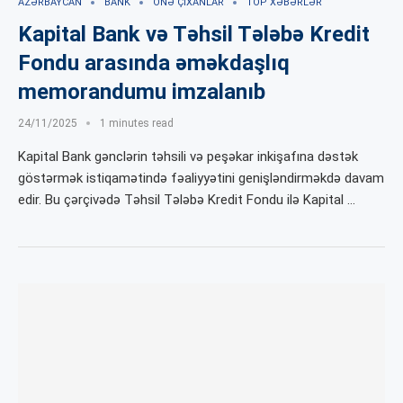
AZƏRBAYCAN
BANK
ÖNƏ ÇIXANLAR
TOP XƏBƏRLƏR
Kapital Bank və Təhsil Tələbə Kredit
Fondu arasında əməkdaşlıq
memorandumu imzalanıb
24/11/2025
1 minutes read
Kapital Bank gənclərin təhsili və peşəkar inkişafına dəstək
göstərmək istiqamətində fəaliyyətini genişləndirməkdə davam
edir. Bu çərçivədə Təhsil Tələbə Kredit Fondu ilə Kapital …