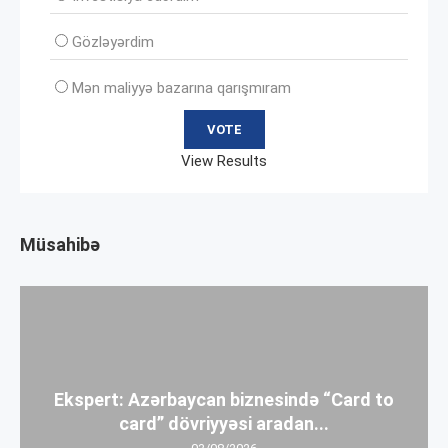
Gözləyərdim
Mən maliyyə bazarına qarışmıram
View Results
Müsahibə
Ekspert: Azərbaycan biznesində “Card to
card” dövriyyəsi aradan...