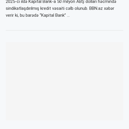
2025-ci ildə Kapital Bank-a 50 milyon ABŞ dolları həcmində
sindikatlaşdırılmış kredit vəsaiti cəlb olunub. BBN.az xəbər
verir ki, bu barədə “Kapital Bank” …