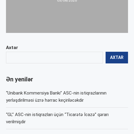
03/08/2026
Axtar
AXTAR
Ən yenilər
“Unibank Kommersiya Bankı” ASC-nin istiqrazlarının
yerləşdirilməsi üzrə hərrac keçiriləcəkdir
“GL” ASC-nin istiqrazları üçün “Ticarətə İcazə” qərarı
verilmişdir