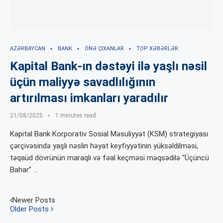
AZƏRBAYCAN
BANK
ÖNƏ ÇIXANLAR
TOP XƏBƏRLƏR
Kapital Bank-ın dəstəyi ilə yaşlı nəsil
üçün maliyyə savadlılığının
artırılması imkanları yaradılır
21/08/2025
1 minutes read
Kapital Bank Korporativ Sosial Məsuliyyət (KSM) strategiyası
çərçivəsində yaşlı nəslin həyat keyfiyyətinin yüksəldilməsi,
təqaüd dövrünün maraqlı və fəal keçməsi məqsədilə “Üçüncü
Bahar” …
Newer Posts
Older Posts