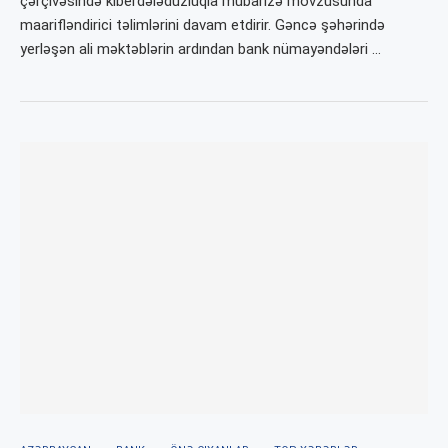
çərçivəsində kiberdələduzluqla mübarizə mövzusunda
maarifləndirici təlimlərini davam etdirir. Gəncə şəhərində
yerləşən ali məktəblərin ardından bank nümayəndələri …