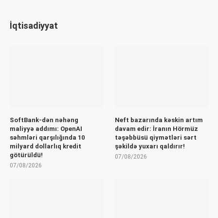
İqtisadiyyat
SoftBank-dən nəhəng
Neft bazarında kəskin artım
maliyyə addımı: OpenAI
davam edir: İranın Hörmüz
səhmləri qarşılığında 10
təşəbbüsü qiymətləri sərt
milyard dollarlıq kredit
şəkildə yuxarı qaldırır!
götürüldü!
07/08/2026
07/08/2026