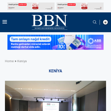
»
Home
Keniya
KENIYA