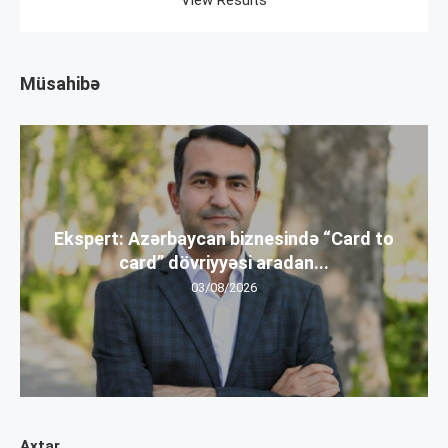
Müsahibə
Ekspert: Azərbaycan biznesində “Card to
card” dövriyyəsi aradan...
03/08/2026
Axtar