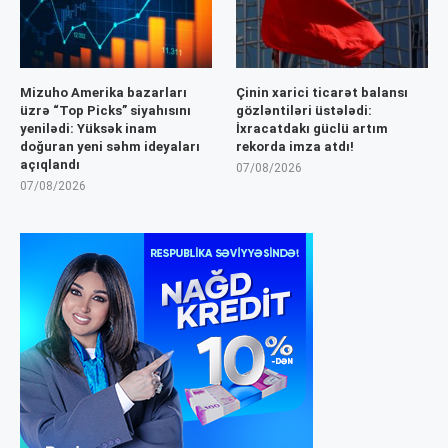
Mizuho Amerika bazarları
Çinin xarici ticarət balansı
üzrə “Top Picks” siyahısını
gözləntiləri üstələdi:
yenilədi: Yüksək inam
İxracatdakı güclü artım
doğuran yeni səhm ideyaları
rekorda imza atdı!
açıqlandı
07/08/2026
07/08/2026