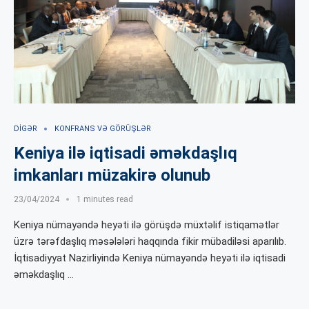
DIGƏR
KONFRANS VƏ GÖRÜŞLƏR
Keniya ilə iqtisadi əməkdaşlıq
imkanları müzakirə olunub
23/04/2024
1 minutes read
Keniya nümayəndə heyəti ilə görüşdə müxtəlif istiqamətlər
üzrə tərəfdaşlıq məsələləri haqqında fikir mübadiləsi aparılıb.
İqtisadiyyat Nazirliyində Keniya nümayəndə heyəti ilə iqtisadi
əməkdaşlıq …