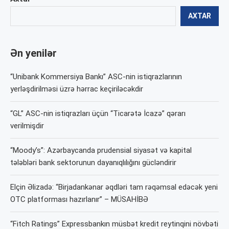
AXTAR
Ən yenilər
“Unibank Kommersiya Bankı” ASC-nin istiqrazlarının
yerləşdirilməsi üzrə hərrac keçiriləcəkdir
“GL” ASC-nin istiqrazları üçün “Ticarətə İcazə” qərarı
verilmişdir
“Moody’s”: Azərbaycanda prudensial siyasət və kapital
tələbləri bank sektorunun dayanıqlılığını gücləndirir
Elçin Əlizadə: “Birjadankənar əqdləri tam rəqəmsal edəcək yeni
OTC platforması hazırlanır” – MÜSAHİBƏ
“Fitch Ratings” Expressbankın müsbət kredit reytinqini növbəti