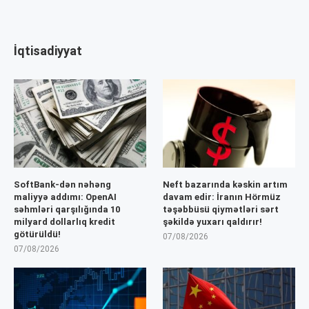
İqtisadiyyat
SoftBank-dən nəhəng
Neft bazarında kəskin artım
maliyyə addımı: OpenAI
davam edir: İranın Hörmüz
səhmləri qarşılığında 10
təşəbbüsü qiymətləri sərt
milyard dollarlıq kredit
şəkildə yuxarı qaldırır!
götürüldü!
07/08/2026
07/08/2026