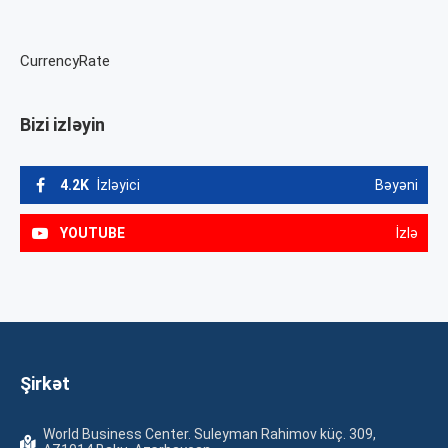
CurrencyRate
Bizi izləyin
4.2K
İzləyici
Bəyəni
YOUTUBE
İzlə
Şirkət
World Business Center. Suleyman Rahimov küç. 309,