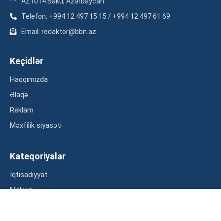
AZ1014 Baku, Azərbaycan
Telefon: +994 12 497 15 15 / +994 12 497 61 69
Email: redaktor@bbn.az
Keçidlər
Haqqımızda
Əlaqə
Reklam
Məxfilik siyasəti
Kateqoriyalar
İqtisadiyyat
Maliyyə
Müsahibə
Statistika