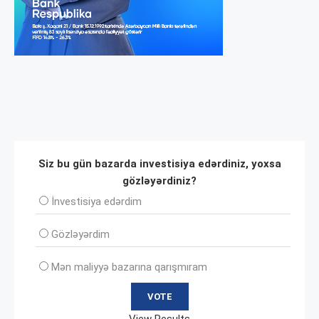
Siz bu gün bazarda investisiya edərdiniz, yoxsa
gözləyərdiniz?
İnvеstisiya edərdim
Gözləyərdim
Mən maliyyə bazarına qarışmıram
View Results