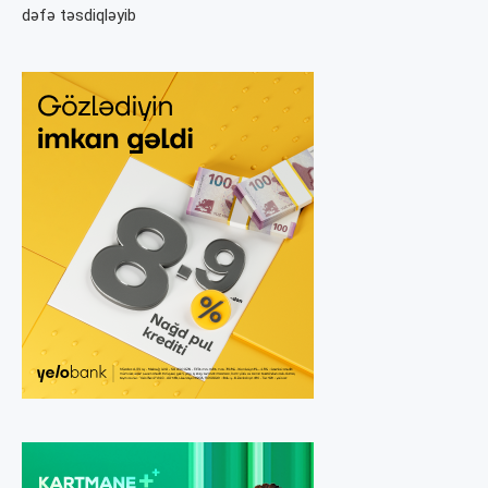
dəfə təsdiqləyib