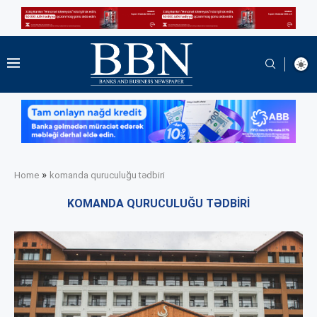
»
Home
komanda quruculuğu tədbiri
KOMANDA QURUCULUĞU TƏDBIRI