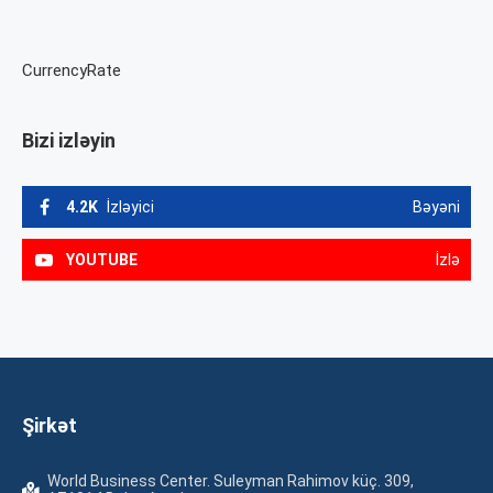
CurrencyRate
Bizi izləyin
4.2K
İzləyici
Bəyəni
YOUTUBE
İzlə
Şirkət
World Business Center. Suleyman Rahimov küç. 309,