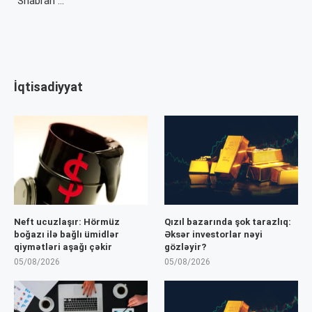
“Shabran …
İqtisadiyyat
Neft ucuzlaşır: Hörmüz
Qızıl bazarında şok tarazlıq:
boğazı ilə bağlı ümidlər
Əksər investorlar nəyi
qiymətləri aşağı çəkir
gözləyir?
05/08/2026
05/08/2026