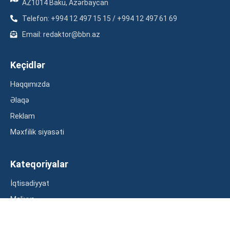
AZ1014 Baku, Azərbaycan
Telefon: +994 12 497 15 15 / +994 12 497 61 69
Email: redaktor@bbn.az
Keçidlər
Haqqımızda
Əlaqə
Reklam
Məxfilik siyasəti
Kateqoriyalar
İqtisadiyyat
Maliyyə
Müsahibə