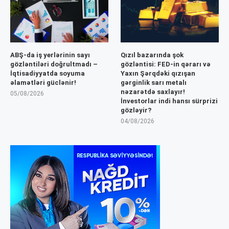
ABŞ-da iş yerlərinin sayı
Qızıl bazarında şok
gözləntiləri doğrultmadı –
gözləntisi: FED-in qərarı və
İqtisadiyyatda soyuma
Yaxın Şərqdəki qızışan
əlamətləri güclənir!
gərginlik sarı metalı
nəzarətdə saxlayır!
05/08/2026
İnvestorlar indi hansı sürprizi
gözləyir?
04/08/2026