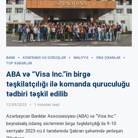
BANK
KONFRANS VƏ GÖRÜŞLƏR
MALIYYƏ
ÖNƏ ÇIXANLAR
TOP XƏBƏRLƏR
ABA və “Visa Inc.”in birgə
təşkilatçılığı ilə komanda quruculuğu
tədbiri təşkil edilib
12/09/2023
1 minutes read
Azərbaycan Banklar Assosiasiyası (ABA) və “Visa Inc.”
beynəlxalq ödəniş sisteminin birgə təşkilatçılığı ilə 9-10
sentyabr 2023-cü il tarixlərində Şabran şəhərində yerləşən