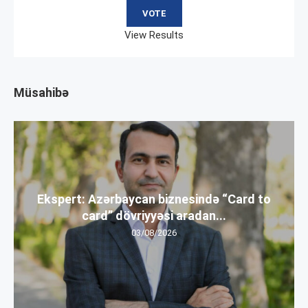
View Results
Müsahibə
Ekspert: Azərbaycan biznesində “Card to
card” dövriyyəsi aradan...
03/08/2026