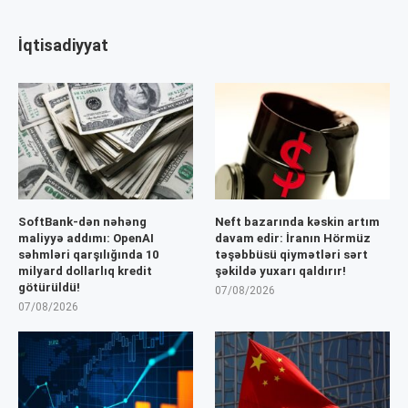
İqtisadiyyat
SoftBank-dən nəhəng
Neft bazarında kəskin artım
maliyyə addımı: OpenAI
davam edir: İranın Hörmüz
səhmləri qarşılığında 10
təşəbbüsü qiymətləri sərt
milyard dollarlıq kredit
şəkildə yuxarı qaldırır!
götürüldü!
07/08/2026
07/08/2026