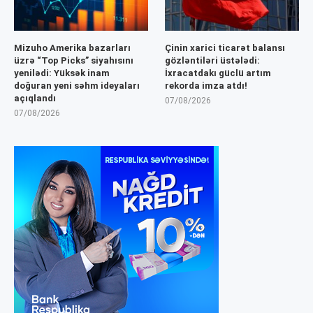
Mizuho Amerika bazarları
Çinin xarici ticarət balansı
üzrə “Top Picks” siyahısını
gözləntiləri üstələdi:
yenilədi: Yüksək inam
İxracatdakı güclü artım
doğuran yeni səhm ideyaları
rekorda imza atdı!
açıqlandı
07/08/2026
07/08/2026