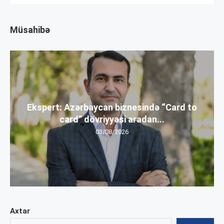
Müsahibə
Ekspert: Azərbaycan biznesində “Card to
card” dövriyyəsi aradan...
03/08/2026
Axtar