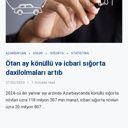
AZƏRBAYCAN
DIGƏR
SIĞORTA
STATISTIKA
Ötən ay könüllü və icbari sığorta
daxilolmaları artıb
27/02/2024
1 minutes read
2024-cü ilin yanvar ayı ərzində Azərbaycanda könüllü sığorta
növləri üzrə 118 milyon 307 min manat, icbari sığorta növləri
üzrə 20 milyon 807 …