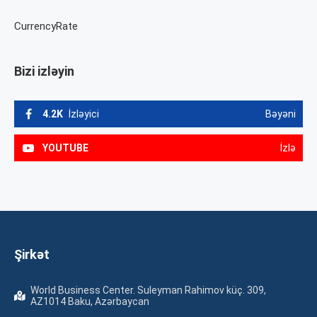
CurrencyRate
Bizi izləyin
4.2K
İzləyici
Bəyəni
YOUTUBE
İzlə
Şirkət
World Business Center. Suleyman Rahimov küç. 309,
AZ1014 Baku, Azərbaycan