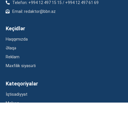
Telefon: +994 12 497 15 15 / +994 12 497 61 69
Email: redaktor@bbn.az
Keçidlər
Haqqımızda
Əlaqə
Reklam
Məxfilik siyasəti
Kateqoriyalar
İqtisadiyyat
Maliyyə
Müsahibə
Statistika