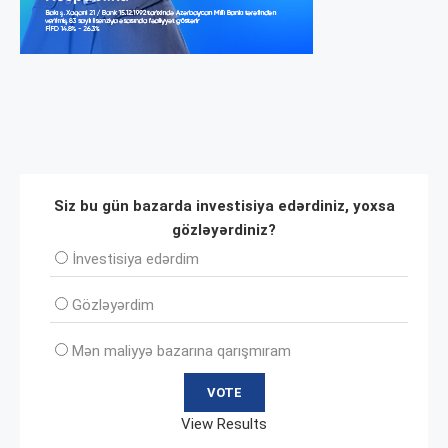
Siz bu gün bazarda investisiya edərdiniz, yoxsa
gözləyərdiniz?
İnvеstisiya edərdim
Gözləyərdim
Mən maliyyə bazarına qarışmıram
View Results