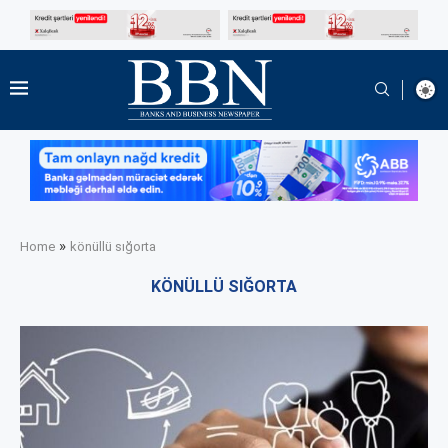
»
Home
könüllü sığorta
KÖNÜLLÜ SIĞORTA