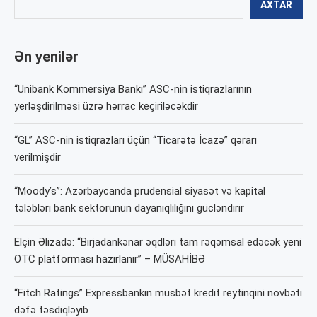
AXTAR
Ən yenilər
“Unibank Kommersiya Bankı” ASC-nin istiqrazlarının
yerləşdirilməsi üzrə hərrac keçiriləcəkdir
“GL” ASC-nin istiqrazları üçün “Ticarətə İcazə” qərarı
verilmişdir
“Moody’s”: Azərbaycanda prudensial siyasət və kapital
tələbləri bank sektorunun dayanıqlılığını gücləndirir
Elçin Əlizadə: “Birjadankənar əqdləri tam rəqəmsal edəcək yeni
OTC platforması hazırlanır” – MÜSAHİBƏ
“Fitch Ratings” Expressbankın müsbət kredit reytinqini növbəti
dəfə təsdiqləyib