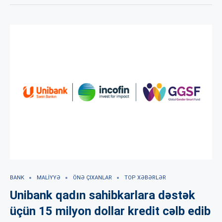
BANK
MALIYYƏ
ÖNƏ ÇIXANLAR
TOP XƏBƏRLƏR
Unibank qadın sahibkarlara dəstək
üçün 15 milyon dollar kredit cəlb edib