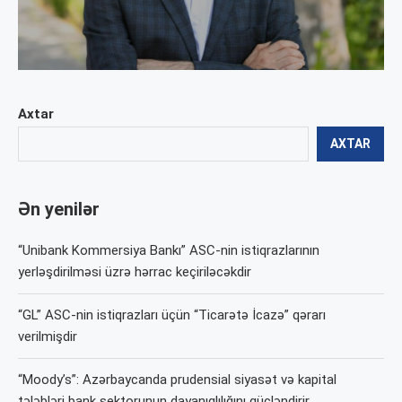
Axtar
AXTAR
Ən yenilər
“Unibank Kommersiya Bankı” ASC-nin istiqrazlarının
yerləşdirilməsi üzrə hərrac keçiriləcəkdir
“GL” ASC-nin istiqrazları üçün “Ticarətə İcazə” qərarı
verilmişdir
“Moody’s”: Azərbaycanda prudensial siyasət və kapital
tələbləri bank sektorunun dayanıqlılığını gücləndirir