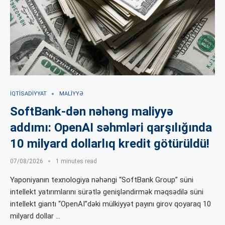
İQTISADIYYAT
MALIYYƏ
SoftBank-dən nəhəng maliyyə
addımı: OpenAI səhmləri qarşılığında
10 milyard dollarlıq kredit götürüldü!
07/08/2026
1 minutes read
Yaponiyanın texnologiya nəhəngi “SoftBank Group” süni
intellekt yatırımlarını sürətlə genişləndirmək məqsədilə süni
intellekt giantı “OpenAI”dəki mülkiyyət payını girov qoyaraq 10
milyard dollar …