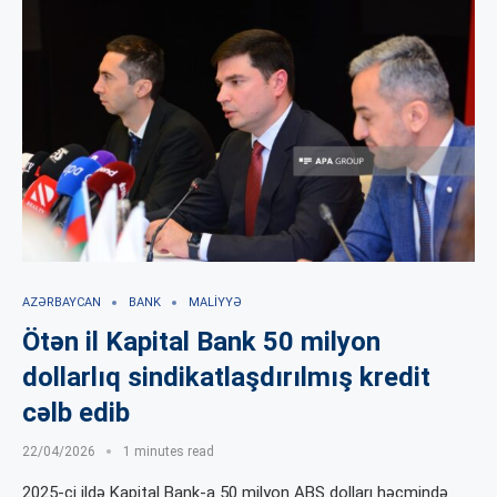
AZƏRBAYCAN
BANK
MALIYYƏ
Ötən il Kapital Bank 50 milyon
dollarlıq sindikatlaşdırılmış kredit
cəlb edib
22/04/2026
1 minutes read
2025-ci ildə Kapital Bank-a 50 milyon ABŞ dolları həcmində