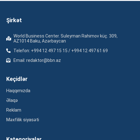
Şirkət
World Business Center. Suleyman Rahimov küç. 309,
AZ1014 Baku, Azərbaycan
Telefon: +994 12 497 15 15 / +994 12 497 61 69
Email: redaktor@bbn.az
Keçidlər
Haqqımızda
Əlaqə
Reklam
Məxfilik siyasəti
Kateqoriyalar