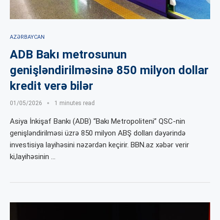
AZƏRBAYCAN
ADB Bakı metrosunun
genişləndirilməsinə 850 milyon dollar
kredit verə bilər
01/05/2026
1 minutes read
Asiya İnkişaf Bankı (ADB) “Bakı Metropoliteni” QSC-nin
genişləndirilməsi üzrə 850 milyon ABŞ dolları dəyərində
investisiya layihəsini nəzərdən keçirir. BBN.az xəbər verir
ki,layihəsinin …