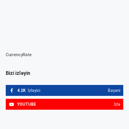
CurrencyRate
Bizi izləyin
4.2K
İzləyici
Bəyəni
YOUTUBE
İzlə