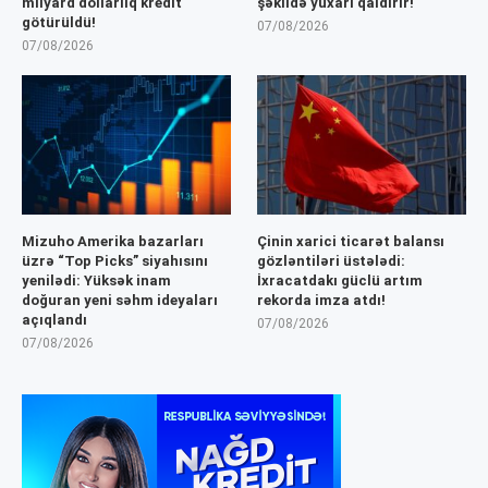
milyard dollarlıq kredit
şəkildə yuxarı qaldırır!
götürüldü!
07/08/2026
07/08/2026
Mizuho Amerika bazarları
Çinin xarici ticarət balansı
üzrə “Top Picks” siyahısını
gözləntiləri üstələdi:
yenilədi: Yüksək inam
İxracatdakı güclü artım
doğuran yeni səhm ideyaları
rekorda imza atdı!
açıqlandı
07/08/2026
07/08/2026