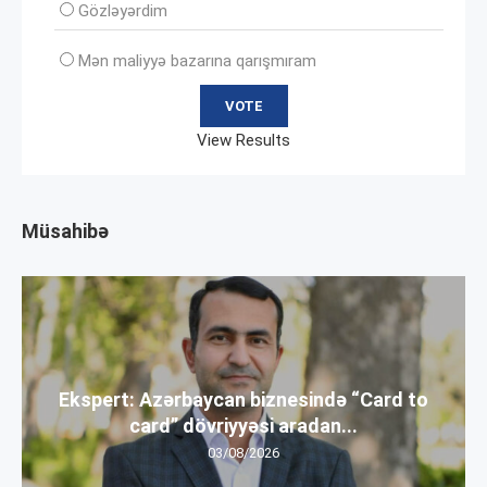
Gözləyərdim
Mən maliyyə bazarına qarışmıram
View Results
Müsahibə
Ekspert: Azərbaycan biznesində “Card to
card” dövriyyəsi aradan...
03/08/2026