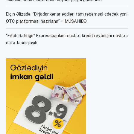
Elçin Əlizadə: “Birjadankənar əqdləri tam rəqəmsal edəcək yeni
OTC platforması hazırlanır” – MÜSAHİBƏ
“Fitch Ratings” Expressbankın müsbət kredit reytinqini növbəti
dəfə təsdiqləyib