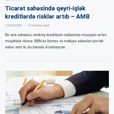
Ticarət sahəsində qeyri-işlək
kreditlərdə risklər artıb – AMB
14/04/2026
0 minutes read
Bir sıra sahələrə verilmiş kreditlərin risklərində müəyyən artım
müşahidə olunur. BBN.az biznes və maliyyə xəbərləri portalı
xəbər verir ki, bu barədə Azərbaycan …