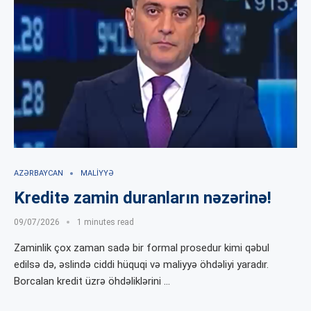
AZƏRBAYCAN
MALIYYƏ
Kreditə zamin duranların nəzərinə!
09/07/2026
1 minutes read
Zaminlik çox zaman sadə bir formal prosedur kimi qəbul
edilsə də, əslində ciddi hüquqi və maliyyə öhdəliyi yaradır.
Borcalan kredit üzrə öhdəliklərini …