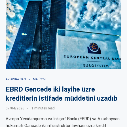
AZƏRBAYCAN
MALIYYƏ
EBRD Gəncədə iki layihə üzrə
kreditlərin istifadə müddətini uzadıb
07/04/2026
1 minutes read
Avropa Yenidənqurma və İnkişaf Bankı (EBRD) və Azərbaycan
hökuməti Gəncədə iki infrastruktur layihəsi üzrə kredit