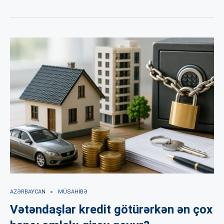
AZƏRBAYCAN
MÜSAHIBƏ
Vətəndaşlar kredit götürərkən ən çox