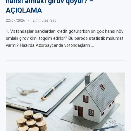
hansı əmlakı girov qoyur? –
AÇIQLAMA
22/07/2026
2 minutes read
1. Vətəndaşlar banklardan kredit götürərkən ən çox hansı növ
əmlakı girov kimi təqdim edirlər? Bu barədə statistik məlumat
varmı? Hazırda Azərbaycanda vətəndaşların …