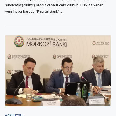
sindikatlaşdırılmış kredit vəsaiti cəlb olunub. BBN.az xəbər
verir ki, bu barədə “Kapital Bank” …
AZƏRBAYCAN