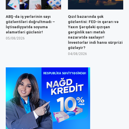
ABŞ-da iş yerlərinin sayı
Qızıl bazarında şok
gözləntiləri doğrultmadı –
gözləntisi: FED-in qərarı və
İqtisadiyyatda soyuma
Yaxın Şərqdəki qızışan
əlamətləri güclənir!
gərginlik sarı metalı
nəzarətdə saxlayır!
05/08/2026
İnvestorlar indi hansı sürprizi
gözləyir?
04/08/2026