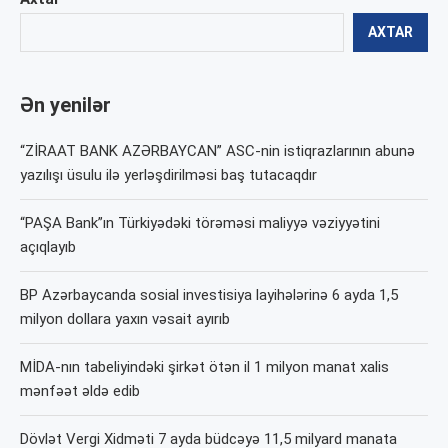
AXTAR
Ən yenilər
“ZİRAAT BANK AZƏRBAYCAN” ASC-nin istiqrazlarının abunə
yazılışı üsulu ilə yerləşdirilməsi baş tutacaqdır
“PAŞA Bank”ın Türkiyədəki törəməsi maliyyə vəziyyətini
açıqlayıb
BP Azərbaycanda sosial investisiya layihələrinə 6 ayda 1,5
milyon dollara yaxın vəsait ayırıb
MİDA-nın tabeliyindəki şirkət ötən il 1 milyon manat xalis
mənfəət əldə edib
Dövlət Vergi Xidməti 7 ayda büdcəyə 11,5 milyard manata