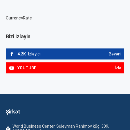
CurrencyRate
Bizi izləyin
4.2K
İzləyici
Bəyəni
YOUTUBE
İzlə
Şirkət
World Business Center. Suleyman Rahimov küç. 309,