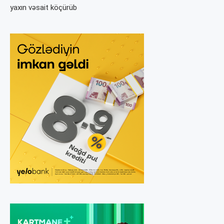
yaxın vəsait köçürüb