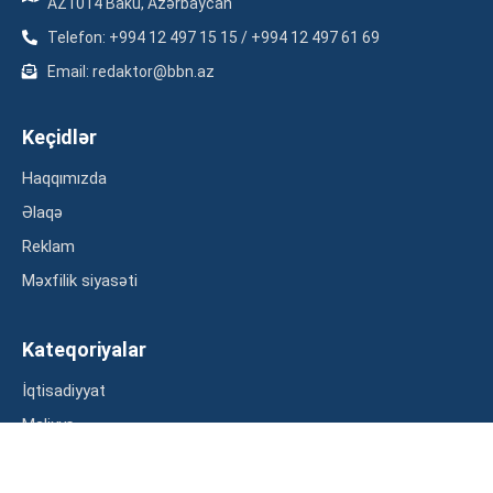
AZ1014 Baku, Azərbaycan
Telefon: +994 12 497 15 15 / +994 12 497 61 69
Email: redaktor@bbn.az
Keçidlər
Haqqımızda
Əlaqə
Reklam
Məxfilik siyasəti
Kateqoriyalar
İqtisadiyyat
Maliyyə
Müsahibə
Statistika