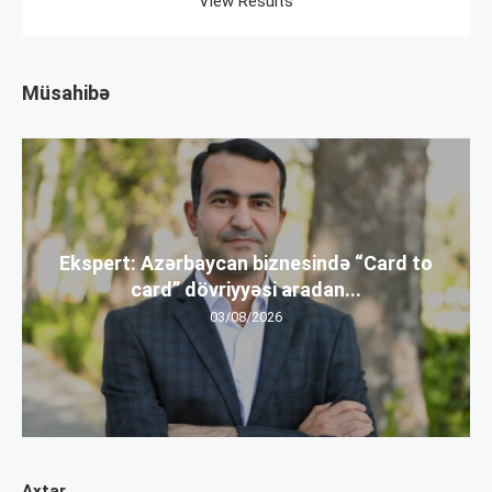
View Results
Müsahibə
Ekspert: Azərbaycan biznesində “Card to
card” dövriyyəsi aradan...
03/08/2026
Axtar