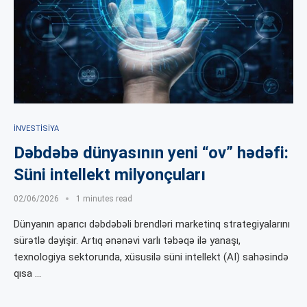
İNVESTISIYA
Dəbdəbə dünyasının yeni “ov” hədəfi:
Süni intellekt milyonçuları
02/06/2026
1 minutes read
Dünyanın aparıcı dəbdəbəli brendləri marketinq strategiyalarını
sürətlə dəyişir. Artıq ənənəvi varlı təbəqə ilə yanaşı,
texnologiya sektorunda, xüsusilə süni intellekt (AI) sahəsində
qısa …