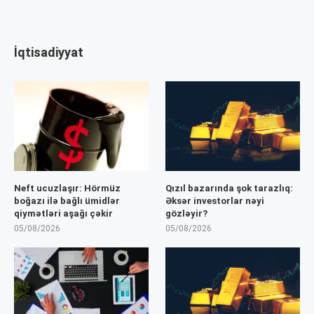
İqtisadiyyat
Neft ucuzlaşır: Hörmüz
Qızıl bazarında şok tarazlıq:
boğazı ilə bağlı ümidlər
Əksər investorlar nəyi
qiymətləri aşağı çəkir
gözləyir?
05/08/2026
05/08/2026