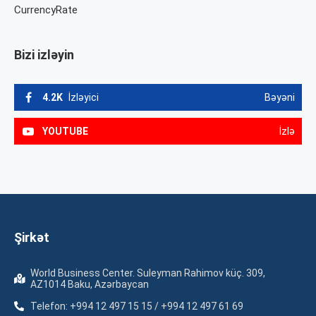
CurrencyRate
Bizi izləyin
4.2K
İzləyici
Bəyəni
YOUTUBE
İzlə
Şirkət
World Business Center. Suleyman Rahimov küç. 309,
AZ1014 Baku, Azərbaycan
Telefon: +994 12 497 15 15 / +994 12 497 61 69