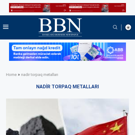
»
Home
nadir torpaq metalları
NADIR TORPAQ METALLARI