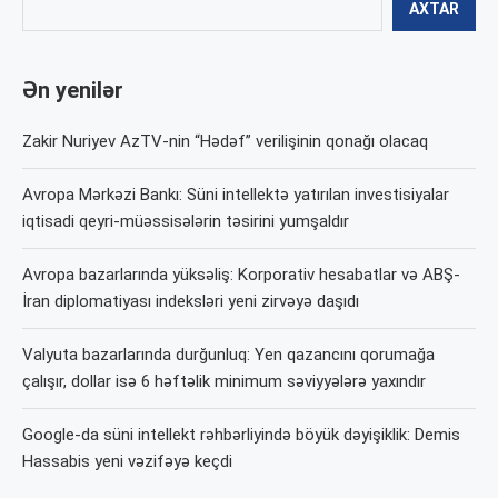
AXTAR
Ən yenilər
Zakir Nuriyev AzTV-nin “Hədəf” verilişinin qonağı olacaq
Avropa Mərkəzi Bankı: Süni intellektə yatırılan investisiyalar
iqtisadi qeyri-müəssisələrin təsirini yumşaldır
Avropa bazarlarında yüksəliş: Korporativ hesabatlar və ABŞ-
İran diplomatiyası indeksləri yeni zirvəyə daşıdı
Valyuta bazarlarında durğunluq: Yen qazancını qorumağa
çalışır, dollar isə 6 həftəlik minimum səviyyələrə yaxındır
Google-da süni intellekt rəhbərliyində böyük dəyişiklik: Demis
Hassabis yeni vəzifəyə keçdi