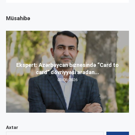
Müsahibə
Ekspert: Azərbaycan biznesində “Card to
card” dövriyyəsi aradan...
03/08/2026
Axtar