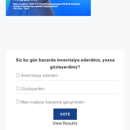
Siz bu gün bazarda investisiya edərdiniz, yoxsa
gözləyərdiniz?
İnvеstisiya edərdim
Gözləyərdim
Mən maliyyə bazarına qarışmıram
View Results