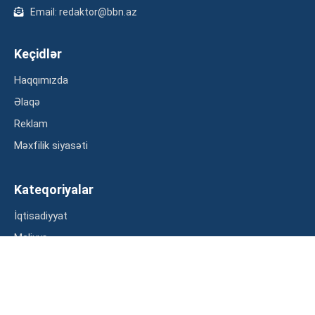
Email: redaktor@bbn.az
Keçidlər
Haqqımızda
Əlaqə
Reklam
Məxfilik siyasəti
Kateqoriyalar
İqtisadiyyat
Maliyyə
Müsahibə
Statistika