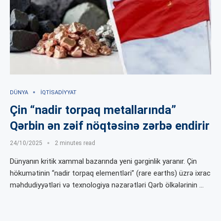
DÜNYA
İQTISADIYYAT
Çin “nadir torpaq metallarında”
Qərbin ən zəif nöqtəsinə zərbə endirir
24/10/2025
2 minutes read
Dünyanın kritik xammal bazarında yeni gərginlik yaranır. Çin
hökumətinin “nadir torpaq elementləri” (rare earths) üzrə ixrac
məhdudiyyətləri və texnologiya nəzarətləri Qərb ölkələrinin …