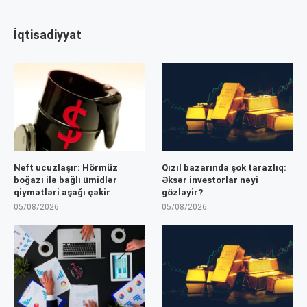
İqtisadiyyat
Neft ucuzlaşır: Hörmüz
Qızıl bazarında şok tarazlıq:
boğazı ilə bağlı ümidlər
Əksər investorlar nəyi
qiymətləri aşağı çəkir
gözləyir?
05/08/2026
05/08/2026