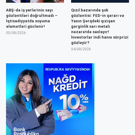
ABŞ-da iş yerlərinin sayı
Qızıl bazarında şok
gözləntiləri doğrultmadı –
gözləntisi: FED-in qərarı və
İqtisadiyyatda soyuma
Yaxın Şərqdəki qızışan
əlamətləri güclənir!
gərginlik sarı metalı
nəzarətdə saxlayır!
05/08/2026
İnvestorlar indi hansı sürprizi
gözləyir?
04/08/2026