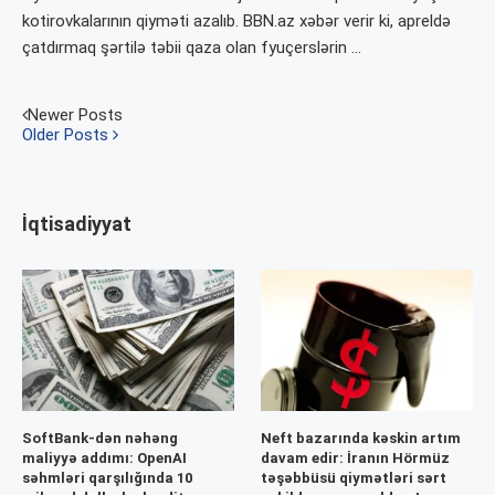
kotirovkalarının qiyməti azalıb. BBN.az xəbər verir ki, apreldə
çatdırmaq şərtilə təbii qaza olan fyuçerslərin …
Newer Posts
Older Posts
İqtisadiyyat
SoftBank-dən nəhəng
Neft bazarında kəskin artım
maliyyə addımı: OpenAI
davam edir: İranın Hörmüz
səhmləri qarşılığında 10
təşəbbüsü qiymətləri sərt