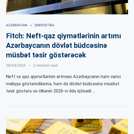
AZƏRBAYCAN
ENERGETIKA
Fitch: Neft-qaz qiymətlərinin artımı
Azərbaycanın dövlət büdcəsinə
müsbət təsir göstərəcək
28/04/2026
2 minutes read
Neft və qaz qiymətlərinin artması Azərbaycanın həm xarici
maliyyə göstəricililərinə, həm də dövlət büdcəsinə müsbət
təsir göstərə və ölkənin 2026-cı ildə iqtisadi …