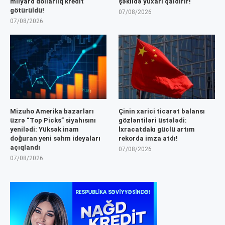
milyard dollarlıq kredit
şəkildə yuxarı qaldırır!
götürüldü!
07/08/2026
07/08/2026
Mizuho Amerika bazarları
Çinin xarici ticarət balansı
üzrə “Top Picks” siyahısını
gözləntiləri üstələdi:
yenilədi: Yüksək inam
İxracatdakı güclü artım
doğuran yeni səhm ideyaları
rekorda imza atdı!
açıqlandı
07/08/2026
07/08/2026