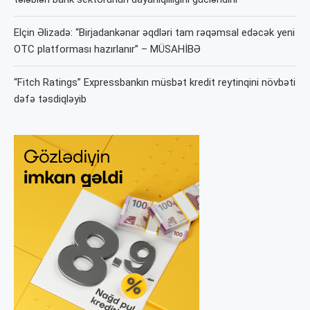
Elçin Əlizadə: “Birjadankənar əqdləri tam rəqəmsal edəcək yeni
OTC platforması hazırlanır” – MÜSAHİBƏ
“Fitch Ratings” Expressbankın müsbət kredit reytinqini növbəti
dəfə təsdiqləyib