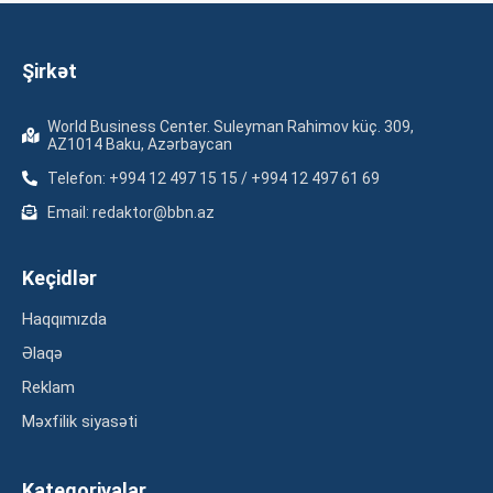
Şirkət
World Business Center. Suleyman Rahimov küç. 309,
AZ1014 Baku, Azərbaycan
Telefon: +994 12 497 15 15 / +994 12 497 61 69
Email: redaktor@bbn.az
Keçidlər
Haqqımızda
Əlaqə
Reklam
Məxfilik siyasəti
Kateqoriyalar