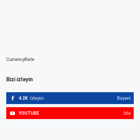
CurrencyRate
Bizi izləyin
4.2K
İzləyici
Bəyəni
YOUTUBE
İzlə