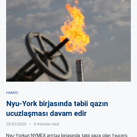
HAMISI
Nyu-York birjasında təbii qazın
ucuzlaşması davam edir
25/02/2025
0 minutes read
Nyu-Yorkun NYMEX əmtəə birjasında təbii qaza olan fyuçers