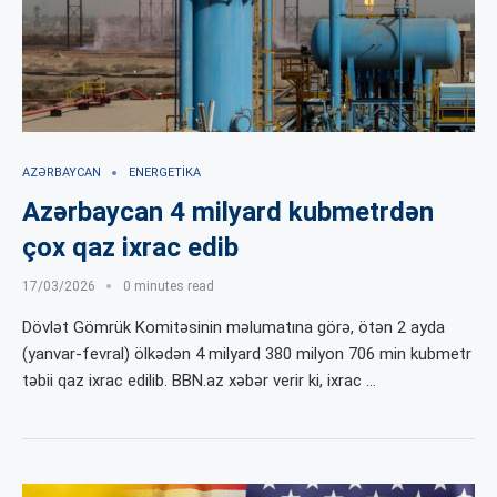
AZƏRBAYCAN
ENERGETIKA
Azərbaycan 4 milyard kubmetrdən
çox qaz ixrac edib
17/03/2026
0 minutes read
Dövlət Gömrük Komitəsinin məlumatına görə, ötən 2 ayda
(yanvar-fevral) ölkədən 4 milyard 380 milyon 706 min kubmetr
təbii qaz ixrac edilib. BBN.az xəbər verir ki, ixrac …