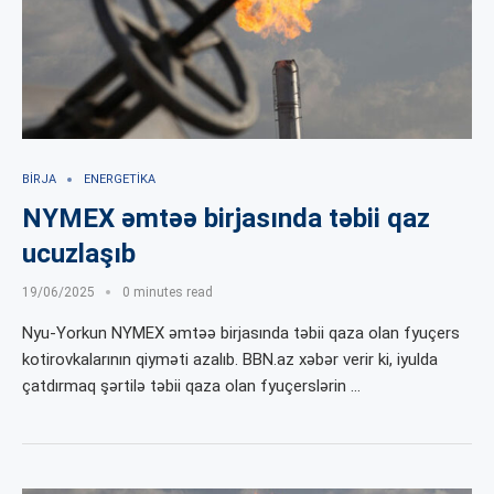
BIRJA
ENERGETIKA
NYMEX əmtəə birjasında təbii qaz
ucuzlaşıb
19/06/2025
0 minutes read
Nyu-Yorkun NYMEX əmtəə birjasında təbii qaza olan fyuçers
kotirovkalarının qiyməti azalıb. BBN.az xəbər verir ki, iyulda
çatdırmaq şərtilə təbii qaza olan fyuçerslərin …