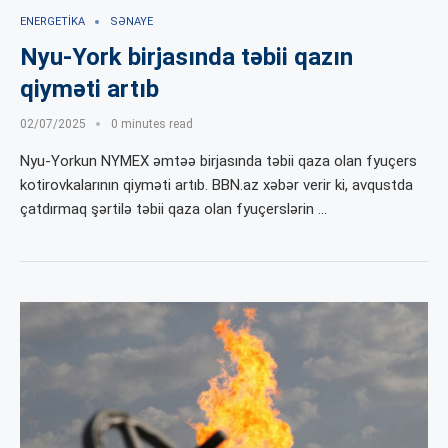
ENERGETIKA
SƏNAYE
Nyu-York birjasında təbii qazın
qiyməti artıb
02/07/2025
0 minutes read
Nyu-Yorkun NYMEX əmtəə birjasında təbii qaza olan fyuçers
kotirovkalarının qiyməti artıb. BBN.az xəbər verir ki, avqustda
çatdırmaq şərtilə təbii qaza olan fyuçerslərin …