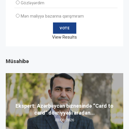
Gözləyərdim
Mən maliyyə bazarına qarışmıram
View Results
Müsahibə
Ekspert: Azərbaycan biznesində “Card to
card” dövriyyəsi aradan...
03/08/2026