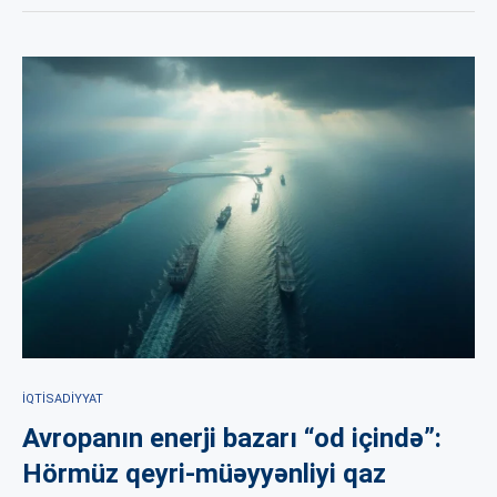
İQTISADIYYAT
Avropanın enerji bazarı “od içində”:
Hörmüz qeyri-müəyyənliyi qaz