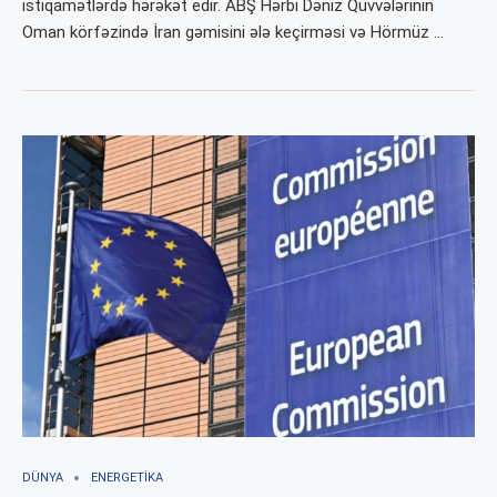
istiqamətlərdə hərəkət edir. ABŞ Hərbi Dəniz Qüvvələrinin
Oman körfəzində İran gəmisini ələ keçirməsi və Hörmüz …
DÜNYA
ENERGETIKA