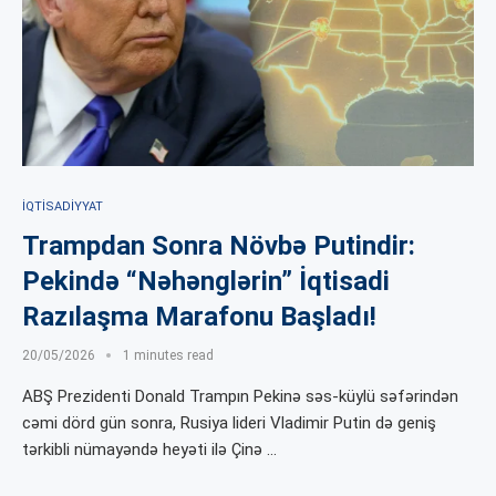
İQTISADIYYAT
Trampdan Sonra Növbə Putindir:
Pekində “Nəhənglərin” İqtisadi
Razılaşma Marafonu Başladı!
20/05/2026
1 minutes read
ABŞ Prezidenti Donald Trampın Pekinə səs-küylü səfərindən
cəmi dörd gün sonra, Rusiya lideri Vladimir Putin də geniş
tərkibli nümayəndə heyəti ilə Çinə …