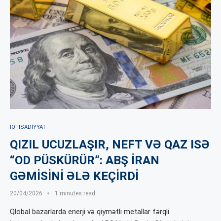
İQTISADIYYAT
QIZIL UCUZLAŞIR, NEFT VƏ QAZ ISƏ
“OD PÜSKÜRÜR”: ABŞ İRAN
GƏMİSİNİ ƏLƏ KEÇİRDİ
20/04/2026
1 minutes read
Qlobal bazarlarda enerji və qiymətli metallar fərqli