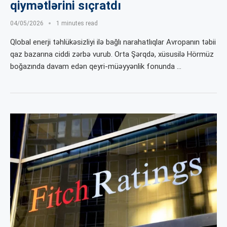
qiymətlərini sıçratdı
04/05/2026
1 minutes read
Qlobal enerji təhlükəsizliyi ilə bağlı narahatlıqlar Avropanın təbii
qaz bazarına ciddi zərbə vurub. Orta Şərqdə, xüsusilə Hörmüz
boğazında davam edən qeyri-müəyyənlik fonunda …