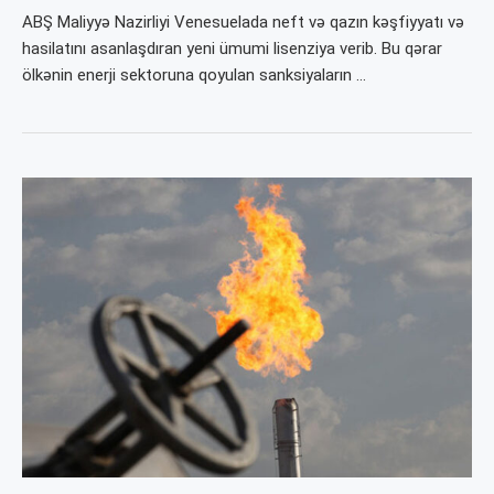
ABŞ Maliyyə Nazirliyi Venesuelada neft və qazın kəşfiyyatı və
hasilatını asanlaşdıran yeni ümumi lisenziya verib. Bu qərar
ölkənin enerji sektoruna qoyulan sanksiyaların …