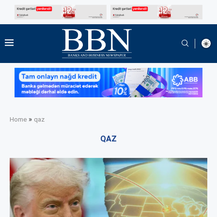
»
Home
qaz
QAZ