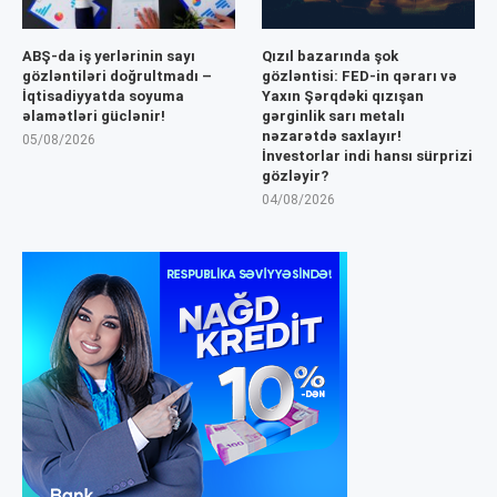
ABŞ-da iş yerlərinin sayı
Qızıl bazarında şok
gözləntiləri doğrultmadı –
gözləntisi: FED-in qərarı və
İqtisadiyyatda soyuma
Yaxın Şərqdəki qızışan
əlamətləri güclənir!
gərginlik sarı metalı
nəzarətdə saxlayır!
05/08/2026
İnvestorlar indi hansı sürprizi
gözləyir?
04/08/2026