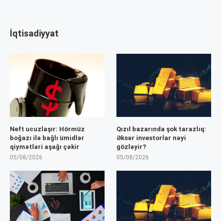
İqtisadiyyat
Neft ucuzlaşır: Hörmüz
Qızıl bazarında şok tarazlıq:
boğazı ilə bağlı ümidlər
Əksər investorlar nəyi
qiymətləri aşağı çəkir
gözləyir?
05/08/2026
05/08/2026