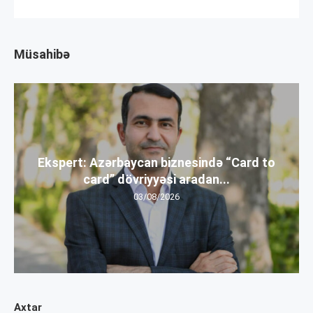
Müsahibə
Ekspert: Azərbaycan biznesində “Card to
card” dövriyyəsi aradan...
03/08/2026
Axtar