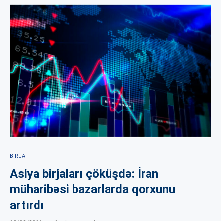
BIRJA
Asiya birjaları çöküşdə: İran
müharibəsi bazarlarda qorxunu
artırdı