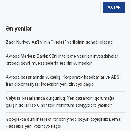
AXTAR
Ən yenilər
Zakir Nuriyev AzTV-nin “Hədəf” verilişinin qonağı olacaq
Avropa Mərkəzi Bankı: Süni intellektə yatırılan investisiyalar
iqtisadi qeyri-müəssisələrin təsirini yumşaldır
Avropa bazarlarında yüksəliş: Korporativ hesabatlar və ABŞ-
İran diplomatiyası indeksləri yeni zirvəyə daşıdı
Valyuta bazarlarında durğunluq: Yen qazancını qorumağa
çalışır, dollar isə 6 həftəlik minimum səviyyələrə yaxındır
Google-da süni intellekt rəhbərliyində böyük dəyişiklik: Demis
Hassabis yeni vəzifəyə keçdi