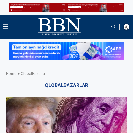
»
Home
QlobalBazarlar
QLOBALBAZARLAR