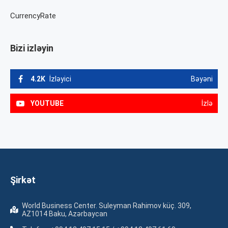
CurrencyRate
Bizi izləyin
4.2K
İzləyici
Bəyəni
YOUTUBE
İzlə
Şirkət
World Business Center. Suleyman Rahimov küç. 309,
AZ1014 Baku, Azərbaycan