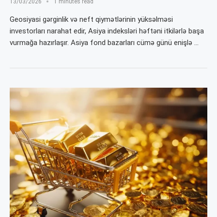
13/03/2026
1 minutes read
Geosiyasi gərginlik və neft qiymətlərinin yüksəlməsi
investorları narahat edir, Asiya indeksləri həftəni itkilərlə başa
vurmağa hazırlaşır. Asiya fond bazarları cümə günü enişlə …