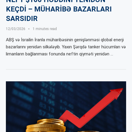
KEÇDİ – MÜHARİBƏ BAZARLARI
SARSIDIR
12/03/2026
1 minutes read
ABŞ və İsrailin İranla müharibəsinin genişlənməsi qlobal enerji
bazarlarını yenidən silkələyib. Yaxın Şərqdə tanker hücumları və
limanların bağlanması fonunda neftin qiyməti yenidən …