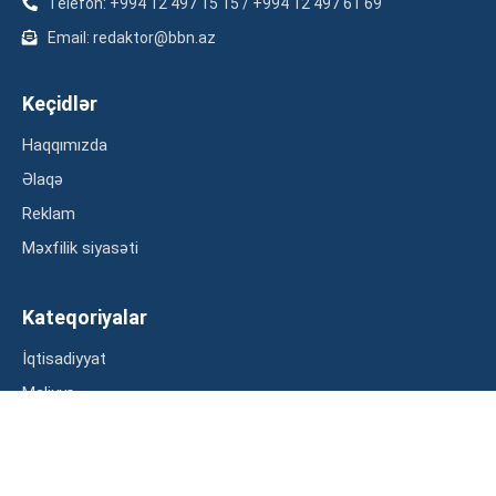
Telefon: +994 12 497 15 15 / +994 12 497 61 69
Email: redaktor@bbn.az
Keçidlər
Haqqımızda
Əlaqə
Reklam
Məxfilik siyasəti
Kateqoriyalar
İqtisadiyyat
Maliyyə
Müsahibə
Statistika