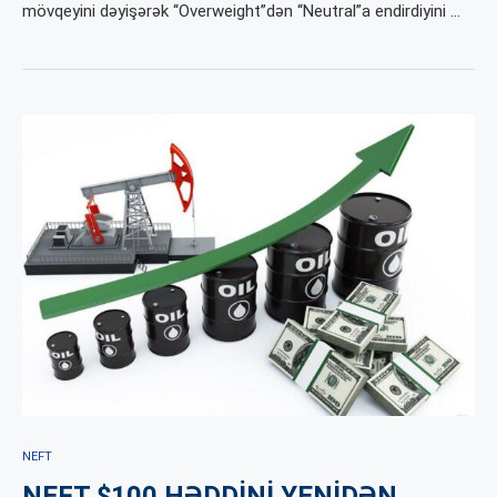
mövqeyini dəyişərək “Overweight”dən “Neutral”a endirdiyini …
NEFT
NEFT $100 HƏDDİNİ YENİDƏN