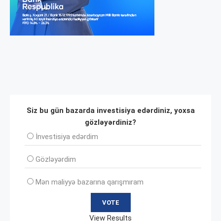
Siz bu gün bazarda investisiya edərdiniz, yoxsa
gözləyərdiniz?
İnvеstisiya edərdim
Gözləyərdim
Mən maliyyə bazarına qarışmıram
View Results