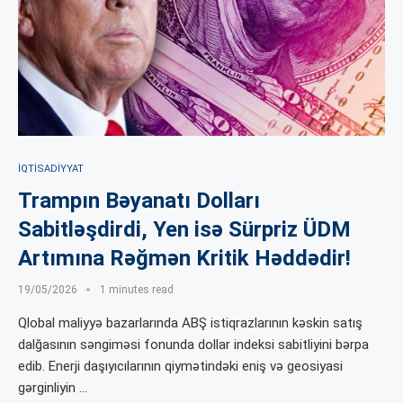
İQTISADIYYAT
Trampın Bəyanatı Dolları
Sabitləşdirdi, Yen isə Sürpriz ÜDM
Artımına Rəğmən Kritik Həddədir!
19/05/2026
1 minutes read
Qlobal maliyyə bazarlarında ABŞ istiqrazlarının kəskin satış
dalğasının səngiməsi fonunda dollar indeksi sabitliyini bərpa
edib. Enerji daşıyıcılarının qiymətindəki eniş və geosiyasi
gərginliyin …