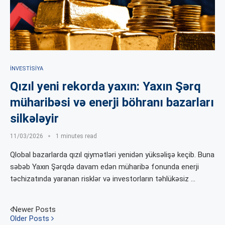
İNVESTISIYA
Qızıl yeni rekorda yaxın: Yaxın Şərq
müharibəsi və enerji böhranı bazarları
silkələyir
11/03/2026
1 minutes read
Qlobal bazarlarda qızıl qiymətləri yenidən yüksəlişə keçib. Buna
səbəb Yaxın Şərqdə davam edən müharibə fonunda enerji
təchizatında yaranan risklər və investorların təhlükəsiz …
Newer Posts
Older Posts