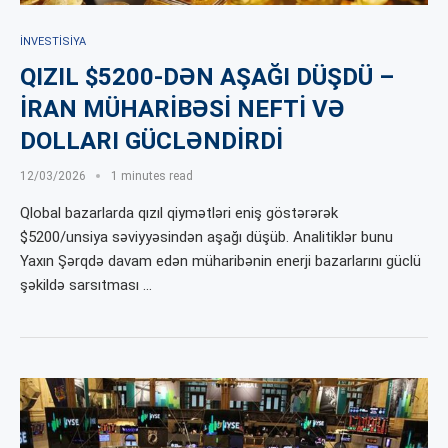
İNVESTISIYA
QIZIL $5200-DƏN AŞAĞI DÜŞDÜ –
İRAN MÜHARİBƏSİ NEFTİ VƏ
DOLLARI GÜCLƏNDİRDİ
12/03/2026
1 minutes read
Qlobal bazarlarda qızıl qiymətləri eniş göstərərək
$5200/unsiya səviyyəsindən aşağı düşüb. Analitiklər bunu
Yaxın Şərqdə davam edən müharibənin enerji bazarlarını güclü
şəkildə sarsıtması …