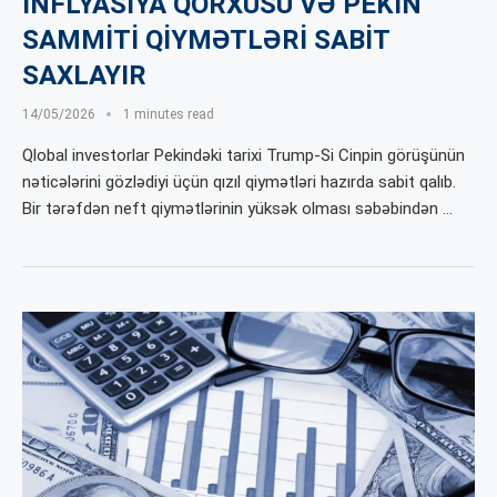
İNFLYASİYA QORXUSU VƏ PEKİN
SAMMİTİ QİYMƏTLƏRİ SABİT
SAXLAYIR
14/05/2026
1 minutes read
Qlobal investorlar Pekindəki tarixi Trump-Si Cinpin görüşünün
nəticələrini gözlədiyi üçün qızıl qiymətləri hazırda sabit qalıb.
Bir tərəfdən neft qiymətlərinin yüksək olması səbəbindən …