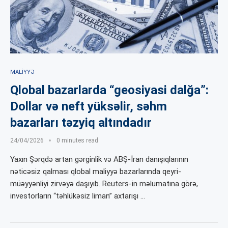
MALIYYƏ
Qlobal bazarlarda “geosiyasi dalğa”:
Dollar və neft yüksəlir, səhm
bazarları təzyiq altındadır
24/04/2026
0 minutes read
Yaxın Şərqdə artan gərginlik və ABŞ-İran danışıqlarının
nəticəsiz qalması qlobal maliyyə bazarlarında qeyri-
müəyyənliyi zirvəyə daşıyıb. Reuters-in məlumatına görə,
investorların “təhlükəsiz liman” axtarışı …