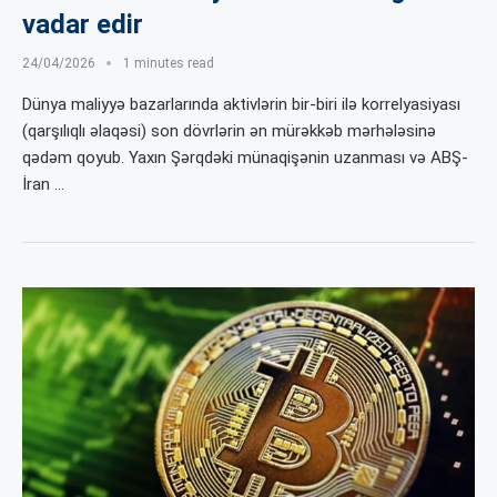
vadar edir
24/04/2026
1 minutes read
Dünya maliyyə bazarlarında aktivlərin bir-biri ilə korrelyasiyası
(qarşılıqlı əlaqəsi) son dövrlərin ən mürəkkəb mərhələsinə
qədəm qoyub. Yaxın Şərqdəki münaqişənin uzanması və ABŞ-
İran …