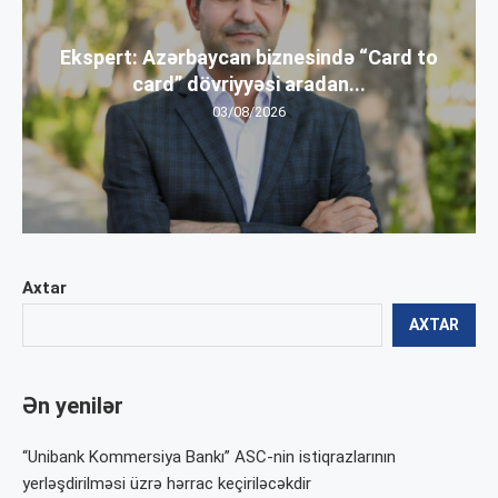
Ekspert: Azərbaycan biznesində “Card to
card” dövriyyəsi aradan...
03/08/2026
Axtar
AXTAR
Ən yenilər
“Unibank Kommersiya Bankı” ASC-nin istiqrazlarının
yerləşdirilməsi üzrə hərrac keçiriləcəkdir