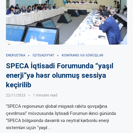
ENERGETIKA
İQTISADIYYAT
KONFRANS VƏ GÖRÜŞLƏR
SPECA İqtisadi Forumunda “yaşıl
enerji”yə həsr olunmuş sessiya
keçirilib
22/11/2023
1 minutes read
“SPECA regionunun qlobal miqyaslı rabitə qovşağına
çevrilməsi” mövzusunda İqtisadi Forumun ikinci günündə
“SPECA bölgəsində davamlı və neytral karbonlu enerji
sistemləri üçün “yaşıl …