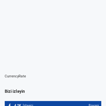
CurrencyRate
Bizi izləyin
4.2K
İzləyici
Bəyəni