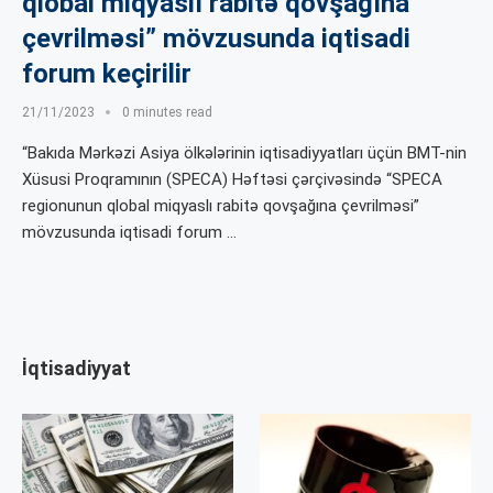
qlobal miqyaslı rabitə qovşağına
çevrilməsi” mövzusunda iqtisadi
forum keçirilir
21/11/2023
0 minutes read
“Bakıda Mərkəzi Asiya ölkələrinin iqtisadiyyatları üçün BMT-nin
Xüsusi Proqramının (SPECA) Həftəsi çərçivəsində “SPECA
regionunun qlobal miqyaslı rabitə qovşağına çevrilməsi”
mövzusunda iqtisadi forum …
İqtisadiyyat