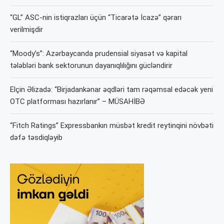
“GL” ASC-nin istiqrazları üçün “Ticarətə İcazə” qərarı
verilmişdir
“Moody’s”: Azərbaycanda prudensial siyasət və kapital
tələbləri bank sektorunun dayanıqlılığını gücləndirir
Elçin Əlizadə: “Birjadankənar əqdləri tam rəqəmsal edəcək yeni
OTC platforması hazırlanır” – MÜSAHİBƏ
“Fitch Ratings” Expressbankın müsbət kredit reytinqini növbəti
dəfə təsdiqləyib