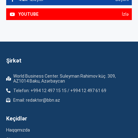
YOUTUBE
İzlə
Şirkət
World Business Center. Suleyman Rahimov küç. 309,
AZ1014 Baku, Azərbaycan
Telefon: +994 12 497 15 15 / +994 12 497 61 69
Email: redaktor@bbn.az
Keçidlər
Haqqımızda