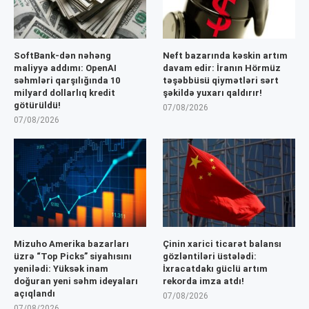
SoftBank-dən nəhəng
Neft bazarında kəskin artım
maliyyə addımı: OpenAI
davam edir: İranın Hörmüz
səhmləri qarşılığında 10
təşəbbüsü qiymətləri sərt
milyard dollarlıq kredit
şəkildə yuxarı qaldırır!
götürüldü!
07/08/2026
07/08/2026
Mizuho Amerika bazarları
Çinin xarici ticarət balansı
üzrə “Top Picks” siyahısını
gözləntiləri üstələdi:
yenilədi: Yüksək inam
İxracatdakı güclü artım
doğuran yeni səhm ideyaları
rekorda imza atdı!
açıqlandı
07/08/2026
07/08/2026