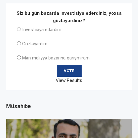
Siz bu gün bazarda investisiya edərdiniz, yoxsa
gözləyərdiniz?
İnvеstisiya edərdim
Gözləyərdim
Mən maliyyə bazarına qarışmıram
View Results
Müsahibə