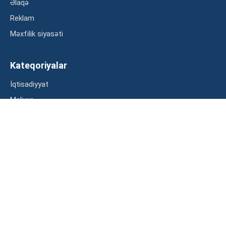
Əlaqə
Reklam
Məxfilik siyasəti
Kateqoriyalar
İqtisadiyyat
Maliyyə
Müsahibə
Statistika
Abunə ol
Mən şərtləri oxudum və razılaşdım