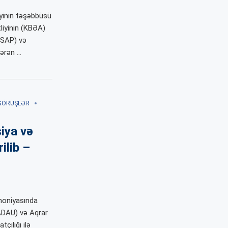
yinin təşəbbüsü
liyinin (KBƏA)
(SAP) və
tərən …
GÖRÜŞLƏR
iya və
ilib –
moniyasında
ADAU) və Aqrar
çılığı ilə