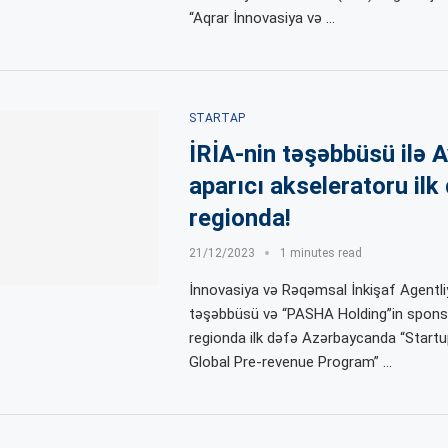
“Aqrar İnnovasiya və …
STARTAP
İRİA-nin təşəbbüsü ilə 
aparıcı akseleratoru ilk
regionda!
21/12/2023
1 minutes read
İnnovasiya və Rəqəmsal İnkişaf Agentliy
təşəbbüsü və “PASHA Holding”in sponso
regionda ilk dəfə Azərbaycanda “Start
Global Pre-revenue Program” …