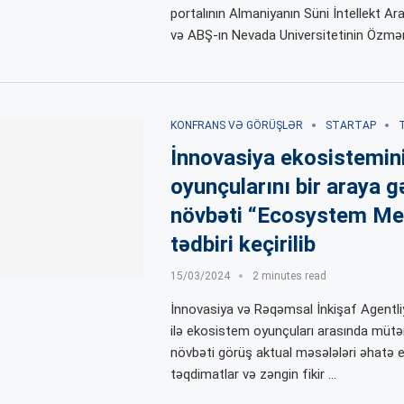
portalının Almaniyanın Süni İntellekt A
və ABŞ-ın Nevada Universitetinin Özmən
KONFRANS VƏ GÖRÜŞLƏR
STARTAP
İnnovasiya ekosistemin
oyunçularını bir araya g
növbəti “Ecosystem Me
tədbiri keçirilib
15/03/2024
2 minutes read
İnnovasiya və Rəqəmsal İnkişaf Agentli
ilə ekosistem oyunçuları arasında mütə
növbəti görüş aktual məsələləri əhatə 
təqdimatlar və zəngin fikir …