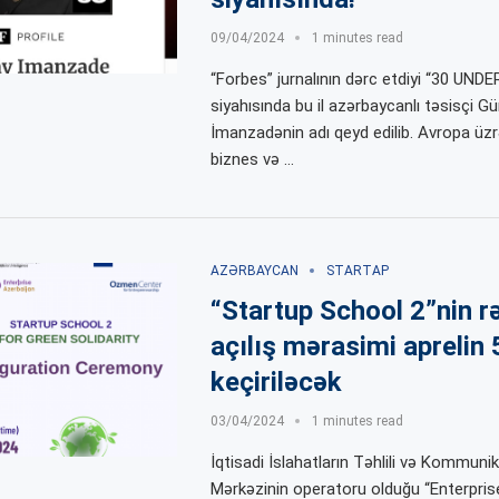
09/04/2024
1 minutes read
“Forbes” jurnalının dərc etdiyi “30 UNDE
siyahısında bu il azərbaycanlı təsisçi G
İmanzadənin adı qeyd edilib. Avropa üzr
biznes və …
AZƏRBAYCAN
STARTAP
“Startup School 2”nin r
açılış mərasimi aprelin 
keçiriləcək
03/04/2024
1 minutes read
İqtisadi İslahatların Təhlili və Kommuni
Mərkəzinin operatoru olduğu “Enterpris