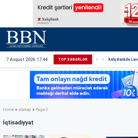
7 Avqust 2026 17:44
TOP XƏBƏRLƏR
Xalq Bankda Land
»
»
Home
startap
Page 3
İqtisadiyyat