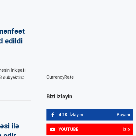
mənfəət
d edildi
”
nesin İnkişafı
CurrencyRate
B subyektinə
Bizi izləyin
4.2K
İzləyici
Bəyəni
əsi ilə
YOUTUBE
İzlə
 edir