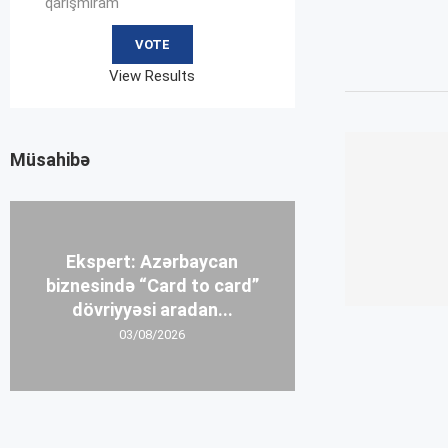
qarışmıram
View Results
Müsahibə
Ekspert: Azərbaycan
biznesində “Card to card”
dövriyyəsi aradan...
03/08/2026