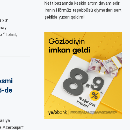
Neft bazarında kəskin artım davam edir:
İranın Hörmüz təşəbbüsü qiymətləri sərt
şəkildə yuxarı qaldırır!
R 30”
ünay
ə “Təhsil,
əsmi
5-də
kasiya
e Azerbaijan”