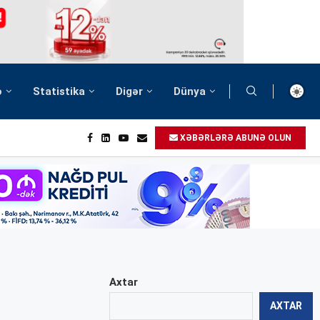
ə
Statistika
Digər
Dünya
XƏBƏRLƏRƏ ABUNƏ OLUN
Axtar
AXTAR