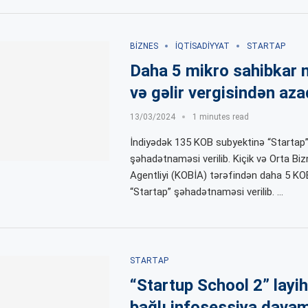
BIZNES
İQTISADIYYAT
STARTAP
Daha 5 mikro sahibkar 
və gəlir vergisindən aza
13/03/2024
1 minutes read
İndiyədək 135 KOB subyektinə “Startap
şəhadətnaməsi verilib. Kiçik və Orta Biz
Agentliyi (KOBİA) tərəfindən daha 5 KO
“Startap” şəhadətnaməsi verilib. …
STARTAP
“Startup School 2” layih
bağlı infosessiya davam