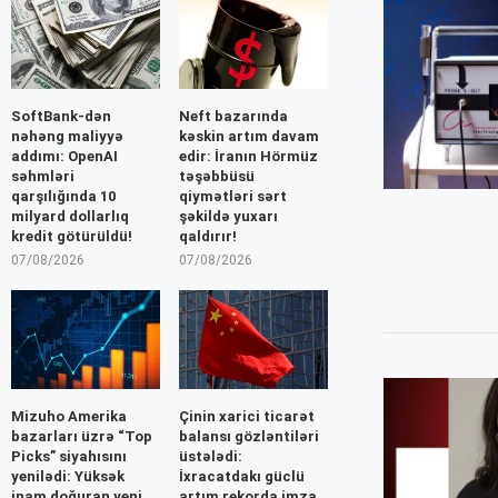
SoftBank-dən
Neft bazarında
nəhəng maliyyə
kəskin artım davam
addımı: OpenAI
edir: İranın Hörmüz
səhmləri
təşəbbüsü
qarşılığında 10
qiymətləri sərt
milyard dollarlıq
şəkildə yuxarı
kredit götürüldü!
qaldırır!
07/08/2026
07/08/2026
Mizuho Amerika
Çinin xarici ticarət
bazarları üzrə “Top
balansı gözləntiləri
Picks” siyahısını
üstələdi:
yenilədi: Yüksək
İxracatdakı güclü
inam doğuran yeni
artım rekorda imza