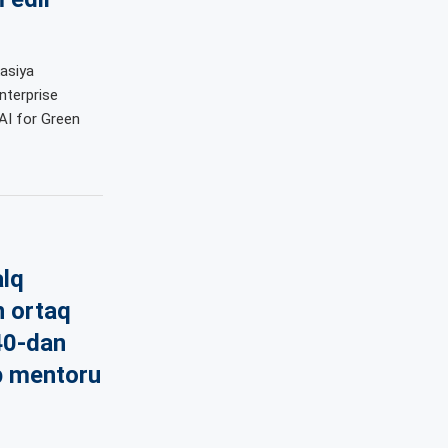
kasiya
nterprise
 AI for Green
alq
n ortaq
40-dan
p mentoru