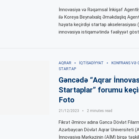
İnnovasiya və Rəqəmsal İnkişaf Agentli
ilə Koreya Beynəlxalq Əməkdaşlıq Agent
həyata keçirdiyi startap akselerasiyası 
innovasiya istiqamətində fəaliyyət gös
AQRAR
İQTISADIYYAT
KONFRANS VƏ 
STARTAP
Gəncədə “Aqrar İnnovas
Startaplar” forumu keçir
Foto
21/12/2023
2 minutes read
Fikrət Əmirov adına Gəncə Dövlət Filar
Azərbaycan Dövlət Aqrar Universiteti (
İnnovasiya Mərkəzinin (AİM) birgə təşkilat