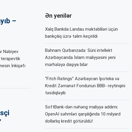
Ən yenilər
ayıb –
Xalq Bankda Landau məktəbliləri üçün
bankçılıq üzrə təlim keçirildi
Bəhnam Qurbanzadə: Süni intellekt
r Nəbiyev
Azərbaycanda İslam maliyyəsini yeni
 terapevtik
mərhələyə daşıya bilər
nesin İnkişafı
“Fitch Ratings” Azərbaycan İpoteka və
Kredit Zəmanət Fondunun BBB- reytinqini
təsdiqləyib
SoftBank-dən nəhəng maliyyə addımı:
sçi
OpenAI səhmləri qarşılığında 10 milyard
”
dollarlıq kredit götürüldü!