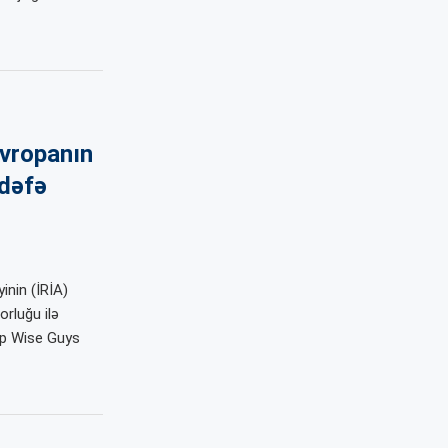
Avropanın
 dəfə
inin (İRİA)
rluğu ilə
up Wise Guys