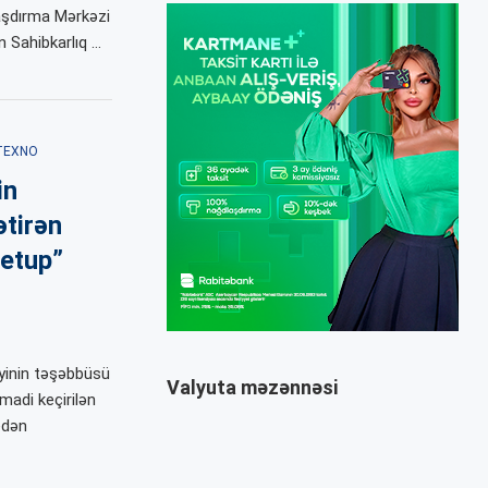
raşdırma Mərkəzi
 Sahibkarlıq …
TEXNO
in
ətirən
etup”
yinin təşəbbüsü
Valyuta məzənnəsi
madi keçirilən
edən