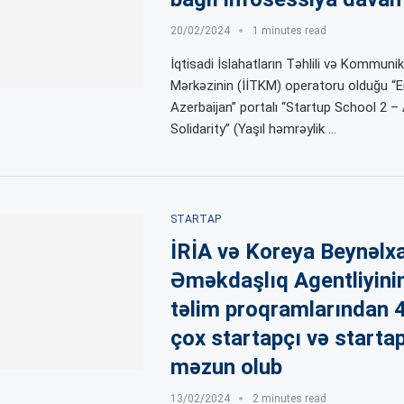
20/02/2024
1 minutes read
İqtisadi İslahatların Təhlili və Kommuni
Mərkəzinin (İİTKM) operatoru olduğu “E
Azerbaijan” portalı “Startup School 2 –
Solidarity” (Yaşıl həmrəylik …
STARTAP
İRİA və Koreya Beynəlx
Əməkdaşlıq Agentliyini
təlim proqramlarından 
çox startapçı və starta
məzun olub
13/02/2024
2 minutes read