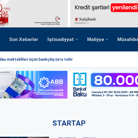
Son Xəbərlər
İqtisadiyyat
Maliyyə
Müsahib
au məktəbliləri üçün bankçılıq üzrə təlim...
STARTAP