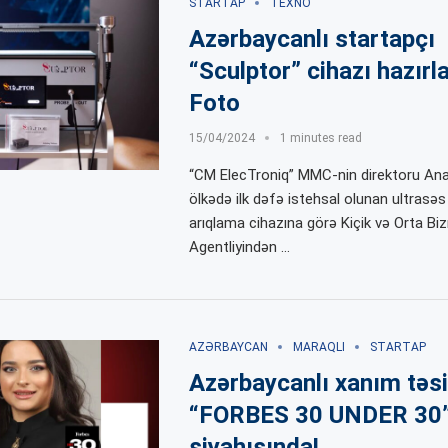
STARTAP
TEXNO
Azərbaycanlı startapçı
“Sculptor” cihazı hazırl
Foto
15/04/2024
1 minutes read
“CM ElecTroniq” MMC-nin direktoru Ana
ölkədə ilk dəfə istehsal olunan ultrasəs
arıqlama cihazına görə Kiçik və Orta Biz
Agentliyindən …
AZƏRBAYCAN
MARAQLI
STARTAP
Azərbaycanlı xanım təsi
“FORBES 30 UNDER 30
siyahısında!