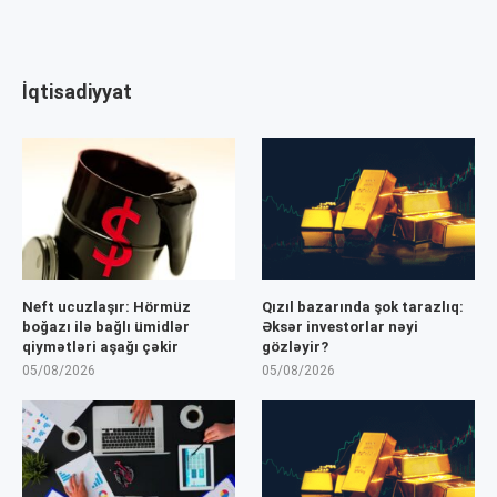
İqtisadiyyat
Neft ucuzlaşır: Hörmüz
Qızıl bazarında şok tarazlıq:
boğazı ilə bağlı ümidlər
Əksər investorlar nəyi
qiymətləri aşağı çəkir
gözləyir?
05/08/2026
05/08/2026