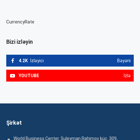
CurrencyRate
Bizi izləyin
4.2K
İzləyici
Bəyəni
YOUTUBE
İzlə
Şirkət
World Business Center. Suleyman Rahimov küç. 309,