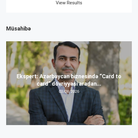
View Results
Müsahibə
Ekspert: Azərbaycan biznesində “Card to
card” dövriyyəsi aradan...
03/08/2026