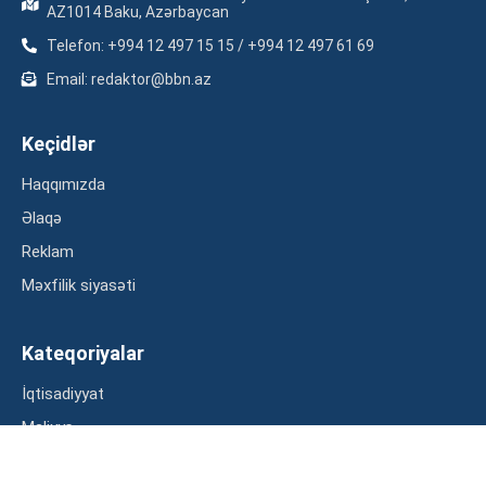
AZ1014 Baku, Azərbaycan
Telefon: +994 12 497 15 15 / +994 12 497 61 69
Email: redaktor@bbn.az
Keçidlər
Haqqımızda
Əlaqə
Reklam
Məxfilik siyasəti
Kateqoriyalar
İqtisadiyyat
Maliyyə
Müsahibə