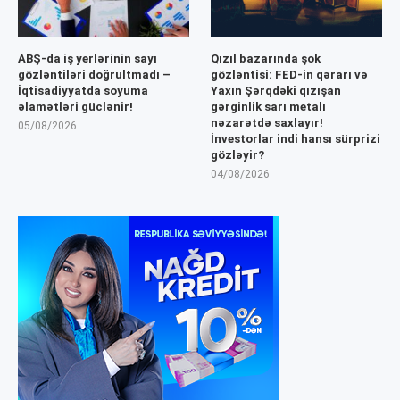
ABŞ-da iş yerlərinin sayı
Qızıl bazarında şok
gözləntiləri doğrultmadı –
gözləntisi: FED-in qərarı və
İqtisadiyyatda soyuma
Yaxın Şərqdəki qızışan
əlamətləri güclənir!
gərginlik sarı metalı
nəzarətdə saxlayır!
05/08/2026
İnvestorlar indi hansı sürprizi
gözləyir?
04/08/2026