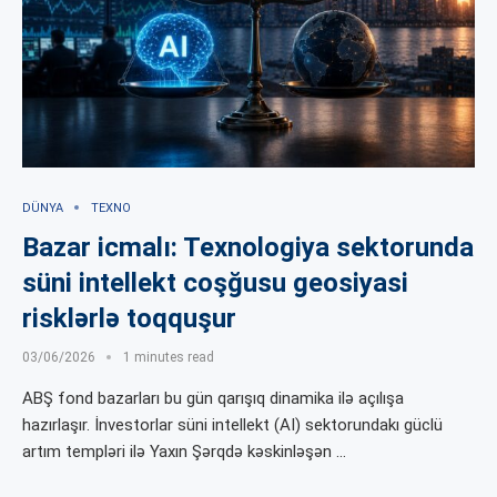
DÜNYA
TEXNO
Bazar icmalı: Texnologiya sektorunda
süni intellekt coşğusu geosiyasi
risklərlə toqquşur
03/06/2026
1 minutes read
ABŞ fond bazarları bu gün qarışıq dinamika ilə açılışa
hazırlaşır. İnvestorlar süni intellekt (AI) sektorundakı güclü
artım templəri ilə Yaxın Şərqdə kəskinləşən …