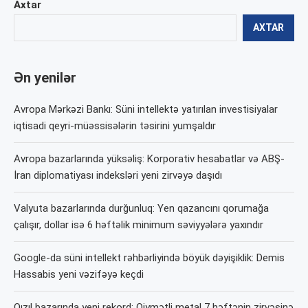
Axtar
AXTAR
Ən yenilər
Avropa Mərkəzi Bankı: Süni intellektə yatırılan investisiyalar
iqtisadi qeyri-müəssisələrin təsirini yumşaldır
Avropa bazarlarında yüksəliş: Korporativ hesabatlar və ABŞ-
İran diplomatiyası indeksləri yeni zirvəyə daşıdı
Valyuta bazarlarında durğunluq: Yen qazancını qorumağa
çalışır, dollar isə 6 həftəlik minimum səviyyələrə yaxındır
Google-da süni intellekt rəhbərliyində böyük dəyişiklik: Demis
Hassabis yeni vəzifəyə keçdi
Qızıl bazarında yeni rekord: Qiymətli metal 7 həftənin zirvəsinə