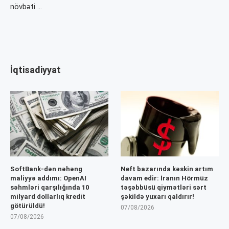
növbəti …
İqtisadiyyat
SoftBank-dən nəhəng
Neft bazarında kəskin artım
maliyyə addımı: OpenAI
davam edir: İranın Hörmüz
səhmləri qarşılığında 10
təşəbbüsü qiymətləri sərt
milyard dollarlıq kredit
şəkildə yuxarı qaldırır!
götürüldü!
07/08/2026
07/08/2026