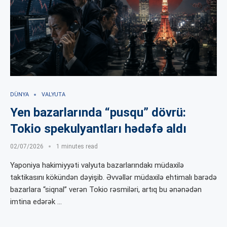
DÜNYA
VALYUTA
Yen bazarlarında “pusqu” dövrü:
Tokio spekulyantları hədəfə aldı
02/07/2026
1 minutes read
Yaponiya hakimiyyəti valyuta bazarlarındakı müdaxilə
taktikasını kökündən dəyişib. Əvvəllər müdaxilə ehtimalı barədə
bazarlara “siqnal” verən Tokio rəsmiləri, artıq bu ənənədən
imtina edərək …