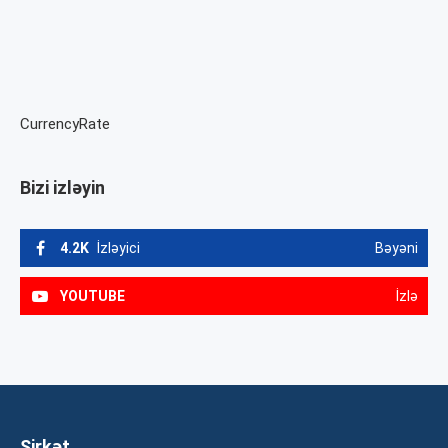
CurrencyRate
Bizi izləyin
4.2K
İzləyici
Bəyəni
YOUTUBE
İzlə
Şirkət