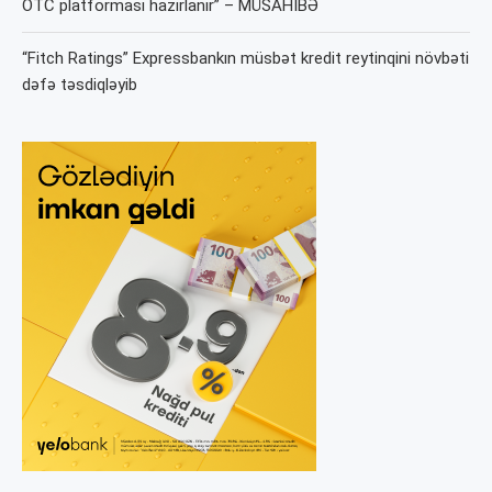
OTC platforması hazırlanır” – MÜSAHİBƏ
“Fitch Ratings” Expressbankın müsbət kredit reytinqini növbəti
dəfə təsdiqləyib