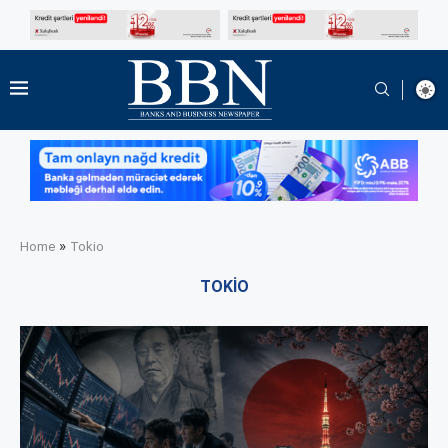
»
Home
Tokio
TOKIO