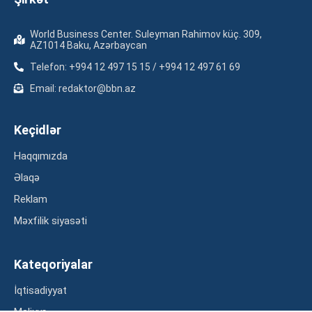
World Business Center. Suleyman Rahimov küç. 309,
AZ1014 Baku, Azərbaycan
Telefon: +994 12 497 15 15 / +994 12 497 61 69
Email: redaktor@bbn.az
Keçidlər
Haqqımızda
Əlaqə
Reklam
Məxfilik siyasəti
Kateqoriyalar
İqtisadiyyat
Maliyyə