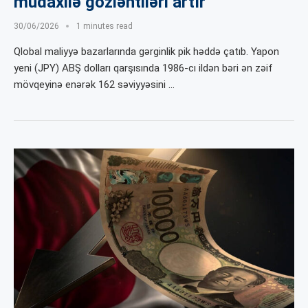
müdaxilə gözləntiləri artır
30/06/2026
1 minutes read
Qlobal maliyyə bazarlarında gərginlik pik həddə çatıb. Yapon
yeni (JPY) ABŞ dolları qarşısında 1986-cı ildən bəri ən zəif
mövqeyinə enərək 162 səviyyəsini …