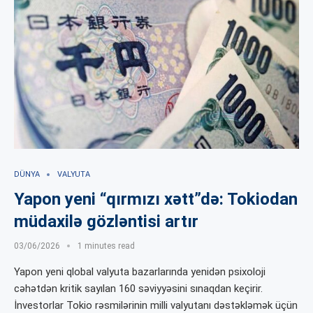
DÜNYA
VALYUTA
Yapon yeni “qırmızı xətt”də: Tokiodan
müdaxilə gözləntisi artır
03/06/2026
1 minutes read
Yapon yeni qlobal valyuta bazarlarında yenidən psixoloji
cəhətdən kritik sayılan 160 səviyyəsini sınaqdan keçirir.
İnvestorlar Tokio rəsmilərinin milli valyutanı dəstəkləmək üçün