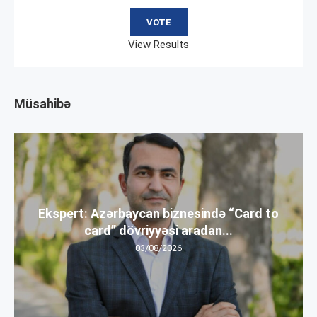
View Results
Müsahibə
Ekspert: Azərbaycan biznesində “Card to
card” dövriyyəsi aradan...
03/08/2026