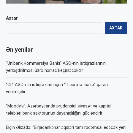
Axtar
AXTAR
Ən yenilər
“Unibank Kommersiya Bankı” ASC-nin istiqrazlarının
yerləşdirilməsi üzrə hərrac keçiriləcəkdir
“GL” ASC-nin istiqrazları üçün “Ticarətə İcazə” qərarı
verilmişdir
“Moody’s”: Azərbaycanda prudensial siyasət və kapital
tələbləri bank sektorunun dayanıqlılığını gücləndirir
Elçin Əlizadə: “Birjadankənar əqdləri tam rəqəmsal edəcək yeni