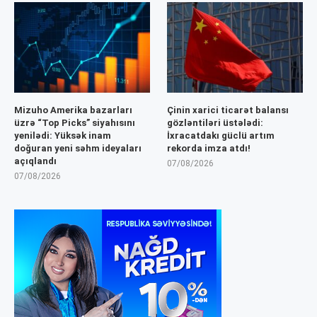
Mizuho Amerika bazarları
Çinin xarici ticarət balansı
üzrə “Top Picks” siyahısını
gözləntiləri üstələdi:
yenilədi: Yüksək inam
İxracatdakı güclü artım
doğuran yeni səhm ideyaları
rekorda imza atdı!
açıqlandı
07/08/2026
07/08/2026