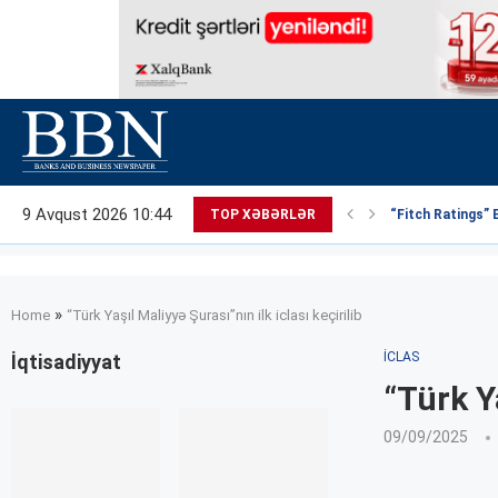
9 Avqust 2026 10:44
TOP XƏBƏRLƏR
“Fitch Ratings” 
»
Home
“Türk Yaşıl Maliyyə Şurası”nın ilk iclası keçirilib
İCLAS
İqtisadiyyat
“Türk Ya
09/09/2025