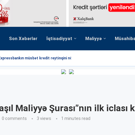
Son Xəbərlər
İqtisadiyyat
Maliyyə
Müsahib
Expressbankın müsbət kredit reytinqini növbəti dəfə...
şıl Maliyyə Şurası”nın ilk iclası k
0 comments
3
views
1 minutes read