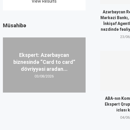
View Results
Azərbaycan Re
Mərkəzi Bankı, 
İnkişaf Agentl
Müsahibə
nəzdində fəaliy
23/06
Ekspert: Azərbaycan
biznesində “Card to card”
dövriyyəsi aradan...
03/08/2026
ABA-nın Kom
Ekspert Qrup
iclası k
04/06