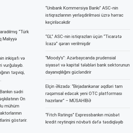
“Unibank Kommersiya Bankı” ASC-nin
istiqrazlarının yerləşdirilməsi üzrə hərrac
keçiriləcəkdir
aradılmış “Türk
“GL” ASC-nin istiqrazları üçün “Ticarətə
q Maliyyə
İcazə” qərarı verilmişdir
“Moody’s”: Azərbaycanda prudensial
n inkişafı və
siyasət və kapital tələbləri bank sektorunun
 vurğulayıb.
dayanıqlılığını gücləndirir
ğının təşviqi,
.
Elçin Əlizadə: “Birjadankənar əqdləri tam
 Bankın sədri
rəqəmsal edəcək yeni OTC platforması
əşkilatının On
hazırlanır” – MÜSAHİBƏ
. Bu mühüm
aktorlarının
“Fitch Ratings” Expressbankın müsbət
ərini göstərir.
kredit reytinqini növbəti dəfə təsdiqləyib