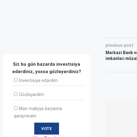
previous post
Mərkəzi Bank v
imkanları müza
Siz bu gün bazarda investisiya
edərdiniz, yoxsa gözləyərdiniz?
İnvеstisiya edərdim
Gözləyərdim
Mən maliyyə bazarına
qarışmıram