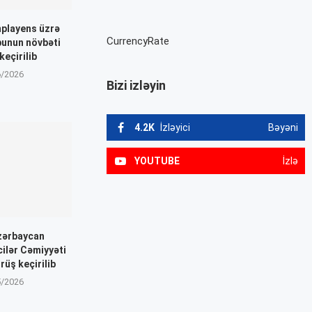
playens üzrə
CurrencyRate
punun növbəti
keçirilib
6/2026
Bizi izləyin
4.2K
İzləyici
Bəyəni
YOUTUBE
İzlə
Azərbaycan
cilər Cəmiyyəti
rüş keçirilib
5/2026