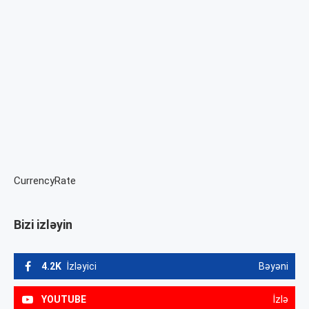
CurrencyRate
Bizi izləyin
4.2K
İzləyici
Bəyəni
YOUTUBE
İzlə