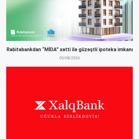
Rabitəbankdan “MİDA” xətti ilə güzəştli ipoteka imkanı
05/08/2026