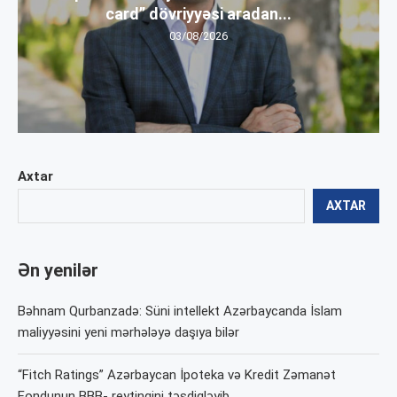
card” dövriyyəsi aradan...
03/08/2026
Axtar
AXTAR
Ən yenilər
Bəhnam Qurbanzadə: Süni intellekt Azərbaycanda İslam
maliyyəsini yeni mərhələyə daşıya bilər
“Fitch Ratings” Azərbaycan İpoteka və Kredit Zəmanət
Fondunun BBB- reytinqini təsdiqləyib