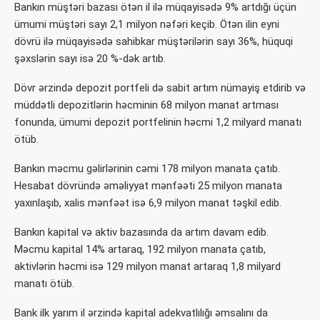
Bankın müştəri bazası ötən il ilə müqayisədə 9% artdığı üçün
ümumi müştəri sayı 2,1 milyon nəfəri keçib. Ötən ilin eyni
dövrü ilə müqayisədə sahibkar müştərilərin sayı 36%, hüquqi
şəxslərin sayı isə 20 %-dək artıb.
Dövr ərzində depozit portfeli də sabit artım nümayiş etdirib və
müddətli depozitlərin həcminin 68 milyon manat artması
fonunda, ümumi depozit portfelinin həcmi 1,2 milyard manatı
ötüb.
Bankın məcmu gəlirlərinin cəmi 178 milyon manata çatıb.
Hesabat dövründə əməliyyat mənfəəti 25 milyon manata
yaxınlaşıb, xalis mənfəət isə 6,9 milyon manat təşkil edib.
Bankın kapital və aktiv bazasında da artım davam edib.
Məcmu kapital 14% artaraq, 192 milyon manata çatıb,
aktivlərin həcmi isə 129 milyon manat artaraq 1,8 milyard
manatı ötüb.
Bank ilk yarım il ərzində kapital adekvatlılığı əmsalını da