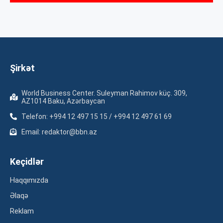
Şirkət
World Business Center. Suleyman Rahimov küç. 309,
AZ1014 Baku, Azərbaycan
Telefon: +994 12 497 15 15 / +994 12 497 61 69
Email: redaktor@bbn.az
Keçidlər
Haqqımızda
Əlaqə
Reklam