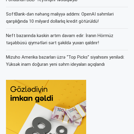
SoftBank-dən nəhəng maliyyə addımı: OpenAI səhmləri
qarşılığında 10 milyard dollarlıq kredit götürüldü!
Neft bazarında kəskin artım davam edir: İranın Hörmüz
təşəbbüsü qiymətləri sərt şəkildə yuxarı qaldırır!
Mizuho Amerika bazarları üzrə “Top Picks” siyahısını yenilədi:
Yüksək inam doğuran yeni səhm ideyaları açıqlandı