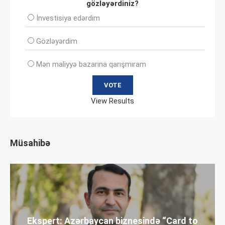
gözləyərdiniz?
İnvеstisiya edərdim
Gözləyərdim
Mən maliyyə bazarına qarışmıram
View Results
Müsahibə
Ekspert: Azərbaycan biznesində “Card to