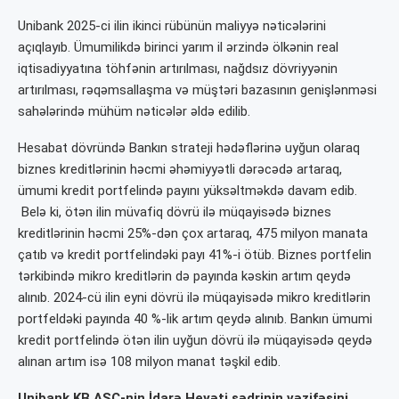
Unibank 2025-ci ilin ikinci rübünün maliyyə nəticələrini
açıqlayıb. Ümumilikdə birinci yarım il ərzində ölkənin real
iqtisadiyyatına töhfənin artırılması, nağdsız dövriyyənin
artırılması, rəqəmsallaşma və müştəri bazasının genişlənməsi
sahələrində mühüm nəticələr əldə edilib.
Hesabat dövründə Bankın strateji hədəflərinə uyğun olaraq
biznes kreditlərinin həcmi əhəmiyyətli dərəcədə artaraq,
ümumi kredit portfelində payını yüksəltməkdə davam edib.
Belə ki, ötən ilin müvafiq dövrü ilə müqayisədə biznes
kreditlərinin həcmi 25%-dən çox artaraq, 475 milyon manata
çatıb və kredit portfelindəki payı 41%-i ötüb. Biznes portfelin
tərkibində mikro kreditlərin də payında kəskin artım qeydə
alınıb. 2024-cü ilin eyni dövrü ilə müqayisədə mikro kreditlərin
portfeldəki payında 40 %-lik artım qeydə alınıb. Bankın ümumi
kredit portfelində ötən ilin uyğun dövrü ilə müqayisədə qeydə
alınan artım isə 108 milyon manat təşkil edib.
Unibank KB ASC-nin İdarə Heyəti sədrinin vəzifəsini