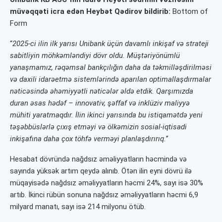
müvəqqəti icra edən Heybət Qədirov bildirib:
Bottom of
Form
“
2025-ci ilin ilk yarısı Unibank üçün davamlı inkişaf və strateji
sabitliyin möhkəmləndiyi dövr oldu. Müştəriyönümlü
yanaşmamız, rəqəmsal bankçılığın daha da təkmilləşdirilməsi
və daxili idarəetmə sistemlərində aparılan optimallaşdırmalar
nəticəsində əhəmiyyətli nəticələr əldə etdik. Qarşımızda
duran əsas hədəf – innovativ, şəffaf və inklüziv maliyyə
mühiti yaratmaqdır. İlin ikinci yarısında bu istiqamətdə yeni
təşəbbüslərlə çıxış etməyi və ölkəmizin sosial-iqtisadi
inkişafına daha çox töhfə verməyi planlaşdırırıq.
”
Hesabat dövründə nağdsız əməliyyatların həcmində və
sayında yüksək artım qeydə alınıb. Ötən ilin eyni dövrü ilə
müqayisədə nağdsız əməliyyatların həcmi 24%, sayı isə 30%
artıb. İkinci rübün sonuna nağdsız əməliyyatların həcmi 6,9
milyard manatı, sayı isə 214 milyonu ötüb.