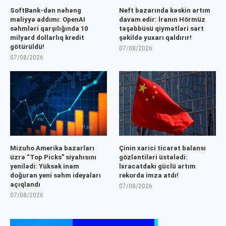
SoftBank-dən nəhəng
Neft bazarında kəskin artım
maliyyə addımı: OpenAI
davam edir: İranın Hörmüz
səhmləri qarşılığında 10
təşəbbüsü qiymətləri sərt
milyard dollarlıq kredit
şəkildə yuxarı qaldırır!
götürüldü!
07/08/2026
07/08/2026
Mizuho Amerika bazarları
Çinin xarici ticarət balansı
üzrə “Top Picks” siyahısını
gözləntiləri üstələdi:
yenilədi: Yüksək inam
İxracatdakı güclü artım
doğuran yeni səhm ideyaları
rekorda imza atdı!
açıqlandı
07/08/2026
07/08/2026