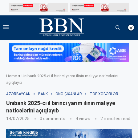
»
Home
Unibank 2025-ci il birinci yarım ilinin maliyyə nəticələrini
açıqlayıb
AZƏRBAYCAN
BANK
ÖNƏ ÇIXANLAR
TOP XƏBƏRLƏR
Unibank 2025-ci il birinci yarım ilinin maliyyə
nəticələrini açıqlayıb
14/07/2025
0 comments
4
views
2 minutes read