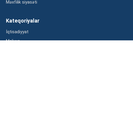
Məxfilik siyasəti
Kateqoriyalar
İqtisadiyyat
Maliyyə
Müsahibə
Statistika
Abunə ol
Mən şərtləri oxudum və razılaşdım