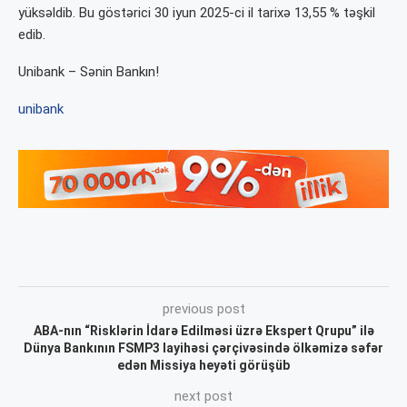
yüksəldib. Bu göstərici 30 iyun 2025-ci il tarixə 13,55 % təşkil
edib.
Unibank – Sənin Bankın!
unibank
previous post
ABA-nın “Risklərin İdarə Edilməsi üzrə Ekspert Qrupu” ilə
Dünya Bankının FSMP3 layihəsi çərçivəsində ölkəmizə səfər
edən Missiya heyəti görüşüb
next post