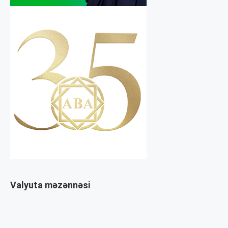
Valyuta məzənnəsi