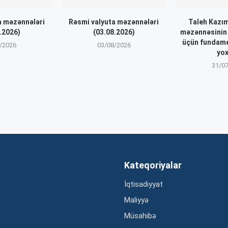
a məzənnələri
Rəsmi valyuta məzənnələri
Taleh Kazı
.2026)
(03.08.2026)
məzənnəsinin 
üçün fundame
/2026
03/08/2026
yo
31/0
Kateqoriyalar
İqtisadiyyat
Maliyyə
Müsahibə