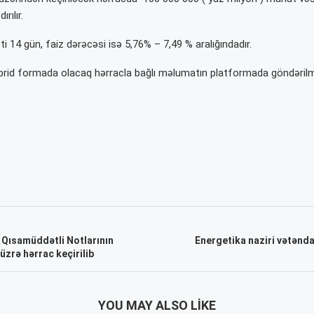
rılır.
 14 gün, faiz dərəcəsi isə 5,76% – 7,49 % aralığındadır.
ibrid formada olacaq hərracla bağlı məlumatın platformada göndərilm
 Qısamüddətli Notlarının
Energetika naziri vətənda
üzrə hərrac keçirilib
YOU MAY ALSO LIKE