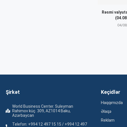
Rəsmi valyut
(04.08
04/08
Şirkət
Keçidlər
Haqqımızda
World Business Center. Suleyman
Rahimov küç. 309, AZ1014 Baku,
Əlaqə
Azərbaycan
Reklam
Telefon: +994 12 497 15 15 / +994 12 497