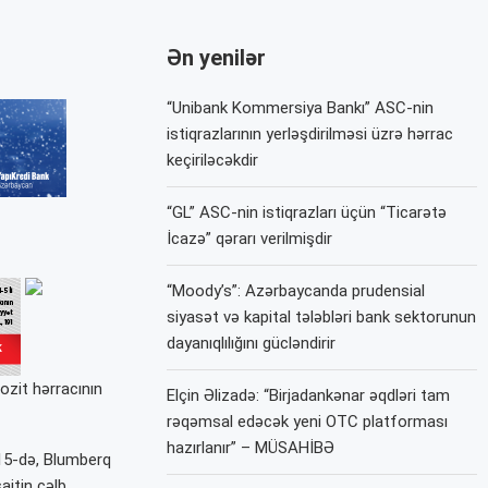
Ən yenilər
“Unibank Kommersiya Bankı” ASC-nin
istiqrazlarının yerləşdirilməsi üzrə hərrac
keçiriləcəkdir
“GL” ASC-nin istiqrazları üçün “Ticarətə
İcazə” qərarı verilmişdir
“Moody’s”: Azərbaycanda prudensial
siyasət və kapital tələbləri bank sektorunun
dayanıqlılığını gücləndirir
ozit hərracının
Elçin Əlizadə: “Birjadankənar əqdləri tam
rəqəmsal edəcək yeni OTC platforması
hazırlanır” – MÜSAHİBƏ
1.15-də, Blumberq
aitin cəlb