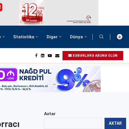
ə
Statistika
Digər
Dünya
XƏBƏRLƏRƏ ABUNƏ OLUN
Axtar
ərracı
AXTAR