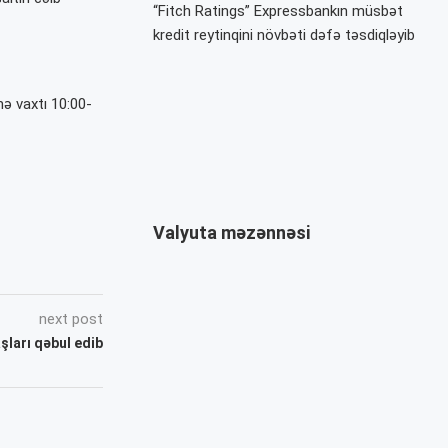
“Fitch Ratings” Expressbankın müsbət
kredit reytinqini növbəti dəfə təsdiqləyib
ə vaxtı 10:00-
Valyuta məzənnəsi
next post
şları qəbul edib