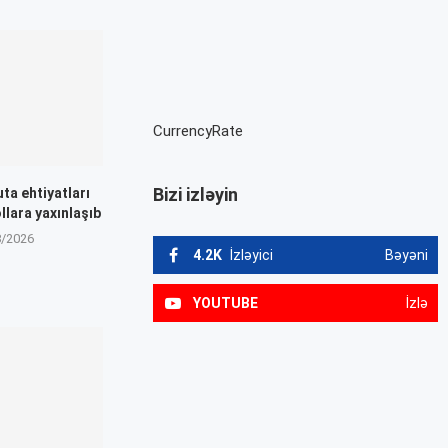
CurrencyRate
Bizi izləyin
ta ehtiyatları
llara yaxınlaşıb
8/2026
4.2K
İzləyici
Bəyəni
YOUTUBE
İzlə