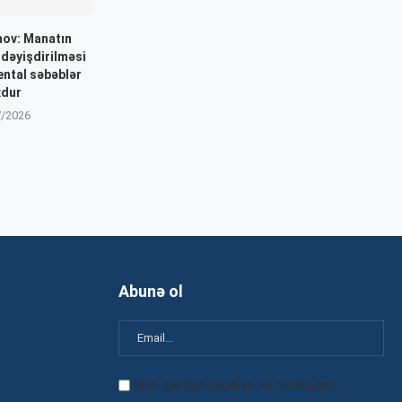
mov: Manatın
dəyişdirilməsi
ntal səbəblər
xdur
7/2026
Abunə ol
Mən şərtləri oxudum və razılaşdım