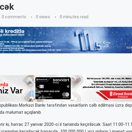
əcək
0 comments
0
views
0 minutes read
ublikası Mərkəzi Bankı tərəfindən vəsaitlərin cəlb edilməsi üzrə dep
ədə məlumat açıqlanıb.
rir ki, hərrac 27 yanvar 2020-ci il tarixində keçiriləcək. Saat 11:00-1
 üzərindən keçiriləcək hərracda 100 000 000 ( yüz milyon ) manat vəs