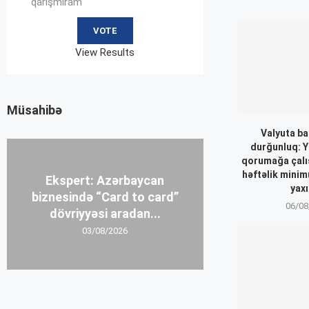
qarışmıram
View Results
Müsahibə
Valyuta ba
durğunluq: Y
qorumağa çalışı
həftəlik minim
Ekspert: Azərbaycan
yaxı
biznesində “Card to card”
06/08
dövriyyəsi aradan...
03/08/2026