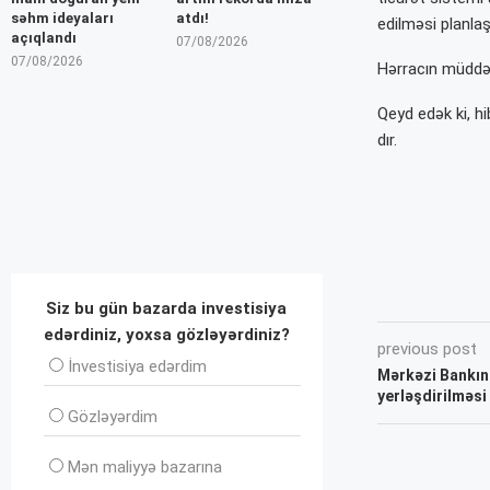
səhm ideyaları
atdı!
edilməsi planlaşdı
açıqlandı
07/08/2026
07/08/2026
Hərracın müddəti
Qeyd edək ki, h
dır.
Siz bu gün bazarda investisiya
edərdiniz, yoxsa gözləyərdiniz?
previous post
İnvеstisiya edərdim
Mərkəzi Bankın
yerləşdirilməsi 
Gözləyərdim
Mən maliyyə bazarına