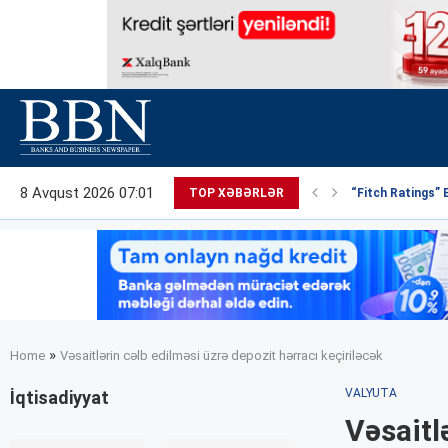
8 Avqust 2026 07:01
TOP XƏBƏRLƏR
“Fitch Ratings” 
»
Home
Vəsaitlərin cəlb edilməsi üzrə depozit hərracı keçiriləcək
VALYUTA
İqtisadiyyat
Vəsaitl