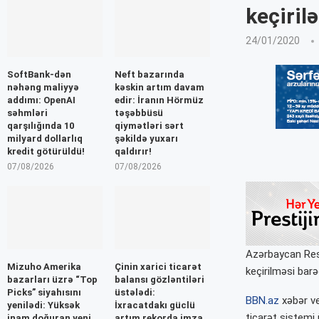
keçiril
24/01/2020
SoftBank-dən
Neft bazarında
nəhəng maliyyə
kəskin artım davam
addımı: OpenAI
edir: İranın Hörmüz
səhmləri
təşəbbüsü
qarşılığında 10
qiymətləri sərt
milyard dollarlıq
şəkildə yuxarı
kredit götürüldü!
qaldırır!
07/08/2026
07/08/2026
Azərbaycan Resp
Mizuho Amerika
Çinin xarici ticarət
keçirilməsi bar
bazarları üzrə “Top
balansı gözləntiləri
Picks” siyahısını
üstələdi:
BBN.az
xəbər ve
yenilədi: Yüksək
İxracatdakı güclü
ticarət sistemi
inam doğuran yeni
artım rekorda imza