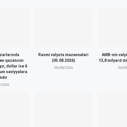
zarlarında
Rəsmi valyuta məzənnələri
AMB-nin valyu
en qazancını
(05.08.2026)
13,8 milyard do
r, dollar isə 6
05/08/2026
04/0
um səviyyələrə
ndır
/2026