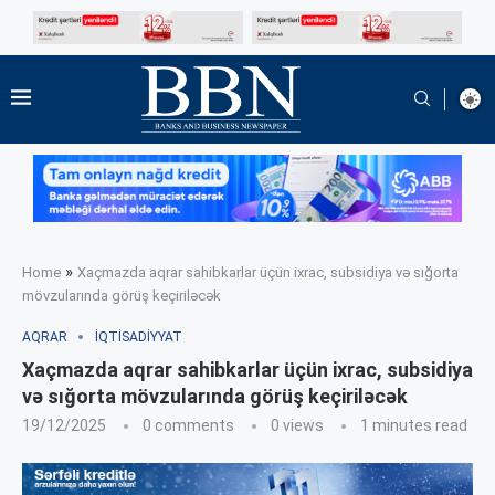
»
Home
Xaçmazda aqrar sahibkarlar üçün ixrac, subsidiya və sığorta
mövzularında görüş keçiriləcək
AQRAR
İQTISADIYYAT
Xaçmazda aqrar sahibkarlar üçün ixrac, subsidiya
və sığorta mövzularında görüş keçiriləcək
19/12/2025
0 comments
0
views
1 minutes read