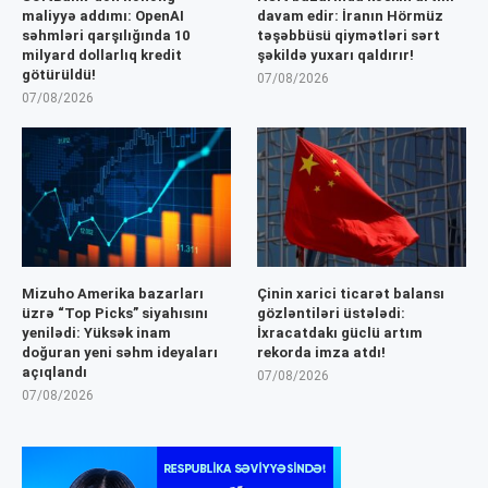
maliyyə addımı: OpenAI
davam edir: İranın Hörmüz
səhmləri qarşılığında 10
təşəbbüsü qiymətləri sərt
milyard dollarlıq kredit
şəkildə yuxarı qaldırır!
götürüldü!
07/08/2026
07/08/2026
Mizuho Amerika bazarları
Çinin xarici ticarət balansı
üzrə “Top Picks” siyahısını
gözləntiləri üstələdi:
yenilədi: Yüksək inam
İxracatdakı güclü artım
doğuran yeni səhm ideyaları
rekorda imza atdı!
açıqlandı
07/08/2026
07/08/2026