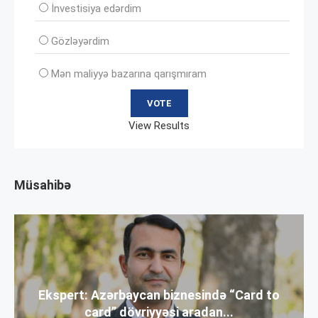
İnvеstisiya edərdim
Gözləyərdim
Mən maliyyə bazarına qarışmıram
View Results
Müsahibə
Ekspert: Azərbaycan biznesində “Card to
card” dövriyyəsi aradan...