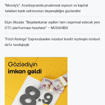
“Moody’s”: Azərbaycanda prudensial siyasət və kapital
tələbləri bank sektorunun dayanıqlılığını gücləndirir
Elçin Əlizadə: “Birjadankənar əqdləri tam rəqəmsal edəcək yeni
OTC platforması hazırlanır” – MÜSAHİBƏ
“Fitch Ratings” Expressbankın müsbət kredit reytinqini növbəti
dəfə təsdiqləyib