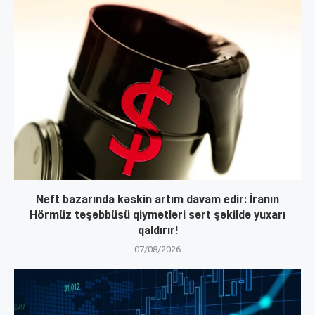
Neft bazarında kəskin artım davam edir: İranın
Hörmüz təşəbbüsü qiymətləri sərt şəkildə yuxarı
qaldırır!
07/08/2026