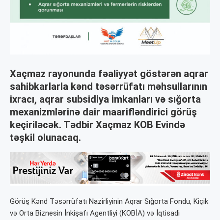
Xaçmaz rayonunda fəaliyyət göstərən aqrar
sahibkarlarla kənd təsərrüfatı məhsullarının
ixracı, aqrar subsidiya imkanları və sığorta
mexanizmlərinə dair maarifləndirici görüş
keçiriləcək. Tədbir Xaçmaz KOB Evində
təşkil olunacaq.
Görüş Kənd Təsərrüfatı Nazirliyinin Aqrar Sığorta Fondu, Kiçik
və Orta Biznesin İnkişafı Agentliyi (KOBİA) və İqtisadi