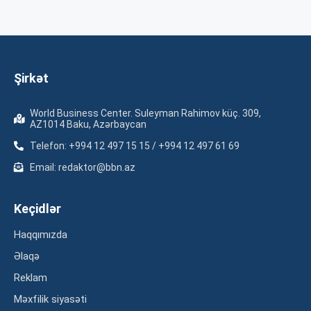
Şirkət
World Business Center. Suleyman Rahimov küç. 309,
AZ1014 Baku, Azərbaycan
Telefon: +994 12 497 15 15 / +994 12 497 61 69
Email: redaktor@bbn.az
Keçidlər
Haqqımızda
Əlaqə
Reklam
Məxfilik siyasəti