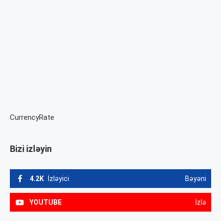
CurrencyRate
Bizi izləyin
4.2K
İzləyici
Bəyəni
YOUTUBE
İzlə