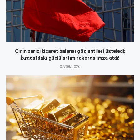
Çinin xarici ticarət balansı gözləntiləri üstələdi:
İxracatdakı güclü artım rekorda imza atdı!
07/08/2026