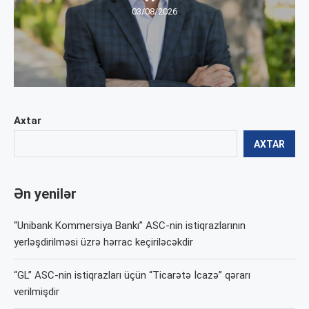
03/08/2026
Axtar
AXTAR
Ən yenilər
“Unibank Kommersiya Bankı” ASC-nin istiqrazlarının
yerləşdirilməsi üzrə hərrac keçiriləcəkdir
“GL” ASC-nin istiqrazları üçün “Ticarətə İcazə” qərarı
verilmişdir