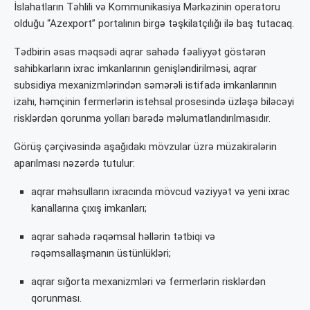
İslahatların Təhlili və Kommunikasiya Mərkəzinin operatoru
olduğu “Azexport” portalının birgə təşkilatçılığı ilə baş tutacaq.
Tədbirin əsas məqsədi aqrar sahədə fəaliyyət göstərən
sahibkarların ixrac imkanlarının genişləndirilməsi, aqrar
subsidiya mexanizmlərindən səmərəli istifadə imkanlarının
izahı, həmçinin fermerlərin istehsal prosesində üzləşə biləcəyi
risklərdən qorunma yolları barədə məlumatlandırılmasıdır.
Görüş çərçivəsində aşağıdakı mövzular üzrə müzakirələrin
aparılması nəzərdə tutulur:
aqrar məhsulların ixracında mövcud vəziyyət və yeni ixrac
kanallarına çıxış imkanları;
aqrar sahədə rəqəmsal həllərin tətbiqi və
rəqəmsallaşmanın üstünlükləri;
aqrar sığorta mexanizmləri və fermerlərin risklərdən
qorunması.