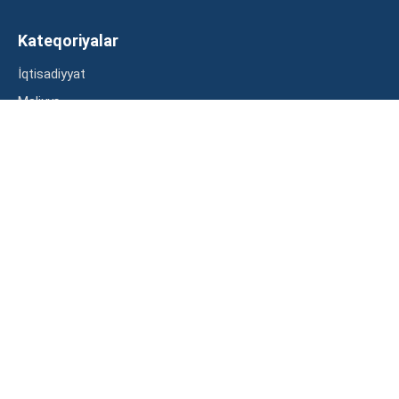
Kateqoriyalar
İqtisadiyyat
Maliyyə
Müsahibə
Statistika
Abunə ol
Mən şərtləri oxudum və razılaşdım