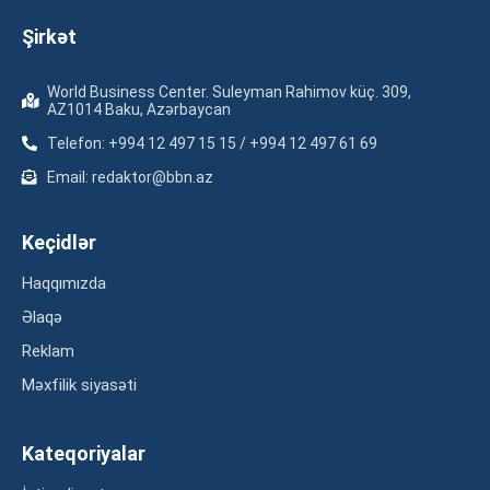
Şirkət
World Business Center. Suleyman Rahimov küç. 309,
AZ1014 Baku, Azərbaycan
Telefon: +994 12 497 15 15 / +994 12 497 61 69
Email: redaktor@bbn.az
Keçidlər
Haqqımızda
Əlaqə
Reklam
Məxfilik siyasəti
Kateqoriyalar