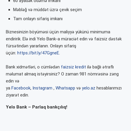
60 ayadək ödəmə imkanı
Məbləğ və müddət üzrə çevik seçim
Tam onlayn sifariş imkanı
Biznesinizin böyüməsi üçün maliyyə yükünü minimuma
endiririk. Elə indi Yelo Bank-a müraciət edin və faizsiz dəstək
fürsətindən yararlanın. Onlayn sifariş
üçün:
https://bit.ly/47GgneE
.
Bank xidmətləri, o cümlədən
faizsiz kredit
ilə bağlı ətraflı
məlumat almaq istəyirsiniz? O zaman 981 nömrəsinə zəng
edin və
ya
Facebook
,
Instagram
,
Whatsapp
və
yelo.az
hesablarımızı
ziyarət edin.
Yelo Bank – Parlaq bankçılıq!