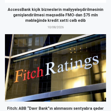
AccessBank kiçik bizneslərin maliyyələşdirilməsinin
genişləndirilməsi məqsədilə FMO-dan $75 mln
məbləğində kredit xətti cəlb edib
10/08/2026
Fitch: ABB “Davr Bank”ın alınmasını sentyabra qədər