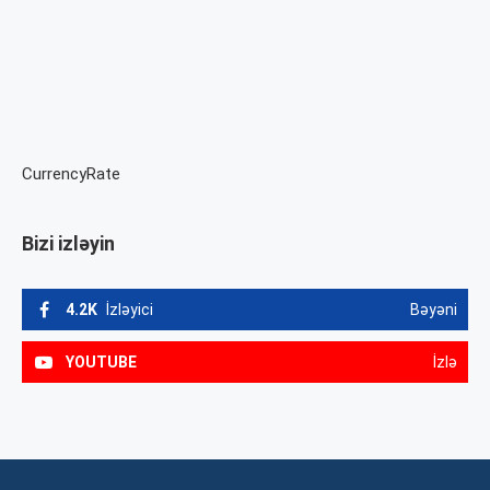
CurrencyRate
Bizi izləyin
4.2K
İzləyici
Bəyəni
YOUTUBE
İzlə