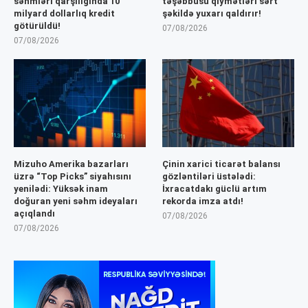
səhmləri qarşılığında 10
təşəbbüsü qiymətləri sərt
milyard dollarlıq kredit
şəkildə yuxarı qaldırır!
götürüldü!
07/08/2026
07/08/2026
Mizuho Amerika bazarları
Çinin xarici ticarət balansı
üzrə “Top Picks” siyahısını
gözləntiləri üstələdi:
yenilədi: Yüksək inam
İxracatdakı güclü artım
doğuran yeni səhm ideyaları
rekorda imza atdı!
açıqlandı
07/08/2026
07/08/2026