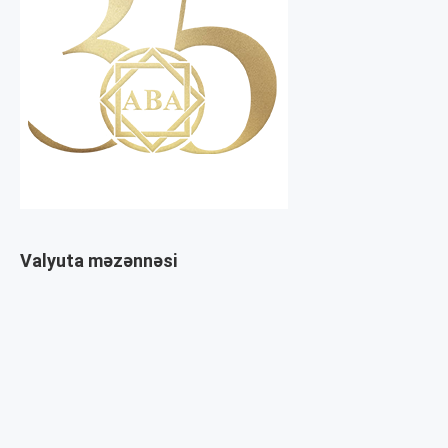
Valyuta məzənnəsi