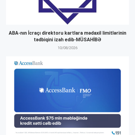
ABA-nın İcraçı direktoru kartlara mədaxil limitlərinin
tədbiqini izah edib-MÜSAHİBƏ
10/08/2026