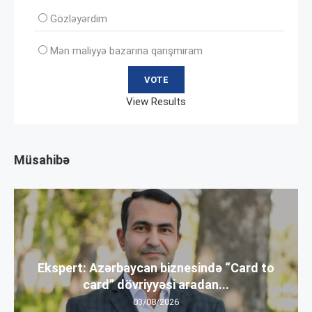
Gözləyərdim
Mən maliyyə bazarına qarışmıram
View Results
Müsahibə
Ekspert: Azərbaycan biznesində “Card to
card” dövriyyəsi aradan...
03/08/2026