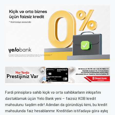
Fərdi prinsiplərə sahib kiçik və orta sahibkarların inkişafını
dəstəkləmək üçün Yelo Bank yeni – faizsiz KOB kredit
məhsulunu təqdim edir! Adından da göründüyü kimi, bu kredit
məhsulunda faiz hesablanmır. Kreditdən istifadəyə görə aylıq