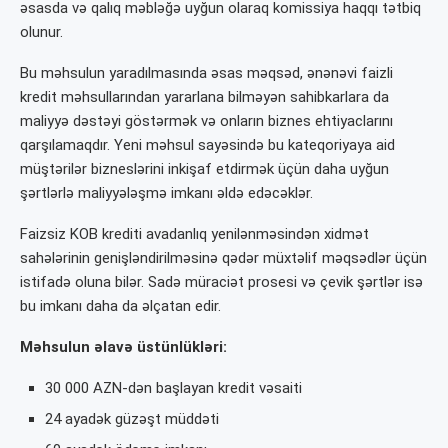
əsasda və qalıq məbləğə uyğun olaraq komissiya haqqı tətbiq
olunur.
Bu məhsulun yaradılmasında əsas məqsəd, ənənəvi faizli
kredit məhsullarından yararlana bilməyən sahibkarlara da
maliyyə dəstəyi göstərmək və onların biznes ehtiyaclarını
qarşılamaqdır. Yeni məhsul sayəsində bu kateqoriyaya aid
müştərilər bizneslərini inkişaf etdirmək üçün daha uyğun
şərtlərlə maliyyələşmə imkanı əldə edəcəklər.
Faizsiz KOB krediti avadanlıq yenilənməsindən xidmət
sahələrinin genişləndirilməsinə qədər müxtəlif məqsədlər üçün
istifadə oluna bilər. Sadə müraciət prosesi və çevik şərtlər isə
bu imkanı daha da əlçatan edir.
Məhsulun əlavə üstünlükləri:
30 000 AZN-dən başlayan kredit vəsaiti
24 ayadək güzəşt müddəti