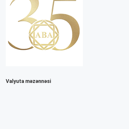
Valyuta məzənnəsi