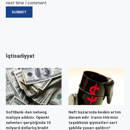
next time I comment.
İqtisadiyyat
SoftBank-dən nəhəng
Neft bazarında kəskin artım
maliyyə addımı: OpenAI
davam edir: İranın Hörmüz
səhmləri qarşılığında 10
təşəbbüsü qiymətləri sərt
milyard dollarlıq kredit
şəkildə yuxarı qaldırır!