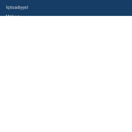
İqtisadiyyat
Maliyyə
Müsahibə
Statistika
Abunə ol
Mən şərtləri oxudum və razılaşdım
2023 – Bütün hüquqlar qorunur. BBN