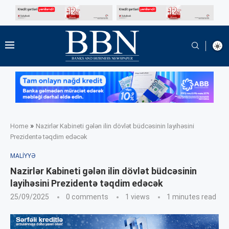
»
Home
Nazirlər Kabineti gələn ilin dövlət büdcəsinin layihəsini
Prezidentə təqdim edəcək
MALIYYƏ
Nazirlər Kabineti gələn ilin dövlət büdcəsinin
layihəsini Prezidentə təqdim edəcək
25/09/2025
0 comments
1
views
1 minutes read