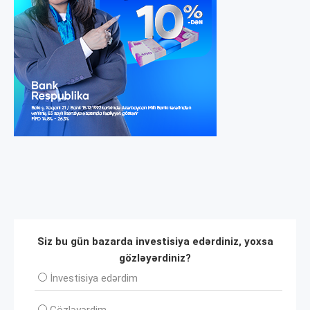
Siz bu gün bazarda investisiya edərdiniz, yoxsa
gözləyərdiniz?
İnvеstisiya edərdim