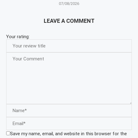
07/08/2026
LEAVE A COMMENT
Your rating:
Save my name, email, and website in this browser for the