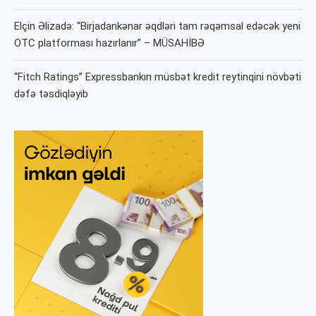
Elçin Əlizadə: “Birjadankənar əqdləri tam rəqəmsal edəcək yeni
OTC platforması hazırlanır” – MÜSAHİBƏ
“Fitch Ratings” Expressbankın müsbət kredit reytinqini növbəti
dəfə təsdiqləyib