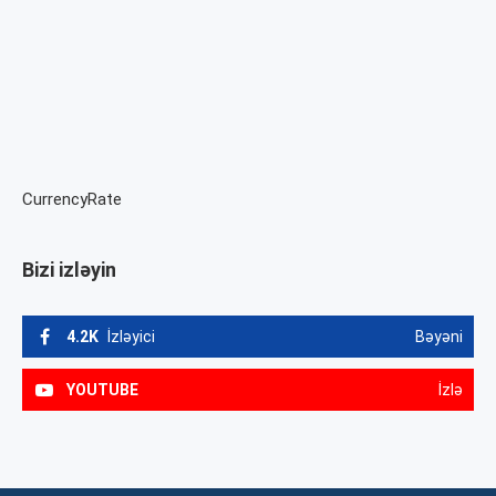
CurrencyRate
Bizi izləyin
4.2K
İzləyici
Bəyəni
YOUTUBE
İzlə