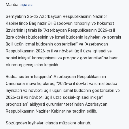
Mənbə:
apa.az
Sentyabrın 25-də Azərbaycan Respublikasının Nazirlər
Kabinetində Baş nazir Əli Əsədovun rəhbərliyi və hökumət
üzvlərinin iştirakı ilə “Azərbaycan Respublikasının 2026-cı il
üzrə dövlət büdcəsinin və icmal büdcənin layihələri və sonrakı
üç il üçün icmal büdcənin göstəriciləri” və “Azərbaycan
Respublikasının 2026-cı il və növbəti üç il üzrə iqtisadi və
sosial inkişaf konsepsiyası və proqnoz göstəriciləri”nə həsr
olunmuş geniş iclas keçirilib.
Büdcə sistemi haqqında” Azərbaycan Respublikasının
Qanununa müvafiq olaraq, “2026-cı il dövlət və icmal büdcə
layihələri və növbəti üç il üçün icmal büdcənin göstəriciləri və
2026-cı il və növbəti üç il üzrə sosial-iqtisadi inkişaf
proqnozları” aidiyyəti qurumlar tərəfindən Azərbaycan
Respublikasının Nazirlər Kabinetinə təqdim edilib.
Sözügedən layihələr iclasda müzakirə olunub.