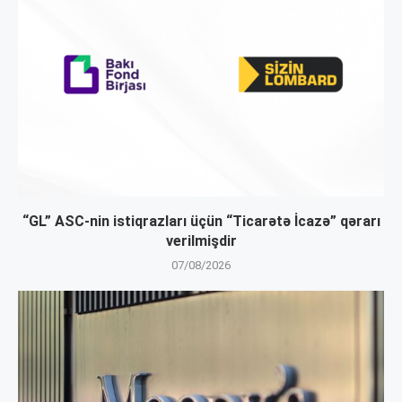
“GL” ASC-nin istiqrazları üçün “Ticarətə İcazə” qərarı
verilmişdir
07/08/2026