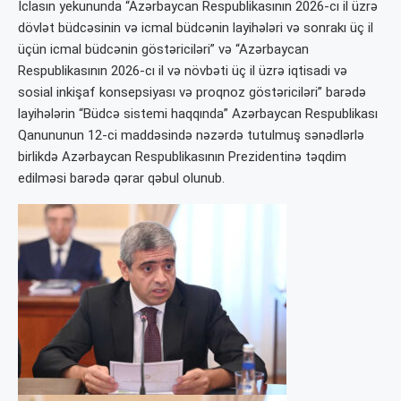
İclasın yekununda “Azərbaycan Respublikasının 2026-cı il üzrə
dövlət büdcəsinin və icmal büdcənin layihələri və sonrakı üç il
üçün icmal büdcənin göstəriciləri” və “Azərbaycan
Respublikasının 2026-cı il və növbəti üç il üzrə iqtisadi və
sosial inkişaf konsepsiyası və proqnoz göstəriciləri” barədə
layihələrin “Büdcə sistemi haqqında” Azərbaycan Respublikası
Qanununun 12-ci maddəsində nəzərdə tutulmuş sənədlərlə
birlikdə Azərbaycan Respublikasının Prezidentinə təqdim
edilməsi barədə qərar qəbul olunub.