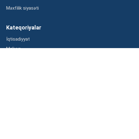
Məxfilik siyasəti
Kateqoriyalar
İqtisadiyyat
Maliyyə
Müsahibə
Statistika
Abunə ol
Mən şərtləri oxudum və razılaşdım