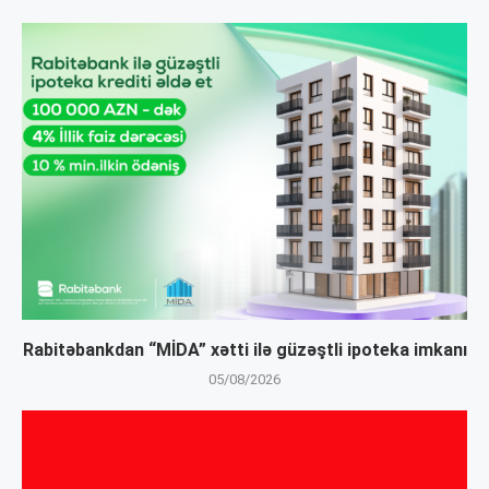
Rabitəbankdan “MİDA” xətti ilə güzəştli ipoteka imkanı
05/08/2026