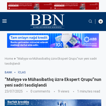
»
Home
“Maliyyə və Mühasibatlıq üzrə Ekspert Qrupu”nun yeni sədri
təsdiqləndi
BANK
İCLAS
“Maliyyə və Mühasibatlıq üzrə Ekspert Qrupu”nun
yeni sədri təsdiqləndi
23/07/2025
0 comments
9
views
1 minutes read