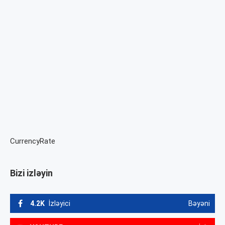
CurrencyRate
Bizi izləyin
4.2K
İzləyici
Bəyəni