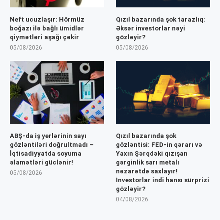
Neft ucuzlaşır: Hörmüz
Qızıl bazarında şok tarazlıq:
boğazı ilə bağlı ümidlər
Əksər investorlar nəyi
qiymətləri aşağı çəkir
gözləyir?
05/08/2026
05/08/2026
ABŞ-da iş yerlərinin sayı
Qızıl bazarında şok
gözləntiləri doğrultmadı –
gözləntisi: FED-in qərarı və
İqtisadiyyatda soyuma
Yaxın Şərqdəki qızışan
əlamətləri güclənir!
gərginlik sarı metalı
nəzarətdə saxlayır!
05/08/2026
İnvestorlar indi hansı sürprizi
gözləyir?
04/08/2026