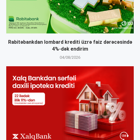
Rabitəbankdan lombard krediti üzrə faiz dərəcəsində
4%-dək endirim
04/08/2026