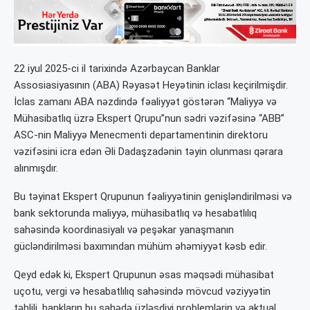
22 iyul 2025-ci il tarixində Azərbaycan Banklar
Assosiasiyasının (ABA) Rəyasət Heyətinin iclası keçirilmişdir.
İclas zamanı ABA nəzdində fəaliyyət göstərən “Maliyyə və
Mühasibatlıq üzrə Ekspert Qrupu”nun sədri vəzifəsinə “ABB”
ASC-nin Maliyyə Menecmenti departamentinin direktoru
vəzifəsini icra edən Əli Dadaşzadənin təyin olunması qərara
alınmışdır.
Bu təyinat Ekspert Qrupunun fəaliyyətinin genişləndirilməsi və
bank sektorunda maliyyə, mühasibatlıq və hesabatlılıq
sahəsində koordinasiyalı və peşəkar yanaşmanın
gücləndirilməsi baxımından mühüm əhəmiyyət kəsb edir.
Qeyd edək ki, Ekspert Qrupunun əsas məqsədi mühasibat
uçotu, vergi və hesabatlılıq sahəsində mövcud vəziyyətin
təhlili, bankların bu sahədə üzləşdiyi problemlərin və aktual