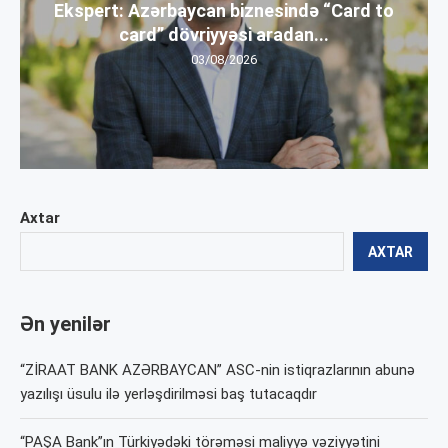
Ekspert: Azərbaycan biznesində “Card to
card” dövriyyəsi aradan...
03/08/2026
Axtar
AXTAR
Ən yenilər
“ZİRAAT BANK AZƏRBAYCAN” ASC-nin istiqrazlarının abunə
yazılışı üsulu ilə yerləşdirilməsi baş tutacaqdır
“PAŞA Bank”ın Türkiyədəki törəməsi maliyyə vəziyyətini