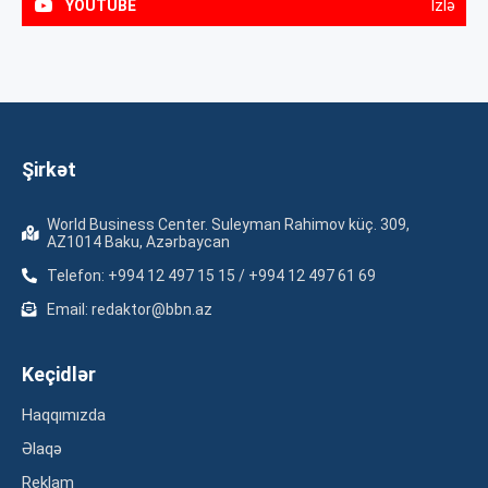
YOUTUBE
İzlə
Şirkət
World Business Center. Suleyman Rahimov küç. 309,
AZ1014 Baku, Azərbaycan
Telefon: +994 12 497 15 15 / +994 12 497 61 69
Email: redaktor@bbn.az
Keçidlər
Haqqımızda
Əlaqə
Reklam