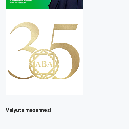
Valyuta məzənnəsi