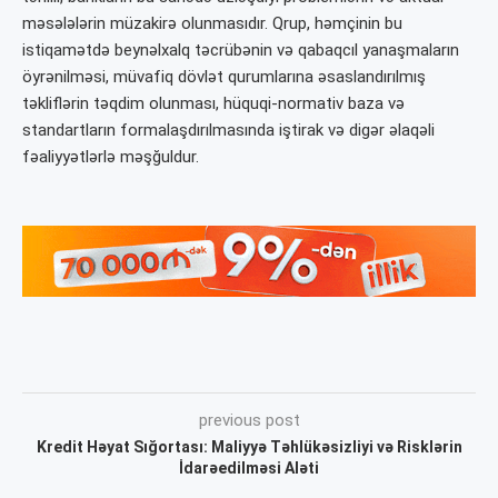
məsələlərin müzakirə olunmasıdır. Qrup, həmçinin bu
istiqamətdə beynəlxalq təcrübənin və qabaqcıl yanaşmaların
öyrənilməsi, müvafiq dövlət qurumlarına əsaslandırılmış
təkliflərin təqdim olunması, hüquqi-normativ baza və
standartların formalaşdırılmasında iştirak və digər əlaqəli
fəaliyyətlərlə məşğuldur.
previous post
Kredit Həyat Sığortası: Maliyyə Təhlükəsizliyi və Risklərin
İdarəedilməsi Aləti