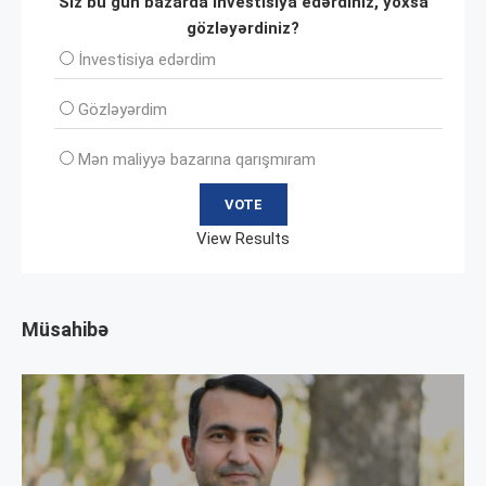
Siz bu gün bazarda investisiya edərdiniz, yoxsa
gözləyərdiniz?
İnvеstisiya edərdim
Gözləyərdim
Mən maliyyə bazarına qarışmıram
View Results
Müsahibə