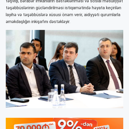
təşviqi, bərabər imkanların dəstəklənməsi və sosial məsuliyyət
təşəbbüslərinin gücləndirilməsi istiqamətində həyata keçirilən
layihə və təşəbbüslərə xüsusi önəm verir, aidiyyəti qurumlarla
əməkdaşlığın inkişafını dəstəkləyir.