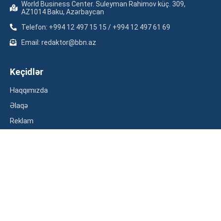
World Business Center. Suleyman Rahimov küç. 309,
AZ1014 Baku, Azərbaycan
Telefon: +994 12 497 15 15 / +994 12 497 61 69
Email: redaktor@bbn.az
Keçidlər
Haqqımızda
Əlaqə
Reklam
Məxfilik siyasəti
Kateqoriyalar
İqtisadiyyat
Maliyyə
Müsahibə