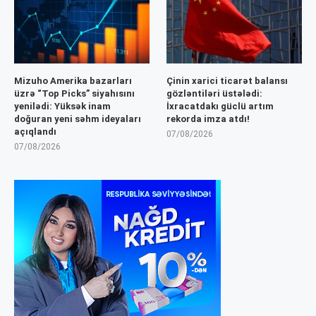
Mizuho Amerika bazarları
Çinin xarici ticarət balansı
üzrə “Top Picks” siyahısını
gözləntiləri üstələdi:
yenilədi: Yüksək inam
İxracatdakı güclü artım
doğuran yeni səhm ideyaları
rekorda imza atdı!
açıqlandı
07/08/2026
07/08/2026