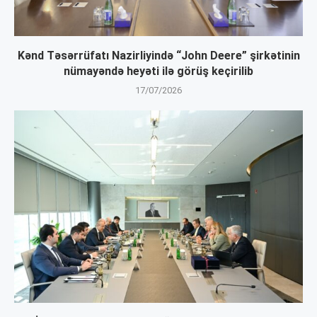
Kənd Təsərrüfatı Nazirliyində “John Deere” şirkətinin
nümayəndə heyəti ilə görüş keçirilib
17/07/2026