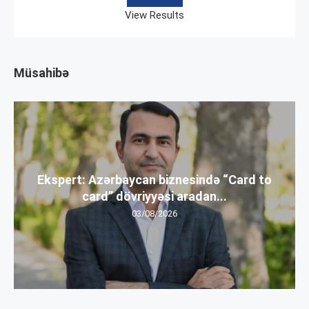
View Results
Müsahibə
Ekspert: Azərbaycan biznesində “Card to
card” dövriyyəsi aradan...
03/08/2026