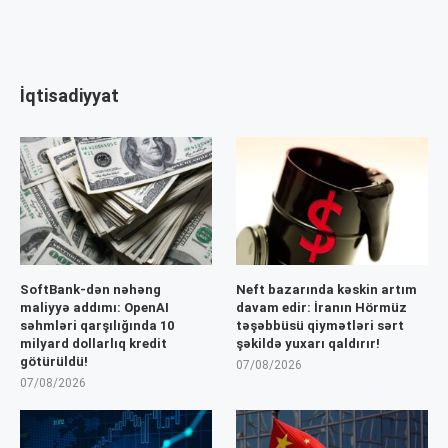
İqtisadiyyat
SoftBank-dən nəhəng
Neft bazarında kəskin artım
maliyyə addımı: OpenAI
davam edir: İranın Hörmüz
səhmləri qarşılığında 10
təşəbbüsü qiymətləri sərt
milyard dollarlıq kredit
şəkildə yuxarı qaldırır!
götürüldü!
07/08/2026
07/08/2026