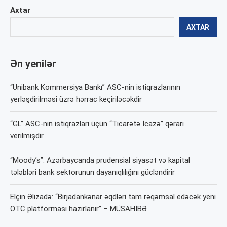
Axtar
AXTAR
Ən yenilər
“Unibank Kommersiya Bankı” ASC-nin istiqrazlarının
yerləşdirilməsi üzrə hərrac keçiriləcəkdir
“GL” ASC-nin istiqrazları üçün “Ticarətə İcazə” qərarı
verilmişdir
“Moody’s”: Azərbaycanda prudensial siyasət və kapital
tələbləri bank sektorunun dayanıqlılığını gücləndirir
Elçin Əlizadə: “Birjadankənar əqdləri tam rəqəmsal edəcək yeni
OTC platforması hazırlanır” – MÜSAHİBƏ