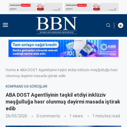
»
Home
ABA DOST Agentliyinin təşkil etdiyi inklüziv məşğulluğa həsr
olunmuş dəyirmi masada iştirak edib
KONFRANS VƏ GÖRÜŞLƏR
ABA DOST Agentliyinin təşkil etdiyi inklüziv
məşğulluğa həsr olunmuş dəyirmi masada iştirak
edib
26/05/2026
0 comments
1
views
1 minutes read