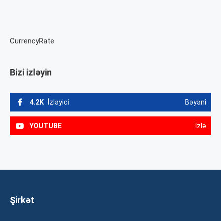
CurrencyRate
Bizi izləyin
4.2K
İzləyici
Bəyəni
YOUTUBE
İzlə
Şirkət