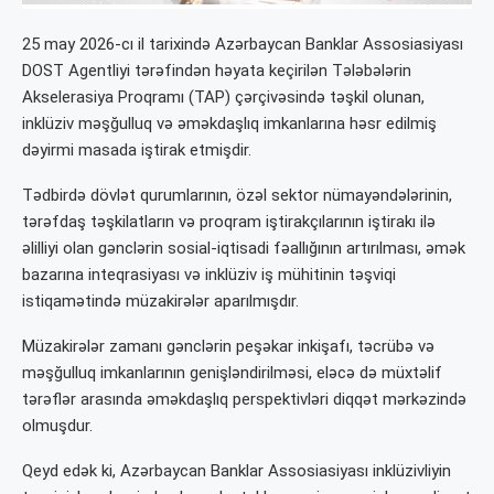
25 may 2026-cı il tarixində Azərbaycan Banklar Assosiasiyası
DOST Agentliyi tərəfindən həyata keçirilən Tələbələrin
Akselerasiya Proqramı (TAP) çərçivəsində təşkil olunan,
inklüziv məşğulluq və əməkdaşlıq imkanlarına həsr edilmiş
dəyirmi masada iştirak etmişdir.
Tədbirdə dövlət qurumlarının, özəl sektor nümayəndələrinin,
tərəfdaş təşkilatların və proqram iştirakçılarının iştirakı ilə
əlilliyi olan gənclərin sosial-iqtisadi fəallığının artırılması, əmək
bazarına inteqrasiyası və inklüziv iş mühitinin təşviqi
istiqamətində müzakirələr aparılmışdır.
Müzakirələr zamanı gənclərin peşəkar inkişafı, təcrübə və
məşğulluq imkanlarının genişləndirilməsi, eləcə də müxtəlif
tərəflər arasında əməkdaşlıq perspektivləri diqqət mərkəzində
olmuşdur.
Qeyd edək ki, Azərbaycan Banklar Assosiasiyası inklüzivliyin