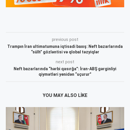
previous post
Trampın İran ultimatumuna iqtisadi baxış: Neft bazarlarında
“sülh” gözləntisi və qlobal təzyiqlər
next post
Neft bazarlarında “hərbi qasırğa”: İran-ABŞ gərginliyi
qiymətləri yenidən “uçurur”
YOU MAY ALSO LIKE