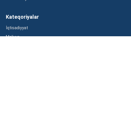
Kateqoriyalar
İqtisadiyyat
Maliyyə
Müsahibə
Statistika
Abunə ol
Mən şərtləri oxudum və razılaşdım