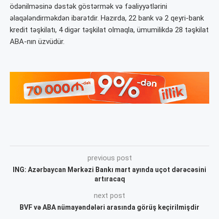
ödənilməsinə dəstək göstərmək və fəaliyyətlərini
əlaqələndirməkdən ibarətdir. Hazırda, 22 bank və 2 qeyri-bank
kredit təşkilatı, 4 digər təşkilat olmaqla, ümumilikdə 28 təşkilat
ABA-nın üzvüdür.
previous post
ING: Azərbaycan Mərkəzi Bankı mart ayında uçot dərəcəsini
artıracaq
next post
BVF və ABA nümayəndələri arasında görüş keçirilmişdir