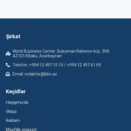
Şirkət
World Business Center. Suleyman Rahimov küç. 309,
AZ1014 Baku, Azərbaycan
Telefon: +994 12 497 15 15 / +994 12 497 61 69
Email: redaktor@bbn.az
Keçidlər
Haqqımızda
Əlaqə
Reklam
Məxfilik siyasəti