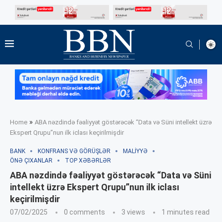
»
Home
ABA nəzdində fəaliyyət göstərəcək “Data və Süni intellekt üzrə
Ekspert Qrupu”nun ilk iclası keçirilmişdir
BANK
KONFRANS VƏ GÖRÜŞLƏR
MALIYYƏ
ÖNƏ ÇIXANLAR
TOP XƏBƏRLƏR
ABA nəzdində fəaliyyət göstərəcək “Data və Süni
intellekt üzrə Ekspert Qrupu”nun ilk iclası
keçirilmişdir
07/02/2025
0 comments
3
views
1 minutes read