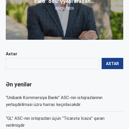
card” dövriyyəsi aradan...
03/08/2026
Axtar
AXTAR
Ən yenilər
“Unibank Kommersiya Bankı” ASC-nin istiqrazlarının
yerləşdirilməsi üzrə hərrac keçiriləcəkdir
“GL” ASC-nin istiqrazları üçün “Ticarətə İcazə” qərarı
verilmişdir