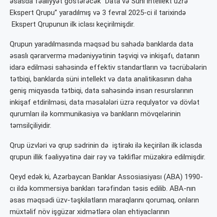
əsasda fəaliyyət göstərəcək “Data və Süni intellekt üzrə
Ekspert Qrupu” yaradılmış və 3 fevral 2025-ci il tarixində
Ekspert Qrupunun ilk iclası keçirilmişdir.
Qrupun yaradılmasında məqsəd bu sahədə banklarda data
əsaslı qərarvermə mədəniyyətinin təşviqi və inkişafı, datanın
idarə edilməsi sahəsində effektiv standartların və təcrübələrin
tətbiqi, banklarda süni intellekt və data analitikasının daha
geniş miqyasda tətbiqi, data sahəsində insan resurslarının
inkişaf etdirilməsi, data məsələləri üzrə requlyator və dövlət
qurumları ilə kommunikasiya və bankların mövqelərinin
təmsilçiliyidir.
Qrup üzvləri və qrup sədrinin də iştirakı ilə keçirilən ilk iclasda
qrupun illik fəaliyyətinə dair rəy və təkliflər müzakirə edilmişdir.
Qeyd edək ki, Azərbaycan Banklar Assosiasiyası (ABA) 1990-
cı ildə kommersiya bankları tərəfindən təsis edilib. ABA-nın
əsas məqsədi üzv-təşkilatların maraqlarını qorumaq, onların
müxtəlif növ işgüzar xidmətlərə olan ehtiyaclarının