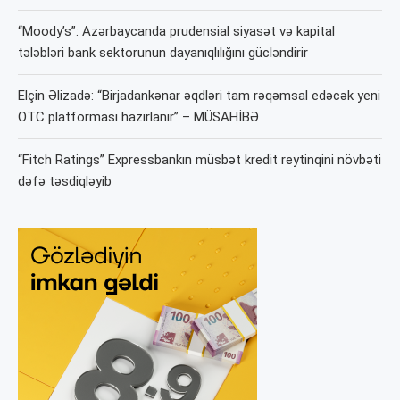
“Moody’s”: Azərbaycanda prudensial siyasət və kapital
tələbləri bank sektorunun dayanıqlılığını gücləndirir
Elçin Əlizadə: “Birjadankənar əqdləri tam rəqəmsal edəcək yeni
OTC platforması hazırlanır” – MÜSAHİBƏ
“Fitch Ratings” Expressbankın müsbət kredit reytinqini növbəti
dəfə təsdiqləyib