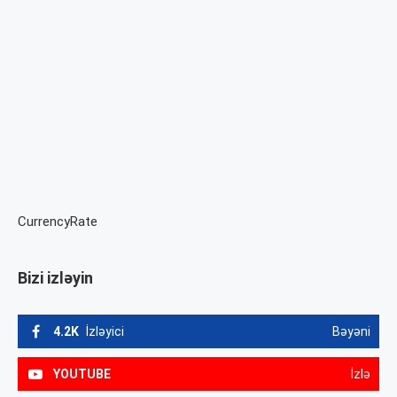
CurrencyRate
Bizi izləyin
4.2K
İzləyici
Bəyəni
YOUTUBE
İzlə