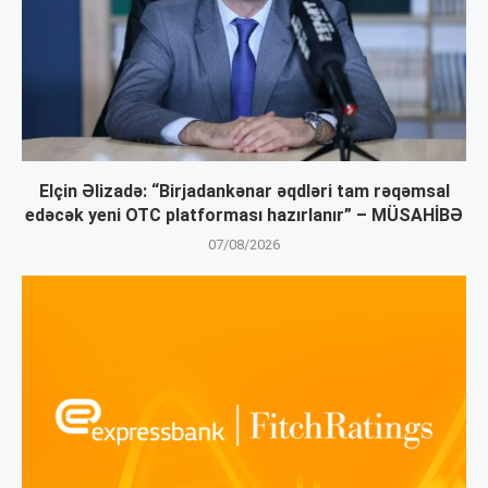
Elçin Əlizadə: “Birjadankənar əqdləri tam rəqəmsal
edəcək yeni OTC platforması hazırlanır” – MÜSAHİBƏ
07/08/2026