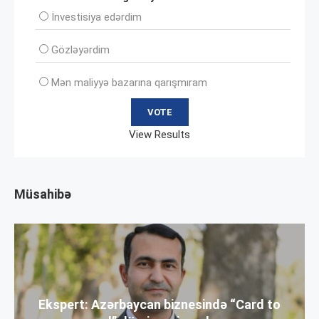
İnvеstisiya edərdim
Gözləyərdim
Mən maliyyə bazarına qarışmıram
View Results
Müsahibə
Ekspert: Azərbaycan biznesində “Card to