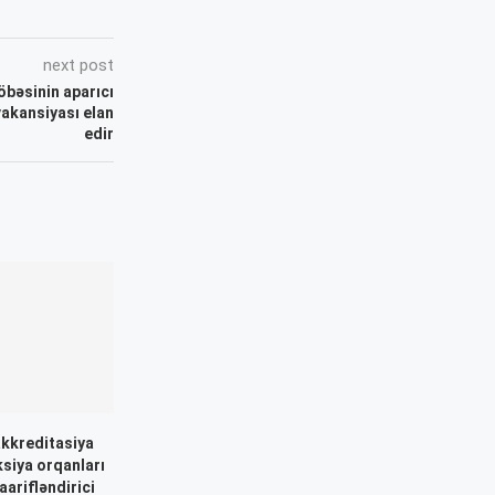
next post
şöbəsinin aparıcı
akansiyası elan
edir
akkreditasiya
ksiya orqanları
aarifləndirici