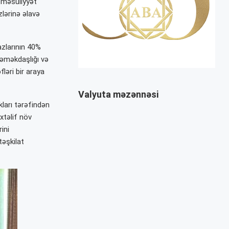
l məsuliyyət
zlərinə əlavə
azlarının 40%
 əməkdaşlığı və
ləri bir araya
Valyuta məzənnəsi
ları tərəfindən
xtəlif növ
ini
təşkilat