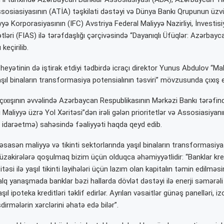
Assosiasiyasının (ATİA) təşkilati dəstəyi və Dünya Bankı Qrupunun üzv
yə Korporasiyasının (IFC) Avstriya Federal Maliyyə Nazirliyi, İnvestisi
əri (FIAS) ilə tərəfdaşlığı çərçivəsində “Dayanıqlı Üfüqlər: Azərbayca
keçirilib.
eyətinin də iştirak etdiyi tədbirdə icraçı direktor Yunus Abdulov “Mali
şıl binaların transformasiya potensialının təsviri” mövzusunda çıxış e
ıxışının əvvəlində Azərbaycan Respublikasının Mərkəzi Bankı tərəfin
ı Maliyyə üzrə Yol Xəritəsi”dən irəli gələn prioritetlər və Assosiasiya
ə idarəetmə) sahəsində fəaliyyəti haqda qeyd edib.
sasən maliyyə və tikinti sektorlarında yaşıl binaların transformasiya
akirələrə qoşulmaq bizim üçün olduqca əhəmiyyətlidir: “Banklar kre
itəsi ilə yaşıl tikinti layihələri üçün lazım olan kapitalın təmin edilmə
xalq yanaşmada banklar bəzi hallarda dövlət dəstəyi ilə enerji səmərəli
ıl ipoteka kreditləri təklif edirlər. Ayrılan vəsaitlər günəş panelləri, i
dirmələrin xərclərini əhatə edə bilər”.