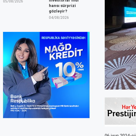
İnvestorlar indi
05/08/2026
hansı sürprizi
gözləyir?
04/08/2026
06 iyun 2024-cü