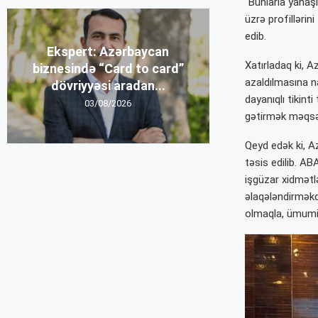
“Bunlarla yanaş
üzrə profillərin
edib.
Ekspert: Azərbaycan
Xatırladaq ki, A
biznesində “Card to card”
azaldılmasına n
dövriyyəsi aradan...
dayanıqlı tikint
03/08/2026
gətirmək məqsəd
Qeyd edək ki, A
təsis edilib. A
işgüzar xidmətl
əlaqələndirməkdə
olmaqla, ümumil