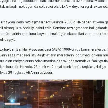
ı, yaşıl bina təşəbbüslərini dəstəkləmək banklara öz korporativ sosia
i təkmilləşdirmək üçün də cəlbedici ola bilər”, – deyə icraçı direktor sö
zərbaycan Paris razılaşması çərçivəsində 2050-ci ilə qədər istixana q
ail olmaq üzrə öhdəliyi qəbul edib. Seminar razılaşmadan irəli gələrək
i təcrübələrinin qəbulunu təşviq etmək üçün ekspertləri və maraqlı tərəf
i daşıyıb.
zərbaycan Banklar Assosiasiyası (ABA) 1990-cı ildə kommersiya bank
BA-nın əsas məqsədi üzv-təşkilatların maraqlarını qorumaq, onların mü
ərə olan ehtiyaclarının ödənilməsinə dəstək göstərmək və fəaliyyətlər
n ibarətdir. Hazırda, 23 bank və 2 qeyri-bank kredit təşkilatı, 4 digər 
ikdə 29 təşkilat ABA-nın üzvüdür.