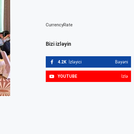
CurrencyRate
Bizi izləyin
4.2K
İzləyici
Bəyəni
YOUTUBE
İzlə