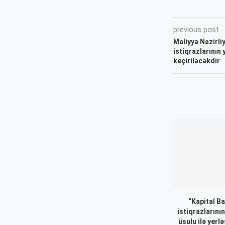
previous post
Maliyyə Nazirli
istiqrazlarının
keçiriləcəkdir
“Kapital B
istiqrazlarının
üsulu ilə yerl