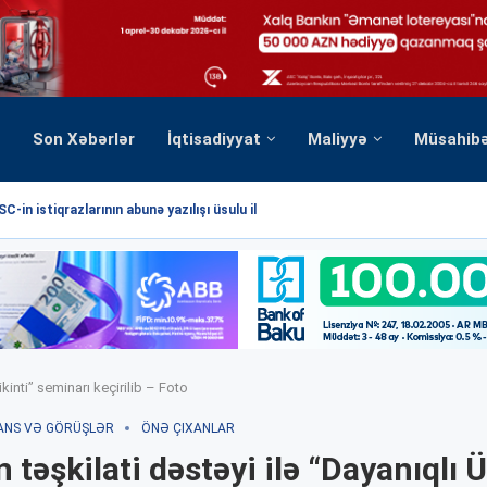
Son Xəbərlər
İqtisadiyyat
Maliyyə
Müsahib
C-in istiqrazlarının abunə yazılışı üsulu ilə...
kinti” seminarı keçirilib – Foto
ANS VƏ GÖRÜŞLƏR
ÖNƏ ÇIXANLAR
 təşkilati dəstəyi ilə “Dayanıqlı Ü