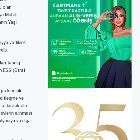
ü olan
ya Mühiti
nın Yaşıl
yyə və tikinti
dib.
dən təsdiq
nın ESG (Ətraf
 potensialı
ditləşmə və
sinə dəstək ola
 evlərin alınması
zolyasiya və digər