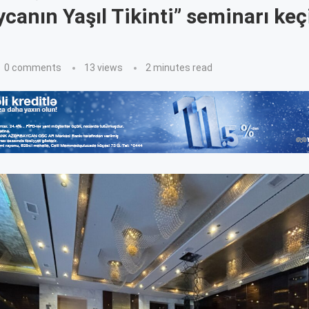
canın Yaşıl Tikinti” seminarı keçi
0 comments
13
views
2 minutes read