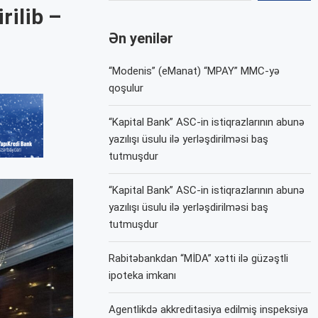
rilib –
Ən yenilər
“Modenis” (eManat) “MPAY” MMC-yə
qoşulur
“Kapital Bank” ASC-in istiqrazlarının abunə
yazılışı üsulu ilə yerləşdirilməsi baş
tutmuşdur
“Kapital Bank” ASC-in istiqrazlarının abunə
yazılışı üsulu ilə yerləşdirilməsi baş
tutmuşdur
Rabitəbankdan “MİDA” xətti ilə güzəştli
ipoteka imkanı
Agentlikdə akkreditasiya edilmiş inspeksiya