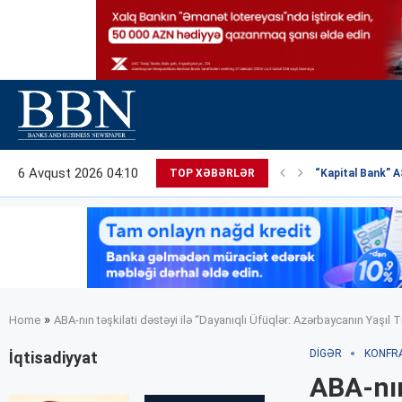
6 Avqust 2026 04:10
TOP XƏBƏRLƏR
“Kapital Bank” AS
»
Home
ABA-nın təşkilati dəstəyi ilə “Dayanıqlı Üfüqlər: Azərbaycanın Yaşıl Ti
DIGƏR
KONFR
İqtisadiyyat
ABA-nın