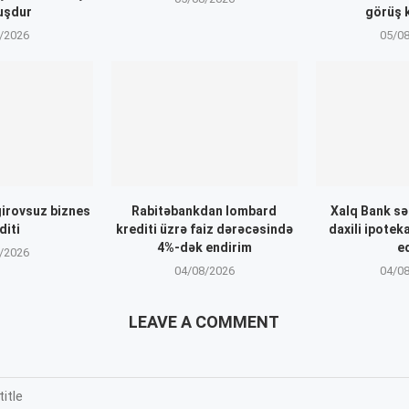
uşdur
görüş k
/2026
05/0
irovsuz biznes
Rabitəbankdan lombard
Xalq Bank sər
diti
krediti üzrə faiz dərəcəsində
daxili ipoteka
4%-dək endirim
e
/2026
04/08/2026
04/0
LEAVE A COMMENT