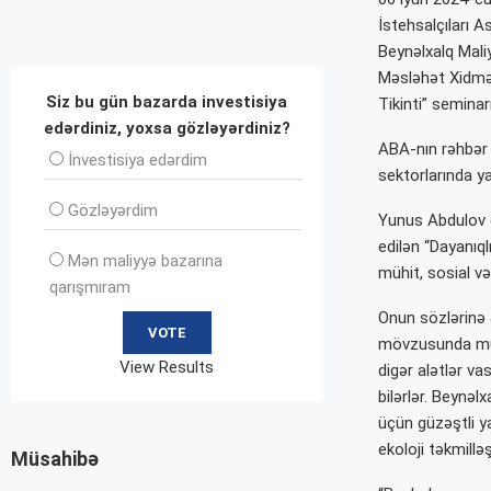
İstehsalçıları 
Beynəlxalq Maliy
Məsləhət Xidmətl
Siz bu gün bazarda investisiya
Tikinti” seminarı 
edərdiniz, yoxsa gözləyərdiniz?
ABA-nın rəhbər h
İnvеstisiya edərdim
sektorlarında ya
Gözləyərdim
Yunus Abdulov ç
edilən “Dayanıql
Mən maliyyə bazarına
mühit, sosial v
qarışmıram
Onun sözlərinə ə
mövzusunda müz
View Results
digər alətlər vas
bilərlər. Beynəl
üçün güzəştli yaş
ekoloji təkmilləş
Müsahibə