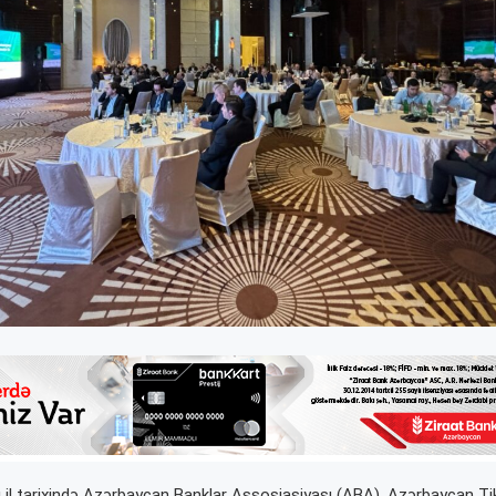
 il tarixində Azərbaycan Banklar Assosiasiyası (ABA), Azərbaycan Tik