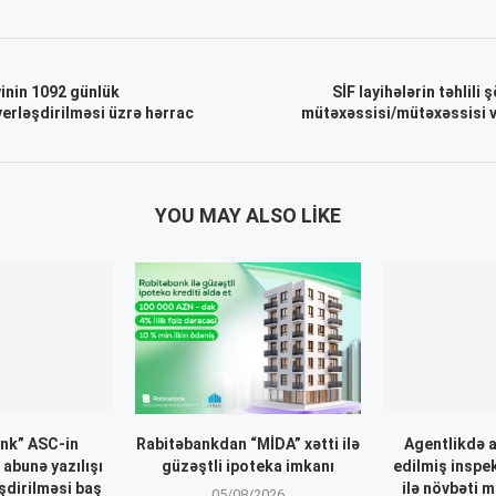
yinin 1092 günlük
SİF layihələrin təhlili 
 yerləşdirilməsi üzrə hərrac
mütəxəssisi/mütəxəssisi v
YOU MAY ALSO LIKE
ank” ASC-in
Rabitəbankdan “MİDA” xətti ilə
Agentlikdə 
 abunə yazılışı
güzəştli ipoteka imkanı
edilmiş inspe
əşdirilməsi baş
ilə növbəti m
05/08/2026