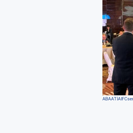
ABA
ATİA
IFC
se