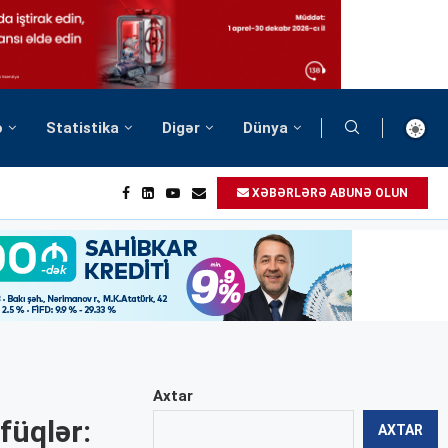
ə
Statistika
Digər
Dünya
XƏBƏRLƏRƏ ABUNƏ OLUN
Axtar
füqlər:
AXTAR