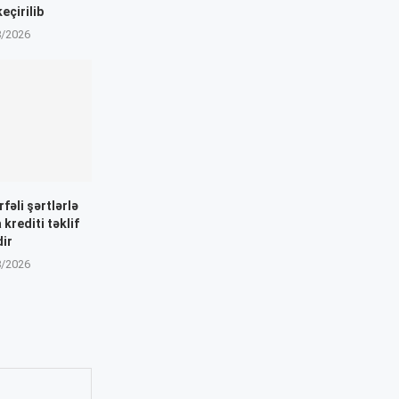
eçirilib
8/2026
fəli şərtlərlə
 krediti təklif
dir
8/2026