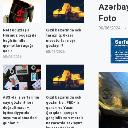
Azərbay
Foto
06/06/2024
Neft ucuzlaşır:
Qızıl bazarında şok
Hörmüz boğazı ilə
tarazlıq: Əksər
bağlı ümidlər
investorlar nəyi
qiymətləri aşağı
gözləyir?
çəkir
05/08/2026
05/08/2026
ABŞ-da iş yerlərinin
Qızıl bazarında şok
sayı gözləntiləri
gözləntisi: FED-in
doğrultmadı –
qərarı və Yaxın
İqtisadiyyatda
Şərqdəki qızışan
soyuma əlamətləri
gərginlik sarı metalı
güclənir!
nəzarətdə saxlayır!