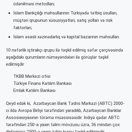
ödənilməsi metodları;
İslam Bankçılığı məhsullarının Türkiyədə tətbiq üsulları,
müştəri qrupunun xüsusiyyətləri, satış yolları və risk
faktorları;
İslam əsaslı xəzinədarlıq və kapital bazarının məhsulları.
10 nəfərlik iştirakçı qrupu ilə təşkil edilmiş səfər çərçivəsində
aşağıdakı qurumların nümayəndələri ilə görüşlər təşkil
edilmişdir.
TKBB Merkezi ofisi
Türkiye Finans Katılım Bankası
Emlak Katılım Bankası
Qeyd edək ki, Azərbaycan Bank Tədris Mərkəzi (ABTC) 2000-
ci ildə Avropa Birliyi tərəfindən yaradılıb, Azərbaycan Banklar
Assosiasiyasının törəmə müəssisəsidir. İndiyə qədər ABTC
tərəfindən 250-a yaxın təlim mövzusu üzrə, 36 mindən çox
dinləyiciyə 2500-ə yaxın təlim kursu təşkil edilmişdir.