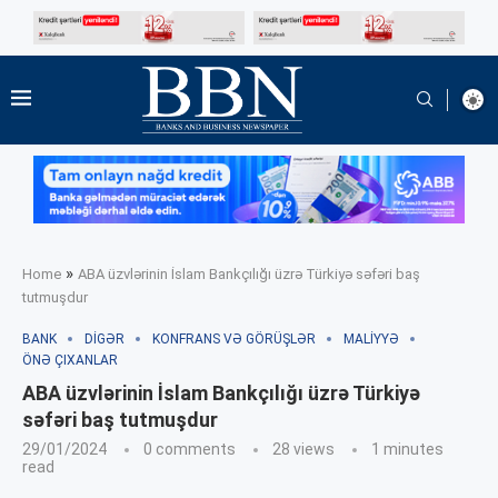
»
Home
ABA üzvlərinin İslam Bankçılığı üzrə Türkiyə səfəri baş
tutmuşdur
BANK
DIGƏR
KONFRANS VƏ GÖRÜŞLƏR
MALIYYƏ
ÖNƏ ÇIXANLAR
ABA üzvlərinin İslam Bankçılığı üzrə Türkiyə
səfəri baş tutmuşdur
29/01/2024
0 comments
28
views
1 minutes
read