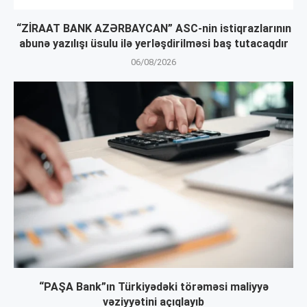
“ZİRAAT BANK AZƏRBAYCAN” ASC-nin istiqrazlarının
abunə yazılışı üsulu ilə yerləşdirilməsi baş tutacaqdır
06/08/2026
“PAŞA Bank”ın Türkiyədəki törəməsi maliyyə
vəziyyətini açıqlayıb