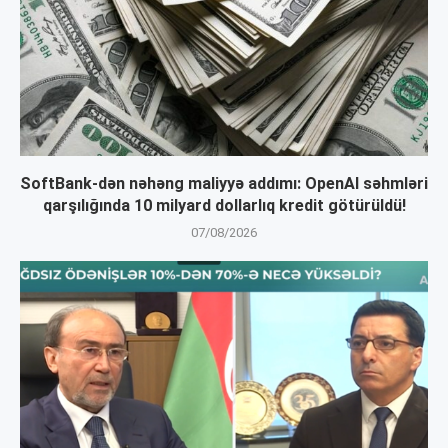
SoftBank-dən nəhəng maliyyə addımı: OpenAI səhmləri
qarşılığında 10 milyard dollarlıq kredit götürüldü!
07/08/2026