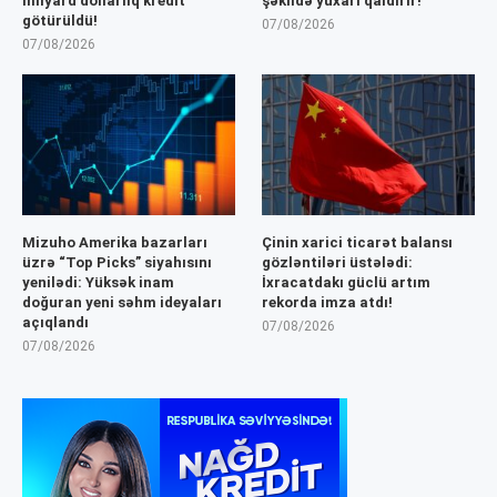
milyard dollarlıq kredit
şəkildə yuxarı qaldırır!
götürüldü!
07/08/2026
07/08/2026
Mizuho Amerika bazarları
Çinin xarici ticarət balansı
üzrə “Top Picks” siyahısını
gözləntiləri üstələdi:
yenilədi: Yüksək inam
İxracatdakı güclü artım
doğuran yeni səhm ideyaları
rekorda imza atdı!
açıqlandı
07/08/2026
07/08/2026