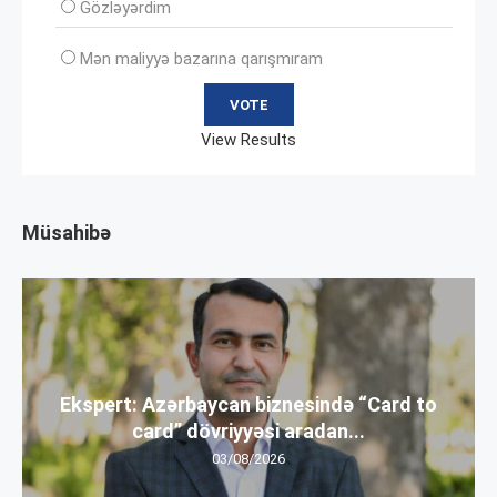
Gözləyərdim
Mən maliyyə bazarına qarışmıram
View Results
Müsahibə
Ekspert: Azərbaycan biznesində “Card to
card” dövriyyəsi aradan...
03/08/2026