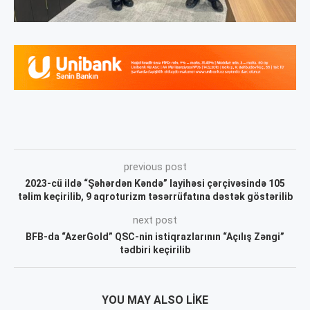
previous post
2023-cü ildə “Şəhərdən Kəndə” layihəsi çərçivəsində 105
təlim keçirilib, 9 aqroturizm təsərrüfatına dəstək göstərilib
next post
BFB-da “AzerGold” QSC-nin istiqrazlarının “Açılış Zəngi”
tədbiri keçirilib
YOU MAY ALSO LIKE