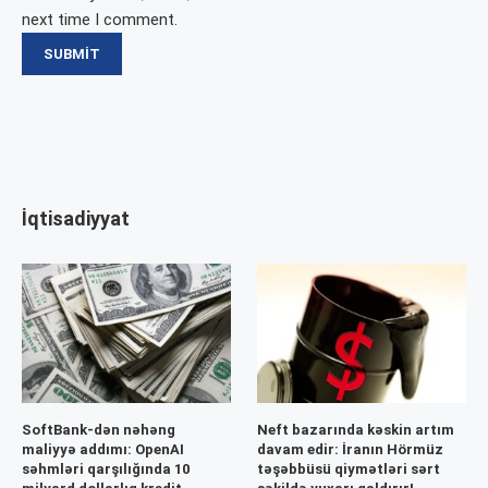
next time I comment.
İqtisadiyyat
SoftBank-dən nəhəng
Neft bazarında kəskin artım
maliyyə addımı: OpenAI
davam edir: İranın Hörmüz
səhmləri qarşılığında 10
təşəbbüsü qiymətləri sərt