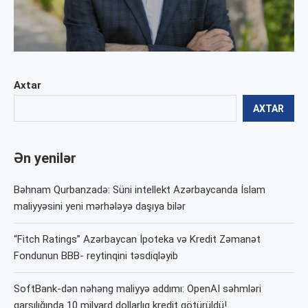
Axtar
AXTAR
Ən yenilər
Bəhnam Qurbanzadə: Süni intellekt Azərbaycanda İslam
maliyyəsini yeni mərhələyə daşıya bilər
“Fitch Ratings” Azərbaycan İpoteka və Kredit Zəmanət
Fondunun BBB- reytinqini təsdiqləyib
SoftBank-dən nəhəng maliyyə addımı: OpenAI səhmləri
qarşılığında 10 milyard dollarlıq kredit götürüldü!