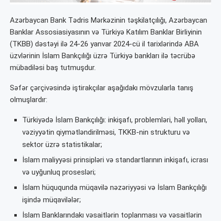
Azərbaycan Bank Tədris Mərkəzinin təşkilatçılığı, Azərbaycan
Banklar Assosiasiyasının və Türkiyə Katılım Banklar Birliyinin
(TKBB) dəstəyi ilə 24-26 yanvar 2024-cü il tarixlərində ABA
üzvlərinin İslam Bankçılığı üzrə Türkiyə bankları ilə təcrübə
mübadiləsi baş tutmuşdur.
Səfər çərçivəsində iştirakçılar aşağıdakı mövzularla tanış
olmuşlardır:
Türkiyədə İslam Bankçılığı: inkişafı, problemləri, həll yolları,
vəziyyətin qiymətləndirilməsi, TKKB-nin strukturu və
sektor üzrə statistikalar;
İslam maliyyəsi prinsipləri və standartlarının inkişafı, icrası
və uyğunluq prosesləri;
İslam hüququnda müqavilə nəzəriyyəsi və İslam Bankçılığı
işində müqavilələr;
İslam Banklarındakı vəsaitlərin toplanması və vəsaitlərin