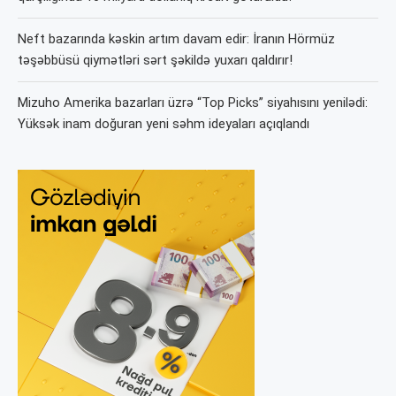
Neft bazarında kəskin artım davam edir: İranın Hörmüz
təşəbbüsü qiymətləri sərt şəkildə yuxarı qaldırır!
Mizuho Amerika bazarları üzrə “Top Picks” siyahısını yenilədi:
Yüksək inam doğuran yeni səhm ideyaları açıqlandı