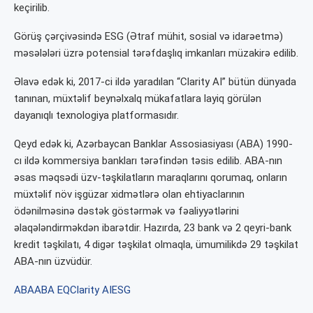
keçirilib.
Görüş çərçivəsində ESG (Ətraf mühit, sosial və idarəetmə)
məsələləri üzrə potensial tərəfdaşlıq imkanları müzakirə edilib.
Əlavə edək ki, 2017-ci ildə yaradılan “Clarity AI” bütün dünyada
tanınan, müxtəlif beynəlxalq mükafatlara layiq görülən
dayanıqlı texnologiya platformasıdır.
Qeyd edək ki, Azərbaycan Banklar Assosiasiyası (ABA) 1990-
cı ildə kommersiya bankları tərəfindən təsis edilib. ABA-nın
əsas məqsədi üzv-təşkilatların maraqlarını qorumaq, onların
müxtəlif növ işgüzar xidmətlərə olan ehtiyaclarının
ödənilməsinə dəstək göstərmək və fəaliyyətlərini
əlaqələndirməkdən ibarətdir. Hazırda, 23 bank və 2 qeyri-bank
kredit təşkilatı, 4 digər təşkilat olmaqla, ümumilikdə 29 təşkilat
ABA-nın üzvüdür.
ABA
ABA EQ
Clarity AI
ESG