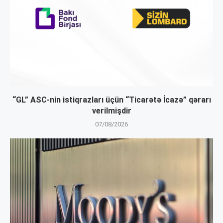
“GL” ASC-nin istiqrazları üçün “Ticarətə İcazə” qərarı
verilmişdir
07/08/2026