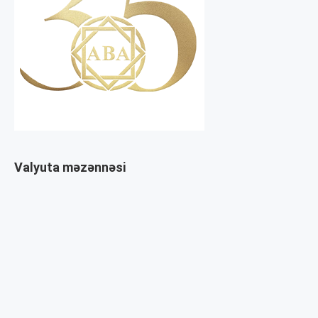
Valyuta məzənnəsi