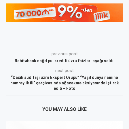
previous post
Rabitəbank nağd pul krediti üzrə faizləri aşağı saldı!
next post
“Daxili audit işi üzrə Ekspert Qrupu” “Yaşıl dünya naminə
həmrəylik ili” çərçivəsində ağacəkmə aksiyasında iştirak
edib – Foto
YOU MAY ALSO LIKE