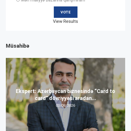
View Results
Müsahibə
Ekspert: Azərbaycan biznesində “Card to
card” dövriyyəsi aradan...
03/08/2026