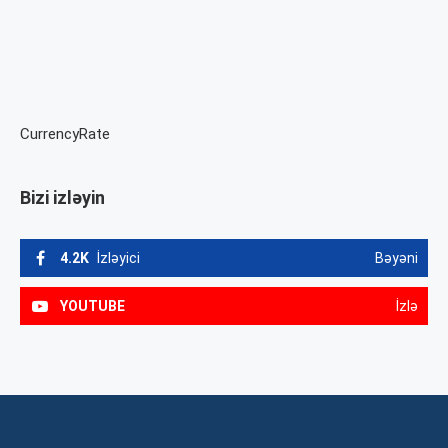
CurrencyRate
Bizi izləyin
4.2K
İzləyici
Bəyəni
YOUTUBE
İzlə