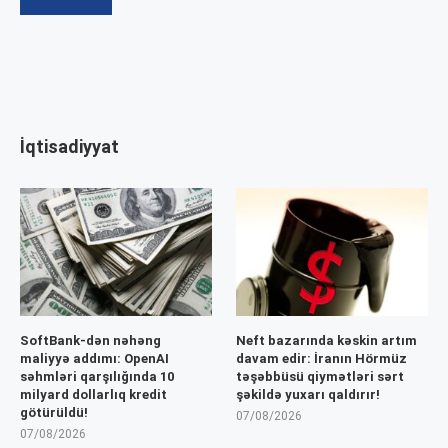
İqtisadiyyat
SoftBank-dən nəhəng
Neft bazarında kəskin artım
maliyyə addımı: OpenAI
davam edir: İranın Hörmüz
səhmləri qarşılığında 10
təşəbbüsü qiymətləri sərt
milyard dollarlıq kredit
şəkildə yuxarı qaldırır!
götürüldü!
07/08/2026
07/08/2026