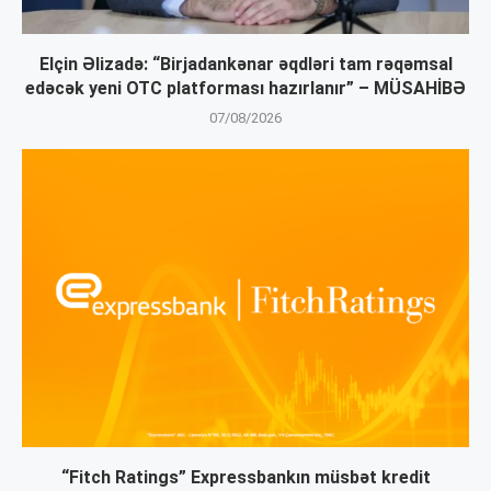
Elçin Əlizadə: “Birjadankənar əqdləri tam rəqəmsal
edəcək yeni OTC platforması hazırlanır” – MÜSAHİBƏ
07/08/2026
“Fitch Ratings” Expressbankın müsbət kredit