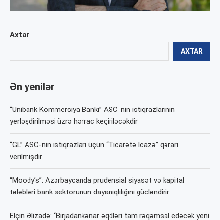
Axtar
AXTAR
Ən yenilər
“Unibank Kommersiya Bankı” ASC-nin istiqrazlarının
yerləşdirilməsi üzrə hərrac keçiriləcəkdir
“GL” ASC-nin istiqrazları üçün “Ticarətə İcazə” qərarı
verilmişdir
“Moody’s”: Azərbaycanda prudensial siyasət və kapital
tələbləri bank sektorunun dayanıqlılığını gücləndirir
Elçin Əlizadə: “Birjadankənar əqdləri tam rəqəmsal edəcək yeni