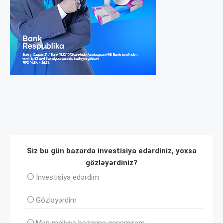
Siz bu gün bazarda investisiya edərdiniz, yoxsa
gözləyərdiniz?
İnvеstisiya edərdim
Gözləyərdim
Mən maliyyə bazarına qarışmıram