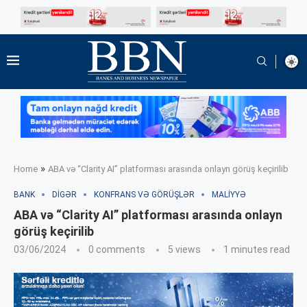
»
Home
ABA və “Clarity AI” platforması arasında onlayn görüş keçirilib
BANK
DIGƏR
KONFRANS VƏ GÖRÜŞLƏR
MALIYYƏ
ABA və “Clarity AI” platforması arasında onlayn
görüş keçirilib
03/06/2024
0 comments
5
views
1 minutes read