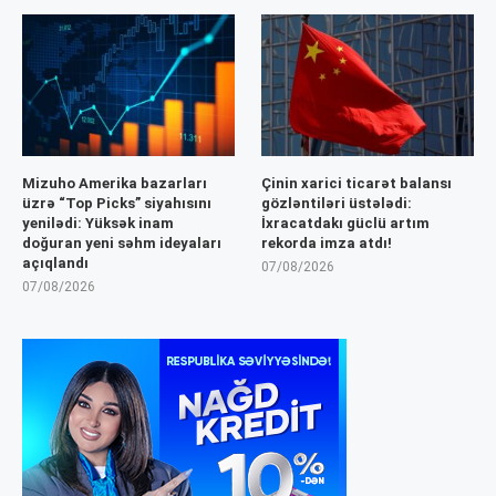
Mizuho Amerika bazarları
Çinin xarici ticarət balansı
üzrə “Top Picks” siyahısını
gözləntiləri üstələdi:
yenilədi: Yüksək inam
İxracatdakı güclü artım
doğuran yeni səhm ideyaları
rekorda imza atdı!
açıqlandı
07/08/2026
07/08/2026