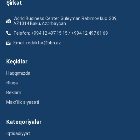
Şirkət
World Business Center. Suleyman Rahimov küç. 309,
AZ1014 Baku, Azərbaycan
Telefon: +994 12 497 15 15 / +994 12 497 61 69
Email: redaktor@bbn.az
Keçidlər
Haqqımızda
Əlaqə
Reklam
Məxfilik siyasəti
Kateqoriyalar
İqtisadiyyat