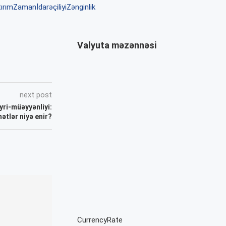
ırım
Zamanİdarəçiliyi
Zənginlik
Valyuta məzənnəsi
next post
yri-müəyyənliyi:
ətlər niyə enir?
CurrencyRate