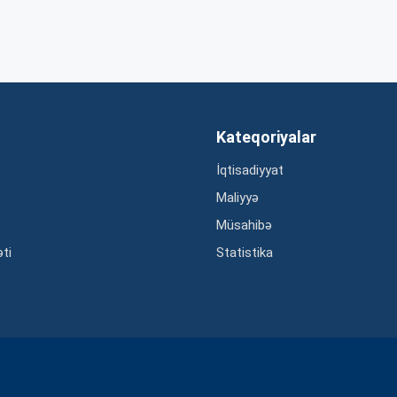
Kateqoriyalar
İqtisadiyyat
Maliyyə
Müsahibə
əti
Statistika