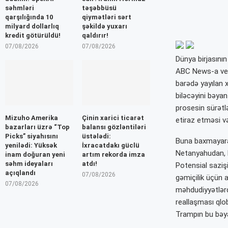
səhmləri
təşəbbüsü
qarşılığında 10
qiymətləri sərt
milyard dollarlıq
şəkildə yuxarı
kredit götürüldü!
qaldırır!
07/08/2026
07/08/2026
Dünya birjasını
ABC News-a ver
barədə yayılan x
biləcəyini bəyan
prosesin sürətlə 
Mizuho Amerika
Çinin xarici ticarət
etiraz etməsi və
bazarları üzrə “Top
balansı gözləntiləri
Picks” siyahısını
üstələdi:
Buna baxmayaraq
yenilədi: Yüksək
İxracatdakı güclü
Netanyahudan, hə
inam doğuran yeni
artım rekorda imza
səhm ideyaları
atdı!
Potensial sazişi
açıqlandı
07/08/2026
gəmiçilik üçün 
07/08/2026
məhdudiyyətlərdi
reallaşması qlo
Trampın bu bəyan