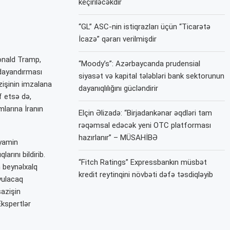
keçiriləcəkdir
“GL” ASC-nin istiqrazları üçün “Ticarətə
İcazə” qərarı verilmişdir
Donald Tramp,
“Moody’s”: Azərbaycanda prudensial
dayandırması
siyasət və kapital tələbləri bank sektorunun
zişinin imzalana
dayanıqlılığını gücləndirir
f etsə də,
mlarına İranın
Elçin Əlizadə: “Birjadankənar əqdləri tam
rəqəmsal edəcək yeni OTC platforması
hazırlanır” – MÜSAHİBƏ
nyamin
rını bildirib.
“Fitch Ratings” Expressbankın müsbət
n beynəlxalq
kredit reytinqini növbəti dəfə təsdiqləyib
yulacaq
sazişin
Ekspertlər