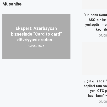
Müsahibə
“Unibank Komm
ASC-nin ist
yerləşdirilmə
Ekspert: Azərbaycan
keçiril
biznesində “Card to card”
07/08
dövriyyəsi aradan...
03/08/2026
Elçin Əlizadə:
əqdləri tam r
yeni OTC p
hazırlanır”
07/08