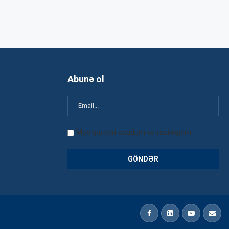
Abunə ol
Mən şərtləri oxudum və razılaşdım