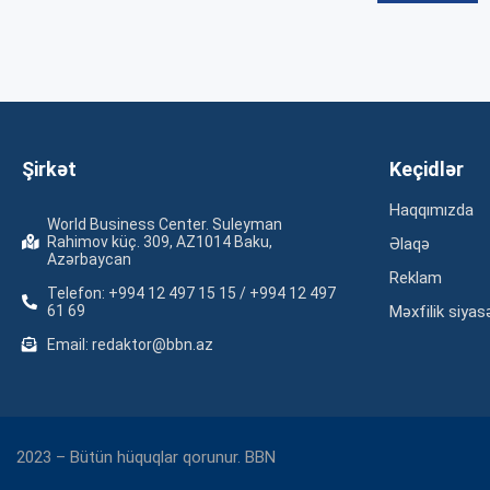
Şirkət
Keçidlər
Haqqımızda
World Business Center. Suleyman
Rahimov küç. 309, AZ1014 Baku,
Əlaqə
Azərbaycan
Reklam
Telefon: +994 12 497 15 15 / +994 12 497
61 69
Məxfilik siyas
Email: redaktor@bbn.az
2023 – Bütün hüquqlar qorunur. BBN