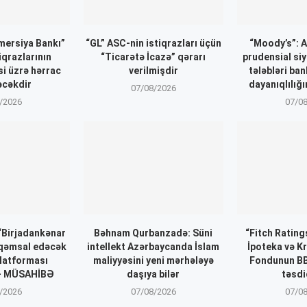
ersiya Bankı”
“GL” ASC-nin istiqrazları üçün
“Moody’s”: 
iqrazlarının
“Ticarətə İcazə” qərarı
prudensial siy
si üzrə hərrac
verilmişdir
tələbləri ba
əcəkdir
dayanıqlılığı
07/08/2026
/2026
07/0
 “Birjadankənar
Bəhnam Qurbanzadə: Süni
“Fitch Ratin
əqəmsal edəcək
intellekt Azərbaycanda İslam
İpoteka və K
latforması
maliyyəsini yeni mərhələyə
Fondunun BB
 – MÜSAHİBƏ
daşıya bilər
təsdi
/2026
07/08/2026
07/0