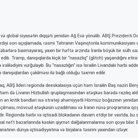
n və qlobal siyasətin diqqəti yenidən Ağ Evə yönəlib. ABŞ Prezidenti 
diyi son açıqlamada, rəsmi Tehranın Vaşinqtonla kommunikasiyanı 
əbərlərə baxmayaraq, yaxın bir həftə ərzində İranla böyük bir sülh sa
 edib. Tramp, danışıqlarda kiçik bir “nasazlıq” (glitch) yaşandığını etira
irəlilədiyini vurğulayıb. Bu “nasazlığın” isə İsrailin Livandakı hərbi addı
 danışıqlardan çəkilməsi ilə bağlı olduğu təxmin edilir.
, ABŞ lideri regionda deeskalasiya üçün həm İsrailin Baş naziri Be
m də Livanın Hizbullah qruplaşmasından atəşkəs barədə razılıq aldıqla
n ən kritik bəndləri isə strateji əhəmiyyətli Hörmüz boğazının yenidə
açılması, mövcud atəşkəsin uzadılması və İranın nüvə proqramına qo
r. Regionda hərbi və iqtisadi blokadanın davam etdiyi bir vaxtda, bu 
bal neft bazarlarında kəskin qiymət dalğalanmalarına son qoya bilər. 
atının dünya iqtisadiyyatına və birjalara təsirini yaxından izləyir.