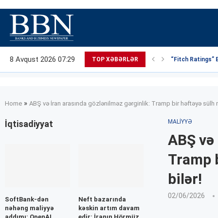
8 Avqust 2026 07:29
TOP XƏBƏRLƏR
“Fitch Ratings” 
»
Home
ABŞ və İran arasında gözlənilməz gərginlik: Tramp bir həftəyə sülh m
MALIYYƏ
İqtisadiyyat
ABŞ və 
Tramp b
bilər!
02/06/2026
SoftBank-dən
Neft bazarında
nəhəng maliyyə
kəskin artım davam
addımı: OpenAI
edir: İranın Hörmüz