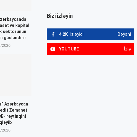
Bizi izləyin
Azərbaycanda
asət və kapital
nk sektorunun
4.2K
İzləyici
Bəyəni
nı gücləndirir
8/2026
YOUTUBE
İzlə
gs” Azərbaycan
redit Zəmanət
B- reytinqini
qləyib
8/2026