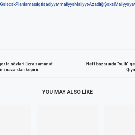
GələcəkPlanlaması
iqtisadiyyat
maliyyə
MaliyyəAzadlığı
ŞəxsiMaliyyə
yat
ğorta növləri üzrə zəmanət
Neft bazarında “sülh” qe
ini nəzərdən keçirir
Qiym
YOU MAY ALSO LIKE