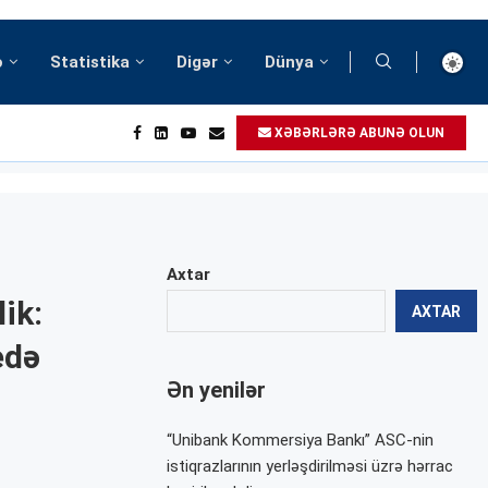
ə
Statistika
Digər
Dünya
XƏBƏRLƏRƏ ABUNƏ OLUN
Axtar
ik:
AXTAR
edə
Ən yenilər
“Unibank Kommersiya Bankı” ASC-nin
istiqrazlarının yerləşdirilməsi üzrə hərrac