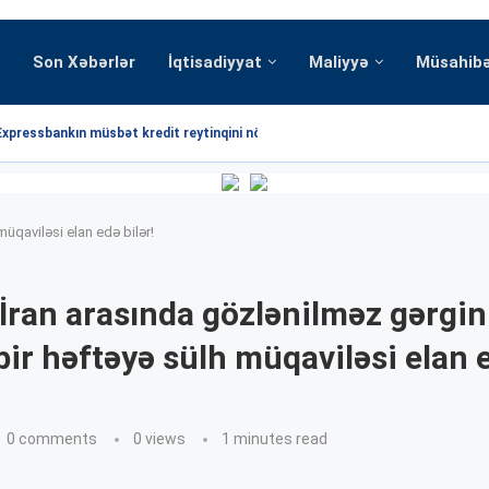
Son Xəbərlər
İqtisadiyyat
Maliyyə
Müsahib
Expressbankın müsbət kredit reytinqini növbəti dəfə...
üqaviləsi elan edə bilər!
İran arasında gözlənilməz gərginl
ir həftəyə sülh müqaviləsi elan 
0 comments
0
views
1 minutes read