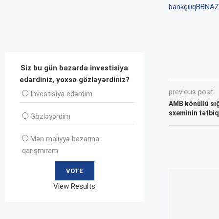
bankçılıq
BBNAZ
Siz bu gün bazarda investisiya
edərdiniz, yoxsa gözləyərdiniz?
previous post
İnvеstisiya edərdim
AMB könüllü sı
sxeminin tətbiq
Gözləyərdim
Mən maliyyə bazarına
qarışmıram
View Results