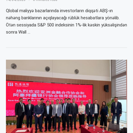
Qlobal maliyyə bazarlarında investorların diqqəti ABŞ-ın
nəhəng banklarının açıqlayacağı rüblük hesabatlara yönəlib.
Ötən sessiyada S&P 500 indeksinin 1%-lik kəskin yüksəlişindən
sonra Wall …