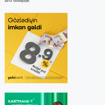
dəfə təsdiqləyib