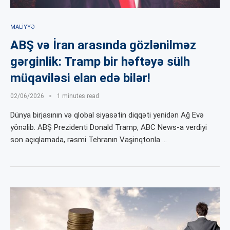
MALIYYƏ
ABŞ və İran arasında gözlənilməz
gərginlik: Tramp bir həftəyə sülh
müqaviləsi elan edə bilər!
02/06/2026
1 minutes read
Dünya birjasının və qlobal siyasətin diqqəti yenidən Ağ Evə
yönəlib. ABŞ Prezidenti Donald Tramp, ABC News-a verdiyi
son açıqlamada, rəsmi Tehranın Vaşinqtonla …