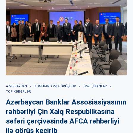
AZƏRBAYCAN
KONFRANS VƏ GÖRÜŞLƏR
ÖNƏ ÇIXANLAR
TOP XƏBƏRLƏR
Azərbaycan Banklar Assosiasiyasının
rəhbərliyi Çin Xalq Respublikasına
səfəri çərçivəsində AFCA rəhbərliyi
ilə görüş keçirib