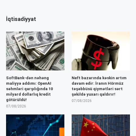
İqtisadiyyat
SoftBank-dən nəhəng
Neft bazarında kəskin artım
maliyyə addımı: OpenAI
davam edir: İranın Hörmüz
səhmləri qarşılığında 10
təşəbbüsü qiymətləri sərt
milyard dollarlıq kredit
şəkildə yuxarı qaldırır!
götürüldü!
07/08/2026
07/08/2026