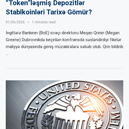
“Token”ləşmiş Depozitlər
Stablkoinləri Tarixə Gömür?
01/06/2026
1 minutes read
İngiltərə Bankının (BoE) icraçı direktoru Meqan Qrinin (Megan
Greene) Dubrovnikdə keçirilən konfransda səsləndirdiyi fikirlər
maliyyə dünyasında geniş müzakirələrə səbəb olub. Qrin bildirib
…