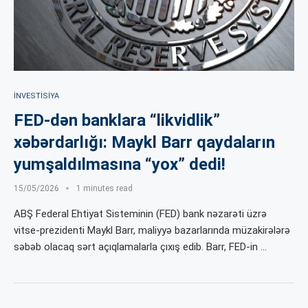
İNVESTISIYA
FED-dən banklara “likvidlik”
xəbərdarlığı: Maykl Barr qaydaların
yumşaldılmasına “yox” dedi!
15/05/2026
1 minutes read
ABŞ Federal Ehtiyat Sisteminin (FED) bank nəzarəti üzrə
vitse-prezidenti Maykl Barr, maliyyə bazarlarında müzakirələrə
səbəb olacaq sərt açıqlamalarla çıxış edib. Barr, FED-in …