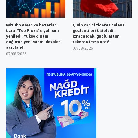
Mizuho Amerika bazarları
Çinin xarici ticarət balansı
üzrə “Top Picks” siyahısını
gözləntiləri üstələdi:
yenilədi: Yüksək inam
İxracatdakı güclü artım
doğuran yeni səhm ideyaları
rekorda imza atdı!
açıqlandı
07/08/2026
07/08/2026