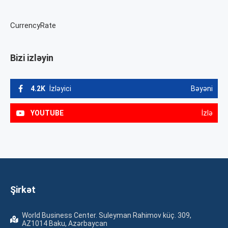
CurrencyRate
Bizi izləyin
4.2K
İzləyici
Bəyəni
YOUTUBE
İzlə
Şirkət
World Business Center. Suleyman Rahimov küç. 309,
AZ1014 Baku, Azərbaycan