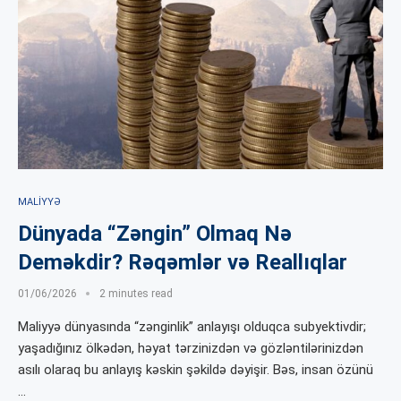
MALIYYƏ
Dünyada “Zəngin” Olmaq Nə
Deməkdir? Rəqəmlər və Reallıqlar
01/06/2026
2 minutes read
Maliyyə dünyasında “zənginlik” anlayışı olduqca subyektivdir;
yaşadığınız ölkədən, həyat tərzinizdən və gözləntilərinizdən
asılı olaraq bu anlayış kəskin şəkildə dəyişir. Bəs, insan özünü
…