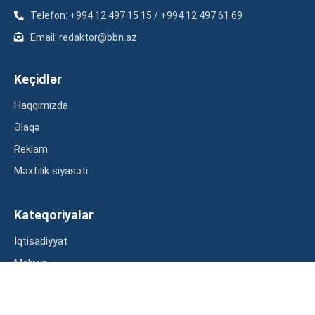
Telefon: +994 12 497 15 15 / +994 12 497 61 69
Email: redaktor@bbn.az
Keçidlər
Haqqımızda
Əlaqə
Reklam
Məxfilik siyasəti
Kateqoriyalar
İqtisadiyyat
Maliyyə
Müsahibə
Statistika