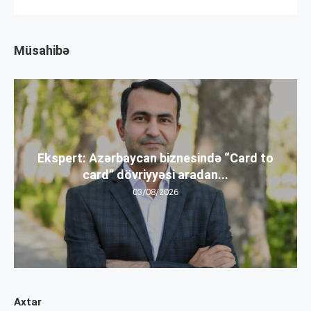
Müsahibə
Ekspert: Azərbaycan biznesində “Card to
card” dövriyyəsi aradan...
03/08/2026
Axtar