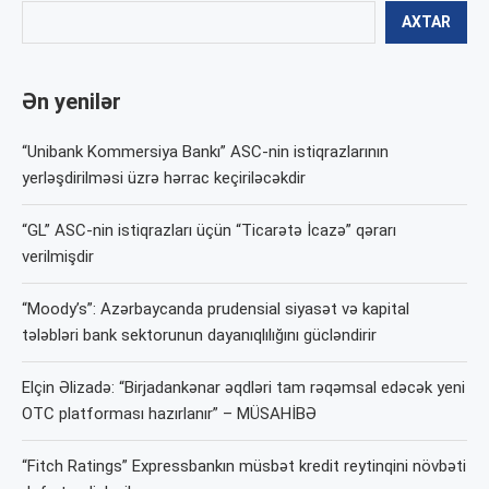
AXTAR
Ən yenilər
“Unibank Kommersiya Bankı” ASC-nin istiqrazlarının
yerləşdirilməsi üzrə hərrac keçiriləcəkdir
“GL” ASC-nin istiqrazları üçün “Ticarətə İcazə” qərarı
verilmişdir
“Moody’s”: Azərbaycanda prudensial siyasət və kapital
tələbləri bank sektorunun dayanıqlılığını gücləndirir
Elçin Əlizadə: “Birjadankənar əqdləri tam rəqəmsal edəcək yeni
OTC platforması hazırlanır” – MÜSAHİBƏ
“Fitch Ratings” Expressbankın müsbət kredit reytinqini növbəti