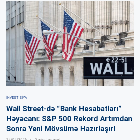
İNVESTISIYA
Wall Street-də “Bank Hesabatları”
Həyəcanı: S&P 500 Rekord Artımdan
Sonra Yeni Mövsümə Hazırlaşır!
14/04/2026
0 minutes read