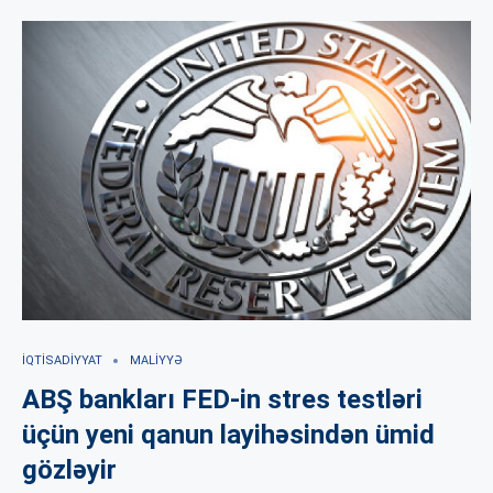
İQTISADIYYAT
MALIYYƏ
ABŞ bankları FED-in stres testləri
üçün yeni qanun layihəsindən ümid
gözləyir