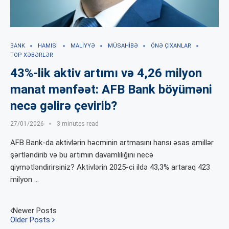
BANK
HAMISI
MALIYYƏ
MÜSAHIBƏ
ÖNƏ ÇIXANLAR
TOP XƏBƏRLƏR
43%-lik aktiv artımı və 4,26 milyon
manat mənfəət: AFB Bank böyüməni
necə gəlirə çevirib?
27/01/2026
3 minutes read
AFB Bank-da aktivlərin həcminin artmasını hansı əsas amillər
şərtləndirib və bu artımın davamlılığını necə
qiymətləndirirsiniz? Aktivlərin 2025-ci ildə 43,3% artaraq 423
milyon …
Newer Posts
Older Posts