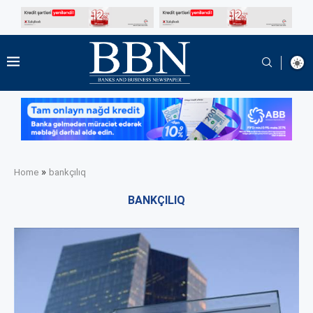
»
Home
bankçılıq
BANKÇILIQ