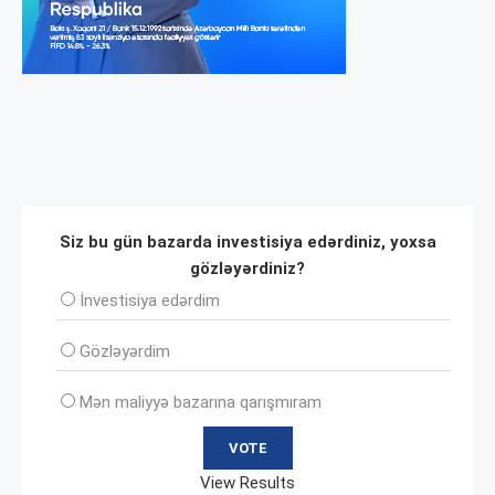
Siz bu gün bazarda investisiya edərdiniz, yoxsa
gözləyərdiniz?
İnvеstisiya edərdim
Gözləyərdim
Mən maliyyə bazarına qarışmıram
View Results