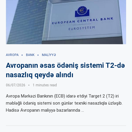
AVROPA
BANK
MALIYYƏ
Avropanın əsas ödəniş sistemi T2-də
nasazlıq qeydə alındı
06/07/2026
1 minutes read
Avropa Mərkəzi Bankının (ECB) idarə etdiyi Target 2 (T2) iri
məbləğli ödəniş sistemi son günlər texniki nasazlıqla üzləşib.
Hadisə Avropanın maliyyə bazarlarında …