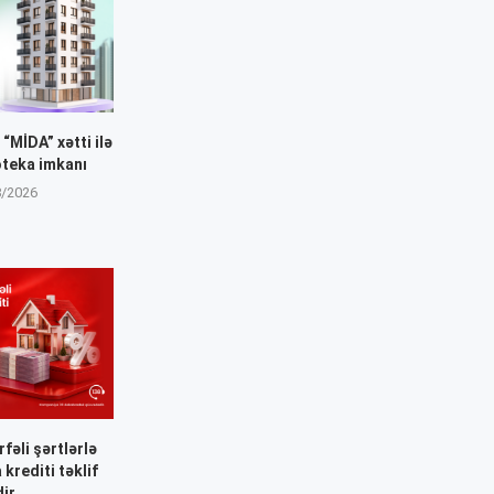
“MİDA” xətti ilə
oteka imkanı
8/2026
fəli şərtlərlə
 krediti təklif
dir