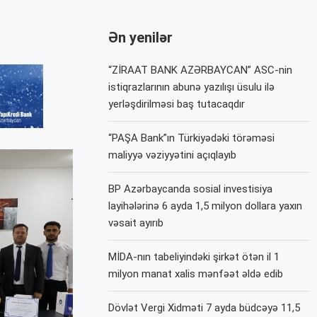
Ən yenilər
“ZİRAAT BANK AZƏRBAYCAN” ASC-nin
istiqrazlarının abunə yazılışı üsulu ilə
yerləşdirilməsi baş tutacaqdır
“PAŞA Bank”ın Türkiyədəki törəməsi
maliyyə vəziyyətini açıqlayıb
BP Azərbaycanda sosial investisiya
layihələrinə 6 ayda 1,5 milyon dollara yaxın
vəsait ayırıb
MİDA-nın tabeliyindəki şirkət ötən il 1
milyon manat xalis mənfəət əldə edib
Dövlət Vergi Xidməti 7 ayda büdcəyə 11,5