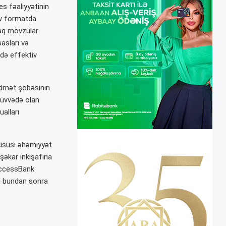
es fəaliyyətinin
tiv formatda
araq mövzular
asları və
 də effektiv
xidmət şöbəsinin
 qüvvədə olan
alları
üsusi əhəmiyyət
eşəkar inkişafına
AccessBank
ni bundan sonra