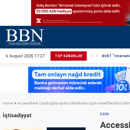
6 Avqust 2026 17:27
TOP XƏBƏRLƏR
BOKT “Internatio
»
Home
AccessBank Qarabağda qadın sahibkarlar üçün maarifləndirici təlim
BANK
İqtisadiyyat
Access