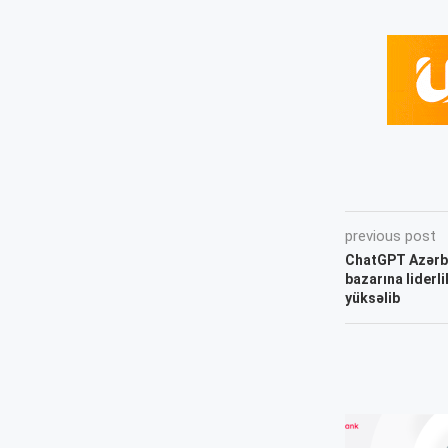
previous post
ChatGPT Azərba
bazarına liderli
yüksəlib