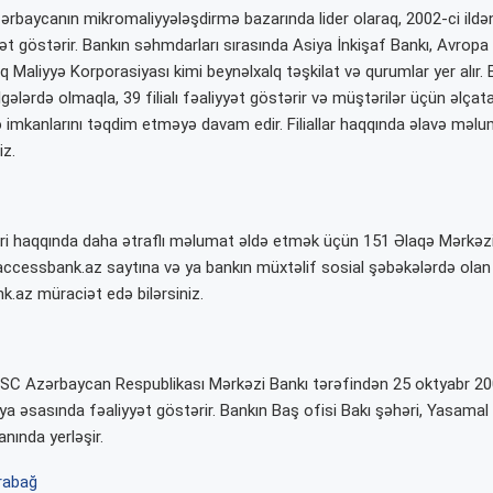
baycanın mikromaliyyələşdirmə bazarında lider olaraq, 2002-ci ildən
ət göstərir. Bankın səhmdarları sırasında Asiya İnkişaf Bankı, Avropa 
q Maliyyə Korporasiyası kimi beynəlxalq təşkilat və qurumlar yer alır.
gələrdə olmaqla, 39 filialı fəaliyyət göstərir və müştərilər üçün əlçat
 imkanlarını təqdim etməyə davam edir. Filiallar haqqında əlavə məl
iz.
ri haqqında daha ətraflı məlumat əldə etmək üçün 151 Əlaqə Mərkəz
cessbank.az saytına və ya bankın müxtəlif sosial şəbəkələrdə olan 
az müraciət edə bilərsiniz.
 Azərbaycan Respublikası Mərkəzi Bankı tərəfindən 25 oktyabr 2002-c
iya əsasında fəaliyyət göstərir. Bankın Baş ofisi Bakı şəhəri, Yasamal 
nında yerləşir.
rabağ