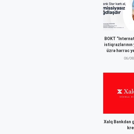
BOKT “Internat
istiqrazlarının
üzrə hərrac y
06/08
Xalq Bankdan g
kre