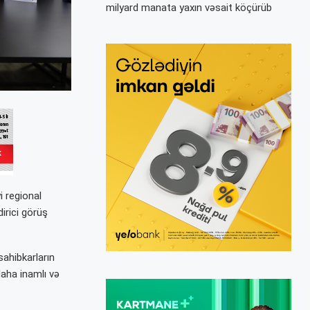
milyard manata yaxın vəsait köçürüb
i regional
irici görüş
ahibkarların
daha inamlı və