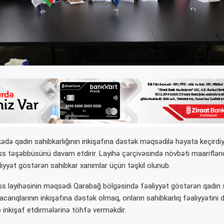
də qadın sahibkarlığının inkişafına dəstək məqsədilə həyata keçirdiy
təşəbbüsünü davam etdirir. Layihə çərçivəsində növbəti maariflənd
iyyət göstərən sahibkar xanımlar üçün təşkil olunub.
layihəsinin məqsədi Qarabağ bölgəsində fəaliyyət göstərən qadın s
bacarıqlarının inkişafına dəstək olmaq, onların sahibkarlıq fəaliyyətini 
ə inkişaf etdirmələrinə töhfə verməkdir.