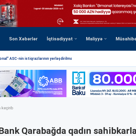
Son Xəbərlər
İqtisadiyyat
Maliyyə
Müsahib
nal” ASC-nin istiqrazlarının yerləşdirilməsi üzrə hərrac yekunlaşmışdır
 keçirib
Bank Qarabağda qadın sahibkarl