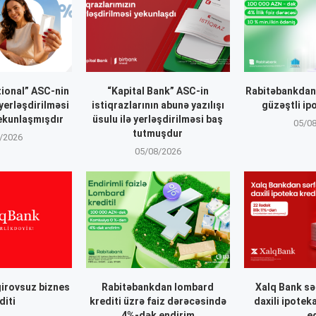
ional” ASC-nin
“Kapital Bank” ASC-in
Rabitəbankdan 
 yerləşdirilməsi
istiqrazlarının abunə yazılışı
güzəştli ip
ekunlaşmışdır
üsulu ilə yerləşdirilməsi baş
05/0
tutmuşdur
/2026
05/08/2026
irovsuz biznes
Rabitəbankdan lombard
Xalq Bank sər
diti
krediti üzrə faiz dərəcəsində
daxili ipoteka
4%-dək endirim
e