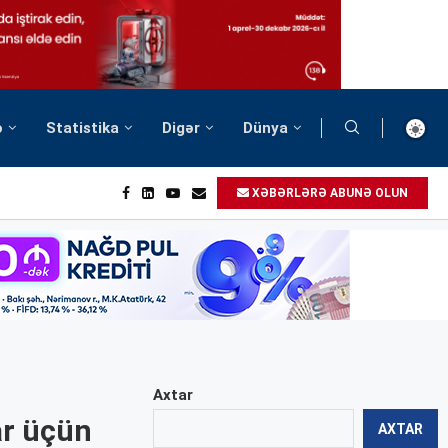
ə
Statistika
Digər
Dünya
XƏBƏRLƏRƏ ABUNƏ OLUN
Axtar
ar üçün
AXTAR