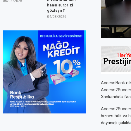
05/08/2026
hansı sürprizi
gözləyir?
04/08/2026
AccessBank ölkə
Access2Success 
Xankəndidə fəal
Access2Success 
biznes bilik və 
dayanıqlı şəkild