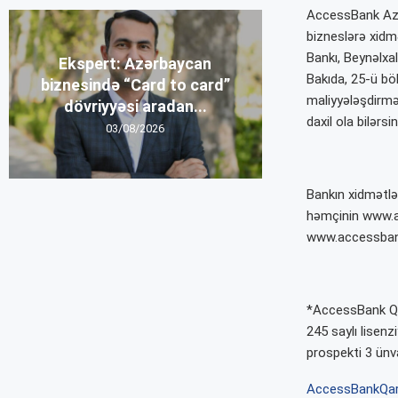
AccessBank Azər
bizneslərə xidm
Bankı, Beynəlxal
Ekspert: Azərbaycan
Bakıda, 25-ü böl
biznesində “Card to card”
maliyyələşdirmə
dövriyyəsi aradan...
daxil ola bilərsin
03/08/2026
Bankın xidmətlə
həmçinin www.ac
www.accessbank.
*AccessBank QSC
245 saylı lisenz
prospekti 3 ünva
AccessBank
Qa