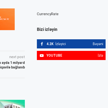
CurrencyRate
Bizi izləyin
4.2K
İzləyici
Bəyəni
YOUTUBE
İzlə
next post
tı ayda 1 milyard
qavilə bağlanıb