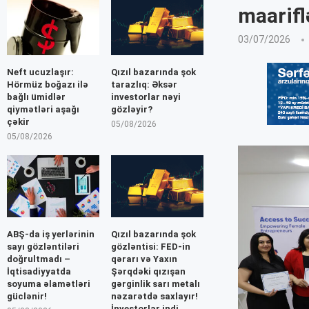
maarifl
03/07/2026
Neft ucuzlaşır:
Qızıl bazarında şok
Hörmüz boğazı ilə
tarazlıq: Əksər
bağlı ümidlər
investorlar nəyi
qiymətləri aşağı
gözləyir?
çəkir
05/08/2026
05/08/2026
ABŞ-da iş yerlərinin
Qızıl bazarında şok
sayı gözləntiləri
gözləntisi: FED-in
doğrultmadı –
qərarı və Yaxın
İqtisadiyyatda
Şərqdəki qızışan
soyuma əlamətləri
gərginlik sarı metalı
güclənir!
nəzarətdə saxlayır!
İnvestorlar indi