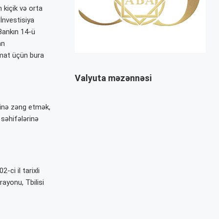
 kiçik və orta
İnvestisiya
 Bankın 14-ü
an
umat üçün bura
Valyuta məzənnəsi
inə zəng etmək,
səhifələrinə
i il tarixli
rayonu, Tbilisi