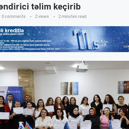
əndirici təlim keçirib
0 comments
2
views
2 minutes read