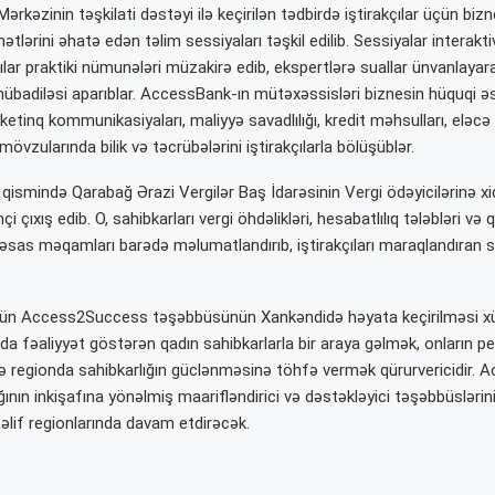
rkəzinin təşkilati dəstəyi ilə keçirilən tədbirdə iştirakçılar üçün bizn
ətlərini əhatə edən təlim sessiyaları təşkil edilib. Sessiyalar interak
akçılar praktiki nümunələri müzakirə edib, ekspertlərə suallar ünvanlay
 mübadiləsi aparıblar. AccessBank-ın mütəxəssisləri biznesin hüquqi əs
etinq kommunikasiyaları, maliyyə savadlılığı, kredit məhsulları, eləcə
övzularında bilik və təcrübələrini iştirakçılarla bölüşüblər.
 qismində Qarabağ Ərazi Vergilər Baş İdarəsinin Vergi ödəyicilərinə 
i çıxış edib. O, sahibkarları vergi öhdəlikləri, hesabatlılıq tələbləri və
 əsas məqamları barədə məlumatlandırıb, iştirakçıları maraqlandıran su
n Access2Success təşəbbüsünün Xankəndidə həyata keçirilməsi x
da fəaliyyət göstərən qadın sahibkarlarla bir araya gəlmək, onların p
 regionda sahibkarlığın güclənməsinə töhfə vermək qürurvericidir. 
ğının inkişafına yönəlmiş maarifləndirici və dəstəkləyici təşəbbüsləri
əlif regionlarında davam etdirəcək.