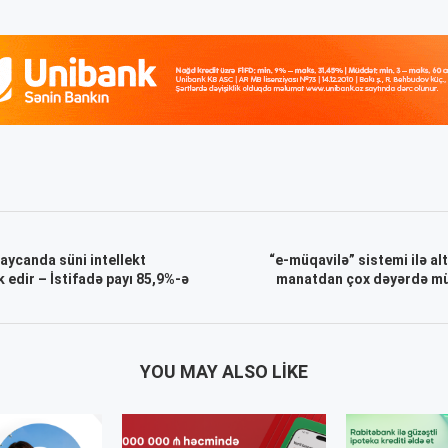
ycanda süni intellekt
“e-müqavilə” sistemi ilə al
k edir – İstifadə payı 85,9%-ə
manatdan çox dəyərdə mü
YOU MAY ALSO LIKE