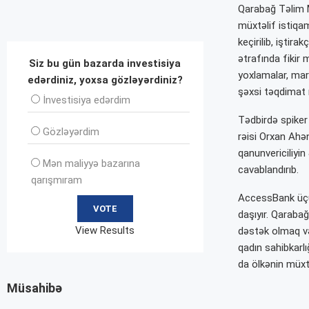
Qarabağ Təlim Mə
müxtəlif istiqam
keçirilib, iştir
ətrafında fikir
Siz bu gün bazarda investisiya
yoxlamalar, mark
edərdiniz, yoxsa gözləyərdiniz?
şəxsi təqdimat m
İnvеstisiya edərdim
Tədbirdə spiker
Gözləyərdim
rəisi Orxan Ahənç
qanunvericiliyin
Mən maliyyə bazarına
cavablandırıb.
qarışmıram
AccessBank üçü
daşıyır. Qarabağ
View Results
dəstək olmaq və
qadın sahibkarlı
da ölkənin müxt
Müsahibə