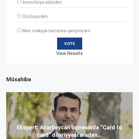
İnvеstisiya edərdim
Gözləyərdim
Mən maliyyə bazarına qarışmıram
View Results
Müsahibə
Ekspert: Azərbaycan biznesində “Card to
card” dövriyyəsi aradan...