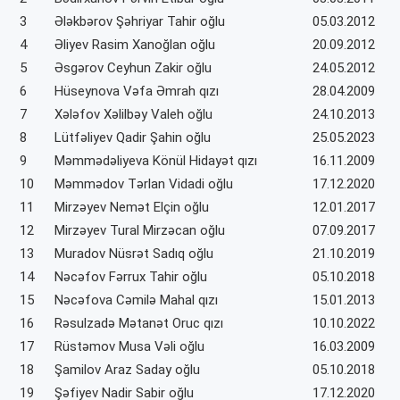
3
Ələkbərov Şəhriyar Tahir oğlu
05.03.2012
4
Əliyev Rasim Xanoğlan oğlu
20.09.2012
5
Əsgərov Ceyhun Zakir oğlu
24.05.2012
6
Hüseynova Vəfa Əmrah qızı
28.04.2009
7
Xələfov Xəlilbəy Valeh oğlu
24.10.2013
8
Lütfəliyev Qadir Şahin oğlu
25.05.2023
9
Məmmədəliyeva Könül Hidayət qızı
16.11.2009
10
Məmmədov Tərlan Vidadi oğlu
17.12.2020
11
Mirzəyev Nemət Elçin oğlu
12.01.2017
12
Mirzəyev Tural Mirzəcan oğlu
07.09.2017
13
Muradov Nüsrət Sadıq oğlu
21.10.2019
14
Nəcəfov Fərrux Tahir oğlu
05.10.2018
15
Nəcəfova Cəmilə Mahal qızı
15.01.2013
16
Rəsulzadə Mətanət Oruc qızı
10.10.2022
17
Rüstəmov Musa Vəli oğlu
16.03.2009
18
Şamilov Araz Saday oğlu
05.10.2018
19
Şəfiyev Nadir Sabir oğlu
17.12.2020