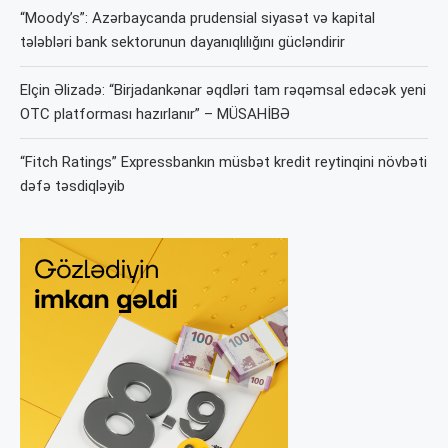
“Moody’s”: Azərbaycanda prudensial siyasət və kapital
tələbləri bank sektorunun dayanıqlılığını gücləndirir
Elçin Əlizadə: “Birjadankənar əqdləri tam rəqəmsal edəcək yeni
OTC platforması hazırlanır” – MÜSAHİBƏ
“Fitch Ratings” Expressbankın müsbət kredit reytinqini növbəti
dəfə təsdiqləyib