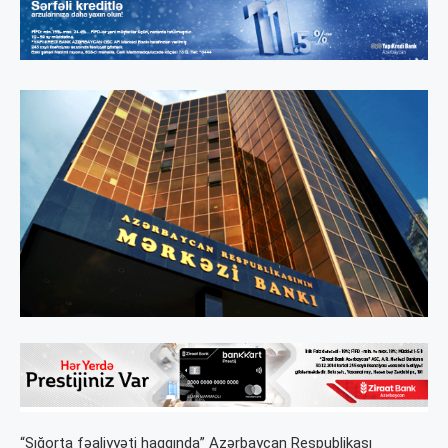
“Sığorta fəaliyyəti haqqında” Azərbaycan Respublikası