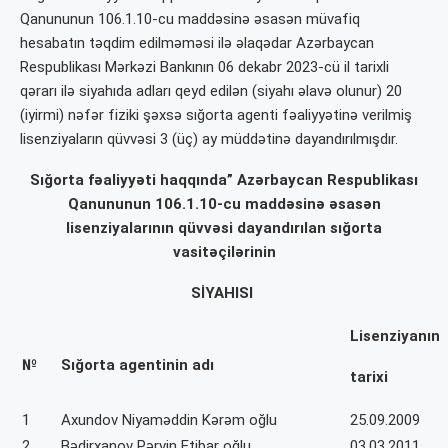
Qanununun 106.1.10-cu maddəsinə əsasən müvafiq
hesabatın təqdim edilməməsi ilə əlaqədar Azərbaycan
Respublikası Mərkəzi Bankının 06 dekabr 2023-cü il tarixli
qərarı ilə siyahıda adları qeyd edilən (siyahı əlavə olunur) 20
(iyirmi) nəfər fiziki şəxsə sığorta agenti fəaliyyətinə verilmiş
lisenziyaların qüvvəsi 3 (üç) ay müddətinə dayandırılmışdır.
Sığorta fəaliyyəti haqqında” Azərbaycan Respublikası
Qanununun 106.1.10-cu maddəsinə əsasən
lisenziyalarının qüvvəsi dayandırılan sığorta
vasitəçilərinin
SİYAHISI
Lisenziyanın
№
Sığorta agentinin adı
tarixi
1
Axundov Niyaməddin Kərəm oğlu
25.09.2009
2
Bədirxanov Pərvin Etibar oğlu
03.03.2011