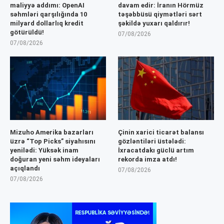
maliyyə addımı: OpenAI
davam edir: İranın Hörmüz
səhmləri qarşılığında 10
təşəbbüsü qiymətləri sərt
milyard dollarlıq kredit
şəkildə yuxarı qaldırır!
götürüldü!
07/08/2026
07/08/2026
Mizuho Amerika bazarları
Çinin xarici ticarət balansı
üzrə “Top Picks” siyahısını
gözləntiləri üstələdi:
yenilədi: Yüksək inam
İxracatdakı güclü artım
doğuran yeni səhm ideyaları
rekorda imza atdı!
açıqlandı
07/08/2026
07/08/2026