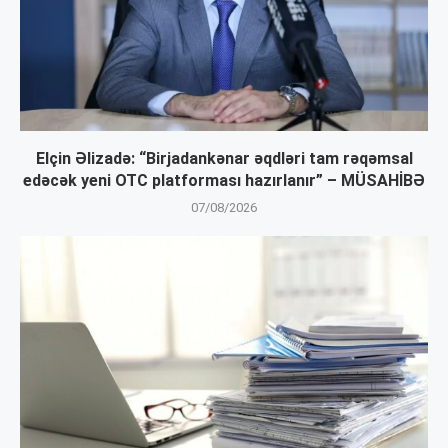
Elçin Əlizadə: “Birjadankənar əqdləri tam rəqəmsal
edəcək yeni OTC platforması hazırlanır” – MÜSAHİBƏ
07/08/2026