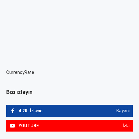
CurrencyRate
Bizi izləyin
4.2K
İzləyici
Bəyəni
YOUTUBE
İzlə