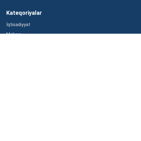
Kateqoriyalar
İqtisadiyyat
Maliyyə
Müsahibə
Statistika
Abunə ol
Mən şərtləri oxudum və razılaşdım