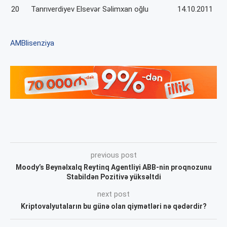
20
Tanrıverdiyev Elsevər Səlimxan oğlu
14.10.2011
AMB
lisenziya
previous post
Moody’s Beynəlxalq Reytinq Agentliyi ABB-nin proqnozunu
Stabildən Pozitivə yüksəltdi
next post
Kriptovalyutaların bu günə olan qiymətləri nə qədərdir?