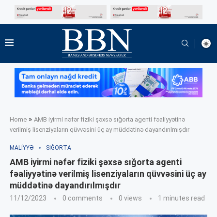
»
Home
AMB iyirmi nəfər fiziki şəxsə sığorta agenti fəaliyyətinə
verilmiş lisenziyaların qüvvəsini üç ay müddətinə dayandırılmışdır
MALIYYƏ
SIĞORTA
AMB iyirmi nəfər fiziki şəxsə sığorta agenti
fəaliyyətinə verilmiş lisenziyaların qüvvəsini üç ay
müddətinə dayandırılmışdır
11/12/2023
0 comments
0
views
1 minutes read