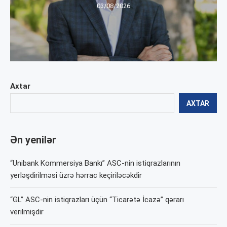
03/08/2026
Axtar
AXTAR
Ən yenilər
“Unibank Kommersiya Bankı” ASC-nin istiqrazlarının
yerləşdirilməsi üzrə hərrac keçiriləcəkdir
“GL” ASC-nin istiqrazları üçün “Ticarətə İcazə” qərarı
verilmişdir