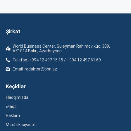
Şirkət
World Business Center. Suleyman Rahimov küç. 309,
AZ1014 Baku, Azərbaycan
Telefon: +994 12 497 15 15 / +994 12 497 61 69
Email: redaktor@bbn.az
Keçidlər
Haqqımızda
Əlaqə
Reklam
Məxfilik siyasəti