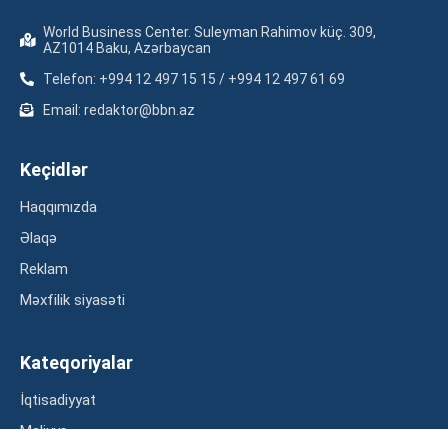
World Business Center. Suleyman Rahimov küç. 309,
AZ1014 Baku, Azərbaycan
Telefon: +994 12 497 15 15 / +994 12 497 61 69
Email: redaktor@bbn.az
Keçidlər
Haqqımızda
Əlaqə
Reklam
Məxfilik siyasəti
Kateqoriyalar
İqtisadiyyat
Maliyyə