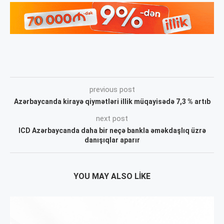
previous post
Azərbaycanda kirayə qiymətləri illik müqayisədə 7,3 % artıb
next post
ICD Azərbaycanda daha bir neçə bankla əməkdaşlıq üzrə
danışıqlar aparır
YOU MAY ALSO LIKE