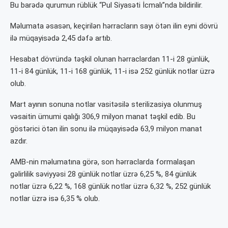
Bu barədə qurumun rüblük “Pul Siyasəti İcmalı”nda bildirilir.
Məlumata əsasən, keçirilən hərracların sayı ötən ilin eyni dövrü
ilə müqayisədə 2,45 dəfə artıb.
Hesabat dövründə təşkil olunan hərraclardan 11-i 28 günlük,
11-i 84 günlük, 11-i 168 günlük, 11-i isə 252 günlük notlar üzrə
olub.
Mart ayının sonuna notlar vasitəsilə sterilizasiya olunmuş
vəsaitin ümumi qalığı 306,9 milyon manat təşkil edib. Bu
göstərici ötən ilin sonu ilə müqayisədə 63,9 milyon manat
azdır.
AMB-nin məlumatına görə, son hərraclarda formalaşan
gəlirlilik səviyyəsi 28 günlük notlar üzrə 6,25 %, 84 günlük
notlar üzrə 6,22 %, 168 günlük notlar üzrə 6,32 %, 252 günlük
notlar üzrə isə 6,35 % olub.