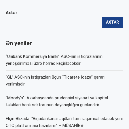
Axtar
AXTAR
Ən yenilər
“Unibank Kommersiya Bankı” ASC-nin istiqrazlarının
yerləşdirilməsi üzrə hərrac keçiriləcəkdir
“GL” ASC-nin istiqrazları üçün “Ticarətə İcazə” qərarı
verilmişdir
“Moody’s”: Azərbaycanda prudensial siyasət və kapital
tələbləri bank sektorunun dayanıqlılığını gücləndirir
Elçin Əlizadə: “Birjadankənar əqdləri tam rəqəmsal edəcək yeni
OTC platforması hazırlanır” – MÜSAHİBƏ