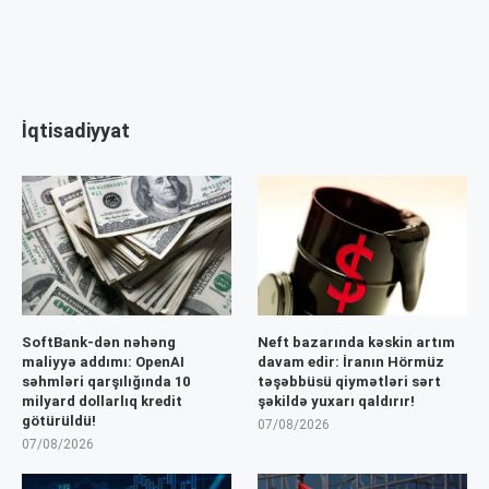
İqtisadiyyat
SoftBank-dən nəhəng
Neft bazarında kəskin artım
maliyyə addımı: OpenAI
davam edir: İranın Hörmüz
səhmləri qarşılığında 10
təşəbbüsü qiymətləri sərt
milyard dollarlıq kredit
şəkildə yuxarı qaldırır!
götürüldü!
07/08/2026
07/08/2026