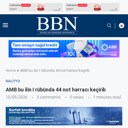
»
Home
AMB bu ilin I rübündə 44 not hərracı keçirib
MALIYYƏ
AMB bu ilin I rübündə 44 not hərracı keçirib
15/05/2026
0 comments
0
views
1 minutes read