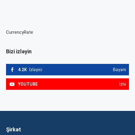
CurrencyRate
Bizi izləyin
4.2K
İzləyici
Bəyəni
YOUTUBE
İzlə
Şirkət