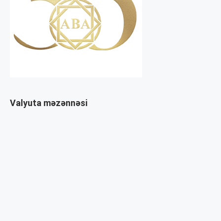
Valyuta məzənnəsi