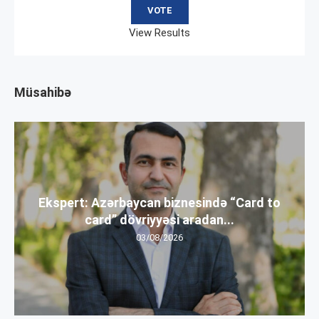
View Results
Müsahibə
Ekspert: Azərbaycan biznesində “Card to
card” dövriyyəsi aradan...
03/08/2026