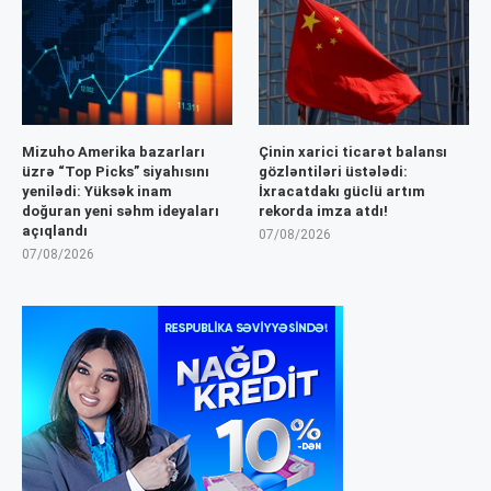
Mizuho Amerika bazarları
Çinin xarici ticarət balansı
üzrə “Top Picks” siyahısını
gözləntiləri üstələdi:
yenilədi: Yüksək inam
İxracatdakı güclü artım
doğuran yeni səhm ideyaları
rekorda imza atdı!
açıqlandı
07/08/2026
07/08/2026