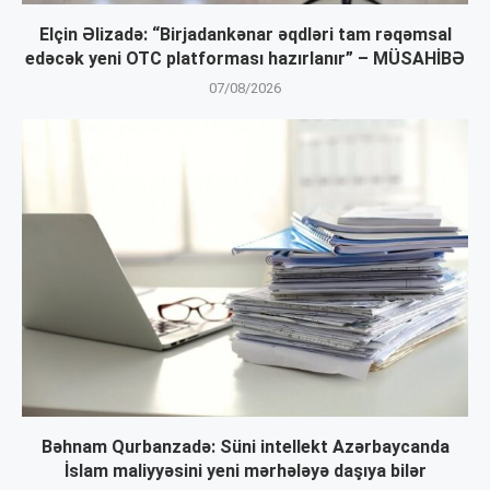
Elçin Əlizadə: “Birjadankənar əqdləri tam rəqəmsal
edəcək yeni OTC platforması hazırlanır” – MÜSAHİBƏ
07/08/2026
Bəhnam Qurbanzadə: Süni intellekt Azərbaycanda
İslam maliyyəsini yeni mərhələyə daşıya bilər