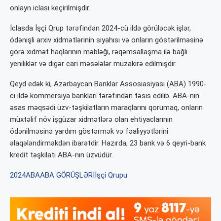
onlayn iclası keçirilmişdir.
İclasda İşçi Qrup tərəfindən 2024-cü ildə görüləcək işlər,
ödənişli arxiv xidmətlərinin siyahısı və onların göstərilməsinə
görə xidmət haqlarının məbləği, rəqəmsallaşma ilə bağlı
yeniliklər və digər cari məsələlər müzakirə edilmişdir.
Qeyd edək ki, Azərbaycan Banklar Assosiasiyası (ABA) 1990-
cı ildə kommersiya bankları tərəfindən təsis edilib. ABA-nın
əsas məqsədi üzv-təşkilatların maraqlarını qorumaq, onların
müxtəlif növ işgüzar xidmətlərə olan ehtiyaclarının
ödənilməsinə yardım göstərmək və fəaliyyətlərini
əlaqələndirməkdən ibarətdir. Hazırda, 23 bank və 6 qeyri-bank
kredit təşkilatı ABA-nın üzvüdür.
2024
ABA
ABA GÖRÜŞLƏRİ
İşçi Qrupu