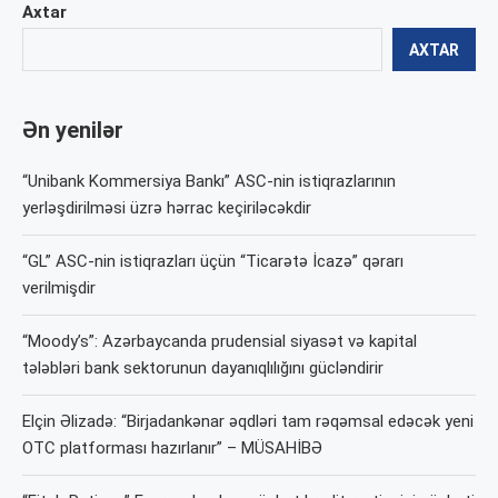
Axtar
AXTAR
Ən yenilər
“Unibank Kommersiya Bankı” ASC-nin istiqrazlarının
yerləşdirilməsi üzrə hərrac keçiriləcəkdir
“GL” ASC-nin istiqrazları üçün “Ticarətə İcazə” qərarı
verilmişdir
“Moody’s”: Azərbaycanda prudensial siyasət və kapital
tələbləri bank sektorunun dayanıqlılığını gücləndirir
Elçin Əlizadə: “Birjadankənar əqdləri tam rəqəmsal edəcək yeni
OTC platforması hazırlanır” – MÜSAHİBƏ