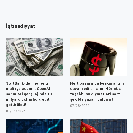
İqtisadiyyat
SoftBank-dən nəhəng
Neft bazarında kəskin artım
maliyyə addımı: OpenAI
davam edir: İranın Hörmüz
səhmləri qarşılığında 10
təşəbbüsü qiymətləri sərt
milyard dollarlıq kredit
şəkildə yuxarı qaldırır!
götürüldü!
07/08/2026
07/08/2026