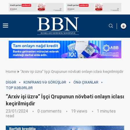
»
Home
“Arxiv işi üzrə” İşçi Qrupunun növbəti onlayn iclası keçirilmişdir
DIGƏR
KONFRANS VƏ GÖRÜŞLƏR
ÖNƏ ÇIXANLAR
TOP XƏBƏRLƏR
“Arxiv işi üzrə” İşçi Qrupunun növbəti onlayn iclası
keçirilmişdir
23/01/2024
0 comments
19
views
1 minutes
read