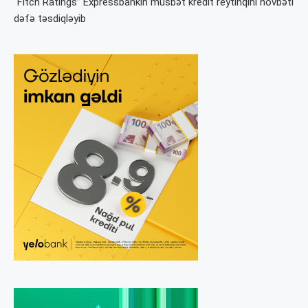
“Fitch Ratings” Expressbankın müsbət kredit reytinqini növbəti
dəfə təsdiqləyib