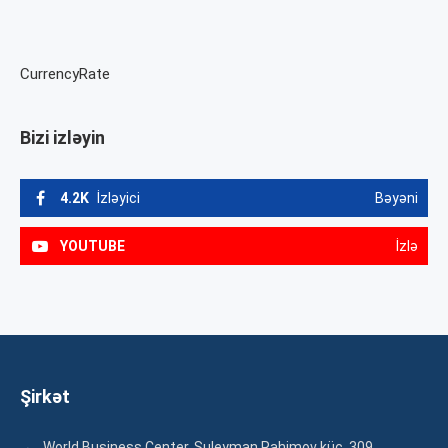
CurrencyRate
Bizi izləyin
4.2K
İzləyici
Bəyəni
YOUTUBE
İzlə
Şirkət
World Business Center. Suleyman Rahimov küç. 309,