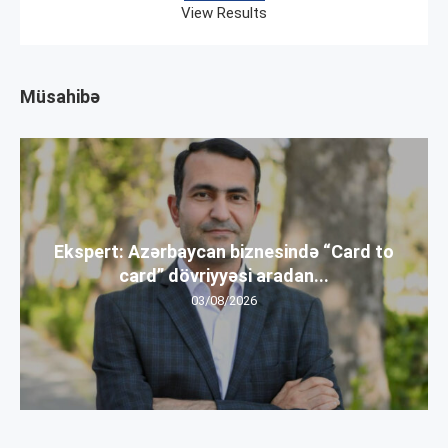
View Results
Müsahibə
Ekspert: Azərbaycan biznesində “Card to
card” dövriyyəsi aradan...
03/08/2026