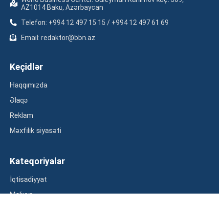
AZ1014 Baku, Azərbaycan
Telefon: +994 12 497 15 15 / +994 12 497 61 69
Email: redaktor@bbn.az
Keçidlər
Haqqımızda
Əlaqə
Reklam
Məxfilik siyasəti
Kateqoriyalar
İqtisadiyyat
Maliyyə
Müsahibə