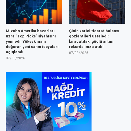
Mizuho Amerika bazarları
Çinin xarici ticarət balansı
üzrə “Top Picks” siyahısını
gözləntiləri üstələdi:
yenilədi: Yüksək inam
İxracatdakı güclü artım
doğuran yeni səhm ideyaları
rekorda imza atdı!
açıqlandı
07/08/2026
07/08/2026