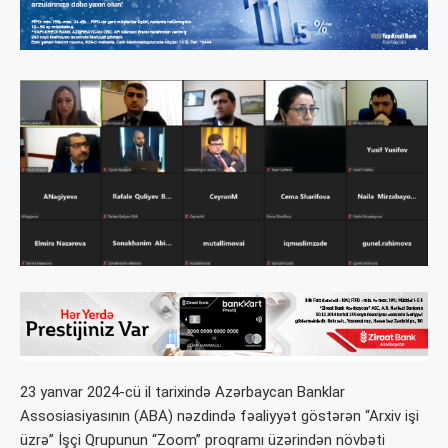
23 yanvar 2024-cü il tarixində Azərbaycan Banklar
Assosiasiyasının (ABA) nəzdində fəaliyyət göstərən “Arxiv işi
üzrə” İşçi Qrupunun “Zoom” proqramı üzərindən növbəti