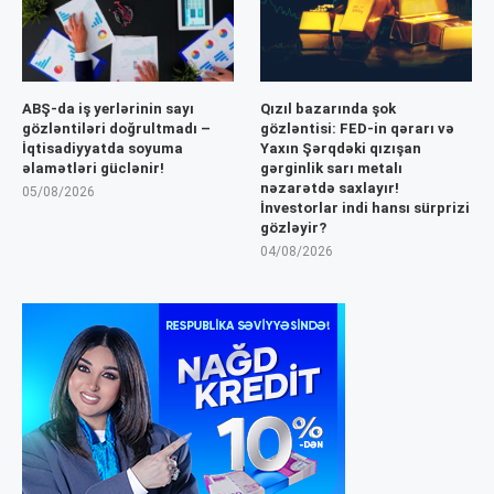
ABŞ-da iş yerlərinin sayı
Qızıl bazarında şok
gözləntiləri doğrultmadı –
gözləntisi: FED-in qərarı və
İqtisadiyyatda soyuma
Yaxın Şərqdəki qızışan
əlamətləri güclənir!
gərginlik sarı metalı
nəzarətdə saxlayır!
05/08/2026
İnvestorlar indi hansı sürprizi
gözləyir?
04/08/2026