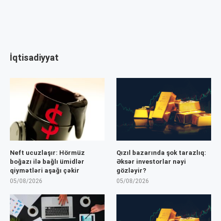
İqtisadiyyat
Neft ucuzlaşır: Hörmüz
Qızıl bazarında şok tarazlıq:
boğazı ilə bağlı ümidlər
Əksər investorlar nəyi
qiymətləri aşağı çəkir
gözləyir?
05/08/2026
05/08/2026