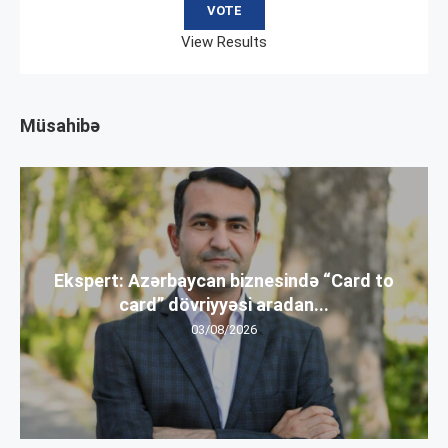
View Results
Müsahibə
Ekspert: Azərbaycan biznesində “Card to
card” dövriyyəsi aradan...
03/08/2026