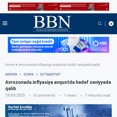
»
Home
Avrozonada inflyasiya avqustda hədəf səviyyədə qalıb
AVROPA
DÜNYA
İQTISADIYYAT
Avrozonada inflyasiya avqustda hədəf səviyyədə
qalıb
18/09/2025
0 comments
1
views
1 minutes read