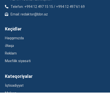
Telefon: +994 12 497 15 15 / +994 12 497 61 69
Email: redaktor@bbn.az
Keçidlər
Haqqımızda
Əlaqə
Reklam
Məxfilik siyasəti
Kateqoriyalar
İqtisadiyyat
Maliyyə
Müsahibə
Statistika