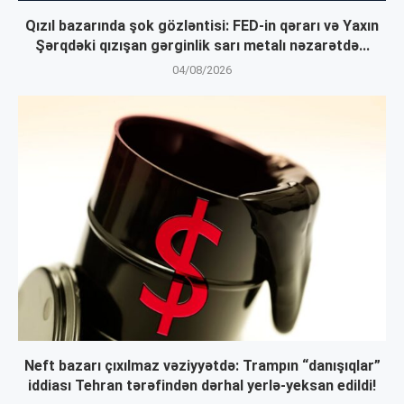
Qızıl bazarında şok gözləntisi: FED-in qərarı və Yaxın
Şərqdəki qızışan gərginlik sarı metalı nəzarətdə...
04/08/2026
Neft bazarı çıxılmaz vəziyyətdə: Trampın “danışıqlar”
iddiası Tehran tərəfindən dərhal yerlə-yeksan edildi!