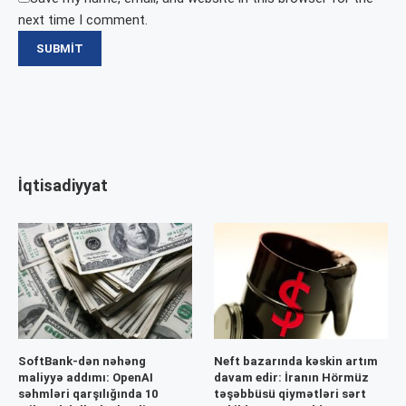
next time I comment.
İqtisadiyyat
SoftBank-dən nəhəng
Neft bazarında kəskin artım
maliyyə addımı: OpenAI
davam edir: İranın Hörmüz
səhmləri qarşılığında 10
təşəbbüsü qiymətləri sərt