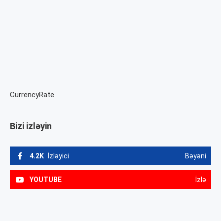
CurrencyRate
Bizi izləyin
4.2K
İzləyici
Bəyəni
YOUTUBE
İzlə