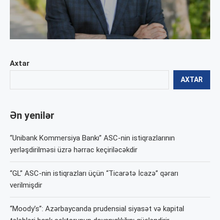
Axtar
AXTAR
Ən yenilər
“Unibank Kommersiya Bankı” ASC-nin istiqrazlarının
yerləşdirilməsi üzrə hərrac keçiriləcəkdir
“GL” ASC-nin istiqrazları üçün “Ticarətə İcazə” qərarı
verilmişdir
“Moody’s”: Azərbaycanda prudensial siyasət və kapital