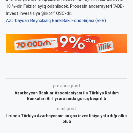
10 %-dir. Faizlər aylıq ödəniləcək. Prosesin anderrayteri “ABB-
İnvest İnvestisiya Şirkəti” QSC-dir.
Azərbaycan Beynəlxalq Bankı
Bakı Fond Birjası (BFB)
previous post
Azərbaycan Banklar Assosiasiyası ilə Türkiyə Katılım
Bankaları Birliyi arasında görüş keçirilib
next post
I rübdə Türkiyə Azərbaycanın ən çox investisiya yatırdığı ölkə
olub