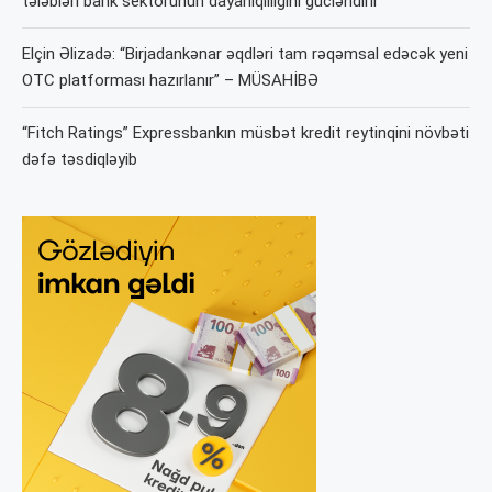
tələbləri bank sektorunun dayanıqlılığını gücləndirir
Elçin Əlizadə: “Birjadankənar əqdləri tam rəqəmsal edəcək yeni
OTC platforması hazırlanır” – MÜSAHİBƏ
“Fitch Ratings” Expressbankın müsbət kredit reytinqini növbəti
dəfə təsdiqləyib