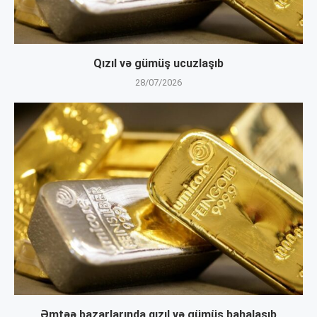
Qızıl və gümüş ucuzlaşıb
28/07/2026
Əmtəə bazarlarında qızıl və gümüş bahalaşıb