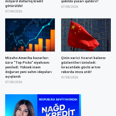
milyard dollarlıq kredit
şəkildə yuxarı qaldırır!
götürüldü!
07/08/2026
07/08/2026
Mizuho Amerika bazarları
Çinin xarici ticarət balansı
üzrə “Top Picks” siyahısını
gözləntiləri üstələdi:
yenilədi: Yüksək inam
İxracatdakı güclü artım
doğuran yeni səhm ideyaları
rekorda imza atdı!
açıqlandı
07/08/2026
07/08/2026