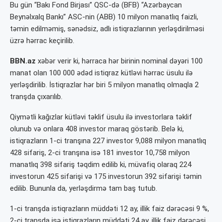
Bu gün “Bakı Fond Birjası” QSC-də (BFB) “Azərbaycan
Beynəlxalq Bankı” ASC-nin (ABB) 10 milyon manatlıq faizli,
təmin edilməmiş, sənədsiz, adlı istiqrazlarının yerləşdirilməsi
üzrə hərrac keçirilib.
BBN.az
xəbər verir ki, hərraca hər birinin nominal dəyəri 100
manat olan 100 000 ədəd istiqraz kütləvi hərrac üsulu ilə
yerləşdirilib. İstiqrazlar hər biri 5 milyon manatlıq olmaqla 2
tranşda çıxarılıb.
Qiymətli kağızlar kütləvi təklif üsulu ilə investorlara təklif
olunub və onlara 408 investor maraq göstərib. Belə ki,
istiqrazların 1-ci tranşına 227 investor 9,088 milyon manatlıq
428 sifariş, 2-ci tranşına isə 181 investor 10,758 milyon
manatlıq 398 sifariş təqdim edilib ki, müvafiq olaraq 224
investorun 425 sifarişi və 175 investorun 392 sifarişi təmin
edilib. Bununla da, yerləşdirmə tam baş tutub.
1-ci tranşda istiqrazların müddəti 12 ay, illik faiz dərəcəsi 9 %,
2-ci tranşda isə istiqrazların müddəti 24 ay, illik faiz dərəcəsi