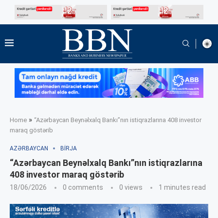
»
Home
“Azərbaycan Beynəlxalq Bankı”nın istiqrazlarına 408 investor
maraq göstərib
AZƏRBAYCAN
BIRJA
“Azərbaycan Beynəlxalq Bankı”nın istiqrazlarına
408 investor maraq göstərib
18/06/2026
0 comments
0
views
1 minutes read