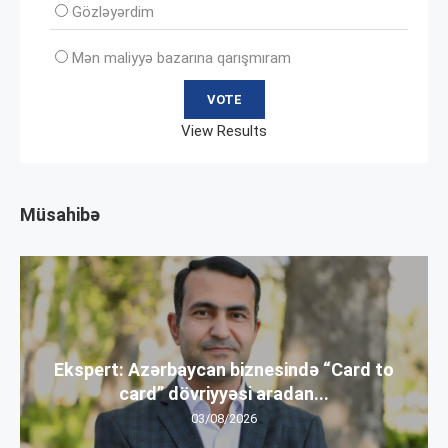
Gözləyərdim
Mən maliyyə bazarına qarışmıram
View Results
Müsahibə
Ekspert: Azərbaycan biznesində “Card to
card” dövriyyəsi aradan...
03/08/2026