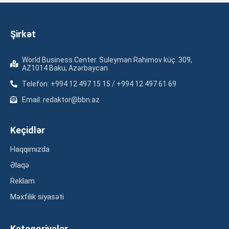
Şirkət
World Business Center. Suleyman Rahimov küç. 309,
AZ1014 Baku, Azərbaycan
Telefon: +994 12 497 15 15 / +994 12 497 61 69
Email: redaktor@bbn.az
Keçidlər
Haqqımızda
Əlaqə
Reklam
Məxfilik siyasəti
Kateqoriyalar