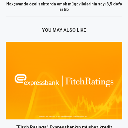
Naxçıvanda özəl sektorda əmək müqavilələrinin sayı 3,5 dəfə
artıb
YOU MAY ALSO LIKE
“Fitch Ratings” Expressbankın müsbət kredit