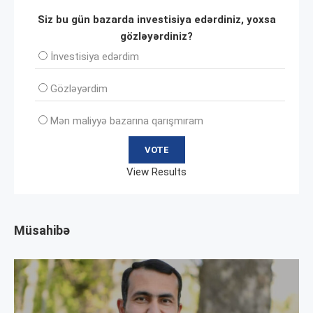
Siz bu gün bazarda investisiya edərdiniz, yoxsa
gözləyərdiniz?
İnvеstisiya edərdim
Gözləyərdim
Mən maliyyə bazarına qarışmıram
View Results
Müsahibə