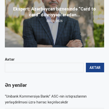
Ekspert: Azərbaycan biznesində “Card to
card” dövriyyəsi aradan...
03/08/2026
Axtar
AXTAR
Ən yenilər
“Unibank Kommersiya Bankı” ASC-nin istiqrazlarının
yerləşdirilməsi üzrə hərrac keçiriləcəkdir