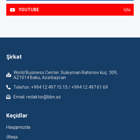
YOUTUBE
İzlə
Şirkət
World Business Center. Suleyman Rahimov küç. 309,
AZ1014 Baku, Azərbaycan
Telefon: +994 12 497 15 15 / +994 12 497 61 69
Email: redaktor@bbn.az
Keçidlər
Haqqımızda
Əlaqə