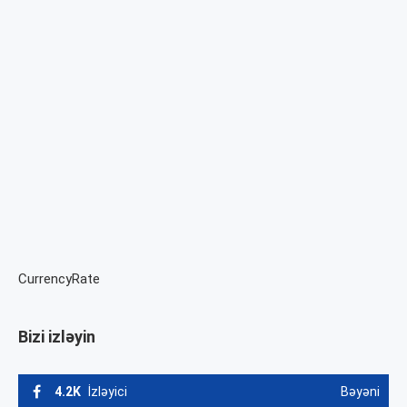
CurrencyRate
Bizi izləyin
4.2K
İzləyici
Bəyəni