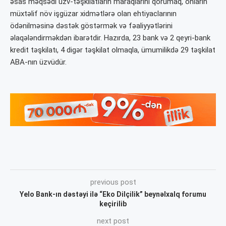
əsas məqsədi üzv-təşkilatların maraqlarını qorumaq, onların
müxtəlif növ işgüzar xidmətlərə olan ehtiyaclarının
ödənilməsinə dəstək göstərmək və fəaliyyətlərini
əlaqələndirməkdən ibarətdir. Hazırda, 23 bank və 2 qeyri-bank
kredit təşkilatı, 4 digər təşkilat olmaqla, ümumilikdə 29 təşkilat
ABA-nın üzvüdür.
previous post
Yelo Bank-ın dəstəyi ilə “Eko Dilçilik” beynəlxalq forumu
keçirilib
next post