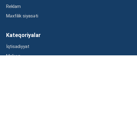
Reklam
Məxfilik siyasəti
Kateqoriyalar
İqtisadiyyat
Maliyyə
Müsahibə
Statistika
Abunə ol
Mən şərtləri oxudum və razılaşdım