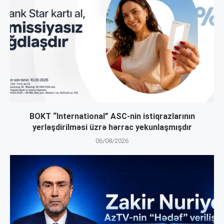
BOKT “International” ASC-nin istiqrazlarının
yerləşdirilməsi üzrə hərrac yekunlaşmışdır
06/08/2026