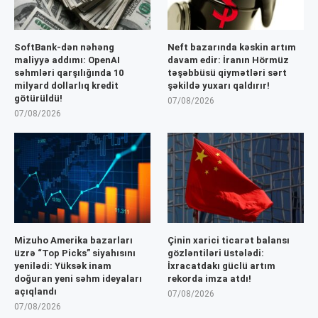
SoftBank-dən nəhəng
Neft bazarında kəskin artım
maliyyə addımı: OpenAI
davam edir: İranın Hörmüz
səhmləri qarşılığında 10
təşəbbüsü qiymətləri sərt
milyard dollarlıq kredit
şəkildə yuxarı qaldırır!
götürüldü!
07/08/2026
07/08/2026
Mizuho Amerika bazarları
Çinin xarici ticarət balansı
üzrə “Top Picks” siyahısını
gözləntiləri üstələdi:
yenilədi: Yüksək inam
İxracatdakı güclü artım
doğuran yeni səhm ideyaları
rekorda imza atdı!
açıqlandı
07/08/2026
07/08/2026