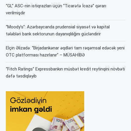
“GL” ASC-nin istiqrazları üçün “Ticarətə İcazə” qərarı
verilmişdir
“Moody’s”: Azərbaycanda prudensial siyasət və kapital
tələbləri bank sektorunun dayanıqlılığını gücləndirir
Elçin Əlizadə: “Birjadankənar əqdləri tam rəqəmsal edəcək yeni
OTC platforması hazırlanır” – MÜSAHİBƏ
“Fitch Ratings” Expressbankın müsbət kredit reytinqini növbəti
dəfə təsdiqləyib