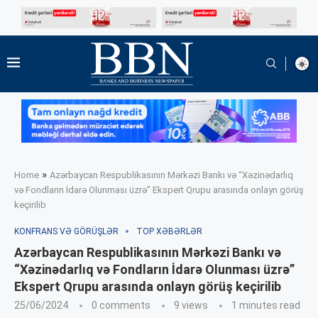
»
Home
Azərbaycan Respublikasının Mərkəzi Bankı və “Xəzinədarlıq
və Fondların İdarə Olunması üzrə” Ekspert Qrupu arasında onlayn görüş
keçirilib
KONFRANS VƏ GÖRÜŞLƏR
TOP XƏBƏRLƏR
Azərbaycan Respublikasının Mərkəzi Bankı və
“Xəzinədarlıq və Fondların İdarə Olunması üzrə”
Ekspert Qrupu arasında onlayn görüş keçirilib
25/06/2024
0 comments
9
views
1 minutes read