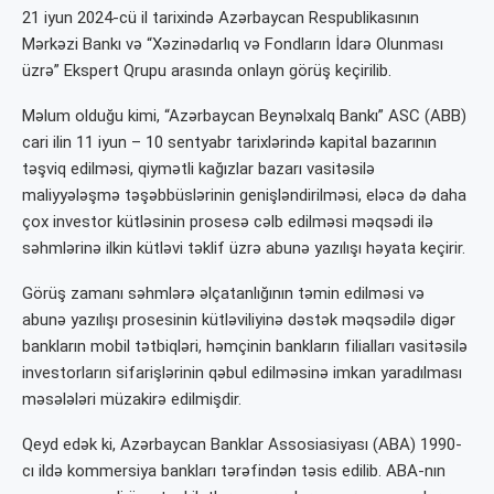
21 iyun 2024-cü il tarixində Azərbaycan Respublikasının
Mərkəzi Bankı və “Xəzinədarlıq və Fondların İdarə Olunması
üzrə” Ekspert Qrupu arasında onlayn görüş keçirilib.
Məlum olduğu kimi, “Azərbaycan Beynəlxalq Bankı” ASC (ABB)
cari ilin 11 iyun – 10 sentyabr tarixlərində kapital bazarının
təşviq edilməsi, qiymətli kağızlar bazarı vasitəsilə
maliyyələşmə təşəbbüslərinin genişləndirilməsi, eləcə də daha
çox investor kütləsinin prosesə cəlb edilməsi məqsədi ilə
səhmlərinə ilkin kütləvi təklif üzrə abunə yazılışı həyata keçirir.
Görüş zamanı səhmlərə əlçatanlığının təmin edilməsi və
abunə yazılışı prosesinin kütləviliyinə dəstək məqsədilə digər
bankların mobil tətbiqləri, həmçinin bankların filialları vasitəsilə
investorların sifarişlərinin qəbul edilməsinə imkan yaradılması
məsələləri müzakirə edilmişdir.
Qeyd edək ki, Azərbaycan Banklar Assosiasiyası (ABA) 1990-
cı ildə kommersiya bankları tərəfindən təsis edilib. ABA-nın