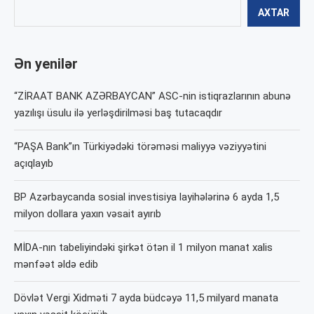
AXTAR
Ən yenilər
“ZİRAAT BANK AZƏRBAYCAN” ASC-nin istiqrazlarının abunə
yazılışı üsulu ilə yerləşdirilməsi baş tutacaqdır
“PAŞA Bank”ın Türkiyədəki törəməsi maliyyə vəziyyətini
açıqlayıb
BP Azərbaycanda sosial investisiya layihələrinə 6 ayda 1,5
milyon dollara yaxın vəsait ayırıb
MİDA-nın tabeliyindəki şirkət ötən il 1 milyon manat xalis
mənfəət əldə edib
Dövlət Vergi Xidməti 7 ayda büdcəyə 11,5 milyard manata