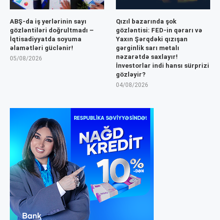
ABŞ-da iş yerlərinin sayı
Qızıl bazarında şok
gözləntiləri doğrultmadı –
gözləntisi: FED-in qərarı və
İqtisadiyyatda soyuma
Yaxın Şərqdəki qızışan
əlamətləri güclənir!
gərginlik sarı metalı
nəzarətdə saxlayır!
05/08/2026
İnvestorlar indi hansı sürprizi
gözləyir?
04/08/2026