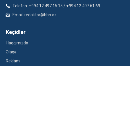
Telefon: +994 12 497 15 15 / +994 12 497 61 69
Email: redaktor@bbn.az
Keçidlər
Haqqımızda
Əlaqə
Reklam
Məxfilik siyasəti
Kateqoriyalar
İqtisadiyyat
Maliyyə
Müsahibə
Statistika