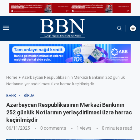
»
Home
Azərbaycan Respublikasının Mərkəzi Bankının 252 günlük
Notlarının yerləşdirilməsi üzrə hərrac keçirilmişdir
BANK
BIRJA
Azərbaycan Respublikasının Mərkəzi Bankının
252 günlük Notlarının yerləşdirilməsi üzrə hərrac
keçirilmişdir
06/11/2025
0 comments
1
views
0 minutes read