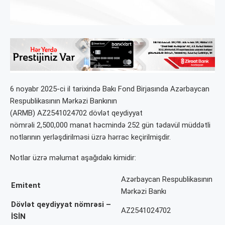
6 noyabr 2025-ci il tarixində Bakı Fond Birjasında Azərbaycan
Respublikasının Mərkəzi Bankının
(ARMB)
AZ2541024702
dövlət qeydiyyat
nömrəli 2,500,000 manat həcmində 252 gün tədavül müddətli
notlarının yerləşdirilməsi üzrə hərrac keçirilmişdir.
Notlar üzrə məlumat aşağıdakı kimidir:
Azərbaycan Respublikasının
Emitent
Mərkəzi Bankı
Dövlət qeydiyyat nömrəsi –
AZ2541024702
İSİN