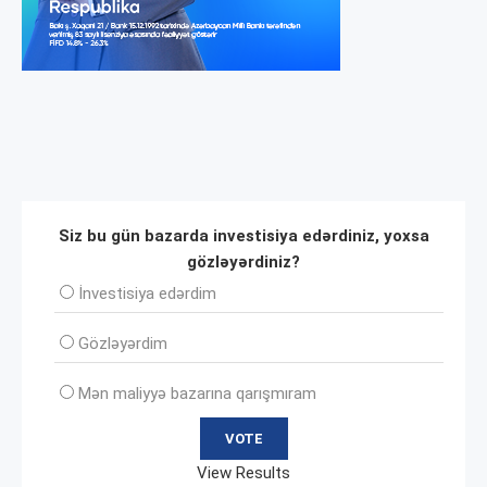
Siz bu gün bazarda investisiya edərdiniz, yoxsa
gözləyərdiniz?
İnvеstisiya edərdim
Gözləyərdim
Mən maliyyə bazarına qarışmıram
View Results