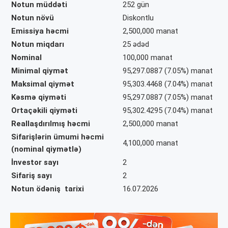
Notun müddəti
252 gün
Notun növü
Diskontlu
Emissiya həcmi
2,500,000
manat
Notun miqdarı
25 ədəd
Nominal
100,000 manat
Minimal qiymət
95,297.0887 (7.05%) manat
Maksimal qiymət
95,303.4468 (7.04%) manat
Kəsmə qiyməti
95,297.0887 (7.05%) manat
Ortaçəkili qiyməti
95,302.4295 (7.04%) manat
Reallaşdırılmış həcmi
2,500,000
manat
Sifarişlərin ümumi həcmi
4,100,000 manat
(nominal qiymətlə)
İnvestor sayı
2
Sifariş sayı
2
Notun ödəniş tarixi
16.07.2026