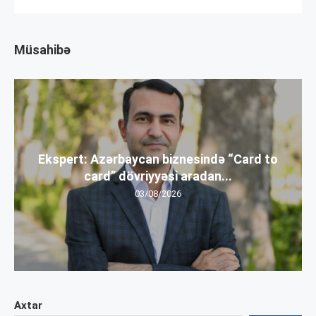
Müsahibə
Ekspert: Azərbaycan biznesində “Card to
card” dövriyyəsi aradan...
03/08/2026
Axtar