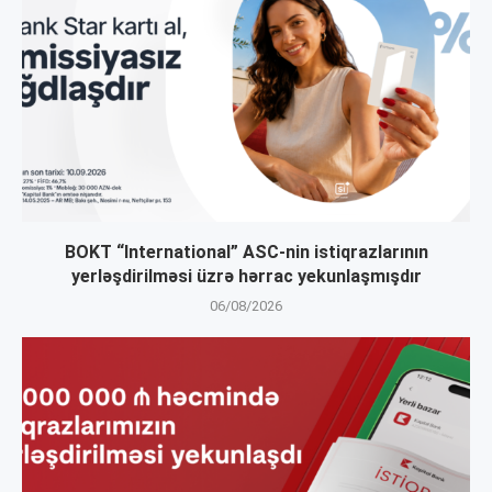
BOKT “International” ASC-nin istiqrazlarının
yerləşdirilməsi üzrə hərrac yekunlaşmışdır
06/08/2026