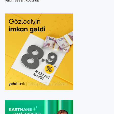
yaxın vəsait köçürüb