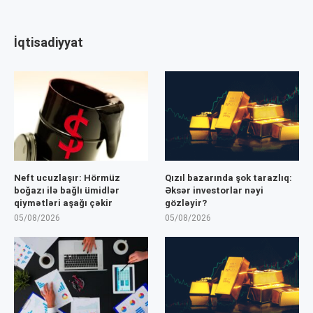
İqtisadiyyat
Neft ucuzlaşır: Hörmüz
Qızıl bazarında şok tarazlıq:
boğazı ilə bağlı ümidlər
Əksər investorlar nəyi
qiymətləri aşağı çəkir
gözləyir?
05/08/2026
05/08/2026