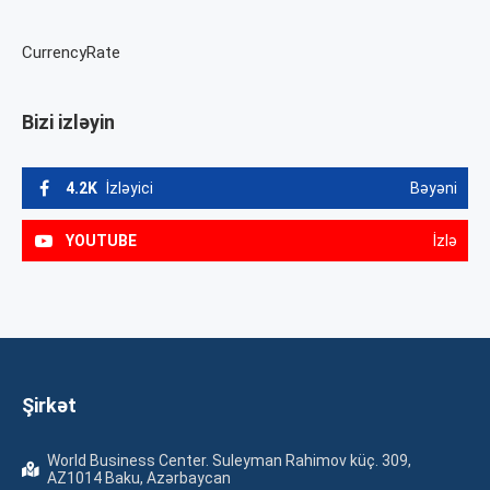
CurrencyRate
Bizi izləyin
4.2K
İzləyici
Bəyəni
YOUTUBE
İzlə
Şirkət
World Business Center. Suleyman Rahimov küç. 309,
AZ1014 Baku, Azərbaycan