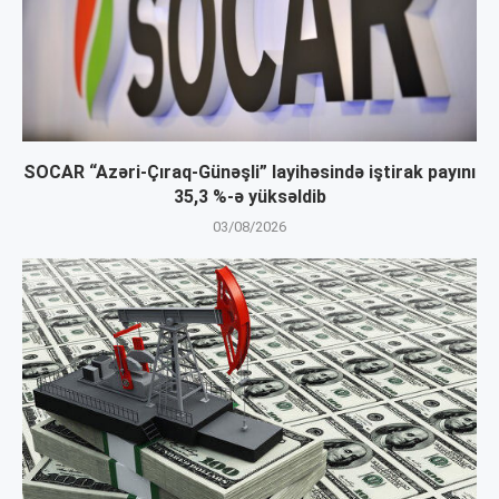
SOCAR “Azəri-Çıraq-Günəşli” layihəsində iştirak payını
35,3 %-ə yüksəldib
03/08/2026