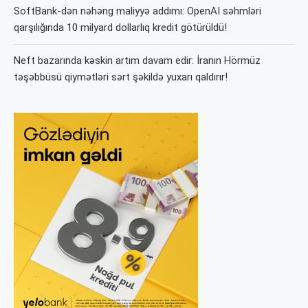
SoftBank-dən nəhəng maliyyə addımı: OpenAI səhmləri
qarşılığında 10 milyard dollarlıq kredit götürüldü!
Neft bazarında kəskin artım davam edir: İranın Hörmüz
təşəbbüsü qiymətləri sərt şəkildə yuxarı qaldırır!