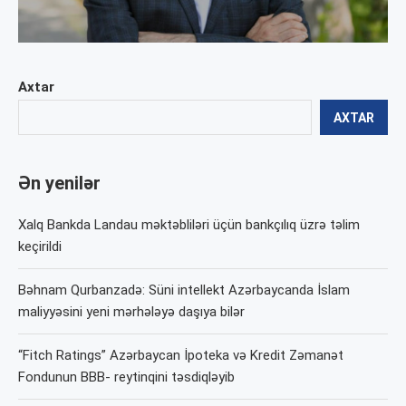
Axtar
AXTAR
Ən yenilər
Xalq Bankda Landau məktəbliləri üçün bankçılıq üzrə təlim
keçirildi
Bəhnam Qurbanzadə: Süni intellekt Azərbaycanda İslam
maliyyəsini yeni mərhələyə daşıya bilər
“Fitch Ratings” Azərbaycan İpoteka və Kredit Zəmanət
Fondunun BBB- reytinqini təsdiqləyib