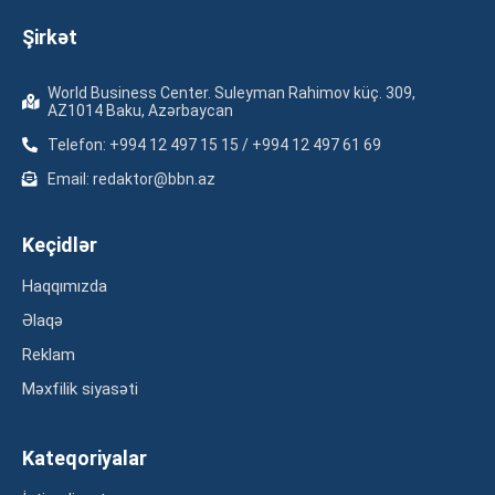
Şirkət
World Business Center. Suleyman Rahimov küç. 309,
AZ1014 Baku, Azərbaycan
Telefon: +994 12 497 15 15 / +994 12 497 61 69
Email: redaktor@bbn.az
Keçidlər
Haqqımızda
Əlaqə
Reklam
Məxfilik siyasəti
Kateqoriyalar