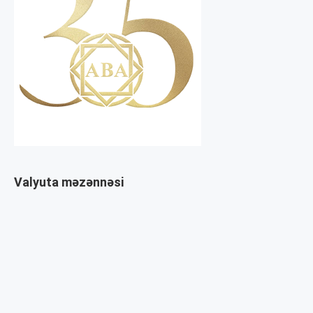
Valyuta məzənnəsi