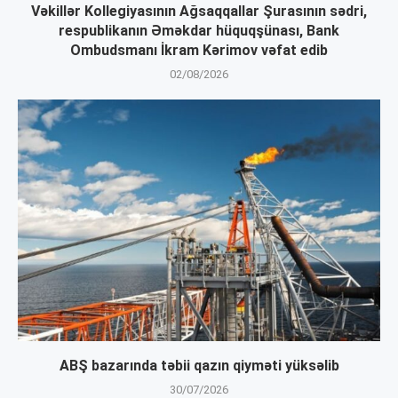
Vəkillər Kollegiyasının Ağsaqqallar Şurasının sədri,
respublikanın Əməkdar hüquqşünası, Bank
Ombudsmanı İkram Kərimov vəfat edib
02/08/2026
ABŞ bazarında təbii qazın qiyməti yüksəlib
30/07/2026