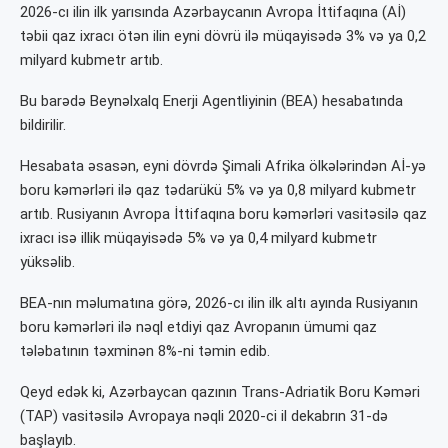
2026-cı ilin ilk yarısında Azərbaycanın Avropa İttifaqına (Aİ)
təbii qaz ixracı ötən ilin eyni dövrü ilə müqayisədə 3% və ya 0,2
milyard kubmetr artıb.
Bu barədə Beynəlxalq Enerji Agentliyinin (BEA) hesabatında
bildirilir.
Hesabata əsasən, eyni dövrdə Şimali Afrika ölkələrindən Aİ-yə
boru kəmərləri ilə qaz tədarükü 5% və ya 0,8 milyard kubmetr
artıb. Rusiyanın Avropa İttifaqına boru kəmərləri vasitəsilə qaz
ixracı isə illik müqayisədə 5% və ya 0,4 milyard kubmetr
yüksəlib.
BEA-nın məlumatına görə, 2026-cı ilin ilk altı ayında Rusiyanın
boru kəmərləri ilə nəql etdiyi qaz Avropanın ümumi qaz
tələbatının təxminən 8%-ni təmin edib.
Qeyd edək ki, Azərbaycan qazının Trans-Adriatik Boru Kəməri
(TAP) vasitəsilə Avropaya nəqli 2020-ci il dekabrın 31-də
başlayıb.