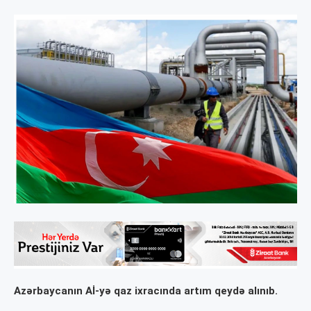
Azərbaycanın Aİ-yə qaz ixracında artım qeydə alınıb.