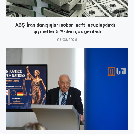
ABŞ-İran danışıqları xəbəri nefti ucuzlaşdırdı –
qiymətlər 5 %-dən çox gerilədi
03/08/2026