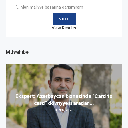
Mən maliyyə bazarına qarışmıram
View Results
Müsahibə
Ekspert: Azərbaycan biznesində “Card to
card” dövriyyəsi aradan...
03/08/2026