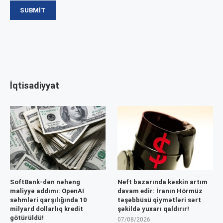
İqtisadiyyat
SoftBank-dən nəhəng
Neft bazarında kəskin artım
maliyyə addımı: OpenAI
davam edir: İranın Hörmüz
səhmləri qarşılığında 10
təşəbbüsü qiymətləri sərt
milyard dollarlıq kredit
şəkildə yuxarı qaldırır!
götürüldü!
07/08/2026