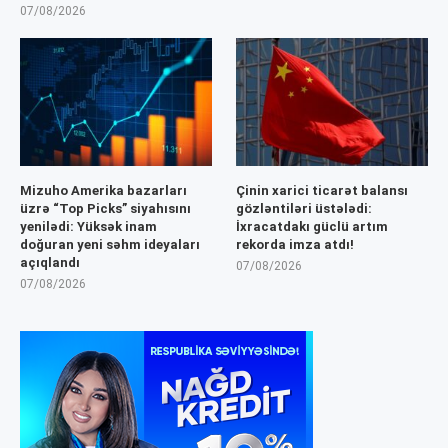
07/08/2026
Mizuho Amerika bazarları
Çinin xarici ticarət balansı
üzrə “Top Picks” siyahısını
gözləntiləri üstələdi:
yenilədi: Yüksək inam
İxracatdakı güclü artım
doğuran yeni səhm ideyaları
rekorda imza atdı!
açıqlandı
07/08/2026
07/08/2026