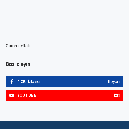
CurrencyRate
Bizi izləyin
4.2K
İzləyici
Bəyəni
YOUTUBE
İzlə