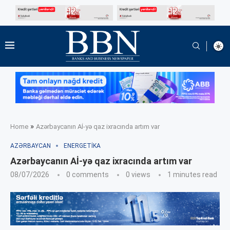
»
Home
Azərbaycanın Aİ-yə qaz ixracında artım var
AZƏRBAYCAN
ENERGETIKA
Azərbaycanın Aİ-yə qaz ixracında artım var
08/07/2026
0 comments
0
views
1 minutes read