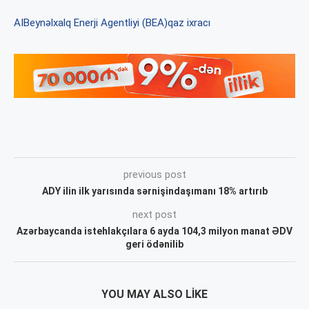
AI
Beynəlxalq Enerji Agentliyi (BEA)
qaz ixracı
previous post
ADY ilin ilk yarısında sərnişindaşımanı 18% artırıb
next post
Azərbaycanda istehlakçılara 6 ayda 104,3 milyon manat ƏDV
geri ödənilib
YOU MAY ALSO LIKE