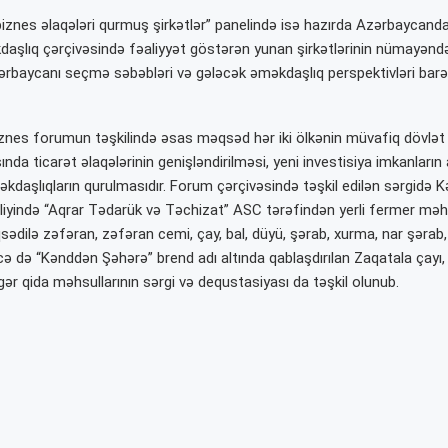
iznes əlaqələri qurmuş şirkətlər” panelində isə hazırda Azərbaycanda 
daşlıq çərçivəsində fəaliyyət göstərən yunan şirkətlərinin nümayəndələ
rbaycanı seçmə səbəbləri və gələcək əməkdaşlıq perspektivləri barədə
iznes forumun təşkilində əsas məqsəd hər iki ölkənin müvafiq dövlət
sında ticarət əlaqələrinin genişləndirilməsi, yeni investisiya imkanların 
əkdaşlıqların qurulmasıdır. Forum çərçivəsində təşkil edilən sərgidə 
beliyində “Aqrar Tədarük və Təchizat” ASC tərəfindən yerli fermer məhs
ədilə zəfəran, zəfəran cemi, çay, bal, düyü, şərab, xurma, nar şərab, 
cə də “Kənddən Şəhərə” brend adı altında qablaşdırılan Zaqatala çayı,
gər qida məhsullarının sərgi və dequstasiyası da təşkil olunub.