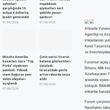
səhmləri
təşəbbüsü
qarşılığında 10
qiymətləri sərt
milyard dollarlıq
şəkildə yuxarı
kredit götürüldü!
qaldırır!
07/08/2026
07/08/2026
Afinada Yunanıs
Agentliyi və Azə
imkanlarının yu
Kənd Təsərrüfat
və İnvestisiyal
Mizuho Amerika
Çinin xarici ticarət
bazarları üzrə “Top
balansı gözləntiləri
Forumun açılış 
Picks” siyahısını
üstələdi:
Bitsios, Milli İ
yenilədi: Yüksək
İxracatdakı güclü
Azərbaycanın Yu
inam doğuran yeni
artım rekorda imza
səhm ideyaları
atdı!
arasında siyasi-
açıqlandı
07/08/2026
bölüşüb. Bildiri
07/08/2026
imkanlar barədə
Forum çərçivəs
Nazirliyinin ta