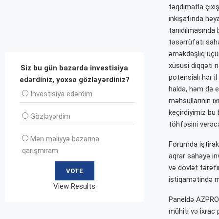
təqdimatla çıxı
inkişafında həya
tanıdılmasında 
təsərrüfatı sah
əməkdaşlıq üçün
xüsusi diqqəti n
Siz bu gün bazarda investisiya
potensialı hər 
edərdiniz, yoxsa gözləyərdiniz?
halda, həm də 
İnvеstisiya edərdim
məhsullarının ix
keçirdiyimiz bu
Gözləyərdim
töhfəsini verəcə
Mən maliyyə bazarına
Forumda iştira
qarışmıram
aqrar sahəyə inv
və dövlət tərəf
istiqamətində mü
View Results
Paneldə AZPROM
mühiti və ixrac 