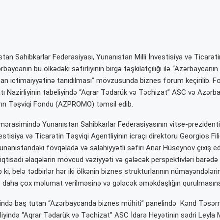
tan Sahibkarlar Federasiyası, Yunanıstan Milli İnvestisiya və Ticarəti
rbaycanın bu ölkədəki səfirliyinin birgə təşkilatçılığı ilə “Azərbaycanın
nan ictimaiyyətinə tanıdılması” mövzusunda biznes forum keçirilib. 
ı Nazirliyinin tabeliyində “Aqrar Tədarük və Təchizat” ASC və Azərb
arın Təşviqi Fondu (AZPROMO) təmsil edib.
mərasimində Yunanıstan Sahibkarlar Federasiyasının vitse-prezident
nvestisiya və Ticarətin Təşviqi Agentliyinin icraçı direktoru Georgios Fil
nanıstandakı fövqəladə və səlahiyyətli səfiri Anar Hüseynov çıxış edib
iqtisadi əlaqələrin mövcud vəziyyəti və gələcək perspektivləri barədə fi
lib ki, belə tədbirlər hər iki ölkənin biznes strukturlarının nümayəndələ
 daha çox məlumat verilməsinə və gələcək əməkdaşlığın qurulmasına
ində baş tutan “Azərbaycanda biznes mühiti” panelində Kənd Təsərr
beliyində “Aqrar Tədarük və Təchizat” ASC İdarə Heyətinin sədri Ley