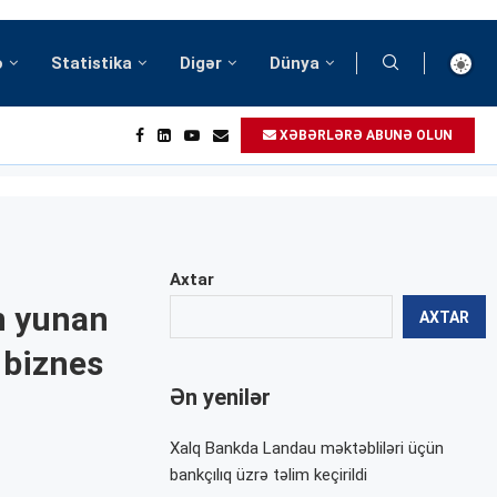
ə
Statistika
Digər
Dünya
XƏBƏRLƏRƏ ABUNƏ OLUN
Axtar
n yunan
AXTAR
 biznes
Ən yenilər
Xalq Bankda Landau məktəbliləri üçün
bankçılıq üzrə təlim keçirildi