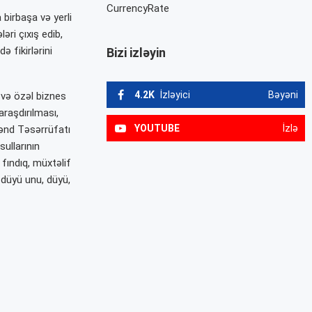
CurrencyRate
birbaşa və yerli
ri çıxış edib,
 fikirlərini
Bizi izləyin
4.2K
İzləyici
Bəyəni
 və özəl biznes
araşdırılması,
YOUTUBE
İzlə
Kənd Təsərrüfatı
ullarının
fındıq, müxtəlif
 düyü unu, düyü,