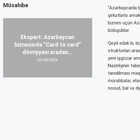
Müsahibə
“Azərbaycanla b
şirkətlərlə əmək
biznes üçün Azə
bölüşüblər.
Ekspert: Azərbaycan
Qeyd edək ki, b
biznesində “Card to card”
strukturları ara
dövriyyəsi aradan...
yeni işgüzar əm
03/08/2026
Nazirliyinin ta
tanıdılması məqs
mürəbbələr, elə
noxud, bal və di