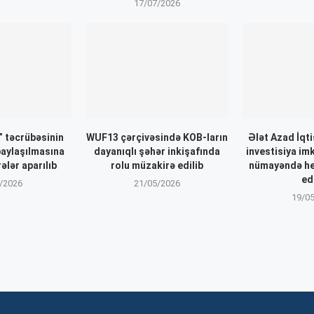
17/07/2026
 təcrübəsinin
WUF13 çərçivəsində KOB-ların
Ələt Azad İqt
paylaşılmasına
dayanıqlı şəhər inkişafında
investisiya im
ələr aparılıb
rolu müzakirə edilib
nümayəndə he
ed
/2026
21/05/2026
19/0