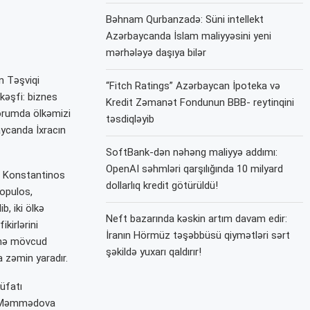
Bəhnam Qurbanzadə: Süni intellekt
Azərbaycanda İslam maliyyəsini yeni
mərhələyə daşıya bilər
n Təşviqi
“Fitch Ratings” Azərbaycan İpoteka və
 kəşfi: biznes
Kredit Zəmanət Fondunun BBB- reytinqini
Forumda ölkəmizi
təsdiqləyib
aycanda İxracın
SoftBank-dən nəhəng maliyyə addımı:
OpenAI səhmləri qarşılığında 10 milyard
i Konstantinos
dollarlıq kredit götürüldü!
iopulos,
, iki ölkə
Neft bazarında kəskin artım davam edir:
kirlərini
İranın Hörmüz təşəbbüsü qiymətləri sərt
rinə mövcud
şəkildə yuxarı qaldırır!
 zəmin yaradır.
üfatı
la Məmmədova