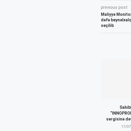
previous post
Maliyyə Monitor
dəfə beynəlxalq
seçilib
Sahib
“INNOPROM
sərgisinə də
17/07