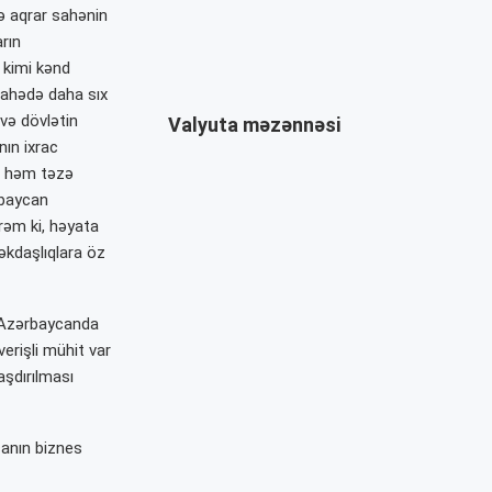
ə aqrar sahənin
arın
 kimi kənd
 sahədə daha sıx
və dövlətin
Valyuta məzənnəsi
nın ixrac
nı həm təzə
rbaycan
irəm ki, həyata
əkdaşlıqlara öz
 Azərbaycanda
verişli mühit var
aşdırılması
anın biznes