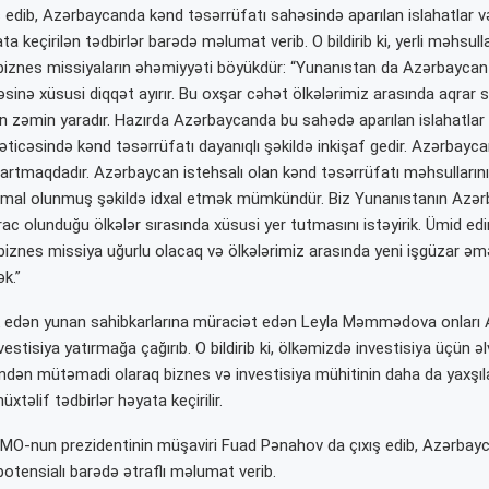
ş edib, Azərbaycanda kənd təsərrüfatı sahəsində aparılan islahatlar v
ta keçirilən tədbirlər barədə məlumat verib. O bildirib ki, yerli məhsull
biznes missiyaların əhəmiyyəti böyükdür: “Yunanıstan da Azərbaycan
əsinə xüsusi diqqət ayırır. Bu oxşar cəhət ölkələrimiz arasında aqrar
 zəmin yaradır. Hazırda Azərbaycanda bu sahədə aparılan islahatlar 
əticəsində kənd təsərrüfatı dayanıqlı şəkildə inkişaf gedir. Azərbayca
il artmaqdadır. Azərbaycan istehsalı olan kənd təsərrüfatı məhsulları
emal olunmuş şəkildə idxal etmək mümkündür. Biz Yunanıstanın Azə
rac olunduğu ölkələr sırasında xüsusi yer tutmasını istəyirik. Ümid ed
 biznes missiya uğurlu olacaq və ölkələrimiz arasında yeni işgüzar əm
k.”
k edən yunan sahibkarlarına müraciət edən Leyla Məmmədova onları
estisiya yatırmağa çağırıb. O bildirib ki, ölkəmizdə investisiya üçün əl
indən mütəmadi olaraq biznes və investisiya mühitinin daha da yaxşıl
xtəlif tədbirlər həyata keçirilir.
O-nun prezidentinin müşaviri Fuad Pənahov da çıxış edib, Azərbayc
potensialı barədə ətraflı məlumat verib.