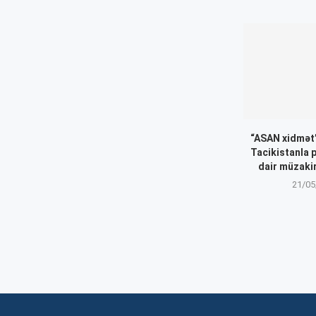
“ASAN xidmət”
Tacikistanla 
dair müzakir
21/05