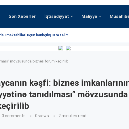
Son Xəbərlər
İqtisadiyyat
Maliyyə
Müsahib
au məktəbliləri üçün bankçılıq üzrə təlim...
dılması” mövzusunda biznes forum keçirilib
ycanın kəşfi: biznes imkanlarını
yyətinə tanıdılması” mövzusunda
eçirilib
0 comments
0
views
2 minutes read