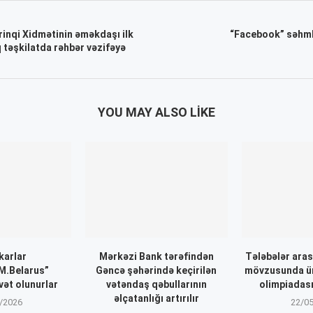
inqi Xidmətinin əməkdaşı ilk
“Facebook” səhmlə
 təşkilatda rəhbər vəzifəyə
YOU MAY ALSO LIKE
karlar
Mərkəzi Bank tərəfindən
Tələbələr aras
.Belarus”
Gəncə şəhərində keçirilən
mövzusunda ü
vət olunurlar
vətəndaş qəbullarının
olimpiadası
əlçatanlığı artırılır
/2026
22/0