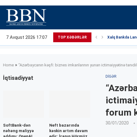
7 Avqust 2026 17:07
TOP XƏBƏRLƏR
Xalq Bankda Land
»
Home
“Azərbaycanın kəşfi: biznes imkanlarının yunan ictimaiyyətinə tanı
DIGƏR
İqtisadiyyat
“Azərba
ictimai
forum k
30/01/2020
SoftBank-dən
Neft bazarında
nəhəng maliyyə
kəskin artım davam
addımı: OpenAI
edir: İranın Hörmüz