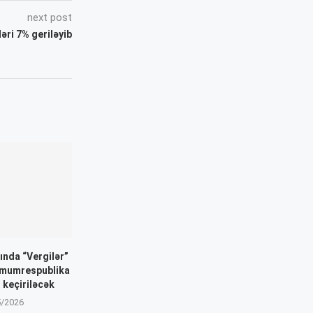
next post
ri 7% geriləyib
ında “Vergilər”
mumrespublika
 keçiriləcək
5/2026