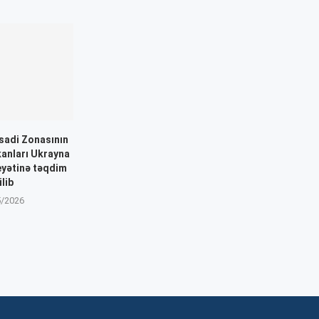
isadi Zonasının
kanları Ukrayna
yətinə təqdim
ilib
5/2026