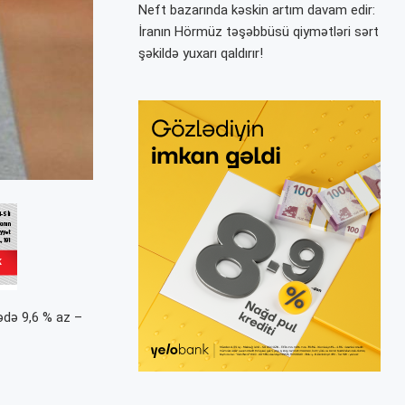
Neft bazarında kəskin artım davam edir:
İranın Hörmüz təşəbbüsü qiymətləri sərt
şəkildə yuxarı qaldırır!
sədə 9,6 % az –