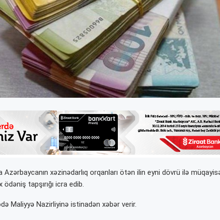
nda Azərbaycanın xəzinədarlıq orqanları ötən ilin eyni dövrü ilə müqayi
ödəniş tapşırığı icra edib.
ə Maliyyə Nazirliyinə istinadən xəbər verir.