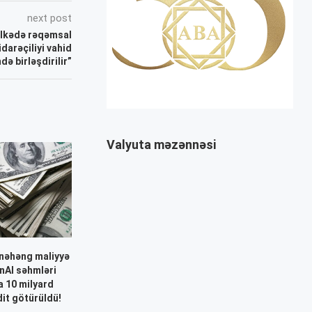
next post
Ölkədə rəqəmsal
idarəçiliyi vahid
də birləşdirilir”
Valyuta məzənnəsi
nəhəng maliyyə
nAI səhmləri
a 10 milyard
dit götürüldü!