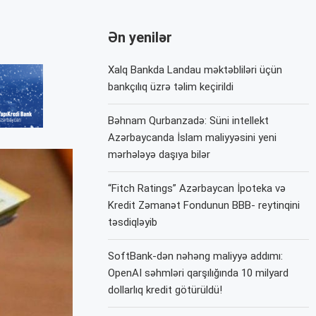
Ən yenilər
Xalq Bankda Landau məktəbliləri üçün
bankçılıq üzrə təlim keçirildi
Bəhnam Qurbanzadə: Süni intellekt
Azərbaycanda İslam maliyyəsini yeni
mərhələyə daşıya bilər
“Fitch Ratings” Azərbaycan İpoteka və
Kredit Zəmanət Fondunun BBB- reytinqini
təsdiqləyib
SoftBank-dən nəhəng maliyyə addımı:
OpenAI səhmləri qarşılığında 10 milyard
dollarlıq kredit götürüldü!