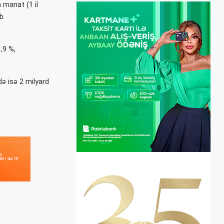
 manat (1 il
b.
,9 %,
ə isə 2 milyard