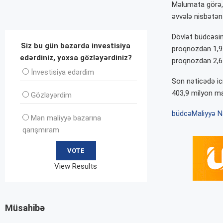
Məlumata görə, 
əvvələ nisbətən 
Dövlət büdcəsini
Siz bu gün bazarda investisiya
proqnozdan 1,9 
edərdiniz, yoxsa gözləyərdiniz?
proqnozdan 2,6 
İnvеstisiya edərdim
Son nəticədə ic
403,9 milyon ma
Gözləyərdim
büdcə
Maliyyə Na
Mən maliyyə bazarına
qarışmıram
View Results
Müsahibə