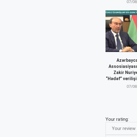
07/08
Azərbayca
Assosiasiyası
Zakir Nuriy
“Hədəf” veriliş
07/08
Your rating: