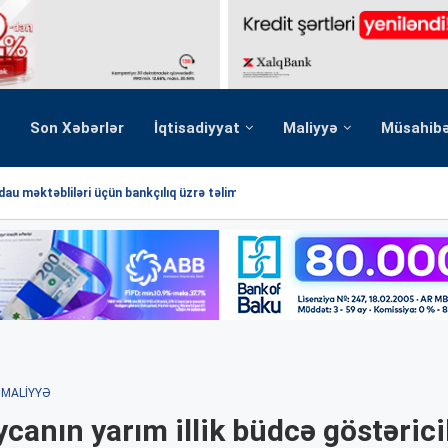
Son Xəbərlər
İqtisadiyyat
Maliyyə
Müsahib
au məktəbliləri üçün bankçılıq üzrə təlim...
MALIYYƏ
canın yarım illik büdcə göstərici