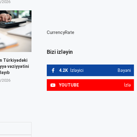
8/2026
CurrencyRate
Bizi izləyin
n Türkiyədəki
yyə vəziyyətini
4.2K
İzləyici
Bəyəni
layıb
8/2026
YOUTUBE
İzlə