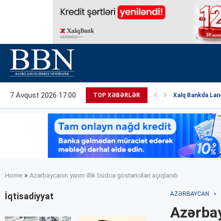
7 Avqust 2026 17:00
TOP XƏBƏRLƏR
Xalq Bankda Land
»
Home
Azərbaycanın yarım illik büdcə göstəriciləri açıqlanıb
AZƏRBAYCAN
İqtisadiyyat
Azərbay