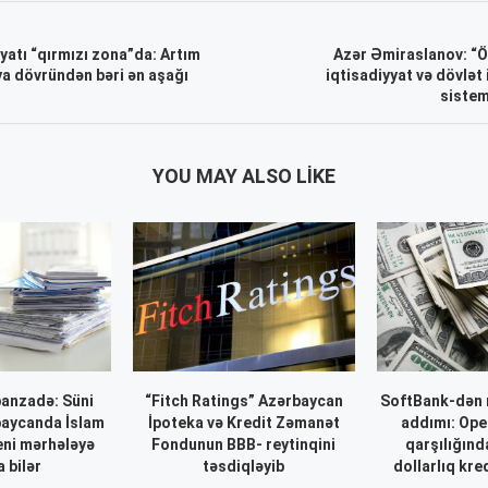
yatı “qırmızı zona”da: Artım
Azər Əmiraslanov: “
a dövründən bəri ən aşağı
iqtisadiyyat və dövlət 
sistem
YOU MAY ALSO LIKE
anzadə: Süni
“Fitch Ratings” Azərbaycan
SoftBank-dən 
baycanda İslam
İpoteka və Kredit Zəmanət
addımı: Ope
eni mərhələyə
Fondunun BBB- reytinqini
qarşılığınd
 bilər
təsdiqləyib
dollarlıq kre