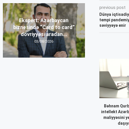
previous post
Dünya iqtisadiy
Ekspert: Azərbaycan
tempi pandemiy
səviyyəyə enir
biznesində “Card to card”
dövriyyəsi aradan...
03/08/2026
Bəhnam Qurb
intellekt Azər
maliyyəsini y
daşıya