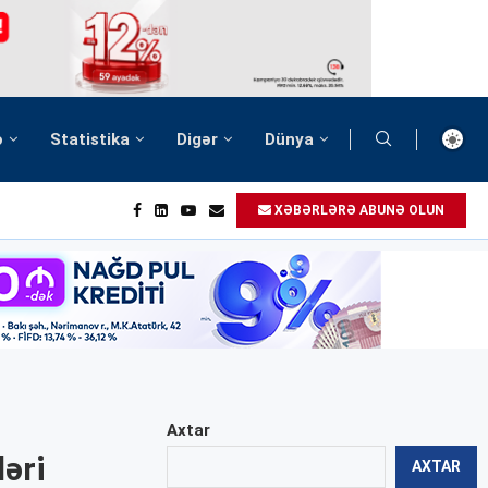
ə
Statistika
Digər
Dünya
XƏBƏRLƏRƏ ABUNƏ OLUN
Axtar
ləri
AXTAR