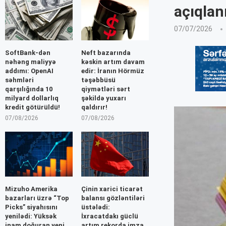
açıqlan
07/07/2026
SoftBank-dən
Neft bazarında
nəhəng maliyyə
kəskin artım davam
addımı: OpenAI
edir: İranın Hörmüz
səhmləri
təşəbbüsü
qarşılığında 10
qiymətləri sərt
milyard dollarlıq
şəkildə yuxarı
kredit götürüldü!
qaldırır!
07/08/2026
07/08/2026
Mizuho Amerika
Çinin xarici ticarət
bazarları üzrə “Top
balansı gözləntiləri
Picks” siyahısını
üstələdi:
yenilədi: Yüksək
İxracatdakı güclü
inam doğuran yeni
artım rekorda imza