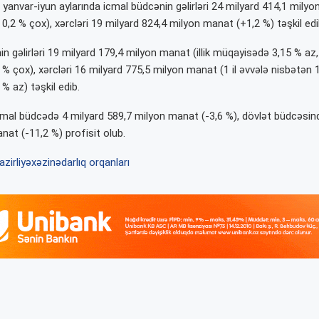
yanvar-iyun aylarında icmal büdcənin gəlirləri 24 milyard 414,1 milyon
0,2 % çox), xərcləri 19 milyard 824,4 milyon manat (+1,2 %) təşkil edi
n gəlirləri 19 milyard 179,4 milyon manat (illik müqayisədə 3,15 % az,
% çox), xərcləri 16 milyard 775,5 milyon manat (1 il əvvələ nisbətən 1
% az) təşkil edib.
mal büdcədə 4 milyard 589,7 milyon manat (-3,6 %), dövlət büdcəsind
nat (-11,2 %) profisit olub.
zirliyə
xəzinədarlıq orqanları