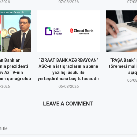
/2026
07/08/2026
07/0
n Banklar
“ZİRAAT BANK AZƏRBAYCAN”
“PAŞA Bank”ı
nın prezidenti
ASC-nin istiqrazlarının abunə
törəməsi mali
ev AzTV-nin
yazılışı üsulu ilə
açıq
inin qonağı olub
yerləşdirilməsi baş tutacaqdır
06/0
/2026
06/08/2026
LEAVE A COMMENT