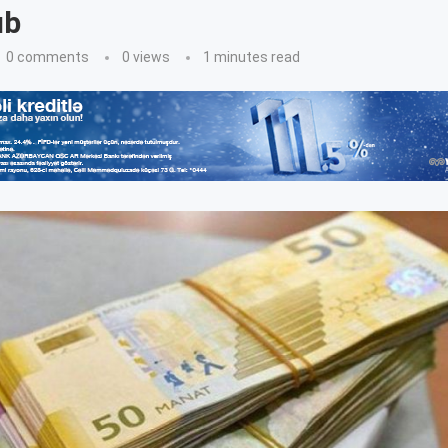
ıb
0 comments
0
views
1 minutes read