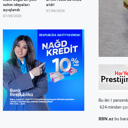
səhm ideyaları
atdı!
açıqlandı
07/08/2026
07/08/2026
Bu ilin I yarısı
624 mindən çox 
BBN.az
bu barəd