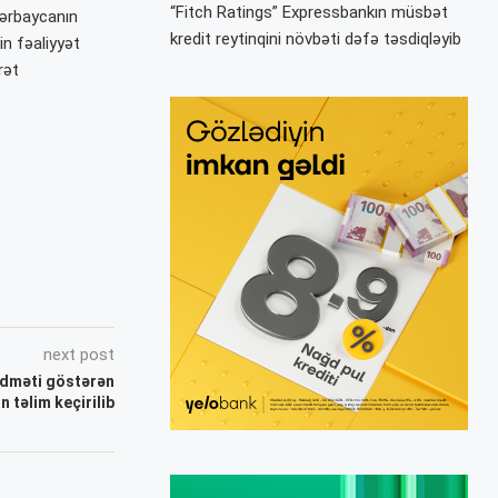
“Fitch Ratings” Expressbankın müsbət
zərbaycanın
kredit reytinqini növbəti dəfə təsdiqləyib
n fəaliyyət
rət
next post
dməti göstərən
 təlim keçirilib