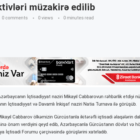
tivləri müzakirə edilib
0 comments
0
views
0 minutes read
Azərbaycanın İqtisadiyyat naziri Mikayıl Cabbarovun rəhbərlik etdiyi
ın İqtisadiyyat və Davamlı İnkişaf naziri Natia Turnava ilə görüşüb.
kayıl Cabbarov ölkəmizin Gürcüstanla ikitərəfli iqtisadi əlaqələrin d
sinə önəm verdiyini qeyd edib, Azərbaycanla Gürcüstanın dövlət və 
ya İqtisadi Forumu çərçivəsində görüşlərini xatırladıb.