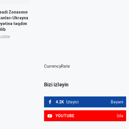
isadi Zonasının
kanları Ukrayna
yətinə təqdim
ilib
5/2026
CurrencyRate
Bizi izləyin
4.2K
İzləyici
Bəyəni
YOUTUBE
İzlə