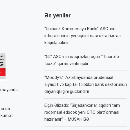
Ən yenilər
“Unibank Kommersiya Bankı” ASC-nin
istiqrazlarının yerləşdirilməsi üzrə hərrac
keçiriləcəkdir
“GL” ASC-nin istiqrazları üçün “Ticarətə
İcazə” qərarı verilmişdir
“Moody’s”: Azərbaycanda prudensial
siyasət və kapital tələbləri bank sektorunun
 nümayəndə
dayanıqlılığını gücləndirir
Elçin Əlizadə: “Birjadankənar əqdləri tam
aha da
rəqəmsal edəcək yeni OTC platforması
hökumət
hazırlanır” – MÜSAHİBƏ