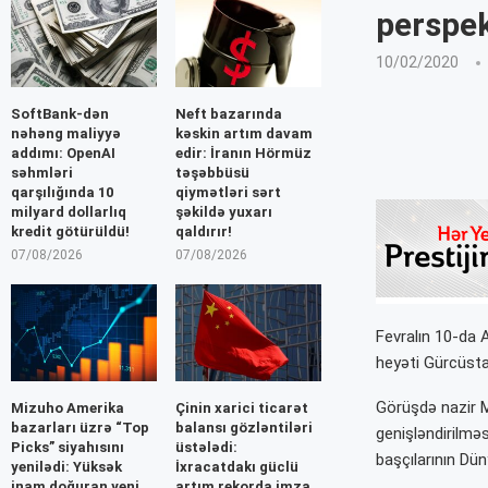
perspek
10/02/2020
SoftBank-dən
Neft bazarında
nəhəng maliyyə
kəskin artım davam
addımı: OpenAI
edir: İranın Hörmüz
səhmləri
təşəbbüsü
qarşılığında 10
qiymətləri sərt
milyard dollarlıq
şəkildə yuxarı
kredit götürüldü!
qaldırır!
07/08/2026
07/08/2026
Fevralın 10-da 
heyəti Gürcüstan
Görüşdə nazir Mi
Mizuho Amerika
Çinin xarici ticarət
bazarları üzrə “Top
balansı gözləntiləri
genişləndirilmə
Picks” siyahısını
üstələdi:
başçılarının Dün
yenilədi: Yüksək
İxracatdakı güclü
inam doğuran yeni
artım rekorda imza