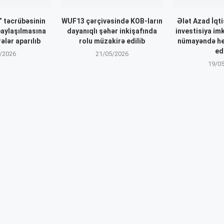
 təcrübəsinin
WUF13 çərçivəsində KOB-ların
Ələt Azad İqt
paylaşılmasına
dayanıqlı şəhər inkişafında
investisiya im
ələr aparılıb
rolu müzakirə edilib
nümayəndə he
ed
/2026
21/05/2026
19/0