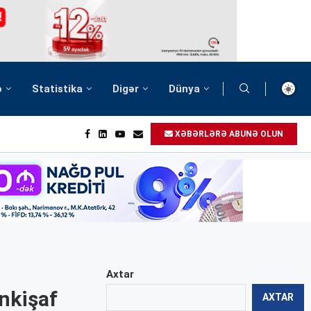
ə
Statistika
Digər
Dünya
XƏBƏRLƏRƏ ABUNƏ OLUN
Axtar
nkişaf
AXTAR