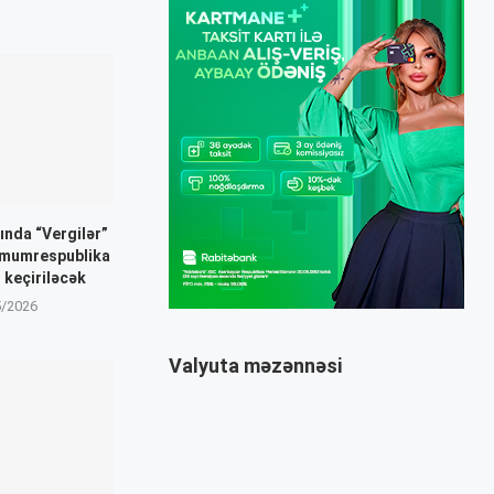
ında “Vergilər”
mumrespublika
 keçiriləcək
5/2026
Valyuta məzənnəsi