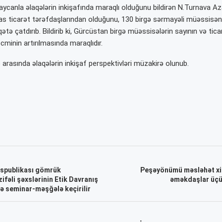
aycanla əlaqələrin inkişafında maraqlı olduğunu bildirən N.Turnava A
s ticarət tərəfdaşlarından olduğunu, 130 birgə sərmayəli müəssisəni
qətə çatdırıb. Bildirib ki, Gürcüstan birgə müəssisələrin sayının və tica
cminin artırılmasında maraqlıdır.
 arasında əlaqələrin inkişaf perspektivləri müzakirə olunub.
spublikası gömrük
Peşəyönümü məsləhət xi
ifəli şəxslərinin Etik Davranış
əməkdaşlar üçün
ə seminar-məşğələ keçirilir