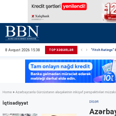
8 Avqust 2026 15:38
TOP XƏBƏRLƏR
“Fitch Ratings” 
»
Home
Azərbaycanla Gürcüstanın əlaqələrinin inkişaf perspektivləri müzakir
DIGƏR
İqtisadiyyat
Azərbay