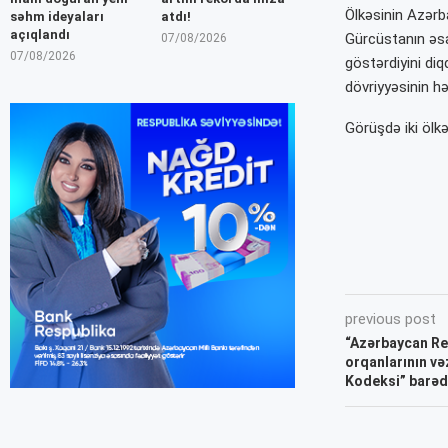
Ölkəsinin Azərb
səhm ideyaları
atdı!
açıqlandı
Gürcüstanın əsa
07/08/2026
07/08/2026
göstərdiyini diq
dövriyyəsinin hə
Görüşdə iki ölkə
previous post
“Azərbaycan Re
orqanlarının vəz
Kodeksi” barəd