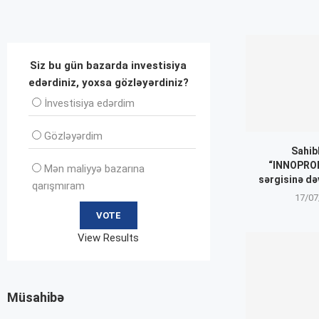
Siz bu gün bazarda investisiya
edərdiniz, yoxsa gözləyərdiniz?
İnvеstisiya edərdim
Gözləyərdim
Sahib
“INNOPROM
Mən maliyyə bazarına
sərgisinə də
qarışmıram
17/07
View Results
Müsahibə