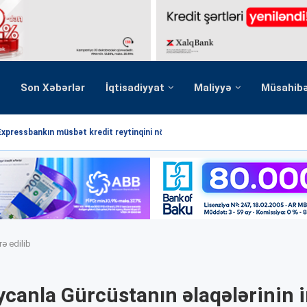
Son Xəbərlər
İqtisadiyyat
Maliyyə
Müsahib
Expressbankın müsbət kredit reytinqini növbəti dəfə...
ə edilib
canla Gürcüstanın əlaqələrinin i