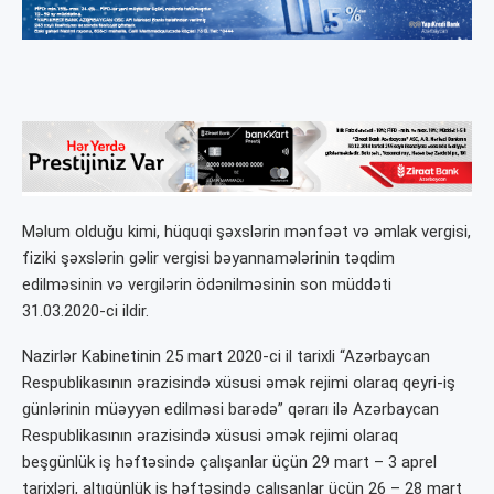
Məlum olduğu kimi, hüquqi şəxslərin mənfəət və əmlak vergisi,
fiziki şəxslərin gəlir vergisi bəyannamələrinin təqdim
edilməsinin və vergilərin ödənilməsinin son müddəti
31.03.2020-ci ildir.
Nazirlər Kabinetinin 25 mart 2020-ci il tarixli “Azərbaycan
Respublikasının ərazisində xüsusi əmək rejimi olaraq qeyri-iş
günlərinin müəyyən edilməsi barədə” qərarı ilə Azərbaycan
Respublikasının ərazisində xüsusi əmək rejimi olaraq
beşgünlük iş həftəsində çalışanlar üçün 29 mart – 3 aprel
tarixləri, altıgünlük iş həftəsində çalışanlar üçün 26 – 28 mart