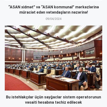
“ASAN xidmət” və “ASAN kommunal” mərkəzlərinə
müraciət edən vətəndaşların nəzərinə!
09/04/2024
Bu istehlakçılar üçün sayğaclar sistem operatorunun
vəsaiti hesabına təchiz ediləcək