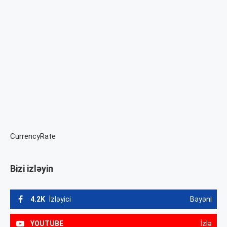
CurrencyRate
Bizi izləyin
4.2K
İzləyici
Bəyəni
YOUTUBE
İzlə