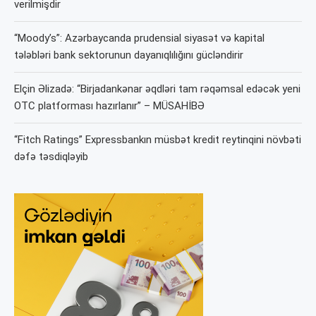
verilmişdir
“Moody’s”: Azərbaycanda prudensial siyasət və kapital
tələbləri bank sektorunun dayanıqlılığını gücləndirir
Elçin Əlizadə: “Birjadankənar əqdləri tam rəqəmsal edəcək yeni
OTC platforması hazırlanır” – MÜSAHİBƏ
“Fitch Ratings” Expressbankın müsbət kredit reytinqini növbəti
dəfə təsdiqləyib