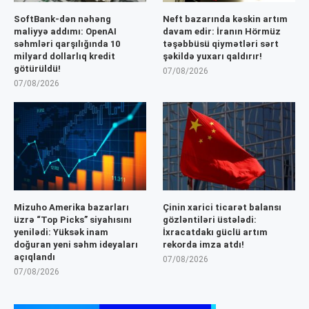
SoftBank-dən nəhəng
Neft bazarında kəskin artım
maliyyə addımı: OpenAI
davam edir: İranın Hörmüz
səhmləri qarşılığında 10
təşəbbüsü qiymətləri sərt
milyard dollarlıq kredit
şəkildə yuxarı qaldırır!
götürüldü!
07/08/2026
07/08/2026
Mizuho Amerika bazarları
Çinin xarici ticarət balansı
üzrə “Top Picks” siyahısını
gözləntiləri üstələdi:
yenilədi: Yüksək inam
İxracatdakı güclü artım
doğuran yeni səhm ideyaları
rekorda imza atdı!
açıqlandı
07/08/2026
07/08/2026