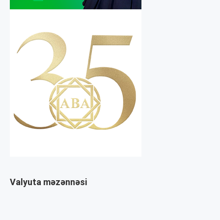
Valyuta məzənnəsi