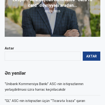
card” dövriyyəsi aradan...
03/08/2026
Axtar
AXTAR
Ən yenilər
“Unibank Kommersiya Bankı” ASC-nin istiqrazlarının
yerləşdirilməsi üzrə hərrac keçiriləcəkdir
“GL” ASC-nin istiqrazları üçün “Ticarətə İcazə” qərarı