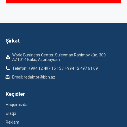
Şirkət
World Business Center. Suleyman Rahimov küç. 309,
AZ1014 Baku, Azərbaycan
Telefon: +994 12 497 15 15 / +994 12 497 61 69
Email: redaktor@bbn.az
Keçidlər
Haqqımızda
Əlaqə
Reklam