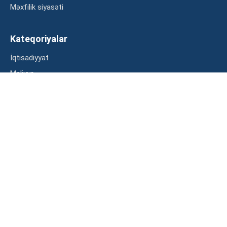
Məxfilik siyasəti
Kateqoriyalar
İqtisadiyyat
Maliyyə
Müsahibə
Statistika
Abunə ol
Mən şərtləri oxudum və razılaşdım