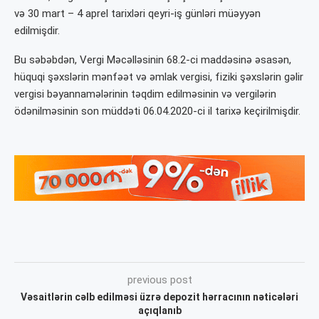
və 30 mart – 4 aprel tarixləri qeyri-iş günləri müəyyən
edilmişdir.
Bu səbəbdən, Vergi Məcəlləsinin 68.2-ci maddəsinə əsasən,
hüquqi şəxslərin mənfəət və əmlak vergisi, fiziki şəxslərin gəlir
vergisi bəyannamələrinin təqdim edilməsinin və vergilərin
ödənilməsinin son müddəti 06.04.2020-ci il tarixə keçirilmişdir.
previous post
Vəsaitlərin cəlb edilməsi üzrə depozit hərracının nəticələri
açıqlanıb