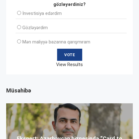
gözləyərdiniz?
İnvеstisiya edərdim
Gözləyərdim
Mən maliyyə bazarına qarışmıram
View Results
Müsahibə
Ekspert: Azərbaycan biznesində “Card to