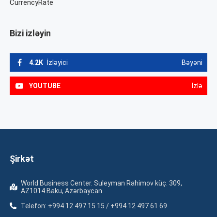
CurrencyRate
Bizi izləyin
4.2K
İzləyici
Bəyəni
YOUTUBE
İzlə
Şirkət
World Business Center. Suleyman Rahimov küç. 309,
AZ1014 Baku, Azərbaycan
Telefon: +994 12 497 15 15 / +994 12 497 61 69