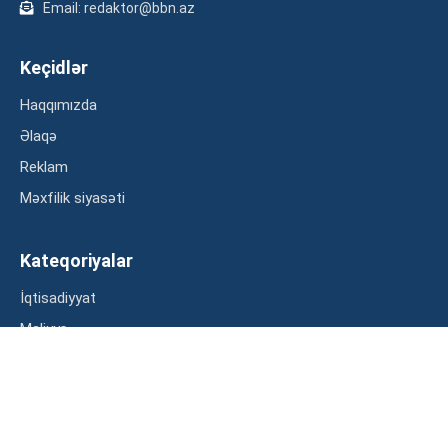
Email: redaktor@bbn.az
Keçidlər
Haqqımızda
Əlaqə
Reklam
Məxfilik siyasəti
Kateqoriyalar
İqtisadiyyat
Maliyyə
Müsahibə
Statistika