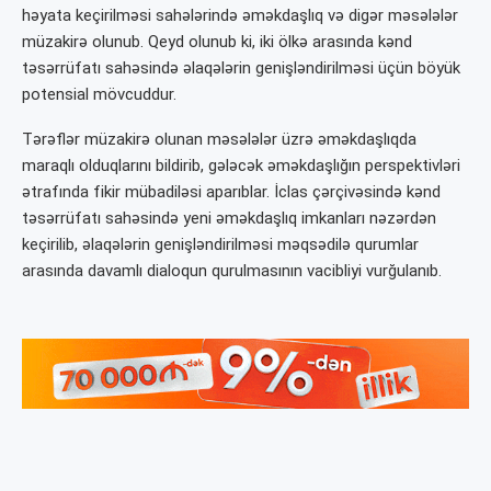
həyata keçirilməsi sahələrində əməkdaşlıq və digər məsələlər
müzakirə olunub. Qeyd olunub ki, iki ölkə arasında kənd
təsərrüfatı sahəsində əlaqələrin genişləndirilməsi üçün böyük
potensial mövcuddur.
Tərəflər müzakirə olunan məsələlər üzrə əməkdaşlıqda
maraqlı olduqlarını bildirib, gələcək əməkdaşlığın perspektivləri
ətrafında fikir mübadiləsi aparıblar. İclas çərçivəsində kənd
təsərrüfatı sahəsində yeni əməkdaşlıq imkanları nəzərdən
keçirilib, əlaqələrin genişləndirilməsi məqsədilə qurumlar
arasında davamlı dialoqun qurulmasının vacibliyi vurğulanıb.