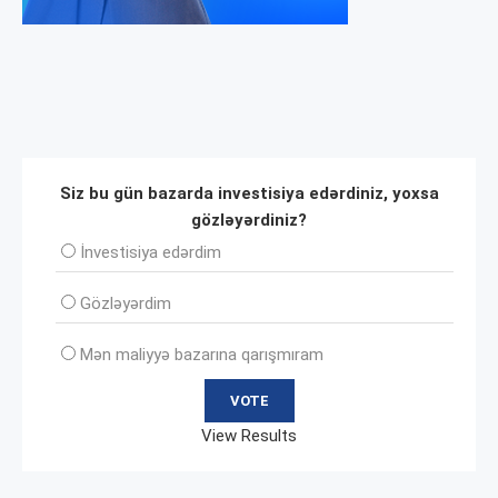
Siz bu gün bazarda investisiya edərdiniz, yoxsa
gözləyərdiniz?
İnvеstisiya edərdim
Gözləyərdim
Mən maliyyə bazarına qarışmıram
View Results