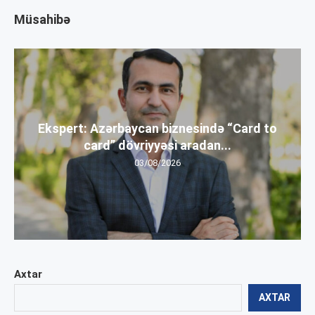
Müsahibə
Ekspert: Azərbaycan biznesində “Card to
card” dövriyyəsi aradan...
03/08/2026
Axtar
AXTAR