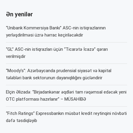
Ən yenilər
“Unibank Kommersiya Bankı” ASC-nin istiqrazlarının
yerləşdirilməsi üzrə hərrac keçiriləcəkdir
“GL” ASC-nin istiqrazları üçün “Ticarətə İcazə” qərarı
verilmişdir
“Moody’s”: Azərbaycanda prudensial siyasət və kapital
tələbləri bank sektorunun dayanıqlılığını gücləndirir
Elçin Əlizadə: “Birjadankənar əqdləri tam rəqəmsal edəcək yeni
OTC platforması hazırlanır” – MÜSAHİBƏ
“Fitch Ratings” Expressbankın müsbət kredit reytinqini növbəti
dəfə təsdiqləyib