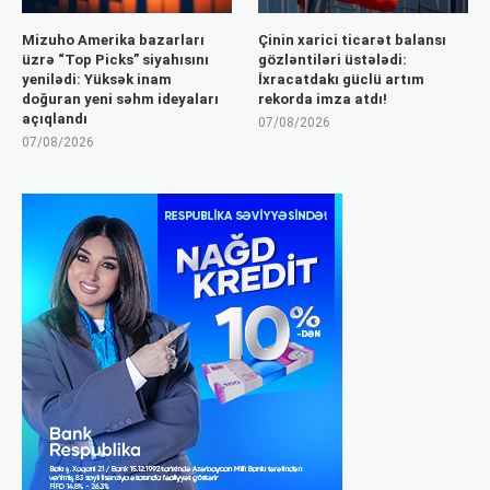
Mizuho Amerika bazarları
Çinin xarici ticarət balansı
üzrə “Top Picks” siyahısını
gözləntiləri üstələdi:
yenilədi: Yüksək inam
İxracatdakı güclü artım
doğuran yeni səhm ideyaları
rekorda imza atdı!
açıqlandı
07/08/2026
07/08/2026