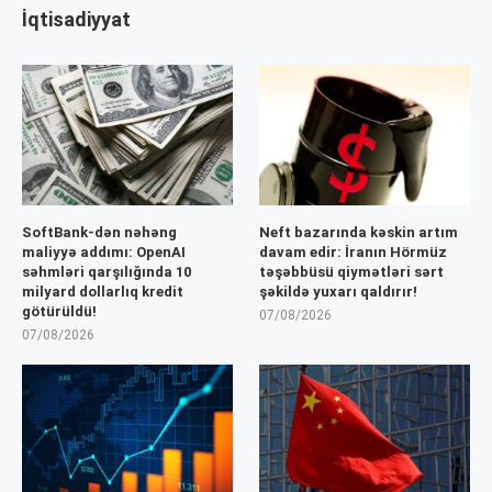
İqtisadiyyat
SoftBank-dən nəhəng
Neft bazarında kəskin artım
maliyyə addımı: OpenAI
davam edir: İranın Hörmüz
səhmləri qarşılığında 10
təşəbbüsü qiymətləri sərt
milyard dollarlıq kredit
şəkildə yuxarı qaldırır!
götürüldü!
07/08/2026
07/08/2026