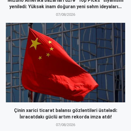
Mizuho Amerika bazarları üzrə “Top Picks” siyahısını
yenilədi: Yüksək inam doğuran yeni səhm ideyaları...
07/08/2026
Çinin xarici ticarət balansı gözləntiləri üstələdi:
İxracatdakı güclü artım rekorda imza atdı!
07/08/2026