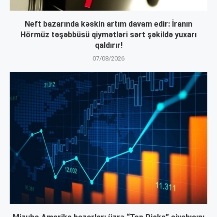
Neft bazarında kəskin artım davam edir: İranın
Hörmüz təşəbbüsü qiymətləri sərt şəkildə yuxarı
qaldırır!
07/08/2026