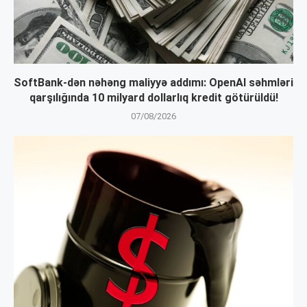
SoftBank-dən nəhəng maliyyə addımı: OpenAI səhmləri
qarşılığında 10 milyard dollarlıq kredit götürüldü!
07/08/2026