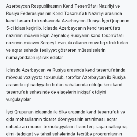
Azərbaycan Respublikasının Kənd Təsərrüfatı Nazirliyi və
Rusiya Federasiyasının Kənd Təsərrüfatı Nazirliyi arasında
kənd təsərrüfatı sahəsində Azərbaycan-Rusiya İşçi Qrupunun
5-ci iclası keçirilib. İclasda Azərbaycanın kənd təsərrüfatı
nazirinin müavini Elçin Zeynalov, Rusiyanın kənd təsərrüfatı
nazirinin müavini Sergey Levin, iki ölkənin müvafiq strukturları
və aqrar sahədə fəaliyyət göstərən müəssisələrin
nümayəndələri iştirak ediblər.
İclasda Azərbaycan və Rusiya arasında kənd təsərrüfatında
mövcud vəziyyətə toxunulub, tərəflər Azərbaycan ilə Rusiya
arasında iqtisadiyyatın bütün sahələrində olduğu kimi kənd
təsərrüfatı sahəsində də əlaqələrin inkişaf etdiyini
vurğulayıblar.
İşçi Qrupunun iclasında iki ölkə arasında kənd təsərrüfatı və
qida məhsullarının ticarət dövriyyəsinin artırılması, aqrar
sahədə ən müasir texnologiyaların transferi, rəqəmsallaşma,
elmi-tədqiqat və təhsil sahələrində təcrübə proqramlarının