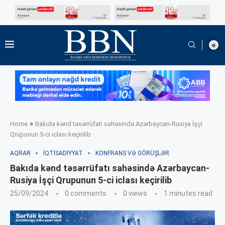
»
Home
Bakıda kənd təsərrüfatı sahəsində Azərbaycan-Rusiya İşçi
Qrupunun 5-ci iclası keçirilib
AQRAR
İQTISADIYYAT
KONFRANS VƏ GÖRÜŞLƏR
Bakıda kənd təsərrüfatı sahəsində Azərbaycan-
Rusiya İşçi Qrupunun 5-ci iclası keçirilib
25/09/2024
0 comments
0
views
1 minutes read